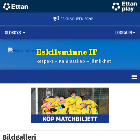
ESKILSCUPEN 2026!
OLDBOYS
LOGGA IN
Eskilsminne IF
Respekt – Kamratskap – Jämlikhet
HEM
NYHETER
KALENDER
MATCHER
Bildgalleri