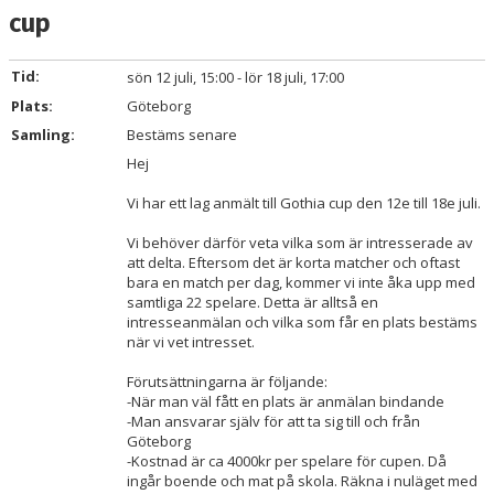
BILDGALLERI
cup
DOKUMENT
Tid:
sön 12 juli, 15:00 - lör 18 juli, 17:00
Plats:
KONTAKT
Göteborg
Samling:
Bestäms senare
Hej
Vi har ett lag anmält till Gothia cup den 12e till 18e juli.
Vi behöver därför veta vilka som är intresserade av
att delta. Eftersom det är korta matcher och oftast
bara en match per dag, kommer vi inte åka upp med
samtliga 22 spelare. Detta är alltså en
intresseanmälan och vilka som får en plats bestäms
när vi vet intresset.
Förutsättningarna är följande:
-När man väl fått en plats är anmälan bindande
-Man ansvarar själv för att ta sig till och från
Göteborg
-Kostnad är ca 4000kr per spelare för cupen. Då
ingår boende och mat på skola. Räkna i nuläget med