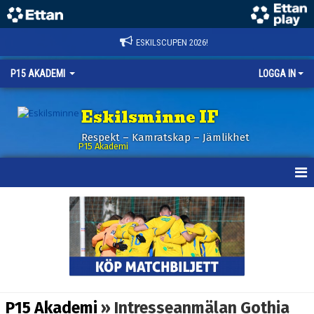
ESKILSCUPEN 2026!
P15 AKADEMI
LOGGA IN
Eskilsminne IF
Respekt – Kamratskap – Jämlikhet
P15 Akademi
HEM
NYHETER
KALENDER
TRUPPEN
P15 Akademi
» Intresseanmälan Gothia