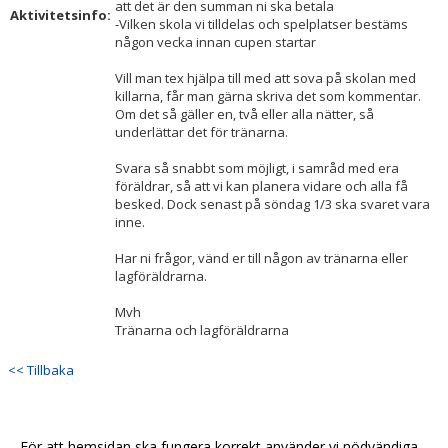
att det är den summan ni ska betala
Aktivitetsinfo:
-Vilken skola vi tilldelas och spelplatser bestäms
någon vecka innan cupen startar
Vill man tex hjälpa till med att sova på skolan med
killarna, får man gärna skriva det som kommentar.
Om det så gäller en, två eller alla nätter, så
underlättar det för tränarna.
Svara så snabbt som möjligt, i samråd med era
föräldrar, så att vi kan planera vidare och alla få
besked. Dock senast på söndag 1/3 ska svaret vara
inne.
Har ni frågor, vänd er till någon av tränarna eller
lagföräldrarna.
Mvh
Tränarna och lagföräldrarna
<< Tillbaka
För att hemsidan ska fungera korrekt använder vi nödvändiga