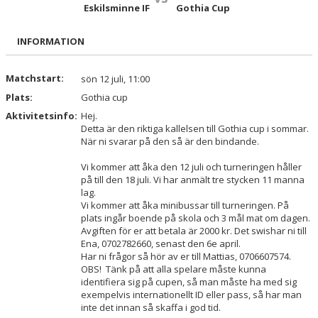
TRUPPEN
Eskilsminne IF
Gothia Cup
BILDGALLERI
INFORMATION
DOKUMENT
Matchstart:
sön 12 juli, 11:00
Plats:
Gothia cup
KONTAKT
Aktivitetsinfo:
Hej.
Detta är den riktiga kallelsen till Gothia cup i sommar.
APP FÖR KALLELSER, KONTAKTER ETC
När ni svarar på den så är den bindande.
Vi kommer att åka den 12 juli och turneringen håller
på till den 18 juli. Vi har anmält tre stycken 11 manna
lag.
Vi kommer att åka minibussar till turneringen. På
plats ingår boende på skola och 3 mål mat om dagen.
Avgiften för er att betala är 2000 kr. Det swishar ni till
Ena, 0702782660, senast den 6e april.
Har ni frågor så hör av er till Mattias, 0706607574.
OBS! Tänk på att alla spelare måste kunna
identifiera sig på cupen, så man måste ha med sig
exempelvis internationellt ID eller pass, så har man
inte det innan så skaffa i god tid.