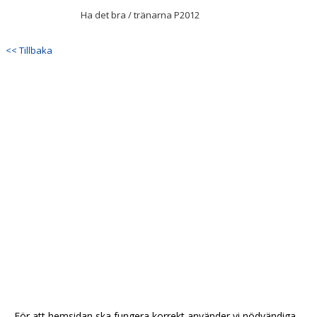
Ha det bra / tränarna P2012
<< Tillbaka
För att hemsidan ska fungera korrekt använder vi nödvändiga