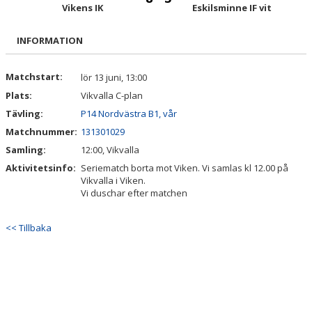
TRUPPEN
Vikens IK
Eskilsminne IF vit
BILDGALLERI
INFORMATION
DOKUMENT
Matchstart:
lör 13 juni, 13:00
Plats:
Vikvalla C-plan
KONTAKT
Tävling:
P14 Nordvästra B1, vår
APP FÖR KALLELSER, KONTAKTER ETC
Matchnummer:
131301029
Samling:
12:00, Vikvalla
Aktivitetsinfo:
Seriematch borta mot Viken. Vi samlas kl 12.00 på
Vikvalla i Viken.
Vi duschar efter matchen
<< Tillbaka