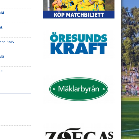
blå
it
ona BoIS
blå
 FK