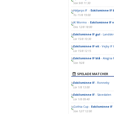
Sön 9/8 11:30
Häljarps IF -
Eskilsminne IF 
Tis 11/8 19:00
IK Wormo -
Eskilsminne IF v
Ons 12/8 18:00
Eskilsminne IF gul
- Landskr
Lör 15/8 10:30
Eskilsminne IF vit
- Vejby IF 
Lör 15/8 12:15
Eskilsminne IF blå
- Alegria
Sön 16/8
SPELADE MATCHER
Eskilsminne IF
- Ronneby
Lör 1/8 13:00
Eskilsminne IF
- Sävedalen
Lör 1/8 09:40
Gothia Cup -
Eskilsminne IF
Sön 12/7 12:00