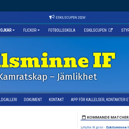
ESKILSCUPEN 2026!
POJKAR
FLICKOR
FOTBOLLSSKOLA
ESKILSCUPEN
STY
ilsminne IF
Kamratskap – Jämlikhet
ILDGALLERI
DOKUMENT
KONTAKT
APP FÖR KALLELSER, KONTAKTER E
KOMMANDE MATCHER
Hyllie IK grön -
Eskilsminne I