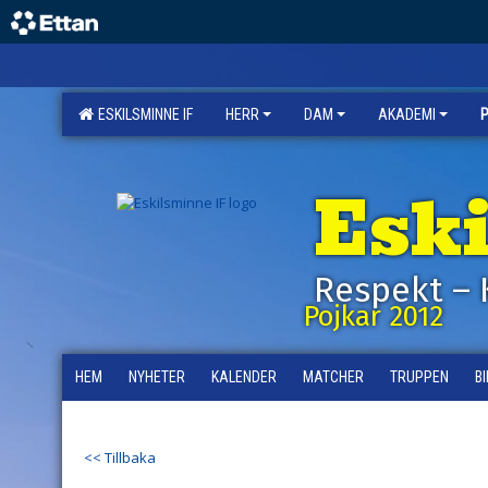
ESKILSMINNE IF
HERR
DAM
AKADEMI
Esk
Respekt – 
Pojkar 2012
HEM
NYHETER
KALENDER
MATCHER
TRUPPEN
B
<< Tillbaka