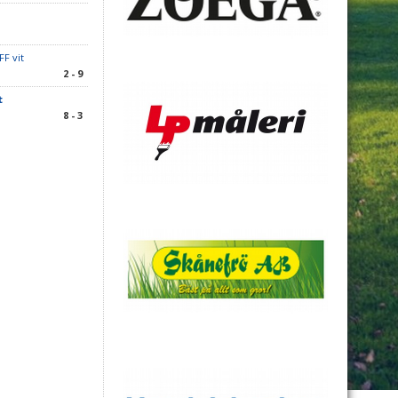
FF vit
2 - 9
t
8 - 3