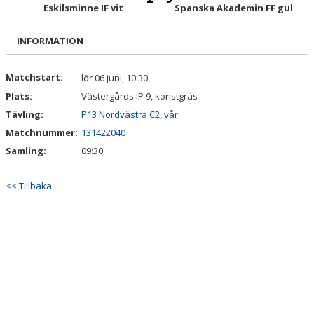
TRUPPEN
Eskilsminne IF vit
Spanska Akademin FF gul
BILDGALLERI
INFORMATION
DOKUMENT
Matchstart:
lör 06 juni, 10:30
Plats:
Västergårds IP 9, konstgräs
KONTAKT
Tävling:
P13 Nordvästra C2, vår
Matchnummer:
131422040
Samling:
09:30
<< Tillbaka