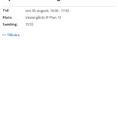
TRUPPEN
Tid:
ons 05 augusti, 16:00 - 17:30
BILDGALLERI
Plats:
Västergårds IP Plan 13
Samling:
15:55
DOKUMENT
<< Tillbaka
KONTAKT