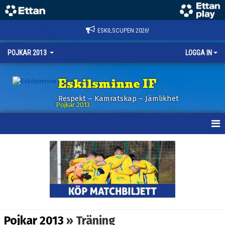
ESKILSCUPEN 2026!
POJKAR 2013
LOGGA IN
Eskilsminne IF
Respekt – Kamratskap – Jämlikhet
Pojkar 2013
HEM
NYHETER
KALENDER
MATCHER
Pojkar 2013
» Träning