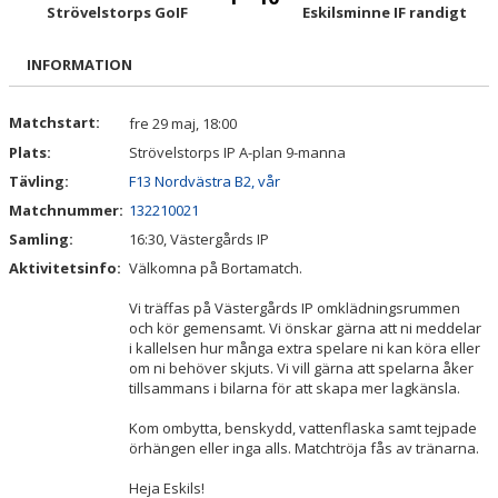
TRUPPEN
Strövelstorps GoIF
Eskilsminne IF randigt
BILDGALLERI
INFORMATION
DOKUMENT
Matchstart:
fre 29 maj, 18:00
Plats:
Strövelstorps IP A-plan 9-manna
KONTAKT
Tävling:
F13 Nordvästra B2, vår
Matchnummer:
132210021
Samling:
16:30, Västergårds IP
Aktivitetsinfo:
Välkomna på Bortamatch.
Vi träffas på Västergårds IP omklädningsrummen
och kör gemensamt. Vi önskar gärna att ni meddelar
i kallelsen hur många extra spelare ni kan köra eller
om ni behöver skjuts. Vi vill gärna att spelarna åker
tillsammans i bilarna för att skapa mer lagkänsla.
Kom ombytta, benskydd, vattenflaska samt tejpade
örhängen eller inga alls. Matchtröja fås av tränarna.
Heja Eskils!