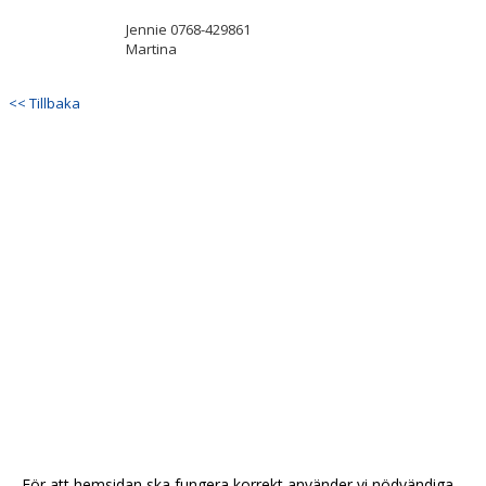
Jennie 0768-429861
Martina
<< Tillbaka
För att hemsidan ska fungera korrekt använder vi nödvändiga