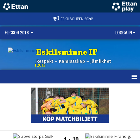
ESKILSCUPEN 2026!
FLICKOR 2013
LOGGA IN
Eskilsminne IF
Respekt – Kamratskap – Jämlikhet
F2013
HEM
NYHETER
KALENDER
MATCHER
1 - 10