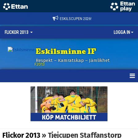
ESKILSCUPEN 2026!
FLICKOR 2013
LOGGA IN
Eskilsminne IF
Respekt – Kamratskap – Jämlikhet
F2013
HEM
NYHETER
KALENDER
MATCHER
Flickor 2013
» Tjejcupen Staffanstorp