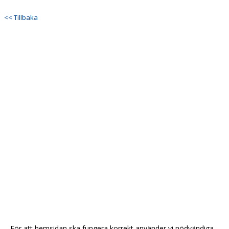
<< Tillbaka
För att hemsidan ska fungera korrekt använder vi nödvändiga