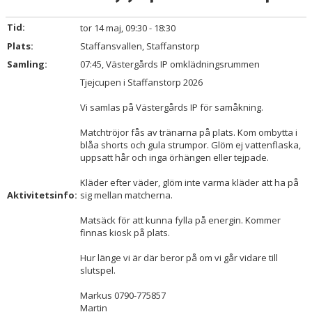
TRUPPEN
Tid:
tor 14 maj, 09:30 - 18:30
BILDGALLERI
Plats:
Staffansvallen, Staffanstorp
Samling:
07:45, Västergårds IP omklädningsrummen
DOKUMENT
Tjejcupen i Staffanstorp 2026
KONTAKT
Vi samlas på Västergårds IP för samåkning.
Matchtröjor fås av tränarna på plats. Kom ombytta i
blåa shorts och gula strumpor. Glöm ej vattenflaska,
uppsatt hår och inga örhängen eller tejpade.
Kläder efter väder, glöm inte varma kläder att ha på
Aktivitetsinfo:
sig mellan matcherna.
Matsäck för att kunna fylla på energin. Kommer
finnas kiosk på plats.
Hur länge vi är där beror på om vi går vidare till
slutspel.
Markus 0790-775857
Martin