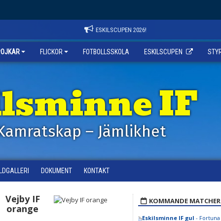
ESKILSCUPEN 2026!
POJKAR
FLICKOR
FOTBOLLSSKOLA
ESKILSCUPEN
STY
ilsminne IF
Kamratskap – Jämlikhet
ILDGALLERI
DOKUMENT
KONTAKT
Vejby IF
KOMMANDE MATCHER
orange
Eskilsminne IF gul
- Fortuna