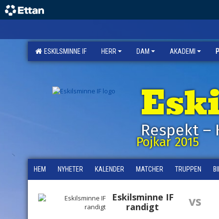
ESKILSMINNE IF
HERR
DAM
AKADEMI
Esk
Respekt – 
Pojkar 2015
HEM
NYHETER
KALENDER
MATCHER
TRUPPEN
B
Eskilsminne IF
vs
randigt