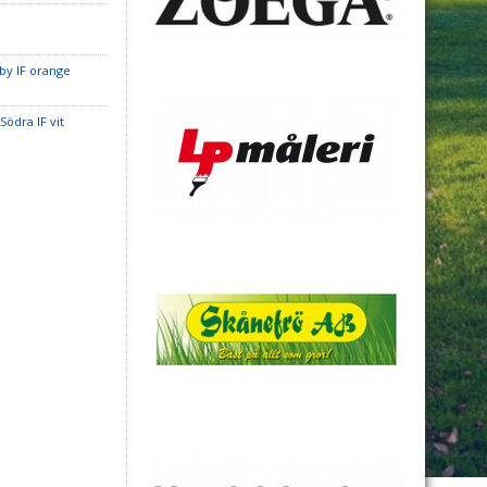
by IF orange
Södra IF vit