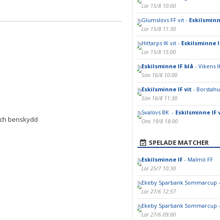
Lör 15/8 10:00
Glumslövs FF vit -
Eskilsminn
Lör 15/8 11:30
Hittarps IK vit -
Eskilsminne I
Lör 15/8 15:00
Eskilsminne IF blå
- Vikens I
Sön 16/8 10:00
Eskilsminne IF vit
- Borstahu
Sön 16/8 11:30
Svalövs BK -
Eskilsminne IF v
 och benskydd
Ons 19/8 18:00
SPELADE MATCHER
Eskilsminne IF
- Malmö FF
Lör 25/7 10:30
Ekeby Sparbank Sommarcup 
Lör 27/6 12:57
Ekeby Sparbank Sommarcup 
Lör 27/6 09:00