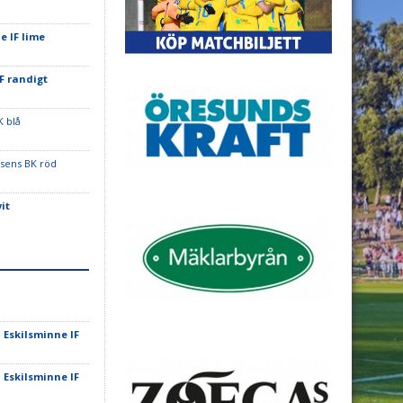
e IF lime
F randigt
K blå
sens BK röd
it
-
Eskilsminne IF
-
Eskilsminne IF