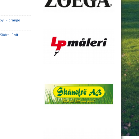
by IF orange
Södra IF vit