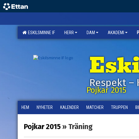
ESKILSMINNE IF
HERR
DAM
AKADEMI
Esk
Respekt – 
Pojkar 2015
HEM
NYHETER
KALENDER
MATCHER
TRUPPEN
B
Pojkar 2015
» Träning