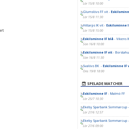
Lör 15/8 10:00
Glumslövs FF vit -
Eskilsminn
Lör 15/8 11:30
Hittarps IK vit -
Eskilsminne I
art
Lör 15/8 15:00
Eskilsminne IF blå
- Vikens I
Sön 16/8 10:00
Eskilsminne IF vit
- Borstahu
Sön 16/8 11:30
Svalövs BK -
Eskilsminne IF v
Ons 19/8 18:00
SPELADE MATCHER
Eskilsminne IF
- Malmö FF
Lör 25/7 10:30
Ekeby Sparbank Sommarcup 
Lör 27/6 12:57
Ekeby Sparbank Sommarcup 
Lör 27/6 09:00