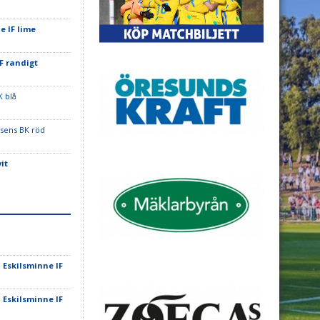
e IF lime
F randigt
K blå
sens BK röd
it
-
Eskilsminne IF
-
Eskilsminne IF