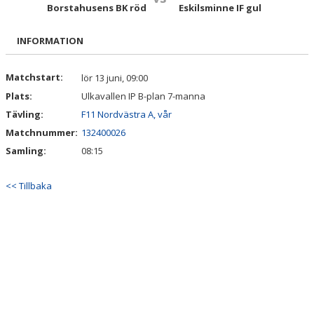
TRUPPEN
Borstahusens BK röd
Eskilsminne IF gul
BILDGALLERI
INFORMATION
DOKUMENT
Matchstart:
lör 13 juni, 09:00
Plats:
Ulkavallen IP B-plan 7-manna
KONTAKT
Tävling:
F11 Nordvästra A, vår
Matchnummer:
132400026
Samling:
08:15
<< Tillbaka