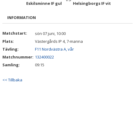
TRUPPEN
Eskilsminne IF gul
Helsingborgs IF vit
BILDGALLERI
INFORMATION
DOKUMENT
Matchstart:
sön 07 juni, 10:00
Plats:
Västergårds IP 4, 7-manna
KONTAKT
Tävling:
F11 Nordvästra A, vår
Matchnummer:
132400022
Samling:
09:15
<< Tillbaka