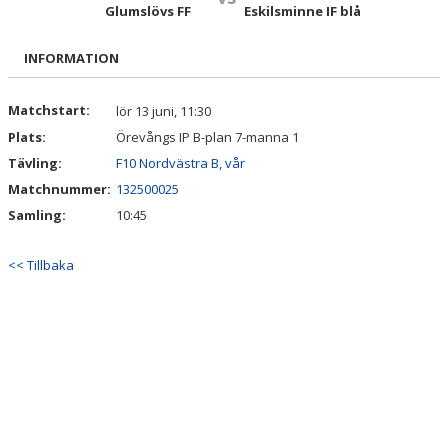
TRUPPEN
Glumslövs FF
Eskilsminne IF blå
BILDGALLERI
INFORMATION
DOKUMENT
Matchstart:
lör 13 juni, 11:30
Plats:
Örevångs IP B-plan 7-manna 1
KONTAKT
Tävling:
F10 Nordvästra B, vår
Matchnummer:
132500025
Samling:
10:45
<< Tillbaka