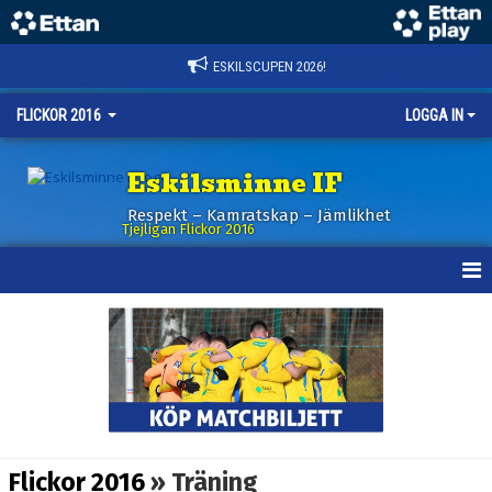
ESKILSCUPEN 2026!
FLICKOR 2016
LOGGA IN
Eskilsminne IF
Respekt – Kamratskap – Jämlikhet
Tjejligan Flickor 2016
HEM
NYHETER
KALENDER
MATCHER
Flickor 2016
» Träning