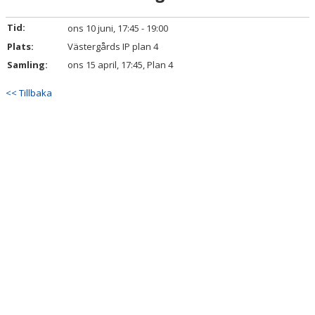
TRUPPEN
Tid:
ons 10 juni, 17:45 - 19:00
BILDGALLERI
Plats:
Västergårds IP plan 4
Samling:
ons 15 april, 17:45, Plan 4
DOKUMENT
<< Tillbaka
KONTAKT