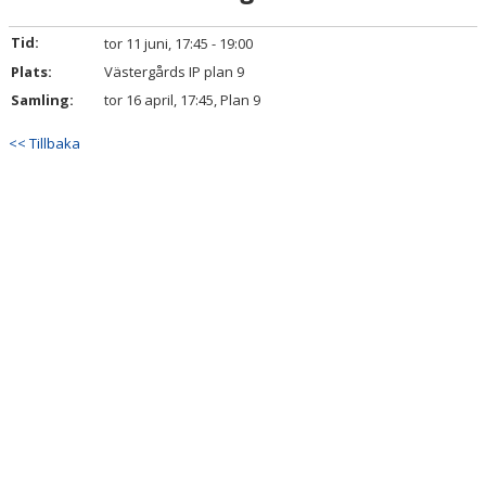
TRUPPEN
Tid:
tor 11 juni, 17:45 - 19:00
BILDGALLERI
Plats:
Västergårds IP plan 9
Samling:
tor 16 april, 17:45, Plan 9
DOKUMENT
<< Tillbaka
KONTAKT