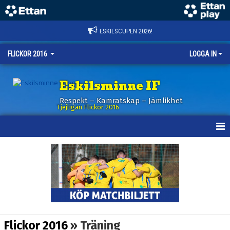
ESKILSCUPEN 2026!
FLICKOR 2016
LOGGA IN
Eskilsminne IF
Respekt – Kamratskap – Jämlikhet
Tjejligan Flickor 2016
HEM
NYHETER
KALENDER
MATCHER
Flickor 2016
» Träning