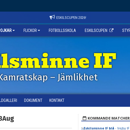
ESKILSCUPEN 2026!
POJKAR
FLICKOR
FOTBOLLSSKOLA
ESKILSCUPEN
STY
ilsminne IF
Kamratskap – Jämlikhet
ILDGALLERI
DOKUMENT
KONTAKT
/8Aug
KOMMANDE MATCHER
Eskilsminne IF blå
- Vejby I