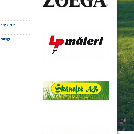
org Östra IF
 rutigt