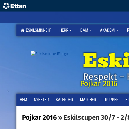
ESKILSMINNE IF
HERR
DAM
AKADEMI
Esk
Respekt – 
Pojkar 2016
HEM
NYHETER
KALENDER
MATCHER
TRUPPEN
B
Pojkar 2016
» Eskilscupen 30/7 - 2