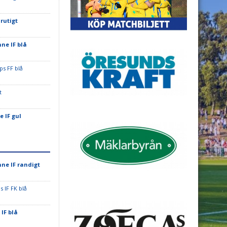
 rutigt
ne IF blå
ps FF blå
t
e IF gul
nne IF randigt
s IF FK blå
IF blå