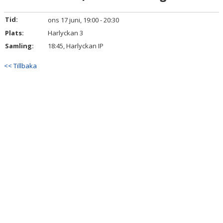
MATCHER
Tid:
ons 17 juni, 19:00 - 20:30
BILDGALLERI
Plats:
Harlyckan 3
Samling:
18:45, Harlyckan IP
DOKUMENT
<< Tillbaka
KONTAKT
DIV. 6 NV B