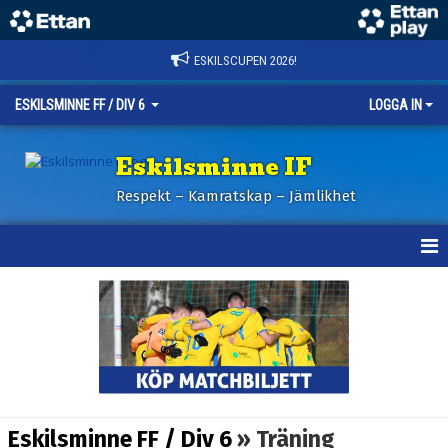
ESKILSCUPEN 2026!
ESKILSMINNE FF / DIV 6
LOGGA IN
Eskilsminne IF
Respekt – Kamratskap – Jämlikhet
HEM
NYHETER
KALENDER
TRUPPEN
Eskilsminne FF / Div 6
» Träning