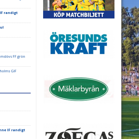
IF randigt
ul
å
umslövs FF grön
sholms GIF
nne IF randigt