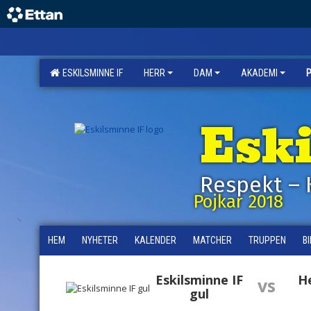
ESKILSMINNE IF
HERR
DAM
AKADEMI
Esk
Respekt – 
Pojkar 2018
HEM
NYHETER
KALENDER
MATCHER
TRUPPEN
B
Eskilsminne IF
H
vs
gul