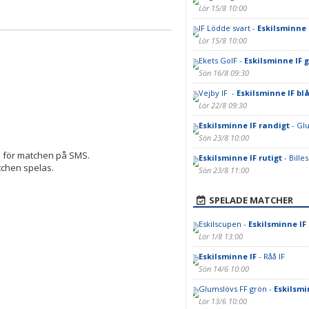
Lör 15/8 10:00
IF Lödde svart -
Eskilsminne 
Lör 15/8 10:00
Ekets GoIF -
Eskilsminne IF g
Sön 16/8 09:30
Vejby IF -
Eskilsminne IF bl
Lör 22/8 09:30
Eskilsminne IF randigt
- Gl
Sön 23/8 10:00
a för matchen på SMS.
Eskilsminne IF rutigt
- Bille
atchen spelas.
Sön 23/8 11:00
SPELADE MATCHER
Eskilscupen -
Eskilsminne IF
Lör 1/8 13:00
Eskilsminne IF
- Råå IF
Sön 14/6 10:00
Glumslövs FF grön -
Eskilsmi
Lör 13/6 10:00