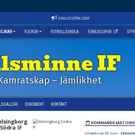
ESKILSCUPEN 2026!
POJKAR
FLICKOR
FOTBOLLSSKOLA
ESKILSCUPEN
STY
ilsminne IF
Kamratskap – Jämlikhet
ILDGALLERI
DOKUMENT
KONTAKT
elsingborg
KOMMANDE MATCHER
Södra IF
Högaborgs BK svart -
Eskilsmi