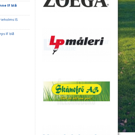
nne IF blå
rieholms IS
ps IF blå