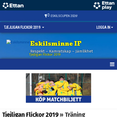
ESKILSCUPEN 2026!
TJEJLIGAN FLICKOR 2019
LOGGA IN
Eskilsminne IF
Respekt – Kamratskap – Jämlikhet
Tjejligan Flickor 2019
HEM
NYHETER
KALENDER
MATCHER
Tjejligan Flickor 2019
» Träning