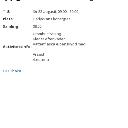
TRUPPEN
Tid:
lör 22 augusti, 09:00 - 10:00
BILDGALLERI
Plats:
Harlyckans konstgräs
Samling:
08:55
DOKUMENT
Utomhusträning.
Kläder efter väder.
KONTAKT
Vattenflaska & benskydd med!
Aktivitetsinfo:
Vi ses!
/Ledarna
<< Tillbaka