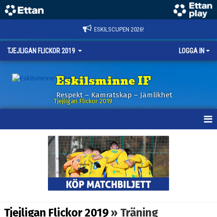
ESKILSCUPEN 2026!
TJEJLIGAN FLICKOR 2019
LOGGA IN
Eskilsminne IF
Respekt – Kamratskap – Jämlikhet
Tjejligan Flickor 2019
HEM
NYHETER
KALENDER
MATCHER
Tjejligan Flickor 2019
» Träning