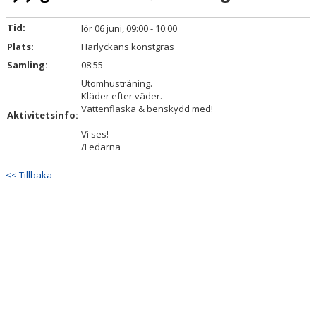
TRUPPEN
Tid:
lör 06 juni, 09:00 - 10:00
BILDGALLERI
Plats:
Harlyckans konstgräs
Samling:
08:55
DOKUMENT
Utomhusträning.
Kläder efter väder.
KONTAKT
Vattenflaska & benskydd med!
Aktivitetsinfo:
Vi ses!
/Ledarna
<< Tillbaka