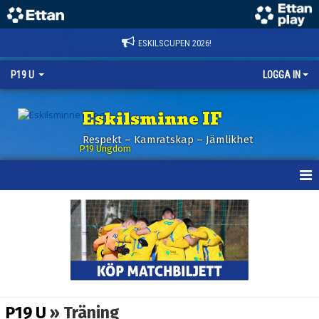
ESKILSCUPEN 2026!
P19 U
LOGGA IN
Eskilsminne IF
Respekt – Kamratskap – Jämlikhet
P19 Ungdom
HEM
NYHETER
KALENDER
MATCHER
P19 U
» Träning