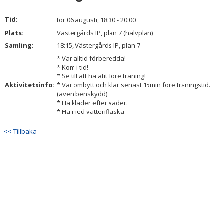
TRUPPEN
Tid:
tor 06 augusti, 18:30 - 20:00
BILDGALLERI
Plats:
Västergårds IP, plan 7 (halvplan)
Samling:
18:15, Västergårds IP, plan 7
DOKUMENT
* Var alltid förberedda!
* Kom i tid!
KONTAKT
* Se till att ha ätit före träning!
Aktivitetsinfo:
* Var ombytt och klar senast 15min före träningstid.
(även benskydd)
* Ha kläder efter väder.
* Ha med vattenflaska
<< Tillbaka