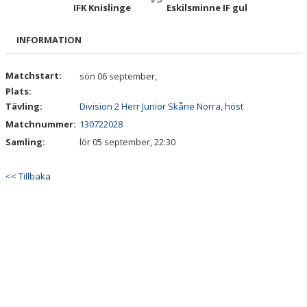
TRUPPEN
IFK Knislinge
Eskilsminne IF gul
BILDGALLERI
INFORMATION
DOKUMENT
Matchstart:
sön 06 september,
Plats:
KONTAKT
Tävling:
Division 2 Herr Junior Skåne Norra, höst
Matchnummer:
130722028
Samling:
lör 05 september, 22:30
<< Tillbaka