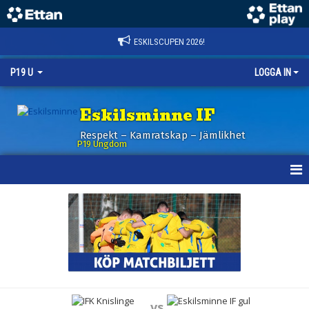
ESKILSCUPEN 2026!
P19 U
LOGGA IN
Eskilsminne IF
Respekt – Kamratskap – Jämlikhet
P19 Ungdom
HEM
NYHETER
KALENDER
MATCHER
vs