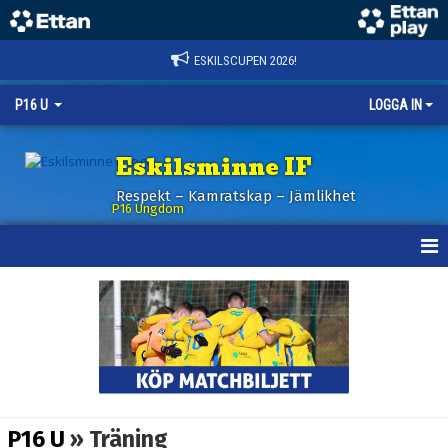
ESKILSCUPEN 2026!
P16 U
LOGGA IN
Eskilsminne IF
Respekt – Kamratskap – Jämlikhet
P16 Ungdom
HEM
NYHETER
KALENDER
MATCHER
P16 U
» Träning