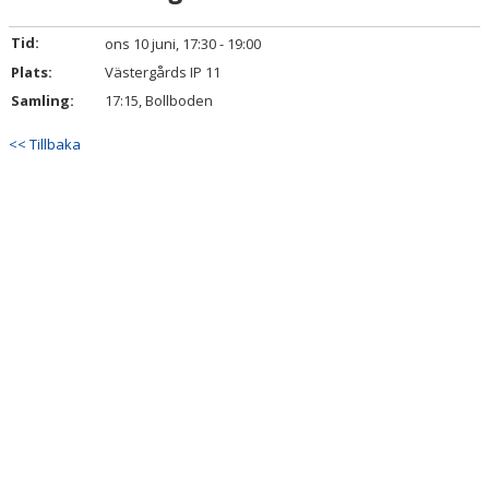
TRUPPEN
Tid:
ons 10 juni, 17:30 - 19:00
BILDGALLERI
Plats:
Västergårds IP 11
Samling:
17:15, Bollboden
DOKUMENT
<< Tillbaka
KONTAKT