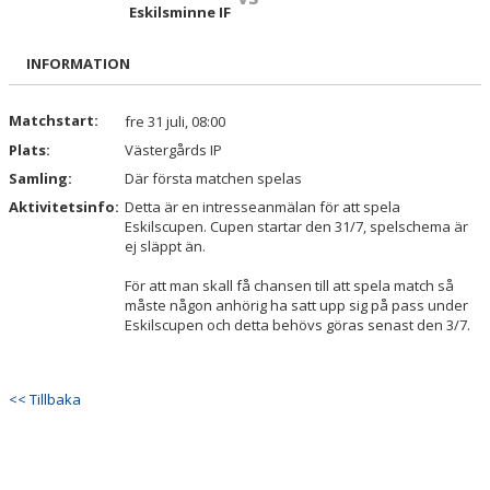
TRUPPEN
Eskilsminne IF
BILDGALLERI
INFORMATION
DOKUMENT
Matchstart:
fre 31 juli, 08:00
Plats:
Västergårds IP
KONTAKT
Samling:
Där första matchen spelas
Aktivitetsinfo:
Detta är en intresseanmälan för att spela
Eskilscupen. Cupen startar den 31/7, spelschema är
ej släppt än.
För att man skall få chansen till att spela match så
måste någon anhörig ha satt upp sig på pass under
Eskilscupen och detta behövs göras senast den 3/7.
<< Tillbaka