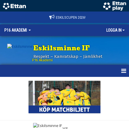
ESKILSCUPEN 2026!
P16 AKADEMI
LOGGA IN
Eskilsminne IF
Respekt – Kamratskap – Jämlikhet
P16 Akademi
HEM
NYHETER
KALENDER
MATCHER
vs