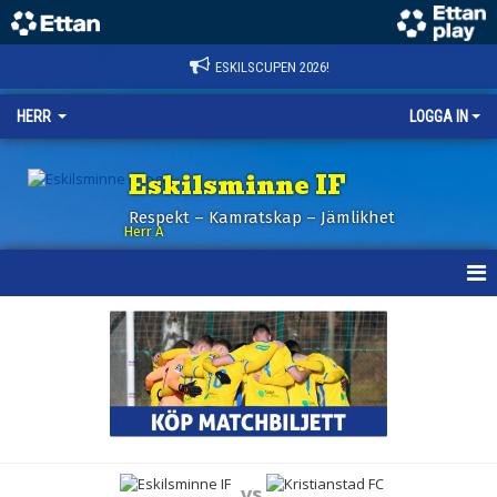
ESKILSCUPEN 2026!
HERR
LOGGA IN
Eskilsminne IF
Respekt – Kamratskap – Jämlikhet
Herr A
HEM
KALENDER
NYHETER
TRUPPEN
vs