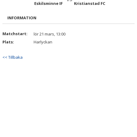
BILDGALLERI
Eskilsminne IF
Kristianstad FC
KONTAKT
INFORMATION
MATCHER
Matchstart:
lör 21 mars, 13:00
Plats:
Harlyckan
ETTAN SÖDRA
<< Tillbaka