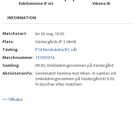
TRUPPEN
Eskilsminne IF vit
Vikens IK
BILDGALLERI
INFORMATION
DOKUMENT
Matchstart:
lör 02 maj, 10:30
Plats:
Västergårds IP 3 (9m9)
KONTAKT
Tävling:
P14 Nordvästra B1, vår
APP FÖR KALLELSER, KONTAKTER ETC
Matchnummer:
131301014
Samling:
09:30, Omklädningsrummen på Västergård
Aktivitetsinfo:
Seriematch hemma mot Viken. Vi samlas vid
omklädningsrummen på Västergård kl 9.30.
Vi duschar efter matchen.
<< Tillbaka