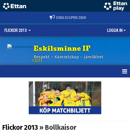
ESKILSCUPEN 2026!
FLICKOR 2013
LOGGA IN
Eskilsminne IF
Respekt – Kamratskap – Jämlikhet
F2013
HEM
NYHETER
KALENDER
MATCHER
Flickor 2013
» Bollkajsor