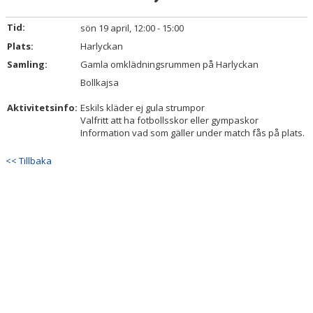
TRUPPEN
Tid:
sön 19 april, 12:00 - 15:00
BILDGALLERI
Plats:
Harlyckan
Samling:
Gamla omklädningsrummen på Harlyckan
DOKUMENT
Bollkajsa
KONTAKT
Aktivitetsinfo:
Eskils kläder ej gula strumpor
Valfritt att ha fotbollsskor eller gympaskor
Information vad som gäller under match fås på plats.
<< Tillbaka