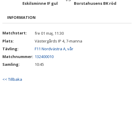
TRUPPEN
Eskilsminne IF gul
Borstahusens BK röd
BILDGALLERI
INFORMATION
DOKUMENT
Matchstart:
fre 01 maj, 11:30
Plats:
Västergårds IP 4, 7-manna
KONTAKT
Tävling:
F11 Nordvästra A, vår
Matchnummer:
132400010
Samling:
10:45
<< Tillbaka