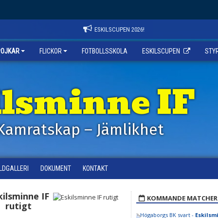
ESKILSCUPEN 2026!
POJKAR
FLICKOR
FOTBOLLSSKOLA
ESKILSCUPEN
STY
ilsminne IF
Kamratskap – Jämlikhet
ILDGALLERI
DOKUMENT
KONTAKT
kilsminne IF
KOMMANDE MATCHER
rutigt
Högaborgs BK svart -
Eskilsmi