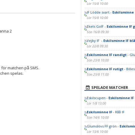
Lör 15/8 10:00
IF Lödde svart -
Eskilsminne 
Lör 15/8 10:00
Ekets GoIF -
Eskilsminne IF g
anna 2
Sön 16/8 09:30
Vejby IF -
Eskilsminne IF bl
Lör 22/8 09:30
Eskilsminne IF randigt
- Gl
Sön 23/8 10:00
a för matchen på SMS.
Eskilsminne IF rutigt
- Bille
atchen spelas.
Sön 23/8 11:00
SPELADE MATCHER
Eskilscupen -
Eskilsminne IF
Lör 1/8 13:00
Eskilsminne IF
- Råå IF
Sön 14/6 10:00
Glumslövs FF grön -
Eskilsmi
Lör 13/6 10:00