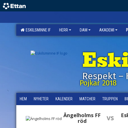
ESKILSMINNE IF
HERR
DAM
AKADEMI
Esk
Respekt – 
Pojkar 2018
HEM
NYHETER
KALENDER
MATCHER
TRUPPEN
B
Ängelholms FF
Es
vs
röd