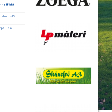
nne IF blå
rieholms IS
ps IF blå