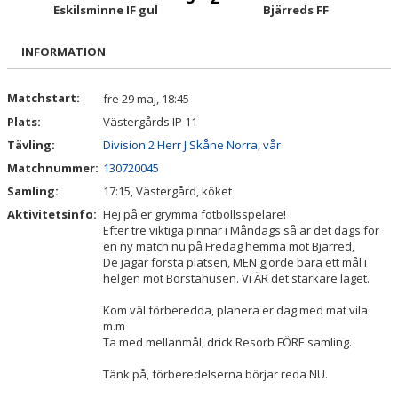
TRUPPEN
Eskilsminne IF gul
Bjärreds FF
BILDGALLERI
INFORMATION
DOKUMENT
Matchstart:
fre 29 maj, 18:45
Plats:
Västergårds IP 11
KONTAKT
Tävling:
Division 2 Herr J Skåne Norra, vår
Matchnummer:
130720045
Samling:
17:15, Västergård, köket
Aktivitetsinfo:
Hej på er grymma fotbollsspelare!
Efter tre viktiga pinnar i Måndags så är det dags för
en ny match nu på Fredag hemma mot Bjärred,
De jagar första platsen, MEN gjorde bara ett mål i
helgen mot Borstahusen. Vi ÄR det starkare laget.
Kom väl förberedda, planera er dag med mat vila
m.m
Ta med mellanmål, drick Resorb FÖRE samling.
Tänk på, förberedelserna börjar reda NU.