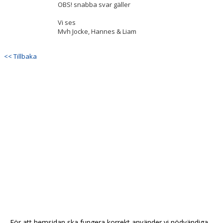
OBS! snabba svar gäller
Vi ses
Mvh Jocke, Hannes & Liam
<< Tillbaka
För att hemsidan ska fungera korrekt använder vi nödvändiga