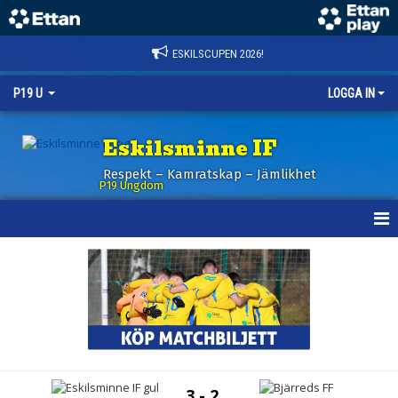
ESKILSCUPEN 2026!
P19 U
LOGGA IN
Eskilsminne IF
Respekt – Kamratskap – Jämlikhet
P19 Ungdom
HEM
NYHETER
KALENDER
MATCHER
3 - 2