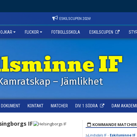
ESKILSCUPEN 2026!
POJKAR
FLICKOR
FOTBOLLSSKOLA
ESKILSCUPEN
STY
ilsminne IF
Kamratskap – Jämlikhet
DOKUMENT
KONTAKT
MATCHER
DIV. 1 SÖDRA
DAM AKADEMI -
singborgs IF
KOMMANDE MATCHER
Lindsdals IF -
Eskilsminne IF