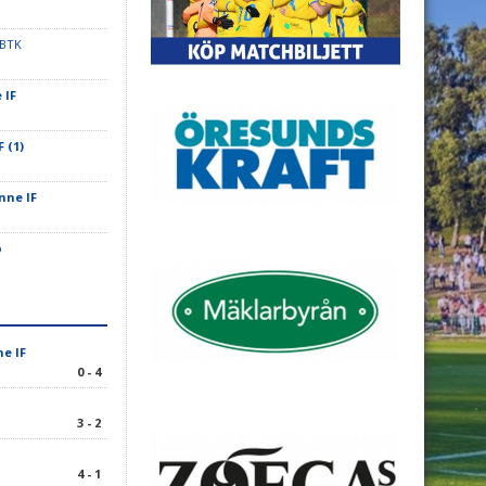
 BTK
 IF
 (1)
nne IF
o
e IF
0 - 4
3 - 2
4 - 1