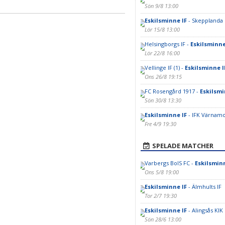
Sön 9/8 13:00
Eskilsminne IF
- Skepplanda
Lör 15/8 13:00
Helsingborgs IF -
Eskilsminne
Lör 22/8 16:00
Vellinge IF (1) -
Eskilsminne IF
Ons 26/8 19:15
FC Rosengård 1917 -
Eskilsmi
Sön 30/8 13:30
Eskilsminne IF
- IFK Värnam
Fre 4/9 19:30
SPELADE MATCHER
Varbergs BoIS FC -
Eskilsminn
Ons 5/8 19:00
Eskilsminne IF
- Älmhults IF
Tor 2/7 19:30
Eskilsminne IF
- Alingsås KIK
Sön 28/6 13:00