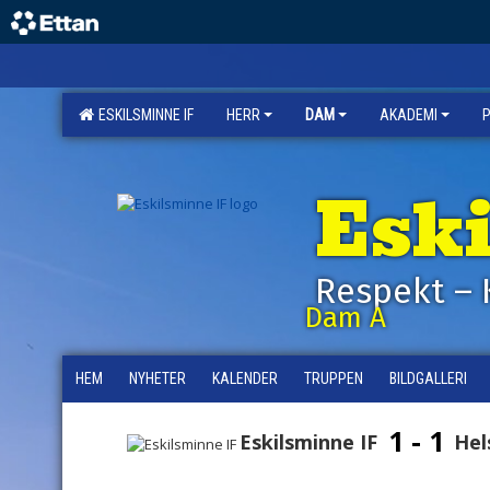
ESKILSMINNE IF
HERR
DAM
AKADEMI
Esk
Respekt – 
Dam A
HEM
NYHETER
KALENDER
TRUPPEN
BILDGALLERI
1 - 1
Eskilsminne IF
Hel