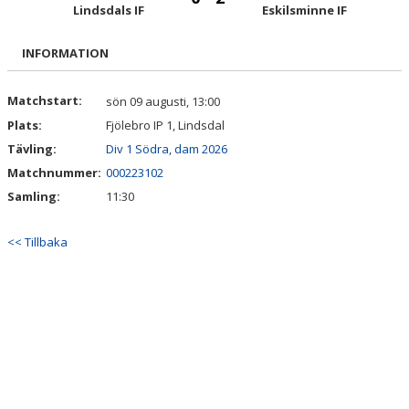
BILDGALLERI
Lindsdals IF
Eskilsminne IF
DOKUMENT
INFORMATION
KONTAKT
Matchstart:
sön 09 augusti, 13:00
Plats:
Fjölebro IP 1, Lindsdal
MATCHER
Tävling:
Div 1 Södra, dam 2026
DIV. 1 SÖDRA
Matchnummer:
000223102
Samling:
11:30
DAM AKADEMI - DIVISION 2
<< Tillbaka