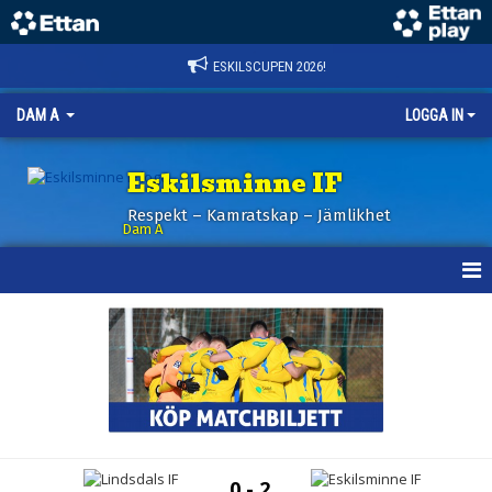
ESKILSCUPEN 2026!
DAM A
LOGGA IN
Eskilsminne IF
Respekt – Kamratskap – Jämlikhet
Dam A
HEM
NYHETER
KALENDER
TRUPPEN
0 - 2