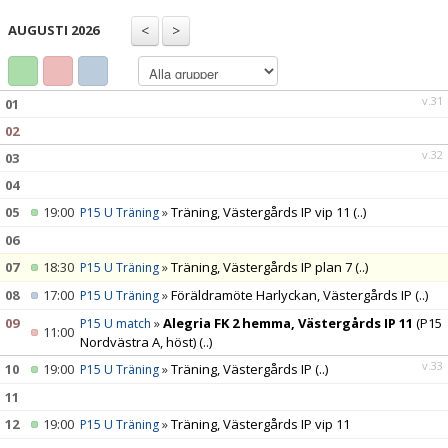
TRUPPEN
AUGUSTI 2026
BILDGALLERI
DOKUMENT
v.31
01
02
KONTAKT
v.32
03
04
05
19:00
»
Träning, Västergårds IP vip 11
(..)
P15 U Träning
06
07
18:30
»
Träning, Västergårds IP plan 7
(..)
P15 U Träning
08
17:00
»
Föräldramöte Harlyckan, Västergårds IP
(..)
P15 U Träning
09
»
Alegria FK 2 hemma, Västergårds IP 11
(P15
P15 U match
11:00
Nordvästra A, höst)
(..)
v.33
10
19:00
»
Träning, Västergårds IP
(..)
P15 U Träning
11
12
19:00
»
Träning, Västergårds IP vip 11
P15 U Träning