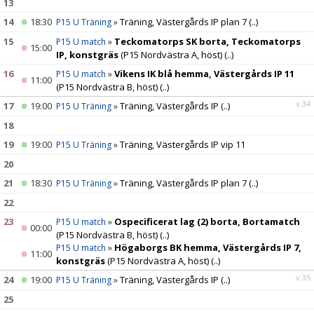
13
14
18:30
»
Träning, Västergårds IP plan 7
(..)
P15 U Träning
15
»
Teckomatorps SK borta, Teckomatorps
P15 U match
15:00
IP, konstgräs
(P15 Nordvästra A, höst)
(..)
16
»
Vikens IK blå hemma, Västergårds IP 11
P15 U match
11:00
(P15 Nordvästra B, höst)
(..)
v.34
17
19:00
»
Träning, Västergårds IP
(..)
P15 U Träning
18
19
19:00
»
Träning, Västergårds IP vip 11
P15 U Träning
20
21
18:30
»
Träning, Västergårds IP plan 7
(..)
P15 U Träning
22
23
»
Ospecificerat lag (2) borta, Bortamatch
P15 U match
00:00
(P15 Nordvästra B, höst)
(..)
»
Högaborgs BK hemma, Västergårds IP 7,
P15 U match
11:00
konstgräs
(P15 Nordvästra A, höst)
(..)
v.35
24
19:00
»
Träning, Västergårds IP
(..)
P15 U Träning
25