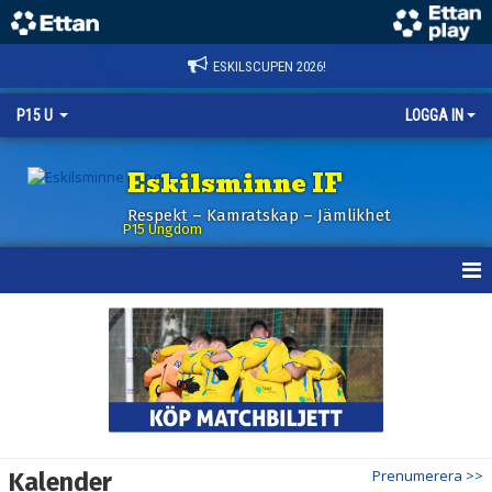
ESKILSCUPEN 2026!
P15 U
LOGGA IN
Eskilsminne IF
Respekt – Kamratskap – Jämlikhet
P15 Ungdom
HEM
NYHETER
KALENDER
MATCHER
Prenumerera >>
Kalender