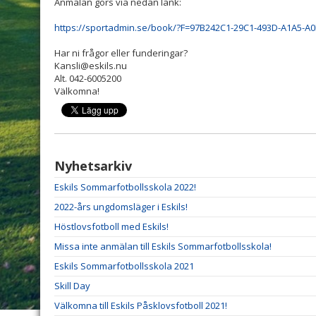
Anmälan görs via nedan länk:
https://sportadmin.se/book/?F=97B242C1-29C1-493D-A1A5-
Har ni frågor eller funderingar?
Kansli@eskils.nu
Alt. 042-6005200
Välkomna!
Nyhetsarkiv
Eskils Sommarfotbollsskola 2022!
2022-års ungdomsläger i Eskils!
Höstlovsfotboll med Eskils!
Missa inte anmälan till Eskils Sommarfotbollsskola!
Eskils Sommarfotbollsskola 2021
Skill Day
Välkomna till Eskils Påsklovsfotboll 2021!