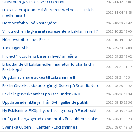
Gräsroten gav Eskils 75 900 kronor
2020-11-12 13:06
Lukrativt erbjudande från Nordic Wellness till Eskils
2020-11-04 12:58
medlemmar!
Höstlovsfotboll på Västergård!
2020-10-30 22:42
Vill du och en lagkamrat representera Eskilsminne IF?
2020-10-22 13:00
Höstlovsfotboll med Eskils!
2020-10-14 14:42
Tack Inger Ahl!
2020-09-30 14:08
Projekt ”Fotbollens balans i livet” är igång!
2020-09-25 13:02
Erbjudande till Eskilsmedlemmar att införskaffa din
2020-09-21 11:17
Eskilskeps!
Ungdomstränare sökes till Eskilsminne IF!
2020-08-31 16:31
Eskilsnätverket kickade igång hösten på Scandic Nord
2020-08-28 14:52
Eskils lägerverksamhet pausas under 2020
2020-08-26 12:34
Uppdaterade riktlinjer från SvFF gällande publik
2020-08-13 23:36
Ny Eskilsmine IF Köp, byt och säljgrupp på Facebook!
2020-08-13 22:30
Driftig och engagerad ekonom till vårt klubbhus sökes
2020-08-11 15:23
Svenska Cupen: IF Centern - Eskilsminne IF
2020-08-01 12:53