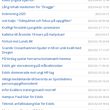
Eskils yngsta stjärnor!
2025-04-09 13:54
Lång rehab medicinen för "Dragge"
2025-04-03 15:59
Inskrivning 2025
2025-03-31
Izet Kaljic: "Ödmjukhet och fokus på uppgiften"
2025-03-29 09:44
Kraftigt förstärkt Ljungskile i premiären
2025-03-27 17:11
Kallelse till årsmöte 19 mars på Harlyckan!
2025-03-07
Förlust mot Lunds BK
2025-02-18 23:06
Scandic Oceanhamnen bjuder in till en unik kväll med
2025-02-17 11:47
Dregen
På lördag spelar herrarna bortamatch hemma
2025-02-13 14:11
Eskils gör storsatsning på målvaktssidan
2025-02-11 09:32
Eskils dominerade mot ungt HIF-lag
2025-02-05 22:30
Viktigt meddelande till berörda av SportAdmins
2025-02-05 16:23
personuppgiftsincident!
Inför kvällens träningsmatch mot HIF
2025-02-05 14:11
Hampus Pauli klar för Eskils
2025-02-04 18:06
Teknisk anfallstalang klar för Eskils
2025-02-04 18:06