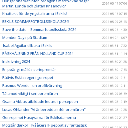
Hur går snacket inför lördagens match? Vad säger
2024-05-17 07:06
Martin, Lunde och Zlatan Krizanovic?
Knattekit för de yngsta lirarna i Eskils!
2024-05-16 07:15
ESKILS SOMMARFOTBOLLSSKOLA 2024!
2024-05-09 23:43
Save the date – Sommarfotbollsskola 2024
2024-05-06 14:30
Member Days på Stadium
2024-04-24 16:07
Isabel Aguilar tillbaka i Eskils
2024-03-31 17:22
PÅSKHÄLSNING FRÅN HOLLAND CUP 2024
2024-03-31 11:44
Inskrivning 2024
2024-03-30 21:28
En poäng i mållös seriepremiär
2024-03-30 17:53
Rättvis Eskilsseger i genrepet
2024-03-29 19:51
Rasmus Wendt – en profilvärvning
2024-03-29 12:11
Tålamod viktigt i seriepremiären
2024-03-29 08:59
Osama Abbas utbildade ledare i perception
2024-03-28 19:19
Lucas Ohlander ”Vi är beredda inför premiären"
2024-03-28 10:28
Genrep mot Husqvarna för Eskilsdamerna
2024-03-27 21:27
Motståndarkoll: Tvååkers IF peppat av fantastisk
2024-03-27 09:27