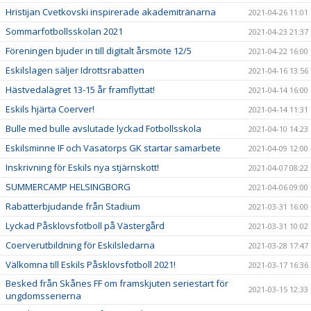
Hristijan Cvetkovski inspirerade akademitränarna
2021-04-26 11:01
Sommarfotbollsskolan 2021
2021-04-23 21:37
Föreningen bjuder in till digitalt årsmöte 12/5
2021-04-22 16:00
Eskilslagen säljer Idrottsrabatten
2021-04-16 13:56
Hästvedalägret 13-15 år framflyttat!
2021-04-14 16:00
Eskils hjärta Coerver!
2021-04-14 11:31
Bulle med bulle avslutade lyckad Fotbollsskola
2021-04-10 14:23
Eskilsminne IF och Vasatorps GK startar samarbete
2021-04-09 12:00
Inskrivning för Eskils nya stjärnskott!
2021-04-07 08:22
SUMMERCAMP HELSINGBORG
2021-04-06 09:00
Rabatterbjudande från Stadium
2021-03-31 16:00
Lyckad Påsklovsfotboll på Västergård
2021-03-31 10:02
Coerverutbildning för Eskilsledarna
2021-03-28 17:47
Välkomna till Eskils Påsklovsfotboll 2021!
2021-03-17 16:36
Besked från Skånes FF om framskjuten seriestart för
2021-03-15 12:33
ungdomsserierna