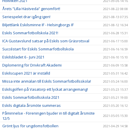
Höllviken 2021
2021-09-06 14:16
Årets ”Lilla Hästveda” genomfört!
2021-08-22 08:08
Seriespelet drar igång igen!
2021-08-13 07:35
Biljettlänk Eskilsminne IF - Helsingborgs IF
2021-08-12 16:34
Eskils Sommarfotbollskola 2021!
2021-06-28 15:31
ICA Gustavslund satsar på Eskils som Gräsrotsval
2021-06-17 15:00
Succéstart för Eskils Sommarfotbollskola
2021-06-16 16:59
Eskilsbladet 6 - Juni 2021
2021-06-10 15:10
Diplomering för Drivkraft Akademi
2021-06-09 15:58
Eskilscupen 2021 är inställd
2021-05-31 16:42
Missa inte anmälan till Eskils Sommarfotbollsskola!
2021-05-24 16:00
Eskilsgolfen på Vasatorp ett lyckat arrangemang!
2021-05-23 15:37
Eskils Sommarfotbollsskola 2021
2021-05-21 19:00
Eskils digitala årsmöte summeras
2021-05-20 16:12
Påminnelse - Föreningen bjuder in till digitalt årsmöte
2021-05-05 15:30
12/5
Grönt ljus för ungdomsfotbollen
2021-04-29 14:58