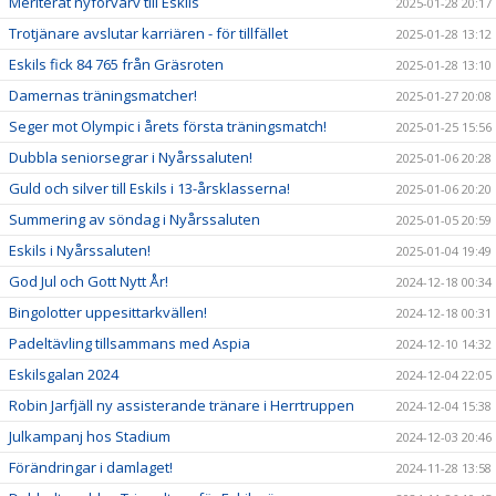
Meriterat nyförvärv till Eskils
2025-01-28 20:17
Trotjänare avslutar karriären - för tillfället
2025-01-28 13:12
Eskils fick 84 765 från Gräsroten
2025-01-28 13:10
Damernas träningsmatcher!
2025-01-27 20:08
Seger mot Olympic i årets första träningsmatch!
2025-01-25 15:56
Dubbla seniorsegrar i Nyårssaluten!
2025-01-06 20:28
Guld och silver till Eskils i 13-årsklasserna!
2025-01-06 20:20
Summering av söndag i Nyårssaluten
2025-01-05 20:59
Eskils i Nyårssaluten!
2025-01-04 19:49
God Jul och Gott Nytt År!
2024-12-18 00:34
Bingolotter uppesittarkvällen!
2024-12-18 00:31
Padeltävling tillsammans med Aspia
2024-12-10 14:32
Eskilsgalan 2024
2024-12-04 22:05
Robin Jarfjäll ny assisterande tränare i Herrtruppen
2024-12-04 15:38
Julkampanj hos Stadium
2024-12-03 20:46
Förändringar i damlaget!
2024-11-28 13:58