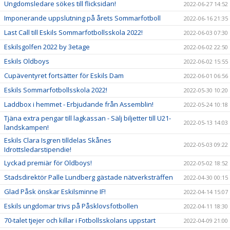
Ungdomsledare sökes till flicksidan!
2022-06-27 14:52
Imponerande uppslutning på årets Sommarfotboll
2022-06-16 21:35
Last Call till Eskils Sommarfotbollsskola 2022!
2022-06-03 07:30
Eskilsgolfen 2022 by 3etage
2022-06-02 22:50
Eskils Oldboys
2022-06-02 15:55
Cupäventyret fortsätter för Eskils Dam
2022-06-01 06:56
Eskils Sommarfotbollsskola 2022!
2022-05-30 10:20
Laddbox i hemmet - Erbjudande från Assemblin!
2022-05-24 10:18
Tjäna extra pengar till lagkassan - Sälj biljetter till U21-
2022-05-13 14:03
landskampen!
Eskils Clara Isgren tilldelas Skånes
2022-05-03 09:22
Idrottsledarstipendie!
Lyckad premiär för Oldboys!
2022-05-02 18:52
Stadsdirektör Palle Lundberg gästade nätverksträffen
2022-04-30 00:15
Glad Påsk önskar Eskilsminne IF!
2022-04-14 15:07
Eskils ungdomar trivs på Påsklovsfotbollen
2022-04-11 18:30
70-talet tjejer och killar i Fotbollsskolans uppstart
2022-04-09 21:00