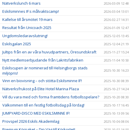
Nätverkslunch 6 mars
2026-03-09 12:48
Eskilsminnes IF:s målvaktscamp!
2026-03-04 13:01
Kallelse till årsmötet 19 mars
2026-02-27 14:31
Resultat från Unicoach 2025
2026-01-09 12:47
Ungdomsledaravslutning!
2025-12-05 13:45
Eskilsgalan 2025
2025-12-04 21:19
Jultips från en av våra huvudpartners, Öresundskraft
2025-11-27 15:24
Nytt medlemserbjudande från Lakritsfabriken
2025-11-04 10:50
Eskilscupen är nominerad till Helsingborgs stads
2025-10-30 16:23
miljöpris!
Vinn en biovisning – och stötta Eskilsminne IF!
2025-10-30 08:39
Nätverksfrukost på Elite Hotel Marina Plaza
2025-10-27 14:24
Vill du vara med och forma framtidens fotbollsspelare?
2025-10-20 08:30
Välkommen till en festlig fotbollsdag på lördag!
2025-10-17 16:45
JUMPYARD-DISCO MED ESKILSMINNE IF!
2025-10-13 09:56
Provspel 2026 Eskils Akademilag
2025-10-06 08:06
Premium Körpaket – Din Väg till Körkortet!
2025-10-02 16:55