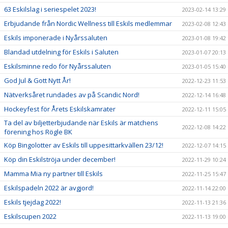
63 Eskilslag i seriespelet 2023!
2023-02-14 13:29
Erbjudande från Nordic Wellness till Eskils medlemmar
2023-02-08 12:43
Eskils imponerade i Nyårssaluten
2023-01-08 19:42
Blandad utdelning för Eskils i Saluten
2023-01-07 20:13
Eskilsminne redo för Nyårssaluten
2023-01-05 15:40
God Jul & Gott Nytt År!
2022-12-23 11:53
Nätverksåret rundades av på Scandic Nord!
2022-12-14 16:48
Hockeyfest för Årets Eskilskamrater
2022-12-11 15:05
Ta del av biljetterbjudande när Eskils är matchens
2022-12-08 14:22
förening hos Rögle BK
Köp Bingolotter av Eskils till uppesittarkvällen 23/12!
2022-12-07 14:15
Köp din Eskilströja under december!
2022-11-29 10:24
Mamma Mia ny partner till Eskils
2022-11-25 15:47
Eskilspadeln 2022 är avgjord!
2022-11-14 22:00
Eskils tjejdag 2022!
2022-11-13 21:36
Eskilscupen 2022
2022-11-13 19:00