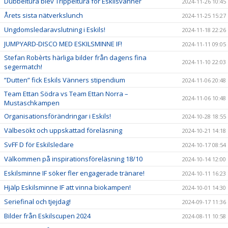
Dubbeltura blev Trippeltura för Eskilsvänner
2024-11-26 10:45
Årets sista nätverkslunch
2024-11-25 15:27
Ungdomsledaravslutning i Eskils!
2024-11-18 22:26
JUMPYARD-DISCO MED ESKILSMINNE IF!
2024-11-11 09:05
Stefan Robèrts härliga bilder från dagens fina
2024-11-10 22:03
segermatch!
”Dutten” fick Eskils Vänners stipendium
2024-11-06 20:48
Team Ettan Södra vs Team Ettan Norra –
2024-11-06 10:48
Mustaschkampen
Organisationsförändringar i Eskils!
2024-10-28 18:55
Välbesökt och uppskattad föreläsning
2024-10-21 14:18
SvFF D för Eskilsledare
2024-10-17 08:54
Välkommen på inspirationsföreläsning 18/10
2024-10-14 12:00
Eskilsminne IF söker fler engagerade tränare!
2024-10-11 16:23
Hjälp Eskilsminne IF att vinna biokampen!
2024-10-01 14:30
Seriefinal och tjejdag!
2024-09-17 11:36
Bilder från Eskilscupen 2024
2024-08-11 10:58