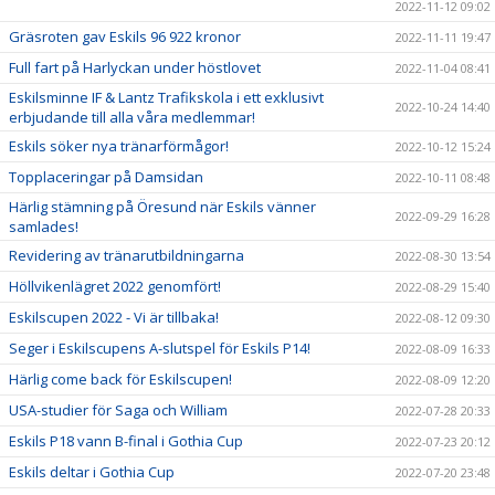
2022-11-12 09:02
Gräsroten gav Eskils 96 922 kronor
2022-11-11 19:47
Full fart på Harlyckan under höstlovet
2022-11-04 08:41
Eskilsminne IF & Lantz Trafikskola i ett exklusivt
2022-10-24 14:40
erbjudande till alla våra medlemmar!
Eskils söker nya tränarförmågor!
2022-10-12 15:24
Topplaceringar på Damsidan
2022-10-11 08:48
Härlig stämning på Öresund när Eskils vänner
2022-09-29 16:28
samlades!
Revidering av tränarutbildningarna
2022-08-30 13:54
Höllvikenlägret 2022 genomfört!
2022-08-29 15:40
Eskilscupen 2022 - Vi är tillbaka!
2022-08-12 09:30
Seger i Eskilscupens A-slutspel för Eskils P14!
2022-08-09 16:33
Härlig come back för Eskilscupen!
2022-08-09 12:20
USA-studier för Saga och William
2022-07-28 20:33
Eskils P18 vann B-final i Gothia Cup
2022-07-23 20:12
Eskils deltar i Gothia Cup
2022-07-20 23:48