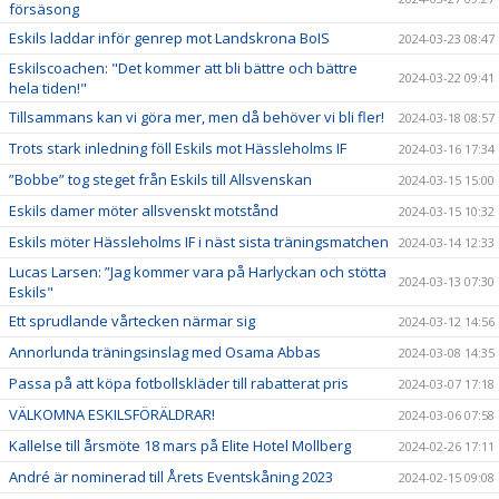
försäsong
Eskils laddar inför genrep mot Landskrona BoIS
2024-03-23 08:47
Eskilscoachen: "Det kommer att bli bättre och bättre
2024-03-22 09:41
hela tiden!"
Tillsammans kan vi göra mer, men då behöver vi bli fler!
2024-03-18 08:57
Trots stark inledning föll Eskils mot Hässleholms IF
2024-03-16 17:34
”Bobbe” tog steget från Eskils till Allsvenskan
2024-03-15 15:00
Eskils damer möter allsvenskt motstånd
2024-03-15 10:32
Eskils möter Hässleholms IF i näst sista träningsmatchen
2024-03-14 12:33
Lucas Larsen: ”Jag kommer vara på Harlyckan och stötta
2024-03-13 07:30
Eskils"
Ett sprudlande vårtecken närmar sig
2024-03-12 14:56
Annorlunda träningsinslag med Osama Abbas
2024-03-08 14:35
Passa på att köpa fotbollskläder till rabatterat pris
2024-03-07 17:18
VÄLKOMNA ESKILSFÖRÄLDRAR!
2024-03-06 07:58
Kallelse till årsmöte 18 mars på Elite Hotel Mollberg
2024-02-26 17:11
André är nominerad till Årets Eventskåning 2023
2024-02-15 09:08