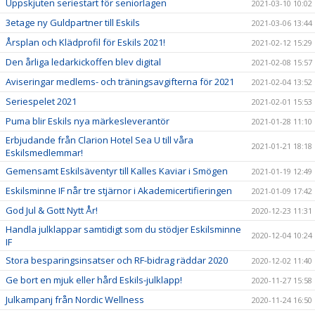
Uppskjuten seriestart för seniorlagen
2021-03-10 10:02
3etage ny Guldpartner till Eskils
2021-03-06 13:44
Årsplan och Klädprofil för Eskils 2021!
2021-02-12 15:29
Den årliga ledarkickoffen blev digital
2021-02-08 15:57
Aviseringar medlems- och träningsavgifterna för 2021
2021-02-04 13:52
Seriespelet 2021
2021-02-01 15:53
Puma blir Eskils nya märkesleverantör
2021-01-28 11:10
Erbjudande från Clarion Hotel Sea U till våra
2021-01-21 18:18
Eskilsmedlemmar!
Gemensamt Eskilsäventyr till Kalles Kaviar i Smögen
2021-01-19 12:49
Eskilsminne IF når tre stjärnor i Akademicertifieringen
2021-01-09 17:42
God Jul & Gott Nytt År!
2020-12-23 11:31
Handla julklappar samtidigt som du stödjer Eskilsminne
2020-12-04 10:24
IF
Stora besparingsinsatser och RF-bidrag räddar 2020
2020-12-02 11:40
Ge bort en mjuk eller hård Eskils-julklapp!
2020-11-27 15:58
Julkampanj från Nordic Wellness
2020-11-24 16:50