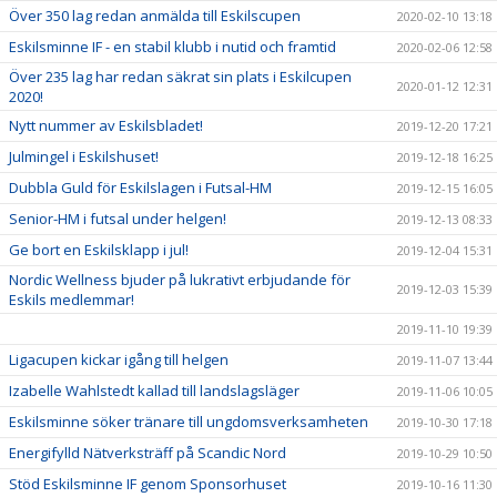
Över 350 lag redan anmälda till Eskilscupen
2020-02-10 13:18
Eskilsminne IF - en stabil klubb i nutid och framtid
2020-02-06 12:58
Över 235 lag har redan säkrat sin plats i Eskilcupen
2020-01-12 12:31
2020!
Nytt nummer av Eskilsbladet!
2019-12-20 17:21
Julmingel i Eskilshuset!
2019-12-18 16:25
Dubbla Guld för Eskilslagen i Futsal-HM
2019-12-15 16:05
Senior-HM i futsal under helgen!
2019-12-13 08:33
Ge bort en Eskilsklapp i jul!
2019-12-04 15:31
Nordic Wellness bjuder på lukrativt erbjudande för
2019-12-03 15:39
Eskils medlemmar!
2019-11-10 19:39
Ligacupen kickar igång till helgen
2019-11-07 13:44
Izabelle Wahlstedt kallad till landslagsläger
2019-11-06 10:05
Eskilsminne söker tränare till ungdomsverksamheten
2019-10-30 17:18
Energifylld Nätverksträff på Scandic Nord
2019-10-29 10:50
Stöd Eskilsminne IF genom Sponsorhuset
2019-10-16 11:30