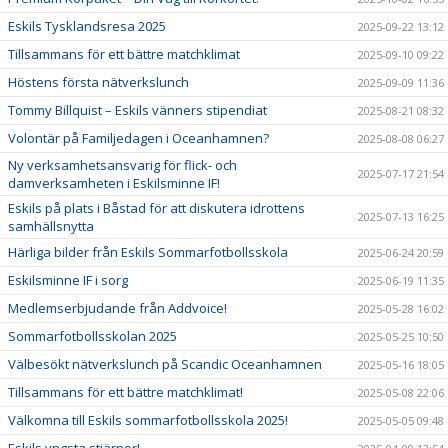
Eskils Tysklandsresa 2025
2025-09-22 13:12
Tillsammans för ett bättre matchklimat
2025-09-10 09:22
Höstens första nätverkslunch
2025-09-09 11:36
Tommy Billquist – Eskils vänners stipendiat
2025-08-21 08:32
Volontär på Familjedagen i Oceanhamnen?
2025-08-08 06:27
Ny verksamhetsansvarig för flick- och
2025-07-17 21:54
damverksamheten i Eskilsminne IF!
Eskils på plats i Båstad för att diskutera idrottens
2025-07-13 16:25
samhällsnytta
Härliga bilder från Eskils Sommarfotbollsskola
2025-06-24 20:59
Eskilsminne IF i sorg
2025-06-19 11:35
Medlemserbjudande från Addvoice!
2025-05-28 16:02
Sommarfotbollsskolan 2025
2025-05-25 10:50
Välbesökt nätverkslunch på Scandic Oceanhamnen
2025-05-16 18:05
Tillsammans för ett bättre matchklimat!
2025-05-08 22:06
Välkomna till Eskils sommarfotbollsskola 2025!
2025-05-05 09:48