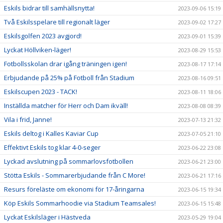
Eskils bidrar till samhällsnytta!
2023-09-06 15:19
Två Eskilsspelare till regionalt läger
2023-09-02 17:27
Eskilsgolfen 2023 avgjord!
2023-09-01 15:39
Lyckat Höllviken-läger!
2023-08-29 15:53
Fotbollsskolan drar igång träningen igen!
2023-08-17 17:14
Erbjudande på 25% på Fotboll från Stadium
2023-08-16 09:51
Eskilscupen 2023 - TACK!
2023-08-11 18:06
Inställda matcher för Herr och Dam ikväll!
2023-08-08 08:39
Vila i frid, Janne!
2023-07-13 21:32
Eskils deltog i Kalles Kaviar Cup
2023-07-05 21:10
Effektivt Eskils tog klar 4-0-seger
2023-06-22 23:08
Lyckad avslutning på sommarlovsfotbollen
2023-06-21 23:00
Stötta Eskils - Sommarerbjudande från C More!
2023-06-21 17:16
Resurs föreläste om ekonomi för 17-åringarna
2023-06-15 19:34
Köp Eskils Sommarhoodie via Stadium Teamsales!
2023-06-15 15:48
Lyckat Eskilsläger i Hästveda
2023-05-29 19:04