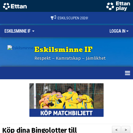
ESKILSCUPEN 2026!
ESKILSMINNE IF
LOGGA IN
Eskilsminne IF
Respekt – Kamratskap – Jämlikhet
HEM
NYHETER
BILDER ESKILSCUPEN
OM KLUBBEN
Köp dina Bingolotter till
<
>