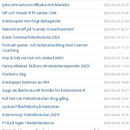
Julia Lennartsson tillbaka mot Mariebo
2023-05-26 21:33
HIF och Ystads IF FF väntar i DM
2023-05-25 21:40
Eskilscupen mot högt deltagande
2023-05-25 21:34
Nätverksträff på Scandic Oceanhamnen!
2023-05-17 20:37
Eskils Sommarfotbollsskola 2023
2023-05-15 12:11
Fortsatt spelar- och ledarutveckling med Coerver
2023-05-11 11:13
Coaching
Köp & Sälj via Uzit och stötta Eskils!
2023-05-10 11:43
Fanny tilldelas Skånes Idrottsledarstipendie 2023!
2023-05-09 17:24
Klackens dag
2023-05-04 16:51
Eskilstjejer belönas av HFA
2023-04-20 14:09
Dags att återbruka till förmån för Eskilsminne IF
2023-04-20 10:37
Full fart när Fotbollsskolan drog igång
2023-04-08 16:41
Lyckad Påskfotboll på Harlyckan
2023-04-06 11:16
Inskrivning i Fotbollsskolan 2023!
2023-04-04 14:10
P14 på läger i Nederländerna
2023-04-03 16:55