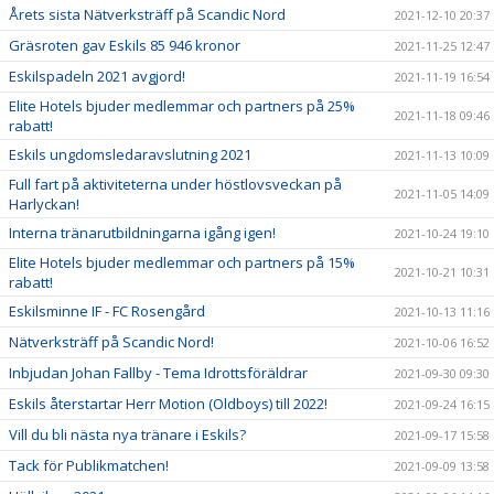
Årets sista Nätverksträff på Scandic Nord
2021-12-10 20:37
Gräsroten gav Eskils 85 946 kronor
2021-11-25 12:47
Eskilspadeln 2021 avgjord!
2021-11-19 16:54
Elite Hotels bjuder medlemmar och partners på 25%
2021-11-18 09:46
rabatt!
Eskils ungdomsledaravslutning 2021
2021-11-13 10:09
Full fart på aktiviteterna under höstlovsveckan på
2021-11-05 14:09
Harlyckan!
Interna tränarutbildningarna igång igen!
2021-10-24 19:10
Elite Hotels bjuder medlemmar och partners på 15%
2021-10-21 10:31
rabatt!
Eskilsminne IF - FC Rosengård
2021-10-13 11:16
Nätverksträff på Scandic Nord!
2021-10-06 16:52
Inbjudan Johan Fallby - Tema Idrottsföräldrar
2021-09-30 09:30
Eskils återstartar Herr Motion (Oldboys) till 2022!
2021-09-24 16:15
Vill du bli nästa nya tränare i Eskils?
2021-09-17 15:58
Tack för Publikmatchen!
2021-09-09 13:58