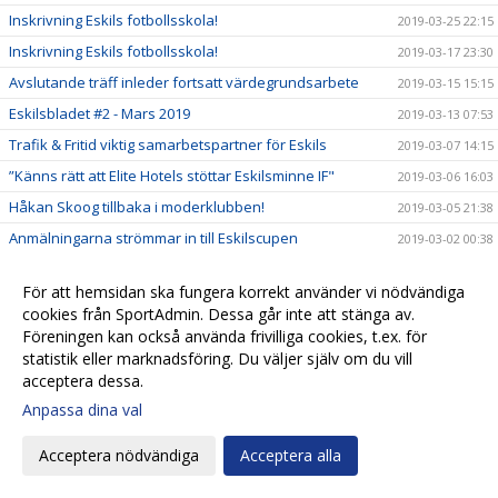
Inskrivning Eskils fotbollsskola!
2019-03-25 22:15
Inskrivning Eskils fotbollsskola!
2019-03-17 23:30
Avslutande träff inleder fortsatt värdegrundsarbete
2019-03-15 15:15
Eskilsbladet #2 - Mars 2019
2019-03-13 07:53
Trafik & Fritid viktig samarbetspartner för Eskils
2019-03-07 14:15
”Känns rätt att Elite Hotels stöttar Eskilsminne IF"
2019-03-06 16:03
Håkan Skoog tillbaka i moderklubben!
2019-03-05 21:38
Anmälningarna strömmar in till Eskilscupen
2019-03-02 00:38
Ungdomsledarna gav High Five en push framåt
2019-02-28 14:51
För att hemsidan ska fungera korrekt använder vi nödvändiga
Market Insight värdefull samarbetspartner
2019-02-27 08:20
cookies från SportAdmin. Dessa går inte att stänga av.
Kansliet stängt tisdag 26/2
2019-02-26 08:27
Föreningen kan också använda frivilliga cookies, t.ex. för
statistik eller marknadsföring. Du väljer själv om du vill
Biljetter till Svenska Cupen!
2019-02-22 21:00
acceptera dessa.
En ny styrelseledamot när Eskils höll årsmöte
2019-02-22 09:05
Anpassa dina val
Kallelse till årsmöte 21/2 på Elite Hotel Mollberg
2019-02-13 17:01
Acceptera nödvändiga
Acceptera alla
Tisdag 12/2 är kansliet stängt!
2019-02-11 16:15
Spelarträffar inom High Five ger en gemensam syn från
2019-02-08 09:21