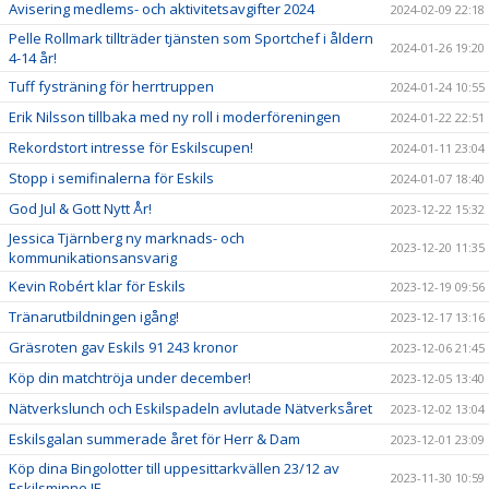
Avisering medlems- och aktivitetsavgifter 2024
2024-02-09 22:18
Pelle Rollmark tillträder tjänsten som Sportchef i åldern
2024-01-26 19:20
4-14 år!
Tuff fysträning för herrtruppen
2024-01-24 10:55
Erik Nilsson tillbaka med ny roll i moderföreningen
2024-01-22 22:51
Rekordstort intresse för Eskilscupen!
2024-01-11 23:04
Stopp i semifinalerna för Eskils
2024-01-07 18:40
God Jul & Gott Nytt År!
2023-12-22 15:32
Jessica Tjärnberg ny marknads- och
2023-12-20 11:35
kommunikationsansvarig
Kevin Robért klar för Eskils
2023-12-19 09:56
Tränarutbildningen igång!
2023-12-17 13:16
Gräsroten gav Eskils 91 243 kronor
2023-12-06 21:45
Köp din matchtröja under december!
2023-12-05 13:40
Nätverkslunch och Eskilspadeln avlutade Nätverksåret
2023-12-02 13:04
Eskilsgalan summerade året för Herr & Dam
2023-12-01 23:09
Köp dina Bingolotter till uppesittarkvällen 23/12 av
2023-11-30 10:59
Eskilsminne IF