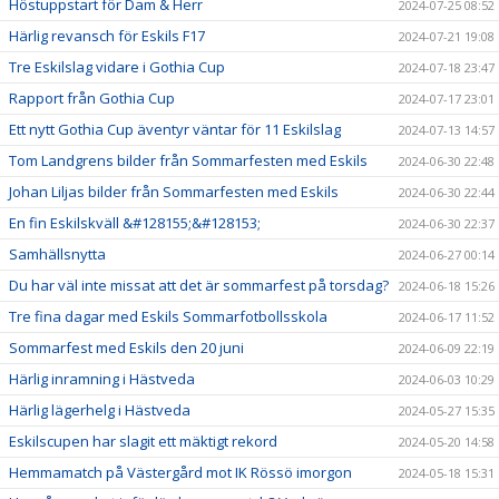
Höstuppstart för Dam & Herr
2024-07-25 08:52
Härlig revansch för Eskils F17
2024-07-21 19:08
Tre Eskilslag vidare i Gothia Cup
2024-07-18 23:47
Rapport från Gothia Cup
2024-07-17 23:01
Ett nytt Gothia Cup äventyr väntar för 11 Eskilslag
2024-07-13 14:57
Tom Landgrens bilder från Sommarfesten med Eskils
2024-06-30 22:48
Johan Liljas bilder från Sommarfesten med Eskils
2024-06-30 22:44
En fin Eskilskväll &#128155;&#128153;
2024-06-30 22:37
Samhällsnytta
2024-06-27 00:14
Du har väl inte missat att det är sommarfest på torsdag?
2024-06-18 15:26
Tre fina dagar med Eskils Sommarfotbollsskola
2024-06-17 11:52
Sommarfest med Eskils den 20 juni
2024-06-09 22:19
Härlig inramning i Hästveda
2024-06-03 10:29
Härlig lägerhelg i Hästveda
2024-05-27 15:35
Eskilscupen har slagit ett mäktigt rekord
2024-05-20 14:58
Hemmamatch på Västergård mot IK Rössö imorgon
2024-05-18 15:31