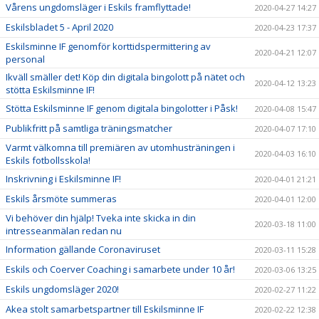
Vårens ungdomsläger i Eskils framflyttade!
2020-04-27 14:27
Eskilsbladet 5 - April 2020
2020-04-23 17:37
Eskilsminne IF genomför korttidspermittering av
2020-04-21 12:07
personal
Ikväll smäller det! Köp din digitala bingolott på nätet och
2020-04-12 13:23
stötta Eskilsminne IF!
Stötta Eskilsminne IF genom digitala bingolotter i Påsk!
2020-04-08 15:47
Publikfritt på samtliga träningsmatcher
2020-04-07 17:10
Varmt välkomna till premiären av utomhusträningen i
2020-04-03 16:10
Eskils fotbollsskola!
Inskrivning i Eskilsminne IF!
2020-04-01 21:21
Eskils årsmöte summeras
2020-04-01 12:00
Vi behöver din hjälp! Tveka inte skicka in din
2020-03-18 11:00
intresseanmälan redan nu
Information gällande Coronaviruset
2020-03-11 15:28
Eskils och Coerver Coaching i samarbete under 10 år!
2020-03-06 13:25
Eskils ungdomsläger 2020!
2020-02-27 11:22
Akea stolt samarbetspartner till Eskilsminne IF
2020-02-22 12:38