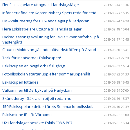
Fler Eskilsspelare uttagna till landslagsläger
2019-10-14 13:36
Inför seriefinalen: Kapten Nyberg Spets redo för strid
2019-09-27 16:15
EM-kvalturnering för P16-landslaget på Harlyckan
2019-09-24 14:28
Flera Eskilsspelare uttagna till landslagsläger
2019-09-18 15:04
Lyckad säsongsavslutning för Eskils 5-mannafotboll på
2019-09-17 10:45
Västergård
Claudiu Moldovan gästade nätverksträffen på Grand
2019-08-30 15:41
Tack för insatserna i Eskilscupen!
2019-08-23 22:28
Eskilscupen är invigd och i full gång!
2019-08-02 16:54
Fotbollsskolan startar upp efter sommaruppehåll!
2019-07-22 01:33
Eskilscupen lottades
2019-06-28 16:45
Välkommen till Derbykväll på Harlyckan!
2019-06-24 07:00
Skånederby - Säkra din biljett redan nu
2019-06-19 15:37
150 Eskilsspelare deltar i årets Sommarfotbollsskola
2019-06-10 22:39
Eskilsminne IF - IFK Värnamo
2019-06-06 18:00
U21-landslaget besökte Eskils F08 & P07
2019-06-06 15:14