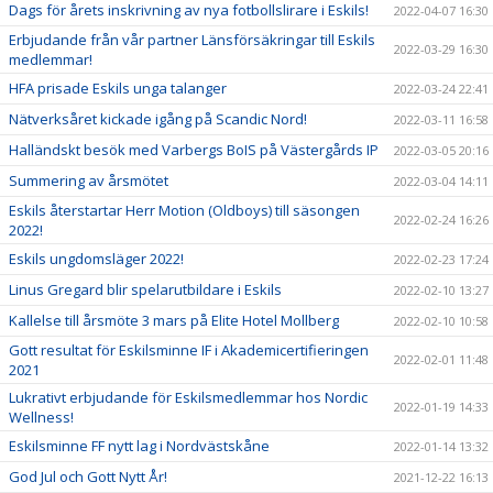
Dags för årets inskrivning av nya fotbollslirare i Eskils!
2022-04-07 16:30
Erbjudande från vår partner Länsförsäkringar till Eskils
2022-03-29 16:30
medlemmar!
HFA prisade Eskils unga talanger
2022-03-24 22:41
Nätverksåret kickade igång på Scandic Nord!
2022-03-11 16:58
Halländskt besök med Varbergs BoIS på Västergårds IP
2022-03-05 20:16
Summering av årsmötet
2022-03-04 14:11
Eskils återstartar Herr Motion (Oldboys) till säsongen
2022-02-24 16:26
2022!
Eskils ungdomsläger 2022!
2022-02-23 17:24
Linus Gregard blir spelarutbildare i Eskils
2022-02-10 13:27
Kallelse till årsmöte 3 mars på Elite Hotel Mollberg
2022-02-10 10:58
Gott resultat för Eskilsminne IF i Akademicertifieringen
2022-02-01 11:48
2021
Lukrativt erbjudande för Eskilsmedlemmar hos Nordic
2022-01-19 14:33
Wellness!
Eskilsminne FF nytt lag i Nordvästskåne
2022-01-14 13:32
God Jul och Gott Nytt År!
2021-12-22 16:13