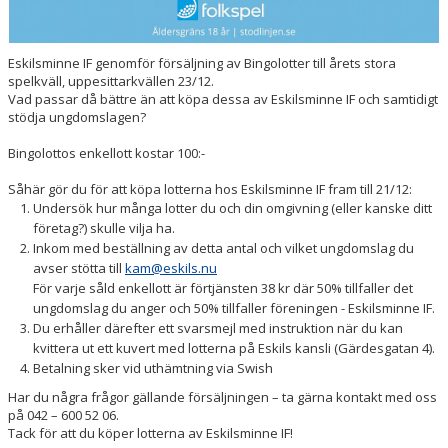
Eskilsminne IF genomför försäljning av Bingolotter till årets stora
spelkväll, uppesittarkvällen 23/12.
Vad passar då bättre än att köpa dessa av Eskilsminne IF och samtidigt
stödja ungdomslagen?
Bingolottos enkellott kostar 100:-
Såhär gör du för att köpa lotterna hos Eskilsminne IF fram till 21/12:
Undersök hur många lotter du och din omgivning (eller kanske ditt
företag?) skulle vilja ha.
Inkom med beställning av detta antal och vilket ungdomslag du
avser stötta till
kam@eskils.nu
För varje såld enkellott är förtjänsten 38 kr där 50% tillfaller det
ungdomslag du anger och 50% tillfaller föreningen - Eskilsminne IF.
Du erhåller därefter ett svarsmejl med instruktion när du kan
kvittera ut ett kuvert med lotterna på Eskils kansli (Gärdesgatan 4).
Betalning sker vid uthämtning via Swish
Har du några frågor gällande försäljningen – ta gärna kontakt med oss
på 042 – 600 52 06.
Tack för att du köper lotterna av Eskilsminne IF!