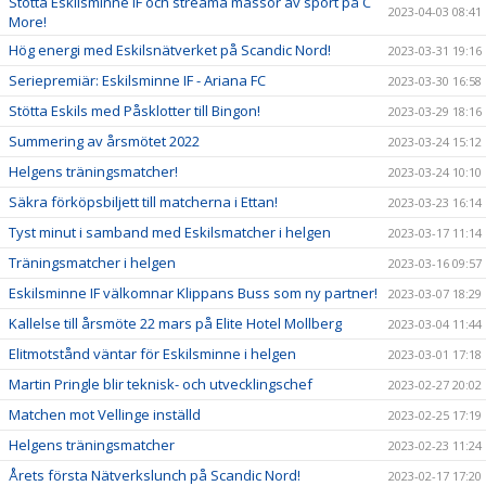
Stötta Eskilsminne IF och streama massor av sport på C
2023-04-03 08:41
More!
Hög energi med Eskilsnätverket på Scandic Nord!
2023-03-31 19:16
Seriepremiär: Eskilsminne IF - Ariana FC
2023-03-30 16:58
Stötta Eskils med Påsklotter till Bingon!
2023-03-29 18:16
Summering av årsmötet 2022
2023-03-24 15:12
Helgens träningsmatcher!
2023-03-24 10:10
Säkra förköpsbiljett till matcherna i Ettan!
2023-03-23 16:14
Tyst minut i samband med Eskilsmatcher i helgen
2023-03-17 11:14
Träningsmatcher i helgen
2023-03-16 09:57
Eskilsminne IF välkomnar Klippans Buss som ny partner!
2023-03-07 18:29
Kallelse till årsmöte 22 mars på Elite Hotel Mollberg
2023-03-04 11:44
Elitmotstånd väntar för Eskilsminne i helgen
2023-03-01 17:18
Martin Pringle blir teknisk- och utvecklingschef
2023-02-27 20:02
Matchen mot Vellinge inställd
2023-02-25 17:19
Helgens träningsmatcher
2023-02-23 11:24
Årets första Nätverkslunch på Scandic Nord!
2023-02-17 17:20