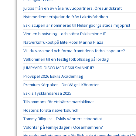
Jultips från en av våra huvudpartners, Öresundskraft
Nytt medlemserbjudande från Lakritsfabriken
Eskilscupen är nominerad till Helsingborgs stads miljöpris!
Vinn en biovisning – och stötta Eskilsminne IF!
Nätverksfrukost på Elite Hotel Marina Plaza
Vill du vara med och forma framtidens fotbollsspelare?
Välkommen till en festlig fotbollsdag på lördag!
JUMPYARD-DISCO MED ESKILSMINNE IF!
Provspel 2026 Eskils Akademilag
Premium Körpaket – Din Väg till Körkortet!
Eskils Tysklandsresa 2025
Tillsammans för ett bättre matchklimat
Höstens första nätverkslunch
Tommy Billquist – Eskils vänners stipendiat
Volontär på Familjedagen i Oceanhamnen?
Ny verksamhetsansvarig för flick- och damverksamheten i Esk