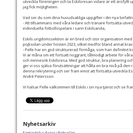
utveckla föreningen och ta Eskilsresan vidare är ett ärofyllt u
jag fick möjligheten.
Vad ser du som dina huvudsakliga uppgifter i din nya befatt
- Att tillsammans med våra ledare och tränare fortsätta utveckl
individuella fotbollsspelare i sann Eskilsanda,
Eskils ungdomssektion är en bred och stor organisation med he
pojksidan under hösten 2023, vilket medför bland annat krav 
- Pelle har en god strukturerad förmåga, som han definitivt ko
Vi är måna om ett fortsatt noggrant, tålmodigt arbete för våra y
och minnesrik Eskilsresa. Med god struktur, bra planering och
ger vi oss själva förutsättningar att hålla en bra nivå på den
denna rekrytering och ser fram emot att fortsätta utveckla Es
André Petersson.
Vi hälsar Pelle välkommen till Eskils i sin nya tjänst och se fr
Nyhetsarkiv
Fantastiska dagar i Bohuslän