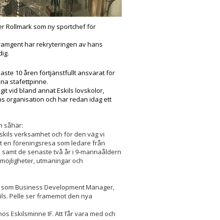
er Rollmark som ny sportchef för
ramgent har rekryteringen av hans
dig.
aste 10 åren förtjänstfullt ansvarat för
na stafettpinne.
git vid bland annat Eskils lovskolor,
ns organisation och har redan idag ett
n såhär:
Eskils verksamhet och för den väg vi
rt en föreningsresa som ledare från
n samt de senaste två år i 9-mannaåldern
 möjligheter, utmaningar och
en som Business Development Manager,
ls. Pelle ser framemot den nya
os Eskilsminne IF. Att får vara med och