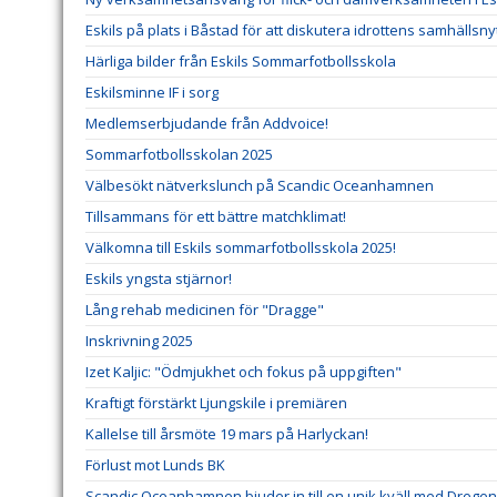
Eskils på plats i Båstad för att diskutera idrottens samhällsny
Härliga bilder från Eskils Sommarfotbollsskola
Eskilsminne IF i sorg
Medlemserbjudande från Addvoice!
Sommarfotbollsskolan 2025
Välbesökt nätverkslunch på Scandic Oceanhamnen
Tillsammans för ett bättre matchklimat!
Välkomna till Eskils sommarfotbollsskola 2025!
Eskils yngsta stjärnor!
Lång rehab medicinen för "Dragge"
Inskrivning 2025
Izet Kaljic: "Ödmjukhet och fokus på uppgiften"
Kraftigt förstärkt Ljungskile i premiären
Kallelse till årsmöte 19 mars på Harlyckan!
Förlust mot Lunds BK
Scandic Oceanhamnen bjuder in till en unik kväll med Dregen