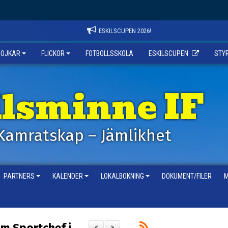
ESKILSCUPEN 2026!
POJKAR
FLICKOR
FOTBOLLSSKOLA
ESKILSCUPEN
STY
ilsminne IF
Kamratskap – Jämlikhet
PARTNERS
KALENDER
LOKALBOKNING
DOKUMENT/FILER
M
<
>