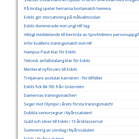
På lördag spelar herrarna bortamatch hemma
Eskils gör storsatsning på målvaktssidan
Eskils dominerade mot ungt HIF-lag
Viktigt meddelande till berörda av SportAdmins personuppgif
Inför kvällens träningsmatch mot HIF
Hampus Pauli klar för Eskils
Teknisk anfallstalang klar för Eskils
Meriterat nyförvärv till Eskils
Trotjänare avslutar karriären - för tillfället
Eskils fick 84 765 från Gräsroten
Damernas träningsmatcher!
Seger mot Olympic i årets första träningsmatch!
Dubbla seniorsegrar i Nyårssaluten!
Guld och silver till Eskils i 13-årsklasserna!
Summering av söndag i Nyårssaluten
Eskils i Nyårssaluten!