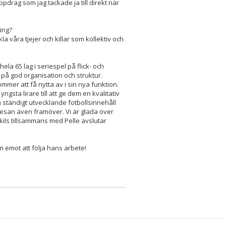
ppdrag som jag tackade ja till direkt när
ning?
a våra tjejer och killar som kollektiv och
la 65 lag i seriespel på flick- och
på god organisation och struktur.
mmer att få nytta av i sin nya funktion.
ngsta lirare till att ge dem en kvalitativ
 ständigt utvecklande fotbollsinnehåll
 resan även framöver. Vi är glada över
kils tillsammans med Pelle avslutar
am emot att följa hans arbete!