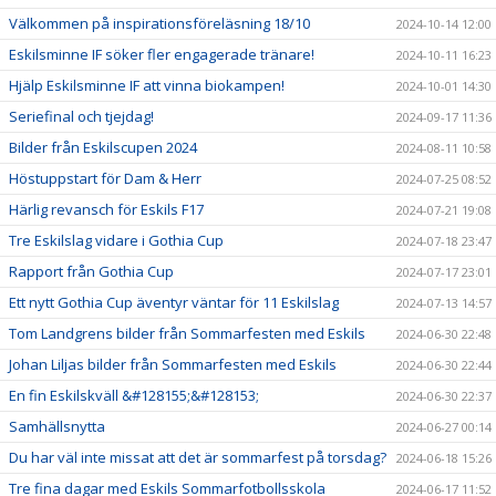
Välkommen på inspirationsföreläsning 18/10
2024-10-14 12:00
Eskilsminne IF söker fler engagerade tränare!
2024-10-11 16:23
Hjälp Eskilsminne IF att vinna biokampen!
2024-10-01 14:30
Seriefinal och tjejdag!
2024-09-17 11:36
Bilder från Eskilscupen 2024
2024-08-11 10:58
Höstuppstart för Dam & Herr
2024-07-25 08:52
Härlig revansch för Eskils F17
2024-07-21 19:08
Tre Eskilslag vidare i Gothia Cup
2024-07-18 23:47
Rapport från Gothia Cup
2024-07-17 23:01
Ett nytt Gothia Cup äventyr väntar för 11 Eskilslag
2024-07-13 14:57
Tom Landgrens bilder från Sommarfesten med Eskils
2024-06-30 22:48
Johan Liljas bilder från Sommarfesten med Eskils
2024-06-30 22:44
En fin Eskilskväll &#128155;&#128153;
2024-06-30 22:37
Samhällsnytta
2024-06-27 00:14
Du har väl inte missat att det är sommarfest på torsdag?
2024-06-18 15:26
Tre fina dagar med Eskils Sommarfotbollsskola
2024-06-17 11:52