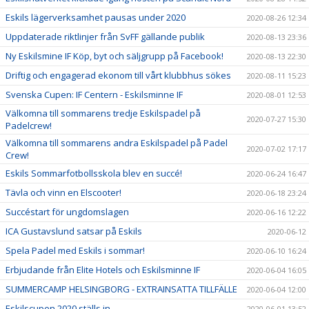
Eskils lägerverksamhet pausas under 2020
2020-08-26 12:34
Uppdaterade riktlinjer från SvFF gällande publik
2020-08-13 23:36
Ny Eskilsmine IF Köp, byt och säljgrupp på Facebook!
2020-08-13 22:30
Driftig och engagerad ekonom till vårt klubbhus sökes
2020-08-11 15:23
Svenska Cupen: IF Centern - Eskilsminne IF
2020-08-01 12:53
Välkomna till sommarens tredje Eskilspadel på
2020-07-27 15:30
Padelcrew!
Välkomna till sommarens andra Eskilspadel på Padel
2020-07-02 17:17
Crew!
Eskils Sommarfotbollsskola blev en succé!
2020-06-24 16:47
Tävla och vinn en Elscooter!
2020-06-18 23:24
Succéstart för ungdomslagen
2020-06-16 12:22
ICA Gustavslund satsar på Eskils
2020-06-12
Spela Padel med Eskils i sommar!
2020-06-10 16:24
Erbjudande från Elite Hotels och Eskilsminne IF
2020-06-04 16:05
SUMMERCAMP HELSINGBORG - EXTRAINSATTA TILLFÄLLE
2020-06-04 12:00
Eskilscupen 2020 ställs in
2020-06-01 13:52