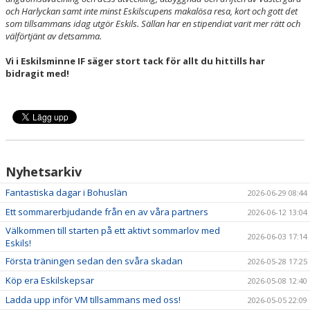
och Harlyckan samt inte minst Eskilscupens makalösa resa, kort och gott det
som tillsammans idag utgör Eskils. Sällan har en stipendiat varit mer rätt och
välförtjänt av detsamma.
Vi i Eskilsminne IF säger stort tack för allt du hittills har
bidragit med!
Nyhetsarkiv
Fantastiska dagar i Bohuslän
2026-06-29 08:44
Ett sommarerbjudande från en av våra partners
2026-06-12 13:04
Välkommen till starten på ett aktivt sommarlov med
2026-06-03 17:14
Eskils!
Första träningen sedan den svåra skadan
2026-05-28 17:25
Köp era Eskilskepsar
2026-05-08 12:40
Ladda upp inför VM tillsammans med oss!
2026-05-05 22:09