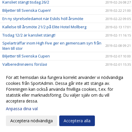
Kansliet stängt tisdag 26/2
2019-02-26 08:27
Biljetter till Svenska Cupen!
2019-02-22 21:00
En ny styrelseledamot när Eskils höll årsmöte
2019-02-22 09:05
Kallelse till årsmöte 21/2 på Elite Hotel Mollberg
2019-02-13 17:01
Tisdag 12/2 är kansliet stängt!
2019-02-11 16:15
Spelarträffar inom High Five ger en gemensam syn från
2019-02-08 09:21
liten till stor
Biljetter till Svenska Cupen
2019-02-07 10:00
Valberedningens förslag
2019-02-01 15:35
Biljettsläpp Svenska Cupen!
2019-01-23 21:09
För att hemsidan ska fungera korrekt använder vi nödvändiga
Biljettinformation inför Svenska Cupen!
2019-01-23 20:51
cookies från SportAdmin. Dessa går inte att stänga av.
Kalle Olsson, ny klubbchef i Eskils
Föreningen kan också använda frivilliga cookies, t.ex. för
2019-01-22 15:45
statistik eller marknadsföring. Du väljer själv om du vill
Seniorlagens träningsläger spikade
2019-01-22 13:27
acceptera dessa.
Eskils ungdomsläger 2019!
2019-01-21 12:30
Anpassa dina val
Startskottet för High Five
2019-01-20 19:53
Acceptera nödvändiga
Acceptera alla
Eskils lånar målvakt från MFF
2019-01-14 19:38
Ett liv i Eskilsminne IF:s tjänst
2019-01-14 10:20