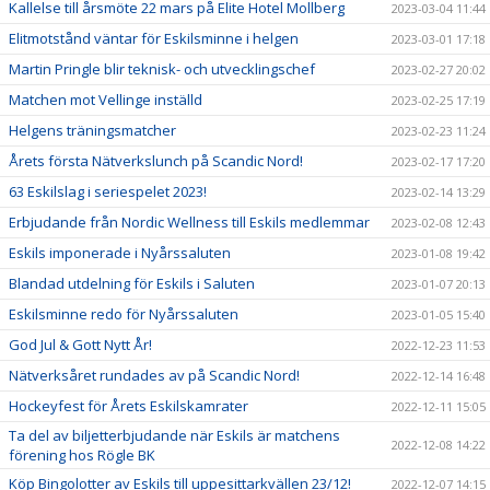
Kallelse till årsmöte 22 mars på Elite Hotel Mollberg
2023-03-04 11:44
Elitmotstånd väntar för Eskilsminne i helgen
2023-03-01 17:18
Martin Pringle blir teknisk- och utvecklingschef
2023-02-27 20:02
Matchen mot Vellinge inställd
2023-02-25 17:19
Helgens träningsmatcher
2023-02-23 11:24
Årets första Nätverkslunch på Scandic Nord!
2023-02-17 17:20
63 Eskilslag i seriespelet 2023!
2023-02-14 13:29
Erbjudande från Nordic Wellness till Eskils medlemmar
2023-02-08 12:43
Eskils imponerade i Nyårssaluten
2023-01-08 19:42
Blandad utdelning för Eskils i Saluten
2023-01-07 20:13
Eskilsminne redo för Nyårssaluten
2023-01-05 15:40
God Jul & Gott Nytt År!
2022-12-23 11:53
Nätverksåret rundades av på Scandic Nord!
2022-12-14 16:48
Hockeyfest för Årets Eskilskamrater
2022-12-11 15:05
Ta del av biljetterbjudande när Eskils är matchens
2022-12-08 14:22
förening hos Rögle BK
Köp Bingolotter av Eskils till uppesittarkvällen 23/12!
2022-12-07 14:15