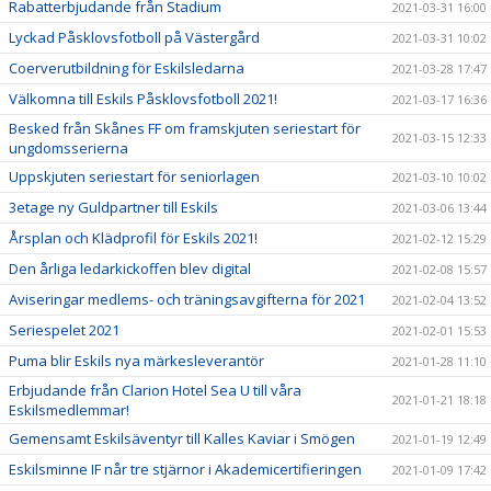
Rabatterbjudande från Stadium
2021-03-31 16:00
Lyckad Påsklovsfotboll på Västergård
2021-03-31 10:02
Coerverutbildning för Eskilsledarna
2021-03-28 17:47
Välkomna till Eskils Påsklovsfotboll 2021!
2021-03-17 16:36
Besked från Skånes FF om framskjuten seriestart för
2021-03-15 12:33
ungdomsserierna
Uppskjuten seriestart för seniorlagen
2021-03-10 10:02
3etage ny Guldpartner till Eskils
2021-03-06 13:44
Årsplan och Klädprofil för Eskils 2021!
2021-02-12 15:29
Den årliga ledarkickoffen blev digital
2021-02-08 15:57
Aviseringar medlems- och träningsavgifterna för 2021
2021-02-04 13:52
Seriespelet 2021
2021-02-01 15:53
Puma blir Eskils nya märkesleverantör
2021-01-28 11:10
Erbjudande från Clarion Hotel Sea U till våra
2021-01-21 18:18
Eskilsmedlemmar!
Gemensamt Eskilsäventyr till Kalles Kaviar i Smögen
2021-01-19 12:49
Eskilsminne IF når tre stjärnor i Akademicertifieringen
2021-01-09 17:42