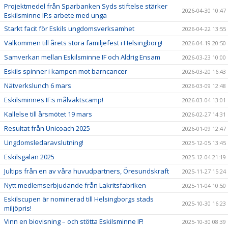
Projektmedel från Sparbanken Syds stiftelse stärker
2026-04-30 10:47
Eskilsminne IF:s arbete med unga
Starkt facit för Eskils ungdomsverksamhet
2026-04-22 13:55
Välkommen till årets stora familjefest i Helsingborg!
2026-04-19 20:50
Samverkan mellan Eskilsminne IF och Aldrig Ensam
2026-03-23 10:00
Eskils spinner i kampen mot barncancer
2026-03-20 16:43
Nätverkslunch 6 mars
2026-03-09 12:48
Eskilsminnes IF:s målvaktscamp!
2026-03-04 13:01
Kallelse till årsmötet 19 mars
2026-02-27 14:31
Resultat från Unicoach 2025
2026-01-09 12:47
Ungdomsledaravslutning!
2025-12-05 13:45
Eskilsgalan 2025
2025-12-04 21:19
Jultips från en av våra huvudpartners, Öresundskraft
2025-11-27 15:24
Nytt medlemserbjudande från Lakritsfabriken
2025-11-04 10:50
Eskilscupen är nominerad till Helsingborgs stads
2025-10-30 16:23
miljöpris!
Vinn en biovisning – och stötta Eskilsminne IF!
2025-10-30 08:39