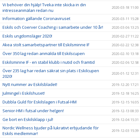
Vi behöver din hjälp! Tveka inte skicka in din
2020-03-18 11:00
intresseanmälan redan nu
Information gällande Coronaviruset
2020-03-11 15:28
Eskils och Coerver Coaching i samarbete under 10 år!
2020-03-06 13:25
Eskils ungdomsläger 2020!
2020-02-27 11:22
Akea stolt samarbetspartner till Eskilsminne IF
2020-02-22 12:38
Över 350 lag redan anmälda till Eskilscupen
2020-02-10 13:18
Eskilsminne IF - en stabil klubb i nutid och framtid
2020-02-06 12:58
Över 235 lag har redan säkrat sin plats i Eskilcupen
2020-01-12 12:31
2020!
Nytt nummer av Eskilsbladet!
2019-12-20 17:21
Julmingel i Eskilshuset!
2019-12-18 16:25
Dubbla Guld för Eskilslagen i Futsal-HM
2019-12-15 16:05
Senior-HM i futsal under helgen!
2019-12-13 08:33
Ge bort en Eskilsklapp i jul!
2019-12-04 15:31
Nordic Wellness bjuder på lukrativt erbjudande för
2019-12-03 15:39
Eskils medlemmar!