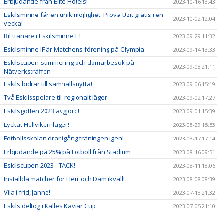
Erbjudande från Elite Hotels!
2023-10-16 13:43
Eskilsminne får en unik möjlighet: Prova Uzit gratis i en
2023-10-02 12:04
vecka!
Bil tränare i Eskilsminne IF!
2023-09-29 11:32
Eskilsminne IF är Matchens förening på Olympia
2023-09-14 13:33
Eskilscupen-summering och domarbesök på
2023-09-08 21:11
Nätverksträffen
Eskils bidrar till samhällsnytta!
2023-09-06 15:19
Två Eskilsspelare till regionalt läger
2023-09-02 17:27
Eskilsgolfen 2023 avgjord!
2023-09-01 15:39
Lyckat Höllviken-läger!
2023-08-29 15:53
Fotbollsskolan drar igång träningen igen!
2023-08-17 17:14
Erbjudande på 25% på Fotboll från Stadium
2023-08-16 09:51
Eskilscupen 2023 - TACK!
2023-08-11 18:06
Inställda matcher för Herr och Dam ikväll!
2023-08-08 08:39
Vila i frid, Janne!
2023-07-13 21:32
Eskils deltog i Kalles Kaviar Cup
2023-07-05 21:10