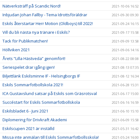
Nätverksträff på Scandic Nord!
2021-10-06 16:52
Inbjudan Johan Fallby - Tema Idrottsföräldrar
2021-09-30 09:30
Eskils återstartar Herr Motion (Oldboys) till 2022!
2021-09-24 16:15
Vill du bli nästa nya tränare i Eskils?
2021-09-17 15:58
Tack för Publikmatchen!
2021-09-09 13:58
Höllviken 2021
2021-09-06 14:16
Årets ”Lilla Hästveda” genomfört!
2021-08-22 08:08
Seriespelet drar igång igen!
2021-08-13 07:35
Biljettlänk Eskilsminne IF - Helsingborgs IF
2021-08-12 16:34
Eskils Sommarfotbollskola 2021!
2021-06-28 15:31
ICA Gustavslund satsar på Eskils som Gräsrotsval
2021-06-17 15:00
Succéstart för Eskils Sommarfotbollskola
2021-06-16 16:59
Eskilsbladet 6 - Juni 2021
2021-06-10 15:10
Diplomering för Drivkraft Akademi
2021-06-09 15:58
Eskilscupen 2021 är inställd
2021-05-31 16:42
Missa inte anmälan till Eskils Sommarfotbollsskola!
2021-05-24 16:00