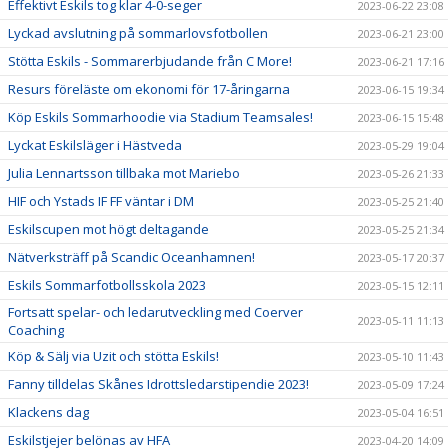
Effektivt Eskils tog klar 4-0-seger
2023-06-22 23:08
Lyckad avslutning på sommarlovsfotbollen
2023-06-21 23:00
Stötta Eskils - Sommarerbjudande från C More!
2023-06-21 17:16
Resurs föreläste om ekonomi för 17-åringarna
2023-06-15 19:34
Köp Eskils Sommarhoodie via Stadium Teamsales!
2023-06-15 15:48
Lyckat Eskilsläger i Hästveda
2023-05-29 19:04
Julia Lennartsson tillbaka mot Mariebo
2023-05-26 21:33
HIF och Ystads IF FF väntar i DM
2023-05-25 21:40
Eskilscupen mot högt deltagande
2023-05-25 21:34
Nätverksträff på Scandic Oceanhamnen!
2023-05-17 20:37
Eskils Sommarfotbollsskola 2023
2023-05-15 12:11
Fortsatt spelar- och ledarutveckling med Coerver
2023-05-11 11:13
Coaching
Köp & Sälj via Uzit och stötta Eskils!
2023-05-10 11:43
Fanny tilldelas Skånes Idrottsledarstipendie 2023!
2023-05-09 17:24
Klackens dag
2023-05-04 16:51
Eskilstjejer belönas av HFA
2023-04-20 14:09