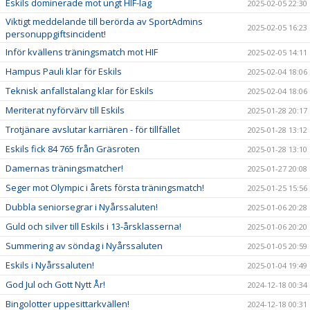
Eskils dominerade mot ungt HIF-lag
2025-02-05 22:30
Viktigt meddelande till berörda av SportAdmins
2025-02-05 16:23
personuppgiftsincident!
Inför kvällens träningsmatch mot HIF
2025-02-05 14:11
Hampus Pauli klar för Eskils
2025-02-04 18:06
Teknisk anfallstalang klar för Eskils
2025-02-04 18:06
Meriterat nyförvärv till Eskils
2025-01-28 20:17
Trotjänare avslutar karriären - för tillfället
2025-01-28 13:12
Eskils fick 84 765 från Gräsroten
2025-01-28 13:10
Damernas träningsmatcher!
2025-01-27 20:08
Seger mot Olympic i årets första träningsmatch!
2025-01-25 15:56
Dubbla seniorsegrar i Nyårssaluten!
2025-01-06 20:28
Guld och silver till Eskils i 13-årsklasserna!
2025-01-06 20:20
Summering av söndag i Nyårssaluten
2025-01-05 20:59
Eskils i Nyårssaluten!
2025-01-04 19:49
God Jul och Gott Nytt År!
2024-12-18 00:34
Bingolotter uppesittarkvällen!
2024-12-18 00:31