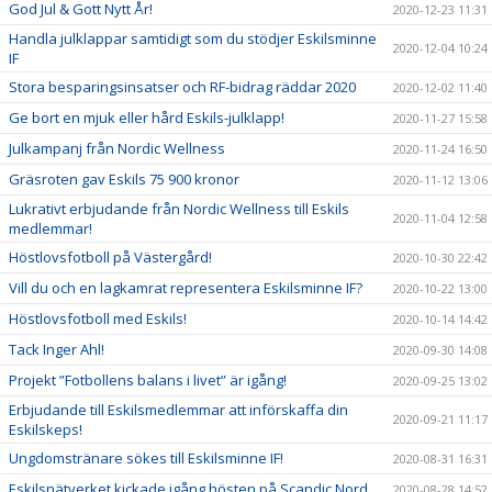
God Jul & Gott Nytt År!
2020-12-23 11:31
Handla julklappar samtidigt som du stödjer Eskilsminne
2020-12-04 10:24
IF
Stora besparingsinsatser och RF-bidrag räddar 2020
2020-12-02 11:40
Ge bort en mjuk eller hård Eskils-julklapp!
2020-11-27 15:58
Julkampanj från Nordic Wellness
2020-11-24 16:50
Gräsroten gav Eskils 75 900 kronor
2020-11-12 13:06
Lukrativt erbjudande från Nordic Wellness till Eskils
2020-11-04 12:58
medlemmar!
Höstlovsfotboll på Västergård!
2020-10-30 22:42
Vill du och en lagkamrat representera Eskilsminne IF?
2020-10-22 13:00
Höstlovsfotboll med Eskils!
2020-10-14 14:42
Tack Inger Ahl!
2020-09-30 14:08
Projekt ”Fotbollens balans i livet” är igång!
2020-09-25 13:02
Erbjudande till Eskilsmedlemmar att införskaffa din
2020-09-21 11:17
Eskilskeps!
Ungdomstränare sökes till Eskilsminne IF!
2020-08-31 16:31
Eskilsnätverket kickade igång hösten på Scandic Nord
2020-08-28 14:52