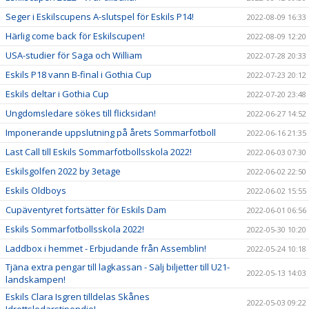
Seger i Eskilscupens A-slutspel för Eskils P14!
2022-08-09 16:33
Härlig come back för Eskilscupen!
2022-08-09 12:20
USA-studier för Saga och William
2022-07-28 20:33
Eskils P18 vann B-final i Gothia Cup
2022-07-23 20:12
Eskils deltar i Gothia Cup
2022-07-20 23:48
Ungdomsledare sökes till flicksidan!
2022-06-27 14:52
Imponerande uppslutning på årets Sommarfotboll
2022-06-16 21:35
Last Call till Eskils Sommarfotbollsskola 2022!
2022-06-03 07:30
Eskilsgolfen 2022 by 3etage
2022-06-02 22:50
Eskils Oldboys
2022-06-02 15:55
Cupäventyret fortsätter för Eskils Dam
2022-06-01 06:56
Eskils Sommarfotbollsskola 2022!
2022-05-30 10:20
Laddbox i hemmet - Erbjudande från Assemblin!
2022-05-24 10:18
Tjäna extra pengar till lagkassan - Sälj biljetter till U21-
2022-05-13 14:03
landskampen!
Eskils Clara Isgren tilldelas Skånes
2022-05-03 09:22
Idrottsledarstipendie!