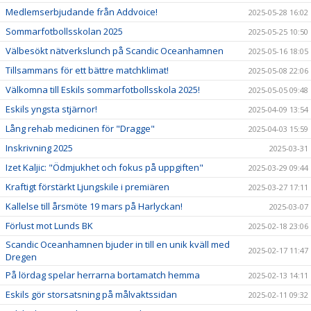
Medlemserbjudande från Addvoice!
2025-05-28 16:02
Sommarfotbollsskolan 2025
2025-05-25 10:50
Välbesökt nätverkslunch på Scandic Oceanhamnen
2025-05-16 18:05
Tillsammans för ett bättre matchklimat!
2025-05-08 22:06
Välkomna till Eskils sommarfotbollsskola 2025!
2025-05-05 09:48
Eskils yngsta stjärnor!
2025-04-09 13:54
Lång rehab medicinen för "Dragge"
2025-04-03 15:59
Inskrivning 2025
2025-03-31
Izet Kaljic: "Ödmjukhet och fokus på uppgiften"
2025-03-29 09:44
Kraftigt förstärkt Ljungskile i premiären
2025-03-27 17:11
Kallelse till årsmöte 19 mars på Harlyckan!
2025-03-07
Förlust mot Lunds BK
2025-02-18 23:06
Scandic Oceanhamnen bjuder in till en unik kväll med
2025-02-17 11:47
Dregen
På lördag spelar herrarna bortamatch hemma
2025-02-13 14:11
Eskils gör storsatsning på målvaktssidan
2025-02-11 09:32