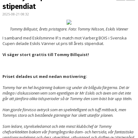
PARTNERS
stipendiat
2025-08-21 08:32
KALENDER
Tommy Billquist, årets pristagare. Foto: Tommy Nilsson, Eskils Vänner
LOKALBOKNING
I samband med Eskilsminne IF:s match mot Varberg BOIS i Svenska
Cupen delade Eskils Vänner ut pris till årets stipendiat.
DOKUMENT/FILER
Vi säger stort grattis till Tommy Billquist!
MEDLEMSKAP
ESKILS LOVFOTBOLL
Priset delades ut med nedan motivering:
BILJETTER
Tommy har en hel livsgärning bakom sig under de blågula färgerna. Det är
många i diskussionen vem som egentligen är Mr Eskils och även om det inte
går att jämföra olika tidsperioder så är Tommy den som bäst bär upp titeln.
MEDLEMSFÖRMÅNER
Han gjorde förvisso avtryck som en spelintelligent och tuff mittback, men
Tommys stora och bestående gärningar har skett utanför planen.
Som ledare, styrelseledamot och inte minst klubbchef är Tommy
chefsarkitekten bakom vår framgångsrika dam- och herrsida, vår fantastiska
ungdomsavdelning och dess utveckling, utbyggnad och driften av Västergård