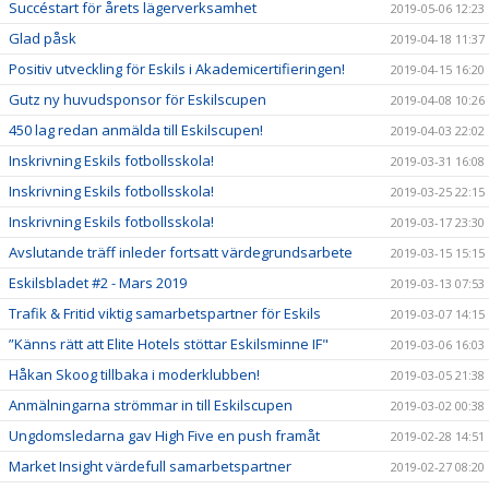
Succéstart för årets lägerverksamhet
2019-05-06 12:23
Glad påsk
2019-04-18 11:37
Positiv utveckling för Eskils i Akademicertifieringen!
2019-04-15 16:20
Gutz ny huvudsponsor för Eskilscupen
2019-04-08 10:26
450 lag redan anmälda till Eskilscupen!
2019-04-03 22:02
Inskrivning Eskils fotbollsskola!
2019-03-31 16:08
Inskrivning Eskils fotbollsskola!
2019-03-25 22:15
Inskrivning Eskils fotbollsskola!
2019-03-17 23:30
Avslutande träff inleder fortsatt värdegrundsarbete
2019-03-15 15:15
Eskilsbladet #2 - Mars 2019
2019-03-13 07:53
Trafik & Fritid viktig samarbetspartner för Eskils
2019-03-07 14:15
”Känns rätt att Elite Hotels stöttar Eskilsminne IF"
2019-03-06 16:03
Håkan Skoog tillbaka i moderklubben!
2019-03-05 21:38
Anmälningarna strömmar in till Eskilscupen
2019-03-02 00:38
Ungdomsledarna gav High Five en push framåt
2019-02-28 14:51
Market Insight värdefull samarbetspartner
2019-02-27 08:20