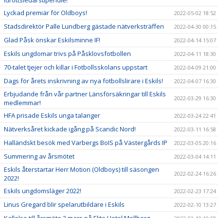
Lyckad premiär för Oldboys!
2022-05-02 18:52
Stadsdirektör Palle Lundberg gästade nätverksträffen
2022-04-30 00:15
Glad Påsk önskar Eskilsminne IF!
2022-04-14 15:07
Eskils ungdomar trivs på Påsklovsfotbollen
2022-04-11 18:30
70-talet tjejer och killar i Fotbollsskolans uppstart
2022-04-09 21:00
Dags för årets inskrivning av nya fotbollslirare i Eskils!
2022-04-07 16:30
Erbjudande från vår partner Länsförsäkringar till Eskils
2022-03-29 16:30
medlemmar!
HFA prisade Eskils unga talanger
2022-03-24 22:41
Nätverksåret kickade igång på Scandic Nord!
2022-03-11 16:58
Halländskt besök med Varbergs BoIS på Västergårds IP
2022-03-05 20:16
Summering av årsmötet
2022-03-04 14:11
Eskils återstartar Herr Motion (Oldboys) till säsongen
2022-02-24 16:26
2022!
Eskils ungdomsläger 2022!
2022-02-23 17:24
Linus Gregard blir spelarutbildare i Eskils
2022-02-10 13:27
Kallelse till årsmöte 3 mars på Elite Hotel Mollberg