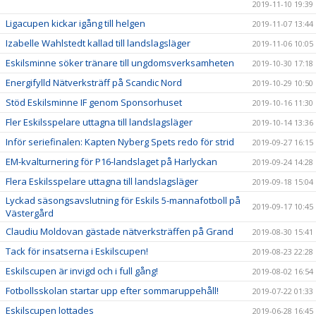
2019-11-10 19:39
Ligacupen kickar igång till helgen
2019-11-07 13:44
Izabelle Wahlstedt kallad till landslagsläger
2019-11-06 10:05
Eskilsminne söker tränare till ungdomsverksamheten
2019-10-30 17:18
Energifylld Nätverksträff på Scandic Nord
2019-10-29 10:50
Stöd Eskilsminne IF genom Sponsorhuset
2019-10-16 11:30
Fler Eskilsspelare uttagna till landslagsläger
2019-10-14 13:36
Inför seriefinalen: Kapten Nyberg Spets redo för strid
2019-09-27 16:15
EM-kvalturnering för P16-landslaget på Harlyckan
2019-09-24 14:28
Flera Eskilsspelare uttagna till landslagsläger
2019-09-18 15:04
Lyckad säsongsavslutning för Eskils 5-mannafotboll på
2019-09-17 10:45
Västergård
Claudiu Moldovan gästade nätverksträffen på Grand
2019-08-30 15:41
Tack för insatserna i Eskilscupen!
2019-08-23 22:28
Eskilscupen är invigd och i full gång!
2019-08-02 16:54
Fotbollsskolan startar upp efter sommaruppehåll!
2019-07-22 01:33
Eskilscupen lottades
2019-06-28 16:45