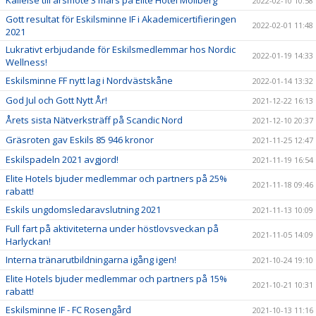
2022-02-10 10:58
Gott resultat för Eskilsminne IF i Akademicertifieringen
2022-02-01 11:48
2021
Lukrativt erbjudande för Eskilsmedlemmar hos Nordic
2022-01-19 14:33
Wellness!
Eskilsminne FF nytt lag i Nordvästskåne
2022-01-14 13:32
God Jul och Gott Nytt År!
2021-12-22 16:13
Årets sista Nätverksträff på Scandic Nord
2021-12-10 20:37
Gräsroten gav Eskils 85 946 kronor
2021-11-25 12:47
Eskilspadeln 2021 avgjord!
2021-11-19 16:54
Elite Hotels bjuder medlemmar och partners på 25%
2021-11-18 09:46
rabatt!
Eskils ungdomsledaravslutning 2021
2021-11-13 10:09
Full fart på aktiviteterna under höstlovsveckan på
2021-11-05 14:09
Harlyckan!
Interna tränarutbildningarna igång igen!
2021-10-24 19:10
Elite Hotels bjuder medlemmar och partners på 15%
2021-10-21 10:31
rabatt!
Eskilsminne IF - FC Rosengård
2021-10-13 11:16