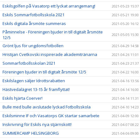
Eskilsgolfen på Vasatorp ett lyckat arrangemang!
2021-05-23 15:37
Eskils Sommarfotbollsskola 2021
2021-05-21 19:00
Eskils digitala årsmöte summeras
2021-05-20 16:12
Påminnelse - Föreningen bjuder in till digitalt årsmöte
2021-05-05 15:30
12/5
Grönt ljus för ungdomsfotbollen
2021-04-29 14:58
Hristijan Cvetkovski inspirerade akademitränarna
2021-04-26 11:01
Sommarfotbollsskolan 2021
2021-04-23 21:37
Föreningen bjuder in till digitalt årsmöte 12/5
2021-04-22 16:00
Eskilslagen säljer Idrottsrabatten
2021-04-16 13:56
Hästvedalägret 13-15 år framflyttat!
2021-04-14 16:00
Eskils hjärta Coerver!
2021-04-14 11:31
Bulle med bulle avslutade lyckad Fotbollsskola
2021-04-10 14:23
Eskilsminne IF och Vasatorps GK startar samarbete
2021-04-09 12:00
Inskrivning för Eskils nya stjärnskott!
2021-04-07 08:22
SUMMERCAMP HELSINGBORG
2021-04-06 09:00