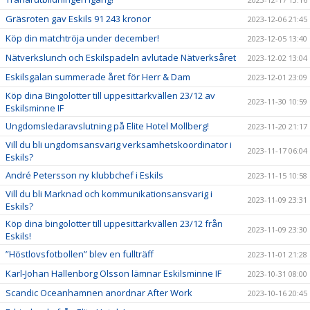
Gräsroten gav Eskils 91 243 kronor
2023-12-06 21:45
Köp din matchtröja under december!
2023-12-05 13:40
Nätverkslunch och Eskilspadeln avlutade Nätverksåret
2023-12-02 13:04
Eskilsgalan summerade året för Herr & Dam
2023-12-01 23:09
Köp dina Bingolotter till uppesittarkvällen 23/12 av
2023-11-30 10:59
Eskilsminne IF
Ungdomsledaravslutning på Elite Hotel Mollberg!
2023-11-20 21:17
Vill du bli ungdomsansvarig verksamhetskoordinator i
2023-11-17 06:04
Eskils?
André Petersson ny klubbchef i Eskils
2023-11-15 10:58
Vill du bli Marknad och kommunikationsansvarig i
2023-11-09 23:31
Eskils?
Köp dina bingolotter till uppesittarkvällen 23/12 från
2023-11-09 23:30
Eskils!
”Höstlovsfotbollen” blev en fullträff
2023-11-01 21:28
Karl-Johan Hallenborg Olsson lämnar Eskilsminne IF
2023-10-31 08:00
Scandic Oceanhamnen anordnar After Work
2023-10-16 20:45