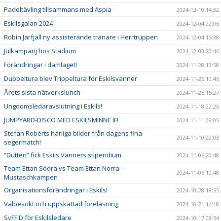
Padeltävling tillsammans med Aspia
2024-12-10 14:32
Eskilsgalan 2024
2024-12-04 22:05
Robin Jarfjäll ny assisterande tränare i Herrtruppen
2024-12-04 15:38
Julkampanj hos Stadium
2024-12-03 20:46
Förändringar i damlaget!
2024-11-28 13:58
Dubbeltura blev Trippeltura för Eskilsvänner
2024-11-26 10:45
Årets sista nätverkslunch
2024-11-25 15:27
Ungdomsledaravslutning i Eskils!
2024-11-18 22:26
JUMPYARD-DISCO MED ESKILSMINNE IF!
2024-11-11 09:05
Stefan Robèrts härliga bilder från dagens fina
2024-11-10 22:03
segermatch!
”Dutten” fick Eskils Vänners stipendium
2024-11-06 20:48
Team Ettan Södra vs Team Ettan Norra –
2024-11-06 10:48
Mustaschkampen
Organisationsförändringar i Eskils!
2024-10-28 18:55
Välbesökt och uppskattad föreläsning
2024-10-21 14:18
SvFF D för Eskilsledare
2024-10-17 08:54