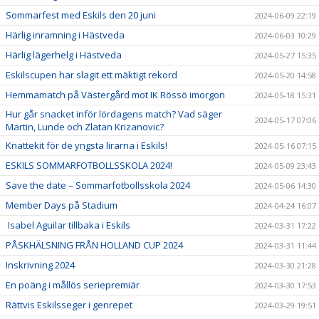
Sommarfest med Eskils den 20 juni
2024-06-09 22:19
Härlig inramning i Hästveda
2024-06-03 10:29
Härlig lägerhelg i Hästveda
2024-05-27 15:35
Eskilscupen har slagit ett mäktigt rekord
2024-05-20 14:58
Hemmamatch på Västergård mot IK Rössö imorgon
2024-05-18 15:31
Hur går snacket inför lördagens match? Vad säger
2024-05-17 07:06
Martin, Lunde och Zlatan Krizanovic?
Knattekit för de yngsta lirarna i Eskils!
2024-05-16 07:15
ESKILS SOMMARFOTBOLLSSKOLA 2024!
2024-05-09 23:43
Save the date – Sommarfotbollsskola 2024
2024-05-06 14:30
Member Days på Stadium
2024-04-24 16:07
Isabel Aguilar tillbaka i Eskils
2024-03-31 17:22
PÅSKHÄLSNING FRÅN HOLLAND CUP 2024
2024-03-31 11:44
Inskrivning 2024
2024-03-30 21:28
En poäng i mållös seriepremiär
2024-03-30 17:53
Rättvis Eskilsseger i genrepet
2024-03-29 19:51