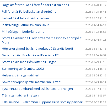
Dags att återbruka till förmån för Eskilsminne IF
2023-04-20 10:37
Full fart när Fotbollsskolan drog igång
2023-04-08 16:41
Lyckad Påskfotboll på Harlyckan
2023-04-06 11:16
Inskrivning i Fotbollsskolan 2023!
2023-04-04 14:10
P14 på läger i Nederländerna
2023-04-03 16:55
Stötta Eskilsminne IF och streama massor av sport på C
2023-04-03 08:41
More!
Hög energi med Eskilsnätverket på Scandic Nord!
2023-03-31 19:16
Seriepremiär: Eskilsminne IF - Ariana FC
2023-03-30 16:58
Stötta Eskils med Påsklotter till Bingon!
2023-03-29 18:16
Summering av årsmötet 2022
2023-03-24 15:12
Helgens träningsmatcher!
2023-03-24 10:10
Säkra förköpsbiljett till matcherna i Ettan!
2023-03-23 16:14
Tyst minut i samband med Eskilsmatcher i helgen
2023-03-17 11:14
Träningsmatcher i helgen
2023-03-16 09:57
Eskilsminne IF välkomnar Klippans Buss som ny partner!
2023-03-07 18:29