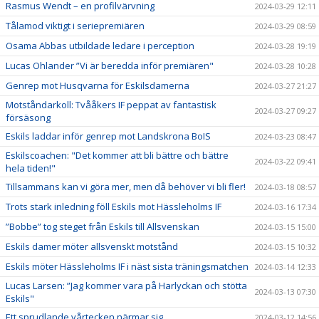
Rasmus Wendt – en profilvärvning
2024-03-29 12:11
Tålamod viktigt i seriepremiären
2024-03-29 08:59
Osama Abbas utbildade ledare i perception
2024-03-28 19:19
Lucas Ohlander ”Vi är beredda inför premiären"
2024-03-28 10:28
Genrep mot Husqvarna för Eskilsdamerna
2024-03-27 21:27
Motståndarkoll: Tvååkers IF peppat av fantastisk
2024-03-27 09:27
försäsong
Eskils laddar inför genrep mot Landskrona BoIS
2024-03-23 08:47
Eskilscoachen: "Det kommer att bli bättre och bättre
2024-03-22 09:41
hela tiden!"
Tillsammans kan vi göra mer, men då behöver vi bli fler!
2024-03-18 08:57
Trots stark inledning föll Eskils mot Hässleholms IF
2024-03-16 17:34
”Bobbe” tog steget från Eskils till Allsvenskan
2024-03-15 15:00
Eskils damer möter allsvenskt motstånd
2024-03-15 10:32
Eskils möter Hässleholms IF i näst sista träningsmatchen
2024-03-14 12:33
Lucas Larsen: ”Jag kommer vara på Harlyckan och stötta
2024-03-13 07:30
Eskils"
Ett sprudlande vårtecken närmar sig
2024-03-12 14:56