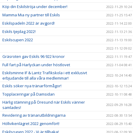
Köp din Eskilströja under december!
2022-11-29 10:24
Mamma Mia ny partner till Eskils
2022-11-25 15:47
Eskilspadeln 2022 är avgjord!
2022-11-14 22:00
Eskils tjejdag 2022!
2022-11-13 21:36
Eskilscupen 2022
2022-11-13 19:00
2022-11-12 09:02
Gräsroten gav Eskils 96 922 kronor
2022-11-11 19:47
Full fart på Harlyckan under höstlovet
2022-11-04 08:41
Eskilsminne IF & Lantz Trafikskola i ett exklusivt
2022-10-24 14:40
erbjudande till alla våra medlemmar!
Eskils söker nya tränarförmågor!
2022-10-12 15:24
Topplaceringar på Damsidan
2022-10-11 08:48
Härlig stämning på Öresund när Eskils vänner
2022-09-29 16:28
samlades!
Revidering av tränarutbildningarna
2022-08-30 13:54
Höllvikenlägret 2022 genomfört!
2022-08-29 15:40
Eskilscupen 2022 - Vi är tillbaka!
2022-08-12 09:30