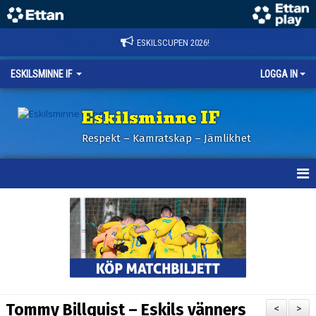
ESKILSCUPEN 2026!
ESKILSMINNE IF
LOGGA IN
Eskilsminne IF
Respekt – Kamratskap – Jämlikhet
HEM
NYHETER
BILDER ESKILSCUPEN
OM KLUBBEN
Tommy Billquist – Eskils vänners
<
>