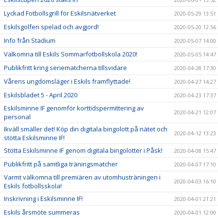
Lyckad Fotbollsgrill för Eskilsnätverket
2020-05-29 13:51
Eskilsgolfen spelad och avgjord!
2020-05-20 12:56
Info från Stadium
2020-05-07 14:00
Välkomna till Eskils Sommarfotbollskola 2020!
2020-05-05 14:47
Publikfritt kring seriematcherna tillsvidare
2020-04-28 17:30
Vårens ungdomsläger i Eskils framflyttade!
2020-04-27 14:27
Eskilsbladet 5 - April 2020
2020-04-23 17:37
Eskilsminne IF genomför korttidspermittering av
2020-04-21 12:07
personal
Ikväll smäller det! Köp din digitala bingolott på nätet och
2020-04-12 13:23
stötta Eskilsminne IF!
Stötta Eskilsminne IF genom digitala bingolotter i Påsk!
2020-04-08 15:47
Publikfritt på samtliga träningsmatcher
2020-04-07 17:10
Varmt välkomna till premiären av utomhusträningen i
2020-04-03 16:10
Eskils fotbollsskola!
Inskrivning i Eskilsminne IF!
2020-04-01 21:21
Eskils årsmöte summeras
2020-04-01 12:00