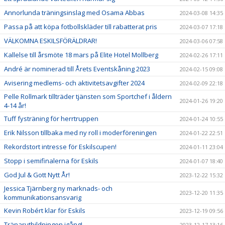
Annorlunda träningsinslag med Osama Abbas
2024-03-08 14:35
Passa på att köpa fotbollskläder till rabatterat pris
2024-03-07 17:18
VÄLKOMNA ESKILSFÖRÄLDRAR!
2024-03-06 07:58
Kallelse till årsmöte 18 mars på Elite Hotel Mollberg
2024-02-26 17:11
André är nominerad till Årets Eventskåning 2023
2024-02-15 09:08
Avisering medlems- och aktivitetsavgifter 2024
2024-02-09 22:18
Pelle Rollmark tillträder tjänsten som Sportchef i åldern
2024-01-26 19:20
4-14 år!
Tuff fysträning för herrtruppen
2024-01-24 10:55
Erik Nilsson tillbaka med ny roll i moderföreningen
2024-01-22 22:51
Rekordstort intresse för Eskilscupen!
2024-01-11 23:04
Stopp i semifinalerna för Eskils
2024-01-07 18:40
God Jul & Gott Nytt År!
2023-12-22 15:32
Jessica Tjärnberg ny marknads- och
2023-12-20 11:35
kommunikationsansvarig
Kevin Robért klar för Eskils
2023-12-19 09:56
Tränarutbildningen igång!
2023-12-17 13:16