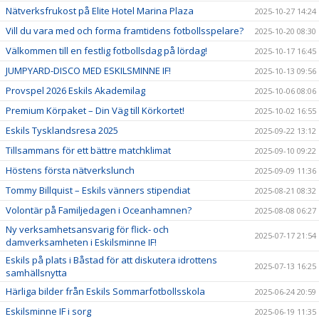
Nätverksfrukost på Elite Hotel Marina Plaza
2025-10-27 14:24
Vill du vara med och forma framtidens fotbollsspelare?
2025-10-20 08:30
Välkommen till en festlig fotbollsdag på lördag!
2025-10-17 16:45
JUMPYARD-DISCO MED ESKILSMINNE IF!
2025-10-13 09:56
Provspel 2026 Eskils Akademilag
2025-10-06 08:06
Premium Körpaket – Din Väg till Körkortet!
2025-10-02 16:55
Eskils Tysklandsresa 2025
2025-09-22 13:12
Tillsammans för ett bättre matchklimat
2025-09-10 09:22
Höstens första nätverkslunch
2025-09-09 11:36
Tommy Billquist – Eskils vänners stipendiat
2025-08-21 08:32
Volontär på Familjedagen i Oceanhamnen?
2025-08-08 06:27
Ny verksamhetsansvarig för flick- och
2025-07-17 21:54
damverksamheten i Eskilsminne IF!
Eskils på plats i Båstad för att diskutera idrottens
2025-07-13 16:25
samhällsnytta
Härliga bilder från Eskils Sommarfotbollsskola
2025-06-24 20:59
Eskilsminne IF i sorg
2025-06-19 11:35