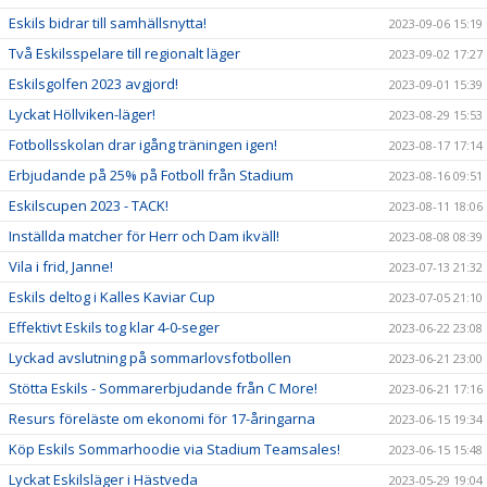
Eskils bidrar till samhällsnytta!
2023-09-06 15:19
Två Eskilsspelare till regionalt läger
2023-09-02 17:27
Eskilsgolfen 2023 avgjord!
2023-09-01 15:39
Lyckat Höllviken-läger!
2023-08-29 15:53
Fotbollsskolan drar igång träningen igen!
2023-08-17 17:14
Erbjudande på 25% på Fotboll från Stadium
2023-08-16 09:51
Eskilscupen 2023 - TACK!
2023-08-11 18:06
Inställda matcher för Herr och Dam ikväll!
2023-08-08 08:39
Vila i frid, Janne!
2023-07-13 21:32
Eskils deltog i Kalles Kaviar Cup
2023-07-05 21:10
Effektivt Eskils tog klar 4-0-seger
2023-06-22 23:08
Lyckad avslutning på sommarlovsfotbollen
2023-06-21 23:00
Stötta Eskils - Sommarerbjudande från C More!
2023-06-21 17:16
Resurs föreläste om ekonomi för 17-åringarna
2023-06-15 19:34
Köp Eskils Sommarhoodie via Stadium Teamsales!
2023-06-15 15:48
Lyckat Eskilsläger i Hästveda
2023-05-29 19:04