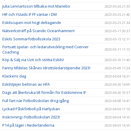
Julia Lennartsson tillbaka mot Mariebo
2023-05-26 21:33
HIF och Ystads IF FF väntar i DM
2023-05-25 21:40
Eskilscupen mot högt deltagande
2023-05-25 21:34
Nätverksträff på Scandic Oceanhamnen!
2023-05-17 20:37
Eskils Sommarfotbollsskola 2023
2023-05-15 12:11
Fortsatt spelar- och ledarutveckling med Coerver
2023-05-11 11:13
Coaching
Köp & Sälj via Uzit och stötta Eskils!
2023-05-10 11:43
Fanny tilldelas Skånes Idrottsledarstipendie 2023!
2023-05-09 17:24
Klackens dag
2023-05-04 16:51
Eskilstjejer belönas av HFA
2023-04-20 14:09
Dags att återbruka till förmån för Eskilsminne IF
2023-04-20 10:37
Full fart när Fotbollsskolan drog igång
2023-04-08 16:41
Lyckad Påskfotboll på Harlyckan
2023-04-06 11:16
Inskrivning i Fotbollsskolan 2023!
2023-04-04 14:10
P14 på läger i Nederländerna
2023-04-03 16:55