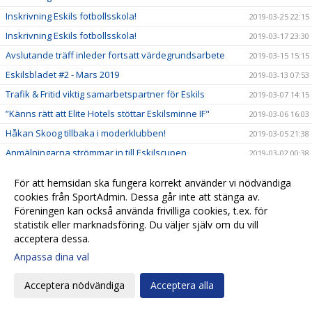
Inskrivning Eskils fotbollsskola!
2019-03-25 22:15
Inskrivning Eskils fotbollsskola!
2019-03-17 23:30
Avslutande träff inleder fortsatt värdegrundsarbete
2019-03-15 15:15
Eskilsbladet #2 - Mars 2019
2019-03-13 07:53
Trafik & Fritid viktig samarbetspartner för Eskils
2019-03-07 14:15
”Känns rätt att Elite Hotels stöttar Eskilsminne IF"
2019-03-06 16:03
Håkan Skoog tillbaka i moderklubben!
2019-03-05 21:38
Anmälningarna strömmar in till Eskilscupen
2019-03-02 00:38
Ungdomsledarna gav High Five en push framåt
2019-02-28 14:51
För att hemsidan ska fungera korrekt använder vi nödvändiga
Market Insight värdefull samarbetspartner
2019-02-27 08:20
cookies från SportAdmin. Dessa går inte att stänga av.
Föreningen kan också använda frivilliga cookies, t.ex. för
Kansliet stängt tisdag 26/2
2019-02-26 08:27
statistik eller marknadsföring. Du väljer själv om du vill
Biljetter till Svenska Cupen!
2019-02-22 21:00
acceptera dessa.
En ny styrelseledamot när Eskils höll årsmöte
2019-02-22 09:05
Anpassa dina val
Kallelse till årsmöte 21/2 på Elite Hotel Mollberg
2019-02-13 17:01
Acceptera nödvändiga
Acceptera alla
Tisdag 12/2 är kansliet stängt!
2019-02-11 16:15
Spelarträffar inom High Five ger en gemensam syn från