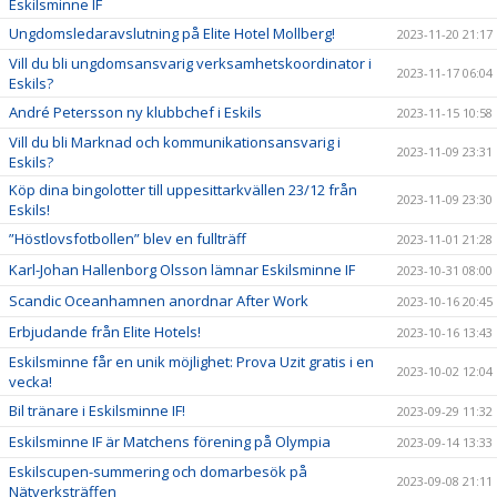
Eskilsminne IF
Ungdomsledaravslutning på Elite Hotel Mollberg!
2023-11-20 21:17
Vill du bli ungdomsansvarig verksamhetskoordinator i
2023-11-17 06:04
Eskils?
André Petersson ny klubbchef i Eskils
2023-11-15 10:58
Vill du bli Marknad och kommunikationsansvarig i
2023-11-09 23:31
Eskils?
Köp dina bingolotter till uppesittarkvällen 23/12 från
2023-11-09 23:30
Eskils!
”Höstlovsfotbollen” blev en fullträff
2023-11-01 21:28
Karl-Johan Hallenborg Olsson lämnar Eskilsminne IF
2023-10-31 08:00
Scandic Oceanhamnen anordnar After Work
2023-10-16 20:45
Erbjudande från Elite Hotels!
2023-10-16 13:43
Eskilsminne får en unik möjlighet: Prova Uzit gratis i en
2023-10-02 12:04
vecka!
Bil tränare i Eskilsminne IF!
2023-09-29 11:32
Eskilsminne IF är Matchens förening på Olympia
2023-09-14 13:33
Eskilscupen-summering och domarbesök på
2023-09-08 21:11
Nätverksträffen