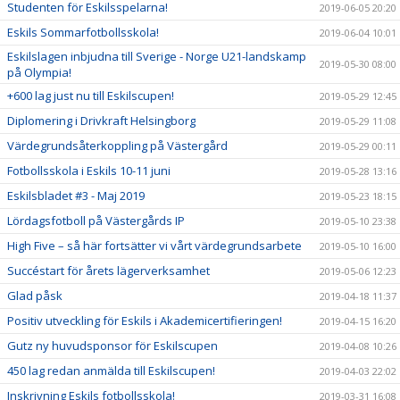
Studenten för Eskilsspelarna!
2019-06-05 20:20
Eskils Sommarfotbollsskola!
2019-06-04 10:01
Eskilslagen inbjudna till Sverige - Norge U21-landskamp
2019-05-30 08:00
på Olympia!
+600 lag just nu till Eskilscupen!
2019-05-29 12:45
Diplomering i Drivkraft Helsingborg
2019-05-29 11:08
Värdegrundsåterkoppling på Västergård
2019-05-29 00:11
Fotbollsskola i Eskils 10-11 juni
2019-05-28 13:16
Eskilsbladet #3 - Maj 2019
2019-05-23 18:15
Lördagsfotboll på Västergårds IP
2019-05-10 23:38
High Five – så här fortsätter vi vårt värdegrundsarbete
2019-05-10 16:00
Succéstart för årets lägerverksamhet
2019-05-06 12:23
Glad påsk
2019-04-18 11:37
Positiv utveckling för Eskils i Akademicertifieringen!
2019-04-15 16:20
Gutz ny huvudsponsor för Eskilscupen
2019-04-08 10:26
450 lag redan anmälda till Eskilscupen!
2019-04-03 22:02
Inskrivning Eskils fotbollsskola!
2019-03-31 16:08