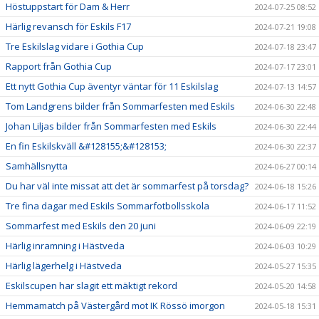
Höstuppstart för Dam & Herr
2024-07-25 08:52
Härlig revansch för Eskils F17
2024-07-21 19:08
Tre Eskilslag vidare i Gothia Cup
2024-07-18 23:47
Rapport från Gothia Cup
2024-07-17 23:01
Ett nytt Gothia Cup äventyr väntar för 11 Eskilslag
2024-07-13 14:57
Tom Landgrens bilder från Sommarfesten med Eskils
2024-06-30 22:48
Johan Liljas bilder från Sommarfesten med Eskils
2024-06-30 22:44
En fin Eskilskväll &#128155;&#128153;
2024-06-30 22:37
Samhällsnytta
2024-06-27 00:14
Du har väl inte missat att det är sommarfest på torsdag?
2024-06-18 15:26
Tre fina dagar med Eskils Sommarfotbollsskola
2024-06-17 11:52
Sommarfest med Eskils den 20 juni
2024-06-09 22:19
Härlig inramning i Hästveda
2024-06-03 10:29
Härlig lägerhelg i Hästveda
2024-05-27 15:35
Eskilscupen har slagit ett mäktigt rekord
2024-05-20 14:58
Hemmamatch på Västergård mot IK Rössö imorgon
2024-05-18 15:31