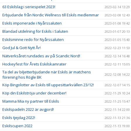
63 Eskilslag i seriespelet 2023!
2023-02-14 13:29
Erbjudande från Nordic Wellness till Eskils medlemmar
2023-02-08 12:43
Eskils imponerade i Nyårssaluten
2023-01-08 19:42
Blandad utdelning för Eskils i Saluten
2023-01-07 20:13
Eskilsminne redo för Nyårssaluten
2023-01-05 15:40
God Jul & Gott Nytt År!
2022-12-23 11:53
Nätverksåret rundades av på Scandic Nord!
2022-12-14 16:48
Hockeyfest för Årets Eskilskamrater
2022-12-11 15:05
Ta del av biljetterbjudande när Eskils är matchens
2022-12-08 14:22
förening hos Rögle BK
Köp Bingolotter av Eskils till uppesittarkvällen 23/12!
2022-12-07 14:15
Köp din Eskilströja under december!
2022-11-29 10:24
Mamma Mia ny partner till Eskils
2022-11-25 15:47
Eskilspadeln 2022 är avgjord!
2022-11-14 22:00
Eskils tjejdag 2022!
2022-11-13 21:36
Eskilscupen 2022
2022-11-13 19:00