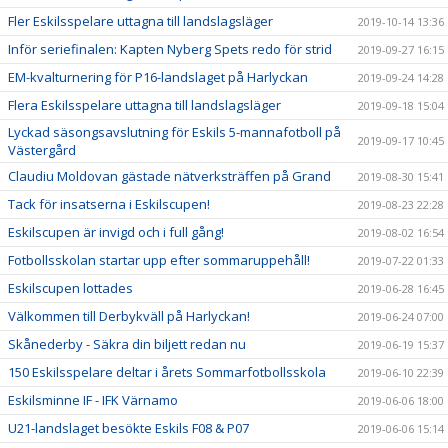
Fler Eskilsspelare uttagna till landslagsläger
2019-10-14 13:36
Inför seriefinalen: Kapten Nyberg Spets redo för strid
2019-09-27 16:15
EM-kvalturnering för P16-landslaget på Harlyckan
2019-09-24 14:28
Flera Eskilsspelare uttagna till landslagsläger
2019-09-18 15:04
Lyckad säsongsavslutning för Eskils 5-mannafotboll på
2019-09-17 10:45
Västergård
Claudiu Moldovan gästade nätverksträffen på Grand
2019-08-30 15:41
Tack för insatserna i Eskilscupen!
2019-08-23 22:28
Eskilscupen är invigd och i full gång!
2019-08-02 16:54
Fotbollsskolan startar upp efter sommaruppehåll!
2019-07-22 01:33
Eskilscupen lottades
2019-06-28 16:45
Välkommen till Derbykväll på Harlyckan!
2019-06-24 07:00
Skånederby - Säkra din biljett redan nu
2019-06-19 15:37
150 Eskilsspelare deltar i årets Sommarfotbollsskola
2019-06-10 22:39
Eskilsminne IF - IFK Värnamo
2019-06-06 18:00
U21-landslaget besökte Eskils F08 & P07
2019-06-06 15:14