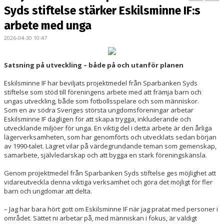
PARTNERS
Syds stiftelse stärker Eskilsminne IF:s
arbete med unga
KALENDER
2026-04-30 10:47
LOKALBOKNING
Satsning på utveckling – både på och utanför planen
DOKUMENT/FILER
Eskilsminne IF har beviljats projektmedel från Sparbanken Syds
stiftelse som stöd till föreningens arbete med att främja barn och
MEDLEMSKAP
ungas utveckling, både som fotbollsspelare och som människor.
Som en av södra Sveriges största ungdomsföreningar arbetar
ESKILS LOVFOTBOLL
Eskilsminne IF dagligen för att skapa trygga, inkluderande och
utvecklande miljöer för unga. En viktig del i detta arbete är den årliga
lägerverksamheten, som har genomförts och utvecklats sedan början
BILJETTER
av 1990‑talet. Lägret vilar på värdegrundande teman som gemenskap,
samarbete, självledarskap och att bygga en stark föreningskänsla.
MEDLEMSFÖRMÅNER
Genom projektmedel från Sparbanken Syds stiftelse ges möjlighet att
vidareutveckla denna viktiga verksamhet och göra det möjligt för fler
barn och ungdomar att delta.
– Jag har bara hört gott om Eskilsminne IF när jag pratat med personer i
området. Sättet ni arbetar på, med människan i fokus, är väldigt