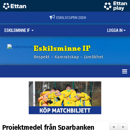
ESKILSCUPEN 2026!
ESKILSMINNE IF
LOGGA IN
Eskilsminne IF
Respekt – Kamratskap – Jämlikhet
HEM
NYHETER
BILDER ESKILSCUPEN
OM KLUBBEN
Projektmedel från Sparbanken
<
>