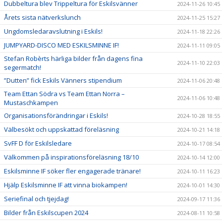
Dubbeltura blev Trippeltura för Eskilsvänner
2024-11-26 10:45
Årets sista nätverkslunch
2024-11-25 15:27
Ungdomsledaravslutning i Eskils!
2024-11-18 22:26
JUMPYARD-DISCO MED ESKILSMINNE IF!
2024-11-11 09:05
Stefan Robèrts härliga bilder från dagens fina
2024-11-10 22:03
segermatch!
”Dutten” fick Eskils Vänners stipendium
2024-11-06 20:48
Team Ettan Södra vs Team Ettan Norra –
2024-11-06 10:48
Mustaschkampen
Organisationsförändringar i Eskils!
2024-10-28 18:55
Välbesökt och uppskattad föreläsning
2024-10-21 14:18
SvFF D för Eskilsledare
2024-10-17 08:54
Välkommen på inspirationsföreläsning 18/10
2024-10-14 12:00
Eskilsminne IF söker fler engagerade tränare!
2024-10-11 16:23
Hjälp Eskilsminne IF att vinna biokampen!
2024-10-01 14:30
Seriefinal och tjejdag!
2024-09-17 11:36
Bilder från Eskilscupen 2024
2024-08-11 10:58