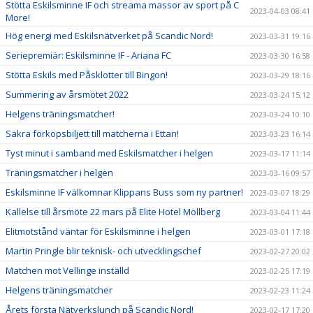
Stötta Eskilsminne IF och streama massor av sport på C
2023-04-03 08:41
More!
Hög energi med Eskilsnätverket på Scandic Nord!
2023-03-31 19:16
Seriepremiär: Eskilsminne IF - Ariana FC
2023-03-30 16:58
Stötta Eskils med Påsklotter till Bingon!
2023-03-29 18:16
Summering av årsmötet 2022
2023-03-24 15:12
Helgens träningsmatcher!
2023-03-24 10:10
Säkra förköpsbiljett till matcherna i Ettan!
2023-03-23 16:14
Tyst minut i samband med Eskilsmatcher i helgen
2023-03-17 11:14
Träningsmatcher i helgen
2023-03-16 09:57
Eskilsminne IF välkomnar Klippans Buss som ny partner!
2023-03-07 18:29
Kallelse till årsmöte 22 mars på Elite Hotel Mollberg
2023-03-04 11:44
Elitmotstånd väntar för Eskilsminne i helgen
2023-03-01 17:18
Martin Pringle blir teknisk- och utvecklingschef
2023-02-27 20:02
Matchen mot Vellinge inställd
2023-02-25 17:19
Helgens träningsmatcher
2023-02-23 11:24
Årets första Nätverkslunch på Scandic Nord!
2023-02-17 17:20