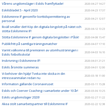
Vårens ungdomsläger i Eskils framflyttade!
2020-04-27 14:27
Eskilsbladet 5 - April 2020
2020-04-23 17:37
Eskilsminne IF genomför korttidspermittering av
2020-04-21 12:07
personal
Ikväll smäller det! Köp din digitala bingolott på nätet och
2020-04-12 13:23
stötta Eskilsminne IF!
Stötta Eskilsminne IF genom digitala bingolotter i Påsk!
2020-04-08 15:47
Publikfritt på samtliga träningsmatcher
2020-04-07 17:10
Varmt välkomna till premiären av utomhusträningen i
2020-04-03 16:10
Eskils fotbollsskola!
Inskrivning i Eskilsminne IF!
2020-04-01 21:21
Eskils årsmöte summeras
2020-04-01 12:00
Vi behöver din hjälp! Tveka inte skicka in din
2020-03-18 11:00
intresseanmälan redan nu
Information gällande Coronaviruset
2020-03-11 15:28
Eskils och Coerver Coaching i samarbete under 10 år!
2020-03-06 13:25
Eskils ungdomsläger 2020!
2020-02-27 11:22
Akea stolt samarbetspartner till Eskilsminne IF
2020-02-22 12:38