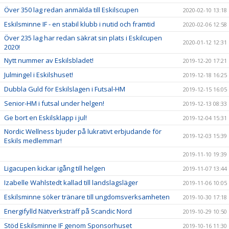
Över 350 lag redan anmälda till Eskilscupen
2020-02-10 13:18
Eskilsminne IF - en stabil klubb i nutid och framtid
2020-02-06 12:58
Över 235 lag har redan säkrat sin plats i Eskilcupen
2020-01-12 12:31
2020!
Nytt nummer av Eskilsbladet!
2019-12-20 17:21
Julmingel i Eskilshuset!
2019-12-18 16:25
Dubbla Guld för Eskilslagen i Futsal-HM
2019-12-15 16:05
Senior-HM i futsal under helgen!
2019-12-13 08:33
Ge bort en Eskilsklapp i jul!
2019-12-04 15:31
Nordic Wellness bjuder på lukrativt erbjudande för
2019-12-03 15:39
Eskils medlemmar!
2019-11-10 19:39
Ligacupen kickar igång till helgen
2019-11-07 13:44
Izabelle Wahlstedt kallad till landslagsläger
2019-11-06 10:05
Eskilsminne söker tränare till ungdomsverksamheten
2019-10-30 17:18
Energifylld Nätverksträff på Scandic Nord
2019-10-29 10:50
Stöd Eskilsminne IF genom Sponsorhuset
2019-10-16 11:30