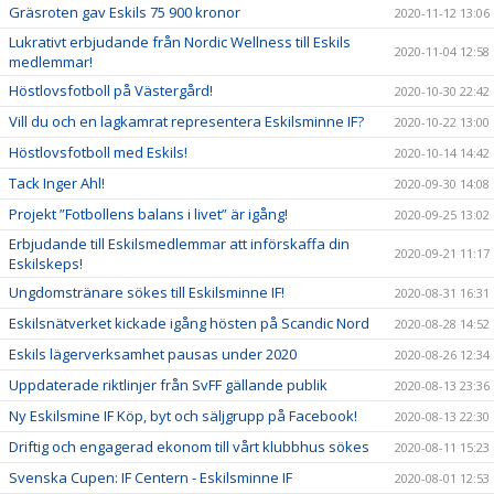
Gräsroten gav Eskils 75 900 kronor
2020-11-12 13:06
Lukrativt erbjudande från Nordic Wellness till Eskils
2020-11-04 12:58
medlemmar!
Höstlovsfotboll på Västergård!
2020-10-30 22:42
Vill du och en lagkamrat representera Eskilsminne IF?
2020-10-22 13:00
Höstlovsfotboll med Eskils!
2020-10-14 14:42
Tack Inger Ahl!
2020-09-30 14:08
Projekt ”Fotbollens balans i livet” är igång!
2020-09-25 13:02
Erbjudande till Eskilsmedlemmar att införskaffa din
2020-09-21 11:17
Eskilskeps!
Ungdomstränare sökes till Eskilsminne IF!
2020-08-31 16:31
Eskilsnätverket kickade igång hösten på Scandic Nord
2020-08-28 14:52
Eskils lägerverksamhet pausas under 2020
2020-08-26 12:34
Uppdaterade riktlinjer från SvFF gällande publik
2020-08-13 23:36
Ny Eskilsmine IF Köp, byt och säljgrupp på Facebook!
2020-08-13 22:30
Driftig och engagerad ekonom till vårt klubbhus sökes
2020-08-11 15:23
Svenska Cupen: IF Centern - Eskilsminne IF
2020-08-01 12:53