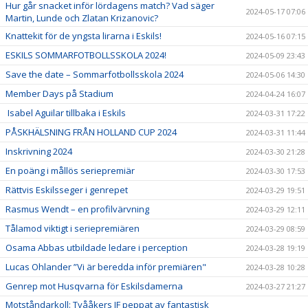
Hur går snacket inför lördagens match? Vad säger
2024-05-17 07:06
Martin, Lunde och Zlatan Krizanovic?
Knattekit för de yngsta lirarna i Eskils!
2024-05-16 07:15
ESKILS SOMMARFOTBOLLSSKOLA 2024!
2024-05-09 23:43
Save the date – Sommarfotbollsskola 2024
2024-05-06 14:30
Member Days på Stadium
2024-04-24 16:07
Isabel Aguilar tillbaka i Eskils
2024-03-31 17:22
PÅSKHÄLSNING FRÅN HOLLAND CUP 2024
2024-03-31 11:44
Inskrivning 2024
2024-03-30 21:28
En poäng i mållös seriepremiär
2024-03-30 17:53
Rättvis Eskilsseger i genrepet
2024-03-29 19:51
Rasmus Wendt – en profilvärvning
2024-03-29 12:11
Tålamod viktigt i seriepremiären
2024-03-29 08:59
Osama Abbas utbildade ledare i perception
2024-03-28 19:19
Lucas Ohlander ”Vi är beredda inför premiären"
2024-03-28 10:28
Genrep mot Husqvarna för Eskilsdamerna
2024-03-27 21:27
Motståndarkoll: Tvååkers IF peppat av fantastisk