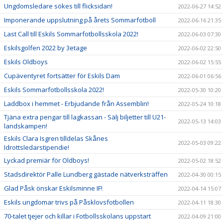
Ungdomsledare sökes till flicksidan!
2022-06-27 14:52
Imponerande uppslutning på årets Sommarfotboll
2022-06-16 21:35
Last Call till Eskils Sommarfotbollsskola 2022!
2022-06-03 07:30
Eskilsgolfen 2022 by 3etage
2022-06-02 22:50
Eskils Oldboys
2022-06-02 15:55
Cupäventyret fortsätter för Eskils Dam
2022-06-01 06:56
Eskils Sommarfotbollsskola 2022!
2022-05-30 10:20
Laddbox i hemmet - Erbjudande från Assemblin!
2022-05-24 10:18
Tjäna extra pengar till lagkassan - Sälj biljetter till U21-
2022-05-13 14:03
landskampen!
Eskils Clara Isgren tilldelas Skånes
2022-05-03 09:22
Idrottsledarstipendie!
Lyckad premiär för Oldboys!
2022-05-02 18:52
Stadsdirektör Palle Lundberg gästade nätverksträffen
2022-04-30 00:15
Glad Påsk önskar Eskilsminne IF!
2022-04-14 15:07
Eskils ungdomar trivs på Påsklovsfotbollen
2022-04-11 18:30
70-talet tjejer och killar i Fotbollsskolans uppstart
2022-04-09 21:00