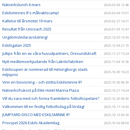
Nätverkslunch 6 mars
2026-03-09 12:48
Eskilsminnes IF:s målvaktscamp!
2026-03-04 13:01
Kallelse till årsmötet 19 mars
2026-02-27 14:31
Resultat från Unicoach 2025
2026-01-09 12:47
Ungdomsledaravslutning!
2025-12-05 13:45
Eskilsgalan 2025
2025-12-04 21:19
Jultips från en av våra huvudpartners, Öresundskraft
2025-11-27 15:24
Nytt medlemserbjudande från Lakritsfabriken
2025-11-04 10:50
Eskilscupen är nominerad till Helsingborgs stads
2025-10-30 16:23
miljöpris!
Vinn en biovisning – och stötta Eskilsminne IF!
2025-10-30 08:39
Nätverksfrukost på Elite Hotel Marina Plaza
2025-10-27 14:24
Vill du vara med och forma framtidens fotbollsspelare?
2025-10-20 08:30
Välkommen till en festlig fotbollsdag på lördag!
2025-10-17 16:45
JUMPYARD-DISCO MED ESKILSMINNE IF!
2025-10-13 09:56
Provspel 2026 Eskils Akademilag
2025-10-06 08:06