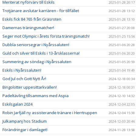
Meriterat nyförvärv till Eskils
2025-01-28 20:17
Trotjänare avslutar karriären - för tillfället
2025-01-28 13:12
Eskils fick 84 765 från Gräsroten
2025-01-28 13:10
Damernas träningsmatcher!
2025-01-27 20:08
Seger mot Olympic i årets första träningsmatch!
2025-01-25 15:56
Dubbla seniorsegrar i Nyårssaluten!
2025-01-06 20:28
Guld och silver till Eskils i 13-årsklasserna!
2025-01-06 20:20
Summering av söndag i Nyårssaluten
2025-01-05 20:59
Eskils i Nyårssaluten!
2025-01-04 19:49
God Jul och Gott Nytt År!
2024-12-18 00:34
Bingolotter uppesittarkvällen!
2024-12-18 00:31
Padeltävling tillsammans med Aspia
2024-12-10 14:32
Eskilsgalan 2024
2024-12-04 22:05
Robin Jarfjäll ny assisterande tränare i Herrtruppen
2024-12-04 15:38
Julkampanj hos Stadium
2024-12-03 20:46
Förändringar i damlaget!
2024-11-28 13:58