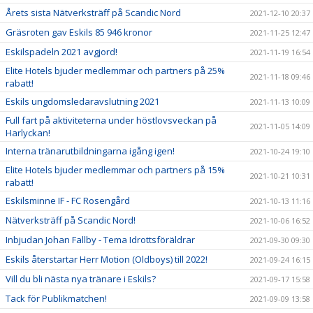
Årets sista Nätverksträff på Scandic Nord
2021-12-10 20:37
Gräsroten gav Eskils 85 946 kronor
2021-11-25 12:47
Eskilspadeln 2021 avgjord!
2021-11-19 16:54
Elite Hotels bjuder medlemmar och partners på 25%
2021-11-18 09:46
rabatt!
Eskils ungdomsledaravslutning 2021
2021-11-13 10:09
Full fart på aktiviteterna under höstlovsveckan på
2021-11-05 14:09
Harlyckan!
Interna tränarutbildningarna igång igen!
2021-10-24 19:10
Elite Hotels bjuder medlemmar och partners på 15%
2021-10-21 10:31
rabatt!
Eskilsminne IF - FC Rosengård
2021-10-13 11:16
Nätverksträff på Scandic Nord!
2021-10-06 16:52
Inbjudan Johan Fallby - Tema Idrottsföräldrar
2021-09-30 09:30
Eskils återstartar Herr Motion (Oldboys) till 2022!
2021-09-24 16:15
Vill du bli nästa nya tränare i Eskils?
2021-09-17 15:58
Tack för Publikmatchen!
2021-09-09 13:58