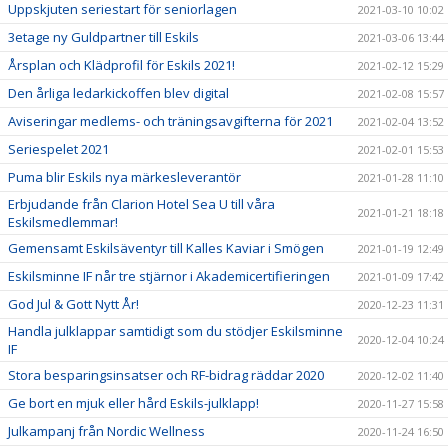
Uppskjuten seriestart för seniorlagen
2021-03-10 10:02
3etage ny Guldpartner till Eskils
2021-03-06 13:44
Årsplan och Klädprofil för Eskils 2021!
2021-02-12 15:29
Den årliga ledarkickoffen blev digital
2021-02-08 15:57
Aviseringar medlems- och träningsavgifterna för 2021
2021-02-04 13:52
Seriespelet 2021
2021-02-01 15:53
Puma blir Eskils nya märkesleverantör
2021-01-28 11:10
Erbjudande från Clarion Hotel Sea U till våra
2021-01-21 18:18
Eskilsmedlemmar!
Gemensamt Eskilsäventyr till Kalles Kaviar i Smögen
2021-01-19 12:49
Eskilsminne IF når tre stjärnor i Akademicertifieringen
2021-01-09 17:42
God Jul & Gott Nytt År!
2020-12-23 11:31
Handla julklappar samtidigt som du stödjer Eskilsminne
2020-12-04 10:24
IF
Stora besparingsinsatser och RF-bidrag räddar 2020
2020-12-02 11:40
Ge bort en mjuk eller hård Eskils-julklapp!
2020-11-27 15:58
Julkampanj från Nordic Wellness
2020-11-24 16:50