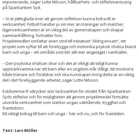
imponerande, säger Lotte Nilsson, hållbarhets- och stiftelseansvarig
på Sparbanken Syd.
– Vi är jätteglada över att genom stiftelsen kunna bidra till er
verksamhet. Fotboll handlar ju om mer än träningar och matcher,
lägerverksamheten är en viktig del av gemenskapen och skapar
sammanhållning, fortsätter hon.
Projektmedlen omfattar även stöd till initiativet ”Aldrig ensam”, ett
projekt som syftar till att förebygga och motverka psykisk ohälsa bland
barn och unga – ett område som blir allt mer angeläget i samhället.
– Den psykiska ohälsan ökar och det är viktigt att tidigt kunna
uppmärksamma när ett barn eller en ungdom mår dåligt. Att involvera
både tränare och föräldrar och öka kunskapen kring detta är en viktig
del i det förebyggande arbetet, säger Lotte Nilsson.
Eskilsminne IF uttrycker stor tacksamhet för stödet från Sparbanken
Syds stiftelse och för möjligheten att genom projektmedel fortsätta
utveckla verksamhet som stärker ungas välmående, trygghet och
framtidstro.
Ett viktigt bidrag till barn och unga – här och nu, och för framtiden.
Text: Lars Möller