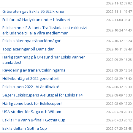
2022-11-12 09:02
Gräsroten gav Eskils 96 922 kronor
2022-11-11 19:47
Full fart på Harlyckan under höstlovet
2022-11-04 08:41
Eskilsminne IF & Lantz Trafikskola i ett exklusivt
2022-10-24 14:40
erbjudande till alla våra medlemmar!
Eskils söker nya tränarförmågor!
2022-10-12 15:24
Topplaceringar på Damsidan
2022-10-11 08:48
Härlig stämning på Öresund när Eskils vänner
2022-09-29 16:28
samlades!
Revidering av tränarutbildningarna
2022-08-30 13:54
Höllvikenlägret 2022 genomfört!
2022-08-29 15:40
Eskilscupen 2022 - Vi är tillbaka!
2022-08-12 09:30
Seger i Eskilscupens A-slutspel för Eskils P14!
2022-08-09 16:33
Härlig come back för Eskilscupen!
2022-08-09 12:20
USA-studier för Saga och William
2022-07-28 20:33
Eskils P18 vann B-final i Gothia Cup
2022-07-23 20:12
Eskils deltar i Gothia Cup
2022-07-20 23:48