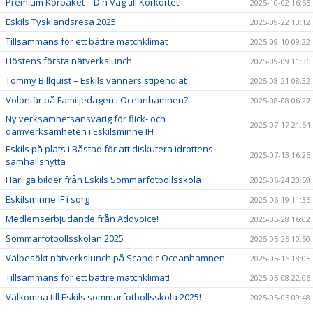
Premium Körpaket – Din Väg till Körkortet!
2025-10-02 16:55
Eskils Tysklandsresa 2025
2025-09-22 13:12
Tillsammans för ett bättre matchklimat
2025-09-10 09:22
Höstens första nätverkslunch
2025-09-09 11:36
Tommy Billquist – Eskils vänners stipendiat
2025-08-21 08:32
Volontär på Familjedagen i Oceanhamnen?
2025-08-08 06:27
Ny verksamhetsansvarig för flick- och
2025-07-17 21:54
damverksamheten i Eskilsminne IF!
Eskils på plats i Båstad för att diskutera idrottens
2025-07-13 16:25
samhällsnytta
Härliga bilder från Eskils Sommarfotbollsskola
2025-06-24 20:59
Eskilsminne IF i sorg
2025-06-19 11:35
Medlemserbjudande från Addvoice!
2025-05-28 16:02
Sommarfotbollsskolan 2025
2025-05-25 10:50
Välbesökt nätverkslunch på Scandic Oceanhamnen
2025-05-16 18:05
Tillsammans för ett bättre matchklimat!
2025-05-08 22:06
Välkomna till Eskils sommarfotbollsskola 2025!
2025-05-05 09:48