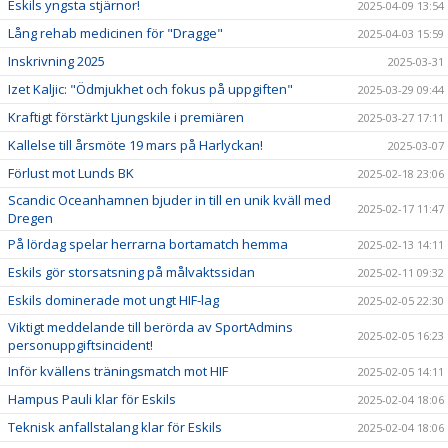
Eskils yngsta stjärnor!
2025-04-09 13:54
Lång rehab medicinen för "Dragge"
2025-04-03 15:59
Inskrivning 2025
2025-03-31
Izet Kaljic: "Ödmjukhet och fokus på uppgiften"
2025-03-29 09:44
Kraftigt förstärkt Ljungskile i premiären
2025-03-27 17:11
Kallelse till årsmöte 19 mars på Harlyckan!
2025-03-07
Förlust mot Lunds BK
2025-02-18 23:06
Scandic Oceanhamnen bjuder in till en unik kväll med
2025-02-17 11:47
Dregen
På lördag spelar herrarna bortamatch hemma
2025-02-13 14:11
Eskils gör storsatsning på målvaktssidan
2025-02-11 09:32
Eskils dominerade mot ungt HIF-lag
2025-02-05 22:30
Viktigt meddelande till berörda av SportAdmins
2025-02-05 16:23
personuppgiftsincident!
Inför kvällens träningsmatch mot HIF
2025-02-05 14:11
Hampus Pauli klar för Eskils
2025-02-04 18:06
Teknisk anfallstalang klar för Eskils
2025-02-04 18:06