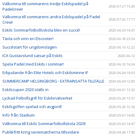
Välkomna till sommarens tredje Eskilspadel på
2020-07-27 15:30
Padelcrew!
Välkomna till sommarens andra Eskilspadel på Padel
2020-07-02 17:17
Crew!
Eskils Sommarfotbollsskola blev en succé!
2020-06-24 16:47
Tävla och vinn en Elscooter!
2020-06-18 23:24
Succéstart för ungdomslagen
2020-06-16 12:22
ICA Gustavslund satsar på Eskils
2020-06-12
Spela Padel med Eskils i sommar!
2020-06-10 16:24
Erbjudande från Elite Hotels och Eskilsminne IF
2020-06-04 16:05
SUMMERCAMP HELSINGBORG - EXTRAINSATTA TILLFÄLLE
2020-06-04 12:00
Eskilscupen 2020 ställs in
2020-06-01 13:52
Lyckad Fotbollsgrill för Eskilsnätverket
2020-05-29 13:51
Eskilsgolfen spelad och avgjord!
2020-05-20 12:56
Info från Stadium
2020-05-07 14:00
Välkomna till Eskils Sommarfotbollskola 2020!
2020-05-05 14:47
Publikfritt kring seriematcherna tillsvidare
2020-04-28 17:30