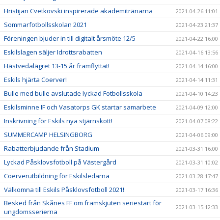
Hristijan Cvetkovski inspirerade akademitränarna
2021-04-26 11:01
Sommarfotbollsskolan 2021
2021-04-23 21:37
Föreningen bjuder in till digitalt årsmöte 12/5
2021-04-22 16:00
Eskilslagen säljer Idrottsrabatten
2021-04-16 13:56
Hästvedalägret 13-15 år framflyttat!
2021-04-14 16:00
Eskils hjärta Coerver!
2021-04-14 11:31
Bulle med bulle avslutade lyckad Fotbollsskola
2021-04-10 14:23
Eskilsminne IF och Vasatorps GK startar samarbete
2021-04-09 12:00
Inskrivning för Eskils nya stjärnskott!
2021-04-07 08:22
SUMMERCAMP HELSINGBORG
2021-04-06 09:00
Rabatterbjudande från Stadium
2021-03-31 16:00
Lyckad Påsklovsfotboll på Västergård
2021-03-31 10:02
Coerverutbildning för Eskilsledarna
2021-03-28 17:47
Välkomna till Eskils Påsklovsfotboll 2021!
2021-03-17 16:36
Besked från Skånes FF om framskjuten seriestart för
2021-03-15 12:33
ungdomsserierna