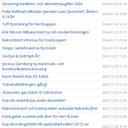
Avisering medlems- och aktivitetsavgifter 2024
2024-02-09 22:18
Pelle Rollmark tillträder tjänsten som Sportchef i åldern
2024-01-26 19:20
4-14 år!
Tuff fysträning för herrtruppen
2024-01-24 10:55
Erik Nilsson tillbaka med ny roll i moderföreningen
2024-01-22 22:51
Rekordstort intresse för Eskilscupen!
2024-01-11 23:04
Stopp i semifinalerna för Eskils
2024-01-07 18:40
God Jul & Gott Nytt År!
2023-12-22 15:32
Jessica Tjärnberg ny marknads- och
2023-12-20 11:35
kommunikationsansvarig
Kevin Robért klar för Eskils
2023-12-19 09:56
Tränarutbildningen igång!
2023-12-17 13:16
Gräsroten gav Eskils 91 243 kronor
2023-12-06 21:45
Köp din matchtröja under december!
2023-12-05 13:40
Nätverkslunch och Eskilspadeln avlutade Nätverksåret
2023-12-02 13:04
Eskilsgalan summerade året för Herr & Dam
2023-12-01 23:09
Köp dina Bingolotter till uppesittarkvällen 23/12 av
2023-11-30 10:59