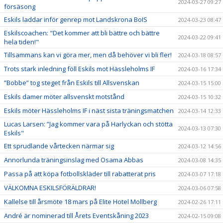
2024-03-27 09:27
försäsong
Eskils laddar inför genrep mot Landskrona BoIS
2024-03-23 08:47
Eskilscoachen: "Det kommer att bli bättre och bättre
2024-03-22 09:41
hela tiden!"
Tillsammans kan vi göra mer, men då behöver vi bli fler!
2024-03-18 08:57
Trots stark inledning föll Eskils mot Hässleholms IF
2024-03-16 17:34
”Bobbe” tog steget från Eskils till Allsvenskan
2024-03-15 15:00
Eskils damer möter allsvenskt motstånd
2024-03-15 10:32
Eskils möter Hässleholms IF i näst sista träningsmatchen
2024-03-14 12:33
Lucas Larsen: ”Jag kommer vara på Harlyckan och stötta
2024-03-13 07:30
Eskils"
Ett sprudlande vårtecken närmar sig
2024-03-12 14:56
Annorlunda träningsinslag med Osama Abbas
2024-03-08 14:35
Passa på att köpa fotbollskläder till rabatterat pris
2024-03-07 17:18
VÄLKOMNA ESKILSFÖRÄLDRAR!
2024-03-06 07:58
Kallelse till årsmöte 18 mars på Elite Hotel Mollberg
2024-02-26 17:11
André är nominerad till Årets Eventskåning 2023
2024-02-15 09:08