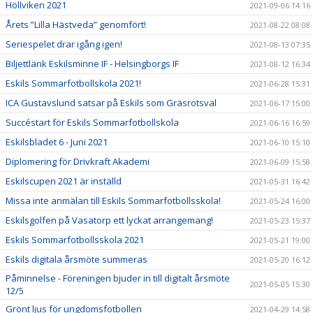
Höllviken 2021
2021-09-06 14:16
Årets ”Lilla Hästveda” genomfört!
2021-08-22 08:08
Seriespelet drar igång igen!
2021-08-13 07:35
Biljettlänk Eskilsminne IF - Helsingborgs IF
2021-08-12 16:34
Eskils Sommarfotbollskola 2021!
2021-06-28 15:31
ICA Gustavslund satsar på Eskils som Gräsrotsval
2021-06-17 15:00
Succéstart för Eskils Sommarfotbollskola
2021-06-16 16:59
Eskilsbladet 6 - Juni 2021
2021-06-10 15:10
Diplomering för Drivkraft Akademi
2021-06-09 15:58
Eskilscupen 2021 är inställd
2021-05-31 16:42
Missa inte anmälan till Eskils Sommarfotbollsskola!
2021-05-24 16:00
Eskilsgolfen på Vasatorp ett lyckat arrangemang!
2021-05-23 15:37
Eskils Sommarfotbollsskola 2021
2021-05-21 19:00
Eskils digitala årsmöte summeras
2021-05-20 16:12
Påminnelse - Föreningen bjuder in till digitalt årsmöte
2021-05-05 15:30
12/5
Grönt ljus för ungdomsfotbollen
2021-04-29 14:58