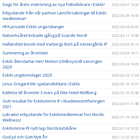
Dags för årets inskrivning av nya fotbollslirare i Eskils!
2022-04-07 16:30
Erbjudande från vår partner Länsförsäkringar till Eskils
2022-03-29 16:30
medlemmar!
HFA prisade Eskils unga talanger
2022-03-24 22:41
Nätverksåret kickade igång på Scandic Nord!
2022-03-11 16:58
Halländskt besök med Varbergs BoIS på Västergårds IP
2022-03-05 20:16
Summering av årsmötet
2022-03-04 14:11
Eskils återstartar Herr Motion (Oldboys) till säsongen
2022-02-24 16:26
2022!
Eskils ungdomsläger 2022!
2022-02-23 17:24
Linus Gregard blir spelarutbildare i Eskils
2022-02-10 13:27
Kallelse till årsmöte 3 mars på Elite Hotel Mollberg
2022-02-10 10:58
Gott resultat för Eskilsminne IF i Akademicertifieringen
2022-02-01 11:48
2021
Lukrativt erbjudande för Eskilsmedlemmar hos Nordic
2022-01-19 14:33
Wellness!
Eskilsminne FF nytt lag i Nordvästskåne
2022-01-14 13:32
God Jul och Gott Nytt År!
2021-12-22 16:13