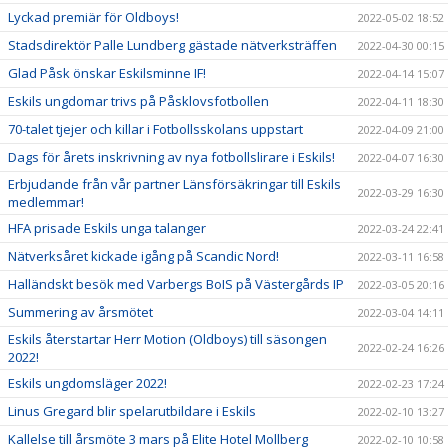
Lyckad premiär för Oldboys!
2022-05-02 18:52
Stadsdirektör Palle Lundberg gästade nätverksträffen
2022-04-30 00:15
Glad Påsk önskar Eskilsminne IF!
2022-04-14 15:07
Eskils ungdomar trivs på Påsklovsfotbollen
2022-04-11 18:30
70-talet tjejer och killar i Fotbollsskolans uppstart
2022-04-09 21:00
Dags för årets inskrivning av nya fotbollslirare i Eskils!
2022-04-07 16:30
Erbjudande från vår partner Länsförsäkringar till Eskils
2022-03-29 16:30
medlemmar!
HFA prisade Eskils unga talanger
2022-03-24 22:41
Nätverksåret kickade igång på Scandic Nord!
2022-03-11 16:58
Halländskt besök med Varbergs BoIS på Västergårds IP
2022-03-05 20:16
Summering av årsmötet
2022-03-04 14:11
Eskils återstartar Herr Motion (Oldboys) till säsongen
2022-02-24 16:26
2022!
Eskils ungdomsläger 2022!
2022-02-23 17:24
Linus Gregard blir spelarutbildare i Eskils
2022-02-10 13:27
Kallelse till årsmöte 3 mars på Elite Hotel Mollberg
2022-02-10 10:58