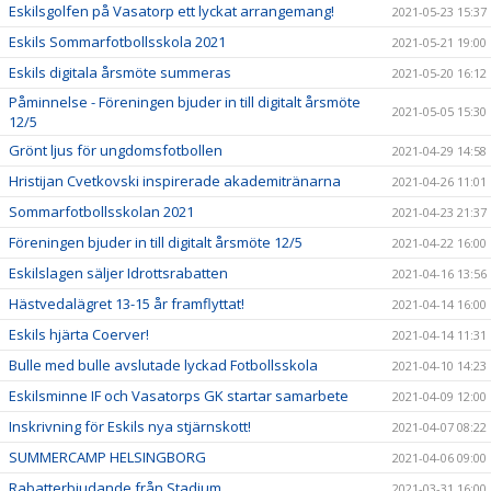
Eskilsgolfen på Vasatorp ett lyckat arrangemang!
2021-05-23 15:37
Eskils Sommarfotbollsskola 2021
2021-05-21 19:00
Eskils digitala årsmöte summeras
2021-05-20 16:12
Påminnelse - Föreningen bjuder in till digitalt årsmöte
2021-05-05 15:30
12/5
Grönt ljus för ungdomsfotbollen
2021-04-29 14:58
Hristijan Cvetkovski inspirerade akademitränarna
2021-04-26 11:01
Sommarfotbollsskolan 2021
2021-04-23 21:37
Föreningen bjuder in till digitalt årsmöte 12/5
2021-04-22 16:00
Eskilslagen säljer Idrottsrabatten
2021-04-16 13:56
Hästvedalägret 13-15 år framflyttat!
2021-04-14 16:00
Eskils hjärta Coerver!
2021-04-14 11:31
Bulle med bulle avslutade lyckad Fotbollsskola
2021-04-10 14:23
Eskilsminne IF och Vasatorps GK startar samarbete
2021-04-09 12:00
Inskrivning för Eskils nya stjärnskott!
2021-04-07 08:22
SUMMERCAMP HELSINGBORG
2021-04-06 09:00
Rabatterbjudande från Stadium
2021-03-31 16:00