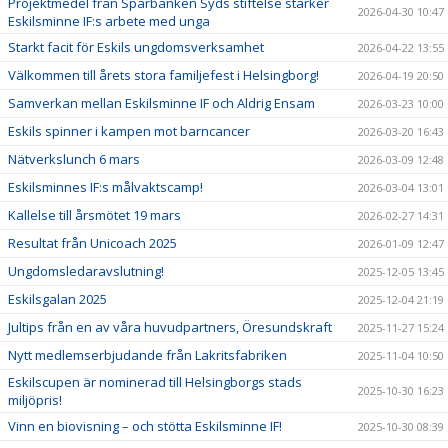
Projektmedel från Sparbanken Syds stiftelse stärker
2026-04-30 10:47
Eskilsminne IF:s arbete med unga
Starkt facit för Eskils ungdomsverksamhet
2026-04-22 13:55
Välkommen till årets stora familjefest i Helsingborg!
2026-04-19 20:50
Samverkan mellan Eskilsminne IF och Aldrig Ensam
2026-03-23 10:00
Eskils spinner i kampen mot barncancer
2026-03-20 16:43
Nätverkslunch 6 mars
2026-03-09 12:48
Eskilsminnes IF:s målvaktscamp!
2026-03-04 13:01
Kallelse till årsmötet 19 mars
2026-02-27 14:31
Resultat från Unicoach 2025
2026-01-09 12:47
Ungdomsledaravslutning!
2025-12-05 13:45
Eskilsgalan 2025
2025-12-04 21:19
Jultips från en av våra huvudpartners, Öresundskraft
2025-11-27 15:24
Nytt medlemserbjudande från Lakritsfabriken
2025-11-04 10:50
Eskilscupen är nominerad till Helsingborgs stads
2025-10-30 16:23
miljöpris!
Vinn en biovisning – och stötta Eskilsminne IF!
2025-10-30 08:39