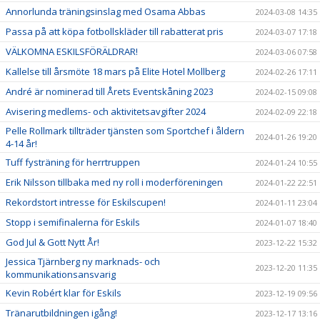
Annorlunda träningsinslag med Osama Abbas
2024-03-08 14:35
Passa på att köpa fotbollskläder till rabatterat pris
2024-03-07 17:18
VÄLKOMNA ESKILSFÖRÄLDRAR!
2024-03-06 07:58
Kallelse till årsmöte 18 mars på Elite Hotel Mollberg
2024-02-26 17:11
André är nominerad till Årets Eventskåning 2023
2024-02-15 09:08
Avisering medlems- och aktivitetsavgifter 2024
2024-02-09 22:18
Pelle Rollmark tillträder tjänsten som Sportchef i åldern
2024-01-26 19:20
4-14 år!
Tuff fysträning för herrtruppen
2024-01-24 10:55
Erik Nilsson tillbaka med ny roll i moderföreningen
2024-01-22 22:51
Rekordstort intresse för Eskilscupen!
2024-01-11 23:04
Stopp i semifinalerna för Eskils
2024-01-07 18:40
God Jul & Gott Nytt År!
2023-12-22 15:32
Jessica Tjärnberg ny marknads- och
2023-12-20 11:35
kommunikationsansvarig
Kevin Robért klar för Eskils
2023-12-19 09:56
Tränarutbildningen igång!
2023-12-17 13:16