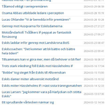
Tålamod viktigt i seriepremiären
2024-03-29 08:59
Osama Abbas utbildade ledare i perception
2024-03-28 19:19
Lucas Ohlander ”Vi är beredda inför premiären"
2024-03-28 10:28
Genrep mot Husqvarna för Eskilsdamerna
2024-03-27 21:27
Motståndarkoll: Tvååkers IF peppat av fantastisk
2024-03-27 09:27
försäsong
Eskils laddar inför genrep mot Landskrona BoIS
2024-03-23 08:47
Eskilscoachen: "Det kommer att bli bättre och bättre
2024-03-22 09:41
hela tiden!"
Tillsammans kan vi göra mer, men då behöver vi bli fler!
2024-03-18 08:57
Trots stark inledning föll Eskils mot Hässleholms IF
2024-03-16 17:34
”Bobbe” tog steget från Eskils till Allsvenskan
2024-03-15 15:00
Eskils damer möter allsvenskt motstånd
2024-03-15 10:32
Eskils möter Hässleholms IF i näst sista träningsmatchen
2024-03-14 12:33
Lucas Larsen: ”Jag kommer vara på Harlyckan och stötta
2024-03-13 07:30
Eskils"
Ett sprudlande vårtecken närmar sig
2024-03-12 14:56