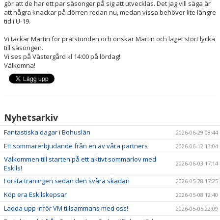
gör att de har ett par säsonger på sig att utvecklas. Det jag vill säga är
att några knackar på dörren redan nu, medan vissa behöver lite längre
tid i U-19.
Vi tackar Martin för pratstunden och önskar Martin och laget stort lycka
till säsongen.
Vi ses på Västergård kl 14:00 på lördag!
Välkomna!
Nyhetsarkiv
Fantastiska dagar i Bohuslän
2026-06-29 08:44
Ett sommarerbjudande från en av våra partners
2026-06-12 13:04
Välkommen till starten på ett aktivt sommarlov med
2026-06-03 17:14
Eskils!
Första träningen sedan den svåra skadan
2026-05-28 17:25
Köp era Eskilskepsar
2026-05-08 12:40
Ladda upp inför VM tillsammans med oss!
2026-05-05 22:09