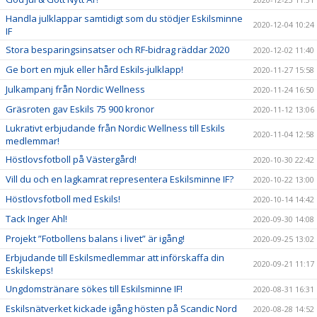
Handla julklappar samtidigt som du stödjer Eskilsminne
2020-12-04 10:24
IF
Stora besparingsinsatser och RF-bidrag räddar 2020
2020-12-02 11:40
Ge bort en mjuk eller hård Eskils-julklapp!
2020-11-27 15:58
Julkampanj från Nordic Wellness
2020-11-24 16:50
Gräsroten gav Eskils 75 900 kronor
2020-11-12 13:06
Lukrativt erbjudande från Nordic Wellness till Eskils
2020-11-04 12:58
medlemmar!
Höstlovsfotboll på Västergård!
2020-10-30 22:42
Vill du och en lagkamrat representera Eskilsminne IF?
2020-10-22 13:00
Höstlovsfotboll med Eskils!
2020-10-14 14:42
Tack Inger Ahl!
2020-09-30 14:08
Projekt ”Fotbollens balans i livet” är igång!
2020-09-25 13:02
Erbjudande till Eskilsmedlemmar att införskaffa din
2020-09-21 11:17
Eskilskeps!
Ungdomstränare sökes till Eskilsminne IF!
2020-08-31 16:31
Eskilsnätverket kickade igång hösten på Scandic Nord
2020-08-28 14:52