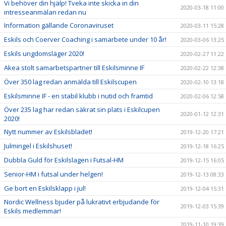
Vi behöver din hjälp! Tveka inte skicka in din
2020-03-18 11:00
intresseanmälan redan nu
Information gällande Coronaviruset
2020-03-11 15:28
Eskils och Coerver Coaching i samarbete under 10 år!
2020-03-06 13:25
Eskils ungdomsläger 2020!
2020-02-27 11:22
Akea stolt samarbetspartner till Eskilsminne IF
2020-02-22 12:38
Över 350 lag redan anmälda till Eskilscupen
2020-02-10 13:18
Eskilsminne IF - en stabil klubb i nutid och framtid
2020-02-06 12:58
Över 235 lag har redan säkrat sin plats i Eskilcupen
2020-01-12 12:31
2020!
Nytt nummer av Eskilsbladet!
2019-12-20 17:21
Julmingel i Eskilshuset!
2019-12-18 16:25
Dubbla Guld för Eskilslagen i Futsal-HM
2019-12-15 16:05
Senior-HM i futsal under helgen!
2019-12-13 08:33
Ge bort en Eskilsklapp i jul!
2019-12-04 15:31
Nordic Wellness bjuder på lukrativt erbjudande för
2019-12-03 15:39
Eskils medlemmar!
2019-11-10 19:39