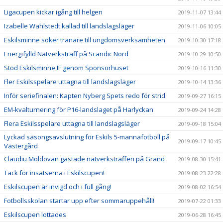
Ligacupen kickar igång till helgen
2019-11-07 13:44
Izabelle Wahlstedt kallad till landslagsläger
2019-11-06 10:05
Eskilsminne söker tränare till ungdomsverksamheten
2019-10-30 17:18
Energifylld Nätverksträff på Scandic Nord
2019-10-29 10:50
Stöd Eskilsminne IF genom Sponsorhuset
2019-10-16 11:30
Fler Eskilsspelare uttagna till landslagsläger
2019-10-14 13:36
Inför seriefinalen: Kapten Nyberg Spets redo för strid
2019-09-27 16:15
EM-kvalturnering för P16-landslaget på Harlyckan
2019-09-24 14:28
Flera Eskilsspelare uttagna till landslagsläger
2019-09-18 15:04
Lyckad säsongsavslutning för Eskils 5-mannafotboll på
2019-09-17 10:45
Västergård
Claudiu Moldovan gästade nätverksträffen på Grand
2019-08-30 15:41
Tack för insatserna i Eskilscupen!
2019-08-23 22:28
Eskilscupen är invigd och i full gång!
2019-08-02 16:54
Fotbollsskolan startar upp efter sommaruppehåll!
2019-07-22 01:33
Eskilscupen lottades
2019-06-28 16:45