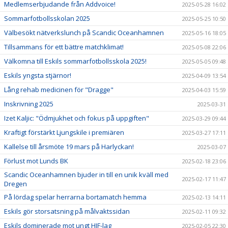
Medlemserbjudande från Addvoice!
2025-05-28 16:02
Sommarfotbollsskolan 2025
2025-05-25 10:50
Välbesökt nätverkslunch på Scandic Oceanhamnen
2025-05-16 18:05
Tillsammans för ett bättre matchklimat!
2025-05-08 22:06
Välkomna till Eskils sommarfotbollsskola 2025!
2025-05-05 09:48
Eskils yngsta stjärnor!
2025-04-09 13:54
Lång rehab medicinen för "Dragge"
2025-04-03 15:59
Inskrivning 2025
2025-03-31
Izet Kaljic: "Ödmjukhet och fokus på uppgiften"
2025-03-29 09:44
Kraftigt förstärkt Ljungskile i premiären
2025-03-27 17:11
Kallelse till årsmöte 19 mars på Harlyckan!
2025-03-07
Förlust mot Lunds BK
2025-02-18 23:06
Scandic Oceanhamnen bjuder in till en unik kväll med
2025-02-17 11:47
Dregen
På lördag spelar herrarna bortamatch hemma
2025-02-13 14:11
Eskils gör storsatsning på målvaktssidan
2025-02-11 09:32
Eskils dominerade mot ungt HIF-lag
2025-02-05 22:30