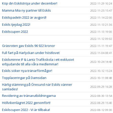
Köp din Eskilströja under december!
2022-11-29 10:24
Mamma Mia ny partner till Eskils
2022-11-25 15:47
Eskilspadeln 2022 är avgjord!
2022-11-14 22:00
Eskils tjejdag 2022!
2022-11-13 21:36
Eskilscupen 2022
2022-11-13 19:00
2022-11-12 09:02
Gräsroten gav Eskils 96 922 kronor
2022-11-11 19:47
Full fart på Harlyckan under höstlovet
2022-11-04 08:41
Eskilsminne IF & Lantz Trafikskola i ett exklusivt
2022-10-24 14:40
erbjudande till alla våra medlemmar!
Eskils söker nya tränarförmågor!
2022-10-12 15:24
Topplaceringar på Damsidan
2022-10-11 08:48
Härlig stämning på Öresund när Eskils vänner
2022-09-29 16:28
samlades!
Revidering av tränarutbildningarna
2022-08-30 13:54
Höllvikenlägret 2022 genomfört!
2022-08-29 15:40
Eskilscupen 2022 - Vi är tillbaka!
2022-08-12 09:30