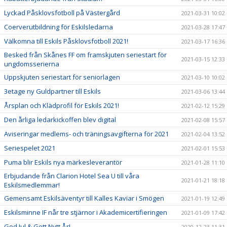
Lyckad Påsklovsfotboll på Västergård
2021-03-31 10:02
Coerverutbildning för Eskilsledarna
2021-03-28 17:47
Välkomna till Eskils Påsklovsfotboll 2021!
2021-03-17 16:36
Besked från Skånes FF om framskjuten seriestart för
2021-03-15 12:33
ungdomsserierna
Uppskjuten seriestart för seniorlagen
2021-03-10 10:02
3etage ny Guldpartner till Eskils
2021-03-06 13:44
Årsplan och Klädprofil för Eskils 2021!
2021-02-12 15:29
Den årliga ledarkickoffen blev digital
2021-02-08 15:57
Aviseringar medlems- och träningsavgifterna för 2021
2021-02-04 13:52
Seriespelet 2021
2021-02-01 15:53
Puma blir Eskils nya märkesleverantör
2021-01-28 11:10
Erbjudande från Clarion Hotel Sea U till våra
2021-01-21 18:18
Eskilsmedlemmar!
Gemensamt Eskilsäventyr till Kalles Kaviar i Smögen
2021-01-19 12:49
Eskilsminne IF når tre stjärnor i Akademicertifieringen
2021-01-09 17:42
God Jul & Gott Nytt År!
2020-12-23 11:31