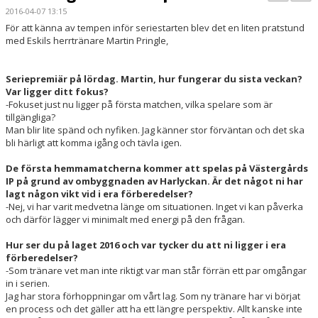
PARTNERS
2016-04-07 13:15
För att känna av tempen inför seriestarten blev det en liten pratstund
med Eskils herrtränare Martin Pringle,
KALENDER
LOKALBOKNING
Seriepremiär på lördag. Martin, hur fungerar du sista veckan?
Var ligger ditt fokus?
-Fokuset just nu ligger på första matchen, vilka spelare som är
DOKUMENT/FILER
tillgängliga?
Man blir lite spänd och nyfiken. Jag känner stor förväntan och det ska
MEDLEMSKAP
bli härligt att komma igång och tävla igen.
ESKILS LOVFOTBOLL
De första hemmamatcherna kommer att spelas på Västergårds
IP på grund av ombyggnaden av Harlyckan. Är det något ni har
lagt någon vikt vid i era förberedelser?
BILJETTER
-Nej, vi har varit medvetna länge om situationen. Inget vi kan påverka
och därför lägger vi minimalt med energi på den frågan.
MEDLEMSFÖRMÅNER
Hur ser du på laget 2016 och var tycker du att ni ligger i era
förberedelser?
-Som tränare vet man inte riktigt var man står förrän ett par omgångar
in i serien.
Jag har stora förhoppningar om vårt lag. Som ny tränare har vi börjat
en process och det gäller att ha ett längre perspektiv. Allt kanske inte