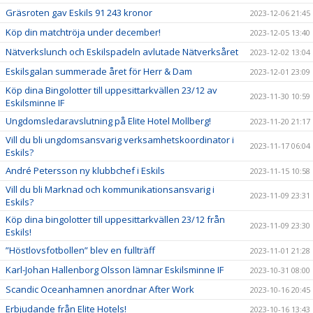
Gräsroten gav Eskils 91 243 kronor
2023-12-06 21:45
Köp din matchtröja under december!
2023-12-05 13:40
Nätverkslunch och Eskilspadeln avlutade Nätverksåret
2023-12-02 13:04
Eskilsgalan summerade året för Herr & Dam
2023-12-01 23:09
Köp dina Bingolotter till uppesittarkvällen 23/12 av
2023-11-30 10:59
Eskilsminne IF
Ungdomsledaravslutning på Elite Hotel Mollberg!
2023-11-20 21:17
Vill du bli ungdomsansvarig verksamhetskoordinator i
2023-11-17 06:04
Eskils?
André Petersson ny klubbchef i Eskils
2023-11-15 10:58
Vill du bli Marknad och kommunikationsansvarig i
2023-11-09 23:31
Eskils?
Köp dina bingolotter till uppesittarkvällen 23/12 från
2023-11-09 23:30
Eskils!
”Höstlovsfotbollen” blev en fullträff
2023-11-01 21:28
Karl-Johan Hallenborg Olsson lämnar Eskilsminne IF
2023-10-31 08:00
Scandic Oceanhamnen anordnar After Work
2023-10-16 20:45
Erbjudande från Elite Hotels!
2023-10-16 13:43