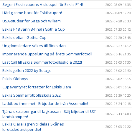
Seger i Eskilscupens A-slutspel för Eskils P14!
2022-08-09 16:33
Härlig come back för Eskilscupen!
2022-08-09 12:20
USA-studier för Saga och William
2022-07-28 20:33
Eskils P18 vann B-final i Gothia Cup
2022-07-23 20:12
Eskils deltar i Gothia Cup
2022-07-20 23:48
Ungdomsledare sökes till flicksidan!
2022-06-27 14:52
Imponerande uppslutning på årets Sommarfotboll
2022-06-16 21:35
Last Call till Eskils Sommarfotbollsskola 2022!
2022-06-03 07:30
Eskilsgolfen 2022 by 3etage
2022-06-02 22:50
Eskils Oldboys
2022-06-02 15:55
Cupäventyret fortsätter för Eskils Dam
2022-06-01 06:56
Eskils Sommarfotbollsskola 2022!
2022-05-30 10:20
Laddbox i hemmet - Erbjudande från Assemblin!
2022-05-24 10:18
Tjäna extra pengar till lagkassan - Sälj biljetter till U21-
2022-05-13 14:03
landskampen!
Eskils Clara Isgren tilldelas Skånes
2022-05-03 09:22
Idrottsledarstipendie!