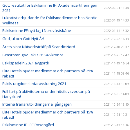
Gott resultat för Eskilsminne IF i Akademicertifieringen
2022-02-01 11:48
2021
Lukrativt erbjudande för Eskilsmedlemmar hos Nordic
2022-01-19 14:33
Wellness!
Eskilsminne FF nytt lag i Nordvästskåne
2022-01-14 13:32
God Jul och Gott Nytt År!
2021-12-22 16:13
Årets sista Nätverksträff på Scandic Nord
2021-12-10 20:37
Gräsroten gav Eskils 85 946 kronor
2021-11-25 12:47
Eskilspadeln 2021 avgjord!
2021-11-19 16:54
Elite Hotels bjuder medlemmar och partners på 25%
2021-11-18 09:46
rabatt!
Eskils ungdomsledaravslutning 2021
2021-11-13 10:09
Full fart på aktiviteterna under höstlovsveckan på
2021-11-05 14:09
Harlyckan!
Interna tränarutbildningarna igång igen!
2021-10-24 19:10
Elite Hotels bjuder medlemmar och partners på 15%
2021-10-21 10:31
rabatt!
Eskilsminne IF - FC Rosengård
2021-10-13 11:16