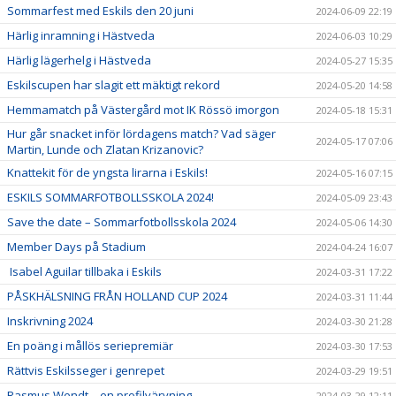
Sommarfest med Eskils den 20 juni
2024-06-09 22:19
Härlig inramning i Hästveda
2024-06-03 10:29
Härlig lägerhelg i Hästveda
2024-05-27 15:35
Eskilscupen har slagit ett mäktigt rekord
2024-05-20 14:58
Hemmamatch på Västergård mot IK Rössö imorgon
2024-05-18 15:31
Hur går snacket inför lördagens match? Vad säger
2024-05-17 07:06
Martin, Lunde och Zlatan Krizanovic?
Knattekit för de yngsta lirarna i Eskils!
2024-05-16 07:15
ESKILS SOMMARFOTBOLLSSKOLA 2024!
2024-05-09 23:43
Save the date – Sommarfotbollsskola 2024
2024-05-06 14:30
Member Days på Stadium
2024-04-24 16:07
Isabel Aguilar tillbaka i Eskils
2024-03-31 17:22
PÅSKHÄLSNING FRÅN HOLLAND CUP 2024
2024-03-31 11:44
Inskrivning 2024
2024-03-30 21:28
En poäng i mållös seriepremiär
2024-03-30 17:53
Rättvis Eskilsseger i genrepet
2024-03-29 19:51
Rasmus Wendt – en profilvärvning
2024-03-29 12:11