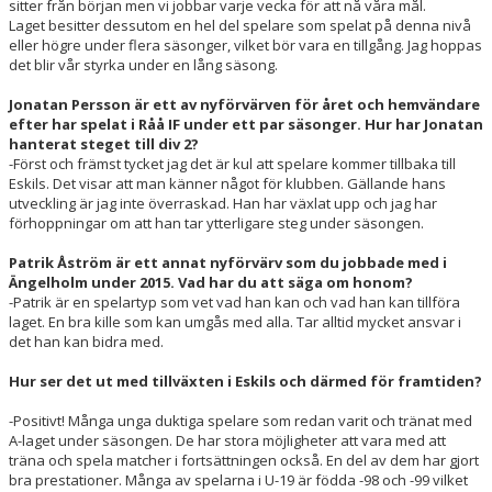
sitter från början men vi jobbar varje vecka för att nå våra mål.
Laget besitter dessutom en hel del spelare som spelat på denna nivå
eller högre under flera säsonger, vilket bör vara en tillgång. Jag hoppas
det blir vår styrka under en lång säsong.
Jonatan Persson är ett av nyförvärven för året och hemvändare
efter har spelat i Råå IF under ett par säsonger. Hur har Jonatan
hanterat steget till div 2?
-Först och främst tycket jag det är kul att spelare kommer tillbaka till
Eskils. Det visar att man känner något för klubben. Gällande hans
utveckling är jag inte överraskad. Han har växlat upp och jag har
förhoppningar om att han tar ytterligare steg under säsongen.
Patrik Åström är ett annat nyförvärv som du jobbade med i
Ängelholm under 2015. Vad har du att säga om honom?
-Patrik är en spelartyp som vet vad han kan och vad han kan tillföra
laget. En bra kille som kan umgås med alla. Tar alltid mycket ansvar i
det han kan bidra med.
Hur ser det ut med tillväxten i Eskils och därmed för framtiden?
-Positivt! Många unga duktiga spelare som redan varit och tränat med
A-laget under säsongen. De har stora möjligheter att vara med att
träna och spela matcher i fortsättningen också. En del av dem har gjort
bra prestationer. Många av spelarna i U-19 är födda -98 och -99 vilket