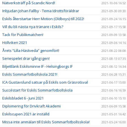
Nätverksträff på Scandic Nord!
2021-10-06 16:52
Inbjudan Johan Fallby - Tema Idrottsföräldrar
2021-09-30 09:30
Eskils återstartar Herr Motion (Oldboys) till 2022!
2021-09-24 16:15
Vill du bli nästa nya tränare i Eskils?
2021-09-17 15:58
Tack för Publikmatchen!
2021-09-09 13:58
Höllviken 2021
2021-09-06 14:16
Årets ”Lilla Hästveda” genomfört!
2021-08-22 08:08
Seriespelet drar igång igen!
2021-08-13 07:35
Biljettlänk Eskilsminne IF - Helsingborgs IF
2021-08-12 16:34
Eskils Sommarfotbollskola 2021!
2021-06-28 15:31
ICA Gustavslund satsar på Eskils som Gräsrotsval
2021-06-17 15:00
Succéstart för Eskils Sommarfotbollskola
2021-06-16 16:59
Eskilsbladet 6 - Juni 2021
2021-06-10 15:10
Diplomering för Drivkraft Akademi
2021-06-09 15:58
Eskilscupen 2021 är inställd
2021-05-31 16:42
Missa inte anmälan till Eskils Sommarfotbollsskola!
2021-05-24 16:00