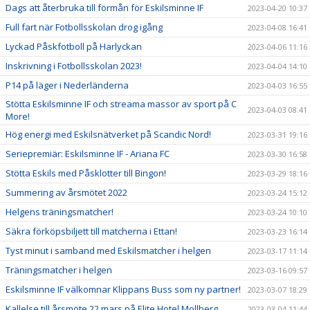
Dags att återbruka till förmån för Eskilsminne IF
2023-04-20 10:37
Full fart när Fotbollsskolan drog igång
2023-04-08 16:41
Lyckad Påskfotboll på Harlyckan
2023-04-06 11:16
Inskrivning i Fotbollsskolan 2023!
2023-04-04 14:10
P14 på läger i Nederländerna
2023-04-03 16:55
Stötta Eskilsminne IF och streama massor av sport på C
2023-04-03 08:41
More!
Hög energi med Eskilsnätverket på Scandic Nord!
2023-03-31 19:16
Seriepremiär: Eskilsminne IF - Ariana FC
2023-03-30 16:58
Stötta Eskils med Påsklotter till Bingon!
2023-03-29 18:16
Summering av årsmötet 2022
2023-03-24 15:12
Helgens träningsmatcher!
2023-03-24 10:10
Säkra förköpsbiljett till matcherna i Ettan!
2023-03-23 16:14
Tyst minut i samband med Eskilsmatcher i helgen
2023-03-17 11:14
Träningsmatcher i helgen
2023-03-16 09:57
Eskilsminne IF välkomnar Klippans Buss som ny partner!
2023-03-07 18:29
Kallelse till årsmöte 22 mars på Elite Hotel Mollberg
2023-03-04 11:44