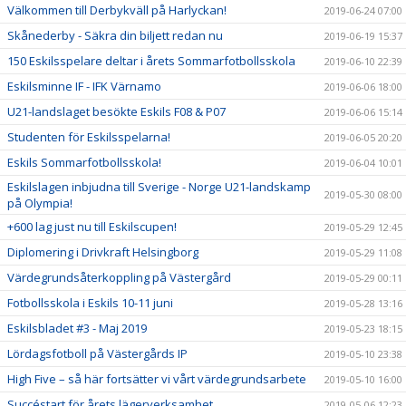
Välkommen till Derbykväll på Harlyckan!
2019-06-24 07:00
Skånederby - Säkra din biljett redan nu
2019-06-19 15:37
150 Eskilsspelare deltar i årets Sommarfotbollsskola
2019-06-10 22:39
Eskilsminne IF - IFK Värnamo
2019-06-06 18:00
U21-landslaget besökte Eskils F08 & P07
2019-06-06 15:14
Studenten för Eskilsspelarna!
2019-06-05 20:20
Eskils Sommarfotbollsskola!
2019-06-04 10:01
Eskilslagen inbjudna till Sverige - Norge U21-landskamp
2019-05-30 08:00
på Olympia!
+600 lag just nu till Eskilscupen!
2019-05-29 12:45
Diplomering i Drivkraft Helsingborg
2019-05-29 11:08
Värdegrundsåterkoppling på Västergård
2019-05-29 00:11
Fotbollsskola i Eskils 10-11 juni
2019-05-28 13:16
Eskilsbladet #3 - Maj 2019
2019-05-23 18:15
Lördagsfotboll på Västergårds IP
2019-05-10 23:38
High Five – så här fortsätter vi vårt värdegrundsarbete
2019-05-10 16:00
Succéstart för årets lägerverksamhet
2019-05-06 12:23