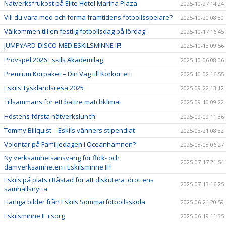
Nätverksfrukost på Elite Hotel Marina Plaza
2025-10-27 14:24
Vill du vara med och forma framtidens fotbollsspelare?
2025-10-20 08:30
Välkommen till en festlig fotbollsdag på lördag!
2025-10-17 16:45
JUMPYARD-DISCO MED ESKILSMINNE IF!
2025-10-13 09:56
Provspel 2026 Eskils Akademilag
2025-10-06 08:06
Premium Körpaket – Din Väg till Körkortet!
2025-10-02 16:55
Eskils Tysklandsresa 2025
2025-09-22 13:12
Tillsammans för ett bättre matchklimat
2025-09-10 09:22
Höstens första nätverkslunch
2025-09-09 11:36
Tommy Billquist – Eskils vänners stipendiat
2025-08-21 08:32
Volontär på Familjedagen i Oceanhamnen?
2025-08-08 06:27
Ny verksamhetsansvarig för flick- och
2025-07-17 21:54
damverksamheten i Eskilsminne IF!
Eskils på plats i Båstad för att diskutera idrottens
2025-07-13 16:25
samhällsnytta
Härliga bilder från Eskils Sommarfotbollsskola
2025-06-24 20:59
Eskilsminne IF i sorg
2025-06-19 11:35