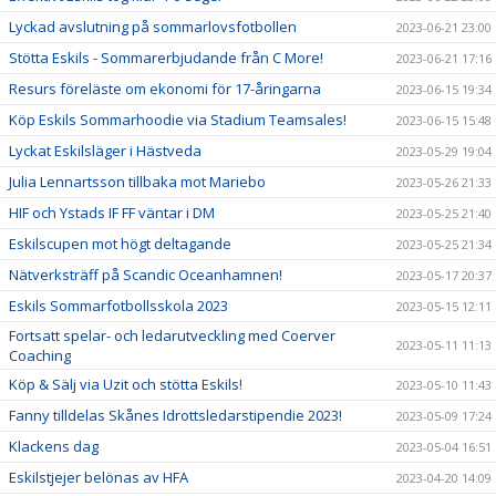
Lyckad avslutning på sommarlovsfotbollen
2023-06-21 23:00
Stötta Eskils - Sommarerbjudande från C More!
2023-06-21 17:16
Resurs föreläste om ekonomi för 17-åringarna
2023-06-15 19:34
Köp Eskils Sommarhoodie via Stadium Teamsales!
2023-06-15 15:48
Lyckat Eskilsläger i Hästveda
2023-05-29 19:04
Julia Lennartsson tillbaka mot Mariebo
2023-05-26 21:33
HIF och Ystads IF FF väntar i DM
2023-05-25 21:40
Eskilscupen mot högt deltagande
2023-05-25 21:34
Nätverksträff på Scandic Oceanhamnen!
2023-05-17 20:37
Eskils Sommarfotbollsskola 2023
2023-05-15 12:11
Fortsatt spelar- och ledarutveckling med Coerver
2023-05-11 11:13
Coaching
Köp & Sälj via Uzit och stötta Eskils!
2023-05-10 11:43
Fanny tilldelas Skånes Idrottsledarstipendie 2023!
2023-05-09 17:24
Klackens dag
2023-05-04 16:51
Eskilstjejer belönas av HFA
2023-04-20 14:09