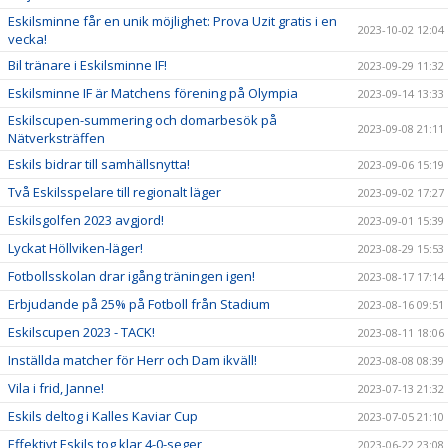
Eskilsminne får en unik möjlighet: Prova Uzit gratis i en
2023-10-02 12:04
vecka!
Bil tränare i Eskilsminne IF!
2023-09-29 11:32
Eskilsminne IF är Matchens förening på Olympia
2023-09-14 13:33
Eskilscupen-summering och domarbesök på
2023-09-08 21:11
Nätverksträffen
Eskils bidrar till samhällsnytta!
2023-09-06 15:19
Två Eskilsspelare till regionalt läger
2023-09-02 17:27
Eskilsgolfen 2023 avgjord!
2023-09-01 15:39
Lyckat Höllviken-läger!
2023-08-29 15:53
Fotbollsskolan drar igång träningen igen!
2023-08-17 17:14
Erbjudande på 25% på Fotboll från Stadium
2023-08-16 09:51
Eskilscupen 2023 - TACK!
2023-08-11 18:06
Inställda matcher för Herr och Dam ikväll!
2023-08-08 08:39
Vila i frid, Janne!
2023-07-13 21:32
Eskils deltog i Kalles Kaviar Cup
2023-07-05 21:10
Effektivt Eskils tog klar 4-0-seger
2023-06-22 23:08