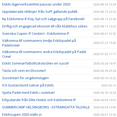
Eskils lägerverksamhet pausas under 2020
2020-08-26 12:34
Uppdaterade riktlinjer från SvFF gällande publik
2020-08-13 23:36
Ny Eskilsmine IF Köp, byt och säljgrupp på Facebook!
2020-08-13 22:30
Driftig och engagerad ekonom till vårt klubbhus sökes
2020-08-11 15:23
Svenska Cupen: IF Centern - Eskilsminne IF
2020-08-01 12:53
Välkomna till sommarens tredje Eskilspadel på
2020-07-27 15:30
Padelcrew!
Välkomna till sommarens andra Eskilspadel på Padel
2020-07-02 17:17
Crew!
Eskils Sommarfotbollsskola blev en succé!
2020-06-24 16:47
Tävla och vinn en Elscooter!
2020-06-18 23:24
Succéstart för ungdomslagen
2020-06-16 12:22
ICA Gustavslund satsar på Eskils
2020-06-12
Spela Padel med Eskils i sommar!
2020-06-10 16:24
Erbjudande från Elite Hotels och Eskilsminne IF
2020-06-04 16:05
SUMMERCAMP HELSINGBORG - EXTRAINSATTA TILLFÄLLE
2020-06-04 12:00
Eskilscupen 2020 ställs in
2020-06-01 13:52