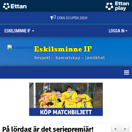
ESKILSCUPEN 2026!
ESKILSMINNE IF
LOGGA IN
Eskilsminne IF
Respekt – Kamratskap – Jämlikhet
HEM
NYHETER
BILDER ESKILSCUPEN
OM KLUBBEN
På lördag är det seriepremiär!
<
>