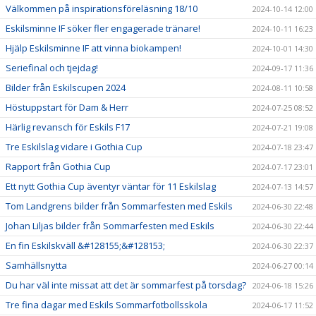
Välkommen på inspirationsföreläsning 18/10
2024-10-14 12:00
Eskilsminne IF söker fler engagerade tränare!
2024-10-11 16:23
Hjälp Eskilsminne IF att vinna biokampen!
2024-10-01 14:30
Seriefinal och tjejdag!
2024-09-17 11:36
Bilder från Eskilscupen 2024
2024-08-11 10:58
Höstuppstart för Dam & Herr
2024-07-25 08:52
Härlig revansch för Eskils F17
2024-07-21 19:08
Tre Eskilslag vidare i Gothia Cup
2024-07-18 23:47
Rapport från Gothia Cup
2024-07-17 23:01
Ett nytt Gothia Cup äventyr väntar för 11 Eskilslag
2024-07-13 14:57
Tom Landgrens bilder från Sommarfesten med Eskils
2024-06-30 22:48
Johan Liljas bilder från Sommarfesten med Eskils
2024-06-30 22:44
En fin Eskilskväll &#128155;&#128153;
2024-06-30 22:37
Samhällsnytta
2024-06-27 00:14
Du har väl inte missat att det är sommarfest på torsdag?
2024-06-18 15:26
Tre fina dagar med Eskils Sommarfotbollsskola
2024-06-17 11:52