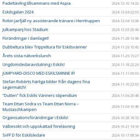
Padeltävling tillsammans med Aspia
2024-12-10 14:32
Eskilsgalan 2024
2024-12-04 22:05
Robin Jarfjäll ny assisterande tränare i Herrtruppen
2024-12-04 15:38
Julkampanj hos Stadium
2024-12-03 20:46
Förändringar i damlaget!
2024-11-28 13:58
Dubbeltura blev Trippeltura för Eskilsvänner
2024-11-26 10:45
Årets sista nätverkslunch
2024-11-25 15:27
Ungdomsledaravslutning i Eskils!
2024-11-18 22:26
JUMPYARD-DISCO MED ESKILSMINNE IF!
2024-11-11 09:05
Stefan Robèrts härliga bilder från dagens fina
2024-11-10 22:03
segermatch!
”Dutten” fick Eskils Vänners stipendium
2024-11-06 20:48
Team Ettan Södra vs Team Ettan Norra –
2024-11-06 10:48
Mustaschkampen
Organisationsförändringar i Eskils!
2024-10-28 18:55
Välbesökt och uppskattad föreläsning
2024-10-21 14:18
SvFF D för Eskilsledare
2024-10-17 08:54