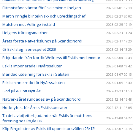
Elitmotstånd väntar för Eskilsminne i helgen
2023-03-01 17:18
Martin Pringle blir teknisk- och utvecklingschef
2023-02-27 20:02
Matchen mot Vellinge inställd
2023-02-25 17:19
Helgens träningsmatcher
2023-02-23 11:24
Årets första Nätverkslunch på Scandic Nord!
2023-02-17 17:20
63 Eskilslag i seriespelet 2023!
2023-02-14 13:29
Erbjudande från Nordic Wellness till Eskils medlemmar
2023-02-08 12:43
Eskils imponerade i Nyårssaluten
2023-01-08 19:42
Blandad utdelning för Eskils i Saluten
2023-01-07 20:13
Eskilsminne redo för Nyårssaluten
2023-01-05 15:40
God Jul & Gott Nytt År!
2022-12-23 11:53
Nätverksåret rundades av på Scandic Nord!
2022-12-14 16:48
Hockeyfest för Årets Eskilskamrater
2022-12-11 15:05
Ta del av biljetterbjudande när Eskils är matchens
2022-12-08 14:22
förening hos Rögle BK
Köp Bingolotter av Eskils till uppesittarkvällen 23/12!
2022-12-07 14:15