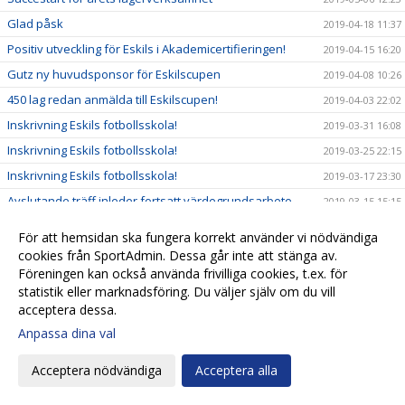
Glad påsk
2019-04-18 11:37
Positiv utveckling för Eskils i Akademicertifieringen!
2019-04-15 16:20
Gutz ny huvudsponsor för Eskilscupen
2019-04-08 10:26
450 lag redan anmälda till Eskilscupen!
2019-04-03 22:02
Inskrivning Eskils fotbollsskola!
2019-03-31 16:08
Inskrivning Eskils fotbollsskola!
2019-03-25 22:15
Inskrivning Eskils fotbollsskola!
2019-03-17 23:30
Avslutande träff inleder fortsatt värdegrundsarbete
2019-03-15 15:15
Eskilsbladet #2 - Mars 2019
2019-03-13 07:53
För att hemsidan ska fungera korrekt använder vi nödvändiga
Trafik & Fritid viktig samarbetspartner för Eskils
2019-03-07 14:15
cookies från SportAdmin. Dessa går inte att stänga av.
Föreningen kan också använda frivilliga cookies, t.ex. för
”Känns rätt att Elite Hotels stöttar Eskilsminne IF"
2019-03-06 16:03
statistik eller marknadsföring. Du väljer själv om du vill
Håkan Skoog tillbaka i moderklubben!
2019-03-05 21:38
acceptera dessa.
Anmälningarna strömmar in till Eskilscupen
2019-03-02 00:38
Anpassa dina val
Ungdomsledarna gav High Five en push framåt
2019-02-28 14:51
Acceptera nödvändiga
Acceptera alla
Market Insight värdefull samarbetspartner
2019-02-27 08:20
Kansliet stängt tisdag 26/2
2019-02-26 08:27