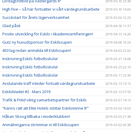
Lördagsfotboll på Västergårds IP
2019-05-10 23:38
High Five – så här fortsätter vi vårt värdegrundsarbete
2019-05-10 16:00
Succéstart för årets lägerverksamhet
2019-05-06 12:23
Glad påsk
2019-04-18 11:37
Positiv utveckling för Eskils i Akademicertifieringen!
2019-04-15 16:20
Gutz ny huvudsponsor för Eskilscupen
2019-04-08 10:26
450 lag redan anmälda till Eskilscupen!
2019-04-03 22:02
Inskrivning Eskils fotbollsskola!
2019-03-31 16:08
Inskrivning Eskils fotbollsskola!
2019-03-25 22:15
Inskrivning Eskils fotbollsskola!
2019-03-17 23:30
Avslutande träff inleder fortsatt värdegrundsarbete
2019-03-15 15:15
Eskilsbladet #2 - Mars 2019
2019-03-13 07:53
Trafik & Fritid viktig samarbetspartner för Eskils
2019-03-07 14:15
”Känns rätt att Elite Hotels stöttar Eskilsminne IF"
2019-03-06 16:03
Håkan Skoog tillbaka i moderklubben!
2019-03-05 21:38
Anmälningarna strömmar in till Eskilscupen
2019-03-02 00:38