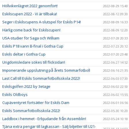
Höllvikenlägret 2022 genomfört!
2022-08-29 15:40
Eskilscupen 2022 - Vi är tillbaka!
2022-08-12 09:30
Seger i Eskilscupens A-slutspel för Eskils P14!
2022-08-09 16:33
Härlig come back för Eskilscupen!
2022-08-09 12:20
USA-studier för Saga och William
2022-07-28 20:33
Eskils P18 vann B-final i Gothia Cup
2022-07-23 20:12
Eskils deltar i Gothia Cup
2022-07-20 23:48
Ungdomsledare sökes till flicksidan!
2022-06-27 14:52
Imponerande uppslutning på årets Sommarfotboll
2022-06-16 21:35
Last Call till Eskils Sommarfotbollsskola 2022!
2022-06-03 07:30
Eskilsgolfen 2022 by 3etage
2022-06-02 22:50
Eskils Oldboys
2022-06-02 15:55
Cupäventyret fortsätter för Eskils Dam
2022-06-01 06:56
Eskils Sommarfotbollsskola 2022!
2022-05-30 10:20
Laddbox i hemmet - Erbjudande från Assemblin!
2022-05-24 10:18
Tjäna extra pengar till lagkassan - Sälj biljetter till U21-
2022-05-13 14:03