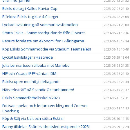
Vila i frid, Janne!
2023-07-13 21:32
Eskils deltog i Kalles Kaviar Cup
2023-07-05 21:10
Effektivt Eskils tog klar 4-0-seger
2023-06-22 23:08
Lyckad avslutning på sommarlovsfotbollen
2023-06-21 23:00
Stötta Eskils - Sommarerbjudande från C More!
2023-06-21 17:16
Resurs föreläste om ekonomi för 17-åringarna
2023-06-15 19:34
Köp Eskils Sommarhoodie via Stadium Teamsales!
2023-06-15 15:48
Lyckat Eskilsläger i Hästveda
2023-05-29 19:04
Julia Lennartsson tillbaka mot Mariebo
2023-05-26 21:33
HIF och Ystads IF FF väntar i DM
2023-05-25 21:40
Eskilscupen mot högt deltagande
2023-05-25 21:34
Nätverksträff på Scandic Oceanhamnen!
2023-05-17 20:37
Eskils Sommarfotbollsskola 2023
2023-05-15 12:11
Fortsatt spelar- och ledarutveckling med Coerver
2023-05-11 11:13
Coaching
Köp & Sälj via Uzit och stötta Eskils!
2023-05-10 11:43
Fanny tilldelas Skånes Idrottsledarstipendie 2023!
2023-05-09 17:24