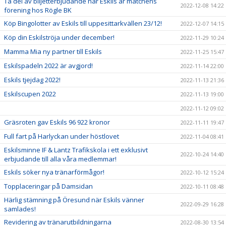
Ta del av biljetterbjudande när Eskils är matchens
2022-12-08 14:22
förening hos Rögle BK
Köp Bingolotter av Eskils till uppesittarkvällen 23/12!
2022-12-07 14:15
Köp din Eskilströja under december!
2022-11-29 10:24
Mamma Mia ny partner till Eskils
2022-11-25 15:47
Eskilspadeln 2022 är avgjord!
2022-11-14 22:00
Eskils tjejdag 2022!
2022-11-13 21:36
Eskilscupen 2022
2022-11-13 19:00
2022-11-12 09:02
Gräsroten gav Eskils 96 922 kronor
2022-11-11 19:47
Full fart på Harlyckan under höstlovet
2022-11-04 08:41
Eskilsminne IF & Lantz Trafikskola i ett exklusivt
2022-10-24 14:40
erbjudande till alla våra medlemmar!
Eskils söker nya tränarförmågor!
2022-10-12 15:24
Topplaceringar på Damsidan
2022-10-11 08:48
Härlig stämning på Öresund när Eskils vänner
2022-09-29 16:28
samlades!
Revidering av tränarutbildningarna
2022-08-30 13:54