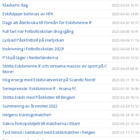
Klackens dag
2023-05-04 16:51
Eskilstjejer belönas av HFA
2023-04-20 14:09
Dags att återbruka till förmån för Eskilsminne IF
2023-04-20 10:37
Full fart när Fotbollsskolan drog igång
2023-04-08 16:41
Lyckad Påskfotboll på Harlyckan
2023-04-06 11:16
Inskrivning i Fotbollsskolan 2023!
2023-04-04 14:10
P14 på läger i Nederländerna
2023-04-03 16:55
Stötta Eskilsminne IF och streama massor av sport på C
2023-04-03 08:41
More!
Hög energi med Eskilsnätverket på Scandic Nord!
2023-03-31 19:16
Seriepremiär: Eskilsminne IF - Ariana FC
2023-03-30 16:58
Stötta Eskils med Påsklotter till Bingon!
2023-03-29 18:16
Summering av årsmötet 2022
2023-03-24 15:12
Helgens träningsmatcher!
2023-03-24 10:10
Säkra förköpsbiljett till matcherna i Ettan!
2023-03-23 16:14
Tyst minut i samband med Eskilsmatcher i helgen
2023-03-17 11:14