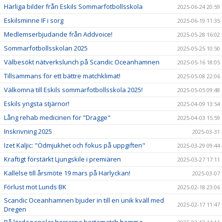
Härliga bilder från Eskils Sommarfotbollsskola
2025-06-24 20:59
Eskilsminne IF i sorg
2025-06-19 11:35
Medlemserbjudande från Addvoice!
2025-05-28 16:02
Sommarfotbollsskolan 2025
2025-05-25 10:50
Välbesökt nätverkslunch på Scandic Oceanhamnen
2025-05-16 18:05
Tillsammans för ett bättre matchklimat!
2025-05-08 22:06
Välkomna till Eskils sommarfotbollsskola 2025!
2025-05-05 09:48
Eskils yngsta stjärnor!
2025-04-09 13:54
Lång rehab medicinen för "Dragge"
2025-04-03 15:59
Inskrivning 2025
2025-03-31
Izet Kaljic: "Ödmjukhet och fokus på uppgiften"
2025-03-29 09:44
Kraftigt förstärkt Ljungskile i premiären
2025-03-27 17:11
Kallelse till årsmöte 19 mars på Harlyckan!
2025-03-07
Förlust mot Lunds BK
2025-02-18 23:06
Scandic Oceanhamnen bjuder in till en unik kväll med
2025-02-17 11:47
Dregen
På lördag spelar herrarna bortamatch hemma