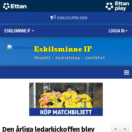
ESKILSCUPEN 2026!
ESKILSMINNE IF
LOGGA IN
Eskilsminne IF
Respekt – Kamratskap – Jämlikhet
HEM
NYHETER
BILDER ESKILSCUPEN
OM KLUBBEN
Den årliga ledarkickoffen blev
<
>