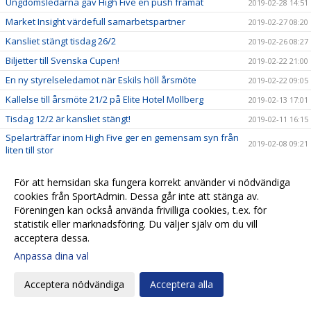
Ungdomsledarna gav High Five en push framåt
2019-02-28 14:51
Market Insight värdefull samarbetspartner
2019-02-27 08:20
Kansliet stängt tisdag 26/2
2019-02-26 08:27
Biljetter till Svenska Cupen!
2019-02-22 21:00
En ny styrelseledamot när Eskils höll årsmöte
2019-02-22 09:05
Kallelse till årsmöte 21/2 på Elite Hotel Mollberg
2019-02-13 17:01
Tisdag 12/2 är kansliet stängt!
2019-02-11 16:15
Spelarträffar inom High Five ger en gemensam syn från
2019-02-08 09:21
liten till stor
Biljetter till Svenska Cupen
2019-02-07 10:00
För att hemsidan ska fungera korrekt använder vi nödvändiga
Valberedningens förslag
2019-02-01 15:35
cookies från SportAdmin. Dessa går inte att stänga av.
Biljettsläpp Svenska Cupen!
2019-01-23 21:09
Föreningen kan också använda frivilliga cookies, t.ex. för
statistik eller marknadsföring. Du väljer själv om du vill
Biljettinformation inför Svenska Cupen!
2019-01-23 20:51
acceptera dessa.
Kalle Olsson, ny klubbchef i Eskils
2019-01-22 15:45
Anpassa dina val
Seniorlagens träningsläger spikade
2019-01-22 13:27
Acceptera nödvändiga
Acceptera alla
Eskils ungdomsläger 2019!
2019-01-21 12:30
Startskottet för High Five
2019-01-20 19:53