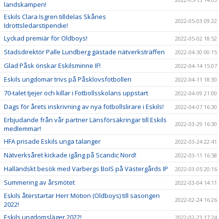
landskampen!
Eskils Clara Isgren tilldelas Skånes
2022-05-03 09:22
Idrottsledarstipendie!
Lyckad premiär för Oldboys!
2022-05-02 18:52
Stadsdirektör Palle Lundberg gästade nätverksträffen
2022-04-30 00:15
Glad Påsk önskar Eskilsminne IF!
2022-04-14 15:07
Eskils ungdomar trivs på Påsklovsfotbollen
2022-04-11 18:30
70-talet tjejer och killar i Fotbollsskolans uppstart
2022-04-09 21:00
Dags för årets inskrivning av nya fotbollslirare i Eskils!
2022-04-07 16:30
Erbjudande från vår partner Länsförsäkringar till Eskils
2022-03-29 16:30
medlemmar!
HFA prisade Eskils unga talanger
2022-03-24 22:41
Nätverksåret kickade igång på Scandic Nord!
2022-03-11 16:58
Halländskt besök med Varbergs BoIS på Västergårds IP
2022-03-05 20:16
Summering av årsmötet
2022-03-04 14:11
Eskils återstartar Herr Motion (Oldboys) till säsongen
2022-02-24 16:26
2022!
Eskils ungdomsläger 2022!
2022-02-23 17:24