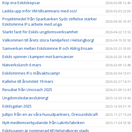
Köp era Eskilskepsar
2026-05-08 12:40
Ladda upp inför VM tillsammans med oss!
2026-05-05 22:09
Projektmedel från Sparbanken Syds stiftelse stärker
2026-04-30 10:47
Eskilsminne IF:s arbete med unga
Starkt facit för Eskils ungdomsverksamhet
2026-04-22 13:55
Välkommen till årets stora familjefest i Helsingborg!
2026-04-19 20:50
Samverkan mellan Eskilsminne IF och Aldrig Ensam
2026-03-23 10:00
Eskils spinner i kampen mot barncancer
2026-03-20 16:43
Nätverkslunch 6 mars
2026-03-09 12:48
Eskilsminnes IF:s målvaktscamp!
2026-03-04 13:01
Kallelse till årsmötet 19 mars
2026-02-27 14:31
Resultat från Unicoach 2025
2026-01-09 12:47
Ungdomsledaravslutning!
2025-12-05 13:45
Eskilsgalan 2025
2025-12-04 21:19
Jultips från en av våra huvudpartners, Öresundskraft
2025-11-27 15:24
Nytt medlemserbjudande från Lakritsfabriken
2025-11-04 10:50
Eskilscupen är nominerad till Helsingborgs stads