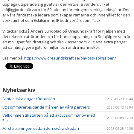
upplaga utspelade sig givetvis i den virtuella världen, vilket
möjliggjorde närvaro för 80-talet av föreningens verkliga eldsjälar. Det
är våra fantastiska ledare som skapar ramarna och innehållet för den
verksamhet som Eskilsminne IF bedriver året om. Tack!
Vi tackar också Anders Lundblad på Öresundskraft för hjälpen med
det tekniska utförandet och för hans upplysning om Solhjälpen som är
en möjlighet för idrottslag och skolklasser som vill tjäna extra pengar
att samtidigt göra gott för miljön och andra människor.
Läs mer på:
https://www.oresundskraft.se/om-oss/solhjalpen/
Nyhetsarkiv
Fantastiska dagar i Bohuslän
2026-06-29 08:44
Ett sommarerbjudande från en av våra partners
2026-06-12 13:04
Välkommen till starten på ett aktivt sommarlov med
2026-06-03 17:14
Eskils!
Första träningen sedan den svåra skadan
2026-05-28 17:25