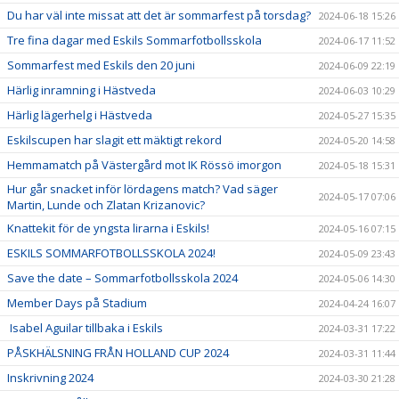
Du har väl inte missat att det är sommarfest på torsdag?
2024-06-18 15:26
Tre fina dagar med Eskils Sommarfotbollsskola
2024-06-17 11:52
Sommarfest med Eskils den 20 juni
2024-06-09 22:19
Härlig inramning i Hästveda
2024-06-03 10:29
Härlig lägerhelg i Hästveda
2024-05-27 15:35
Eskilscupen har slagit ett mäktigt rekord
2024-05-20 14:58
Hemmamatch på Västergård mot IK Rössö imorgon
2024-05-18 15:31
Hur går snacket inför lördagens match? Vad säger
2024-05-17 07:06
Martin, Lunde och Zlatan Krizanovic?
Knattekit för de yngsta lirarna i Eskils!
2024-05-16 07:15
ESKILS SOMMARFOTBOLLSSKOLA 2024!
2024-05-09 23:43
Save the date – Sommarfotbollsskola 2024
2024-05-06 14:30
Member Days på Stadium
2024-04-24 16:07
Isabel Aguilar tillbaka i Eskils
2024-03-31 17:22
PÅSKHÄLSNING FRÅN HOLLAND CUP 2024
2024-03-31 11:44
Inskrivning 2024
2024-03-30 21:28