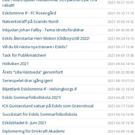
2021-10-21 10:31
rabatt!
Eskilsminne IF - FC Rosengård
2021-10-13 11:16
Nätverksträff på Scandic Nord!
2021-10-06 16:52
Inbjudan Johan Fallby - Tema Idrottsföräldrar
2021-09-30 09:30
Eskils återstartar Herr Motion (Oldboys) till 2022!
2021-09-24 16:15
Vill du bli nästa nya tränare i Eskils?
2021-09-17 15:58
Tack för Publikmatchen!
2021-09-09 13:58
Höllviken 2021
2021-09-06 14:16
Årets ”Lilla Hästveda” genomfört!
2021-08-22 08:08
Seriespelet drar igång igen!
2021-08-13 07:35
Biljettlänk Eskilsminne IF - Helsingborgs IF
2021-08-12 16:34
Eskils Sommarfotbollskola 2021!
2021-06-28 15:31
ICA Gustavslund satsar på Eskils som Gräsrotsval
2021-06-17 15:00
Succéstart för Eskils Sommarfotbollskola
2021-06-16 16:59
Eskilsbladet 6 - Juni 2021
2021-06-10 15:10
Diplomering för Drivkraft Akademi
2021-06-09 15:58