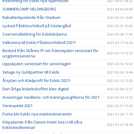
Inskrivning för Eskils nya stjärnskott!
2021-04-07 08:22
SUMMERCAMP HELSINGBORG
2021-04-06 09:00
Rabatterbjudande från Stadium
2021-03-31 16:00
Lyckad Påsklovsfotboll på Västergård
2021-03-31 10:02
Coerverutbildning för Eskilsledarna
2021-03-28 17:47
Välkomna till Eskils Påsklovsfotboll 2021!
2021-03-17 16:36
Besked från Skånes FF om framskjuten seriestart för
2021-03-15 12:33
ungdomsserierna
Uppskjuten seriestart för seniorlagen
2021-03-10 10:02
3etage ny Guldpartner till Eskils
2021-03-06 13:44
Årsplan och Klädprofil för Eskils 2021!
2021-02-12 15:29
Den årliga ledarkickoffen blev digital
2021-02-08 15:57
Aviseringar medlems- och träningsavgifterna för 2021
2021-02-04 13:52
Seriespelet 2021
2021-02-01 15:53
Puma blir Eskils nya märkesleverantör
2021-01-28 11:10
Erbjudande från Clarion Hotel Sea U till våra
2021-01-21 18:18
Eskilsmedlemmar!