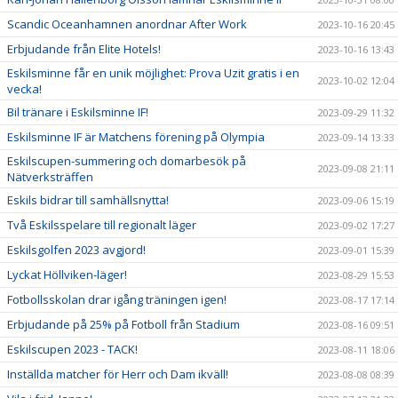
Scandic Oceanhamnen anordnar After Work
2023-10-16 20:45
Erbjudande från Elite Hotels!
2023-10-16 13:43
Eskilsminne får en unik möjlighet: Prova Uzit gratis i en
2023-10-02 12:04
vecka!
Bil tränare i Eskilsminne IF!
2023-09-29 11:32
Eskilsminne IF är Matchens förening på Olympia
2023-09-14 13:33
Eskilscupen-summering och domarbesök på
2023-09-08 21:11
Nätverksträffen
Eskils bidrar till samhällsnytta!
2023-09-06 15:19
Två Eskilsspelare till regionalt läger
2023-09-02 17:27
Eskilsgolfen 2023 avgjord!
2023-09-01 15:39
Lyckat Höllviken-läger!
2023-08-29 15:53
Fotbollsskolan drar igång träningen igen!
2023-08-17 17:14
Erbjudande på 25% på Fotboll från Stadium
2023-08-16 09:51
Eskilscupen 2023 - TACK!
2023-08-11 18:06
Inställda matcher för Herr och Dam ikväll!
2023-08-08 08:39