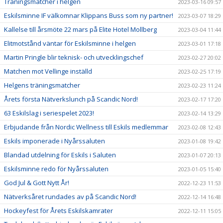
Träningsmatcher i helgen
2023-03-16 09:57
Eskilsminne IF välkomnar Klippans Buss som ny partner!
2023-03-07 18:29
Kallelse till årsmöte 22 mars på Elite Hotel Mollberg
2023-03-04 11:44
Elitmotstånd väntar för Eskilsminne i helgen
2023-03-01 17:18
Martin Pringle blir teknisk- och utvecklingschef
2023-02-27 20:02
Matchen mot Vellinge inställd
2023-02-25 17:19
Helgens träningsmatcher
2023-02-23 11:24
Årets första Nätverkslunch på Scandic Nord!
2023-02-17 17:20
63 Eskilslag i seriespelet 2023!
2023-02-14 13:29
Erbjudande från Nordic Wellness till Eskils medlemmar
2023-02-08 12:43
Eskils imponerade i Nyårssaluten
2023-01-08 19:42
Blandad utdelning för Eskils i Saluten
2023-01-07 20:13
Eskilsminne redo för Nyårssaluten
2023-01-05 15:40
God Jul & Gott Nytt År!
2022-12-23 11:53
Nätverksåret rundades av på Scandic Nord!
2022-12-14 16:48
Hockeyfest för Årets Eskilskamrater
2022-12-11 15:05