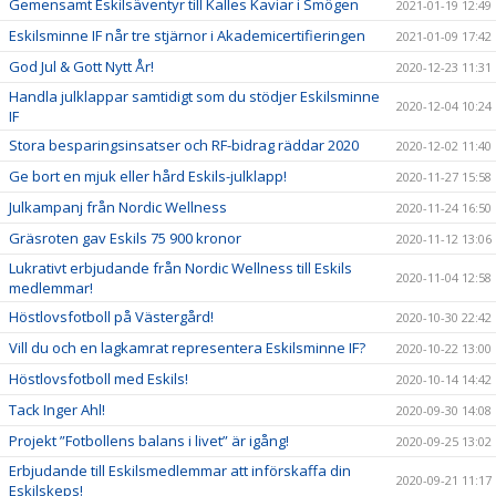
Gemensamt Eskilsäventyr till Kalles Kaviar i Smögen
2021-01-19 12:49
Eskilsminne IF når tre stjärnor i Akademicertifieringen
2021-01-09 17:42
God Jul & Gott Nytt År!
2020-12-23 11:31
Handla julklappar samtidigt som du stödjer Eskilsminne
2020-12-04 10:24
IF
Stora besparingsinsatser och RF-bidrag räddar 2020
2020-12-02 11:40
Ge bort en mjuk eller hård Eskils-julklapp!
2020-11-27 15:58
Julkampanj från Nordic Wellness
2020-11-24 16:50
Gräsroten gav Eskils 75 900 kronor
2020-11-12 13:06
Lukrativt erbjudande från Nordic Wellness till Eskils
2020-11-04 12:58
medlemmar!
Höstlovsfotboll på Västergård!
2020-10-30 22:42
Vill du och en lagkamrat representera Eskilsminne IF?
2020-10-22 13:00
Höstlovsfotboll med Eskils!
2020-10-14 14:42
Tack Inger Ahl!
2020-09-30 14:08
Projekt ”Fotbollens balans i livet” är igång!
2020-09-25 13:02
Erbjudande till Eskilsmedlemmar att införskaffa din
2020-09-21 11:17
Eskilskeps!