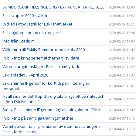
SUMMERCAMP HELSINGBORG - EXTRAINSATTA TILLFÄLLE
2020-06-04 12:00
Eskilscupen 2020 ställs in
2020-06-01 13:52
Lyckad Fotbollsgrill för Eskilsnätverket
2020-05-29 13:51
Eskilsgolfen spelad och avgjord!
2020-05-20 12:56
Info från Stadium
2020-05-07 14:00
Välkomna till Eskils Sommarfotbollskola 2020!
2020-05-05 14:47
Publikfritt kring seriematcherna tillsvidare
2020-04-28 17:30
Vårens ungdomsläger i Eskils framflyttade!
2020-04-27 14:27
Eskilsbladet 5 - April 2020
2020-04-23 17:37
Eskilsminne IF genomför korttidspermittering av
2020-04-21 12:07
personal
Ikväll smäller det! Köp din digitala bingolott på nätet och
2020-04-12 13:23
stötta Eskilsminne IF!
Stötta Eskilsminne IF genom digitala bingolotter i Påsk!
2020-04-08 15:47
Publikfritt på samtliga träningsmatcher
2020-04-07 17:10
Varmt välkomna till premiären av utomhusträningen i
2020-04-03 16:10
Eskils fotbollsskola!