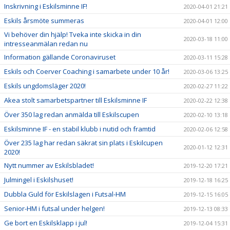
Inskrivning i Eskilsminne IF!
2020-04-01 21:21
Eskils årsmöte summeras
2020-04-01 12:00
Vi behöver din hjälp! Tveka inte skicka in din
2020-03-18 11:00
intresseanmälan redan nu
Information gällande Coronaviruset
2020-03-11 15:28
Eskils och Coerver Coaching i samarbete under 10 år!
2020-03-06 13:25
Eskils ungdomsläger 2020!
2020-02-27 11:22
Akea stolt samarbetspartner till Eskilsminne IF
2020-02-22 12:38
Över 350 lag redan anmälda till Eskilscupen
2020-02-10 13:18
Eskilsminne IF - en stabil klubb i nutid och framtid
2020-02-06 12:58
Över 235 lag har redan säkrat sin plats i Eskilcupen
2020-01-12 12:31
2020!
Nytt nummer av Eskilsbladet!
2019-12-20 17:21
Julmingel i Eskilshuset!
2019-12-18 16:25
Dubbla Guld för Eskilslagen i Futsal-HM
2019-12-15 16:05
Senior-HM i futsal under helgen!
2019-12-13 08:33
Ge bort en Eskilsklapp i jul!
2019-12-04 15:31