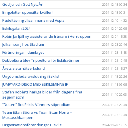
God Jul och Gott Nytt År!
2024-12-18 00:34
Bingolotter uppesittarkvällen!
2024-12-18 00:31
Padeltävling tillsammans med Aspia
2024-12-10 14:32
Eskilsgalan 2024
2024-12-04 22:05
Robin Jarfjäll ny assisterande tränare i Herrtruppen
2024-12-04 15:38
Julkampanj hos Stadium
2024-12-03 20:46
Förändringar i damlaget!
2024-11-28 13:58
Dubbeltura blev Trippeltura för Eskilsvänner
2024-11-26 10:45
Årets sista nätverkslunch
2024-11-25 15:27
Ungdomsledaravslutning i Eskils!
2024-11-18 22:26
JUMPYARD-DISCO MED ESKILSMINNE IF!
2024-11-11 09:05
Stefan Robèrts härliga bilder från dagens fina
2024-11-10 22:03
segermatch!
”Dutten” fick Eskils Vänners stipendium
2024-11-06 20:48
Team Ettan Södra vs Team Ettan Norra –
2024-11-06 10:48
Mustaschkampen
Organisationsförändringar i Eskils!
2024-10-28 18:55