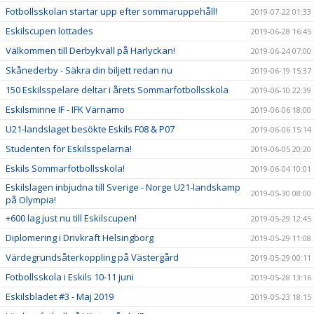
Fotbollsskolan startar upp efter sommaruppehåll!
2019-07-22 01:33
Eskilscupen lottades
2019-06-28 16:45
Välkommen till Derbykväll på Harlyckan!
2019-06-24 07:00
Skånederby - Säkra din biljett redan nu
2019-06-19 15:37
150 Eskilsspelare deltar i årets Sommarfotbollsskola
2019-06-10 22:39
Eskilsminne IF - IFK Värnamo
2019-06-06 18:00
U21-landslaget besökte Eskils F08 & P07
2019-06-06 15:14
Studenten för Eskilsspelarna!
2019-06-05 20:20
Eskils Sommarfotbollsskola!
2019-06-04 10:01
Eskilslagen inbjudna till Sverige - Norge U21-landskamp
2019-05-30 08:00
på Olympia!
+600 lag just nu till Eskilscupen!
2019-05-29 12:45
Diplomering i Drivkraft Helsingborg
2019-05-29 11:08
Värdegrundsåterkoppling på Västergård
2019-05-29 00:11
Fotbollsskola i Eskils 10-11 juni
2019-05-28 13:16
Eskilsbladet #3 - Maj 2019
2019-05-23 18:15