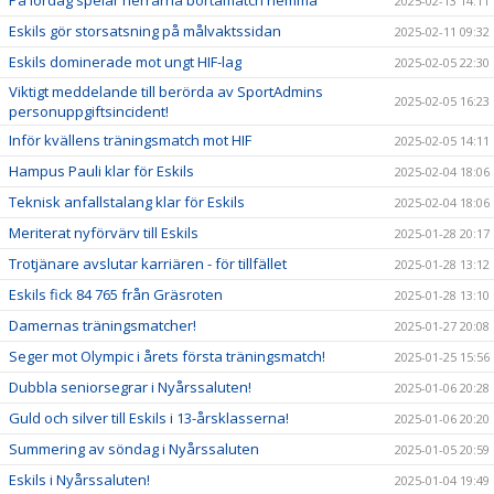
2025-02-13 14:11
Eskils gör storsatsning på målvaktssidan
2025-02-11 09:32
Eskils dominerade mot ungt HIF-lag
2025-02-05 22:30
Viktigt meddelande till berörda av SportAdmins
2025-02-05 16:23
personuppgiftsincident!
Inför kvällens träningsmatch mot HIF
2025-02-05 14:11
Hampus Pauli klar för Eskils
2025-02-04 18:06
Teknisk anfallstalang klar för Eskils
2025-02-04 18:06
Meriterat nyförvärv till Eskils
2025-01-28 20:17
Trotjänare avslutar karriären - för tillfället
2025-01-28 13:12
Eskils fick 84 765 från Gräsroten
2025-01-28 13:10
Damernas träningsmatcher!
2025-01-27 20:08
Seger mot Olympic i årets första träningsmatch!
2025-01-25 15:56
Dubbla seniorsegrar i Nyårssaluten!
2025-01-06 20:28
Guld och silver till Eskils i 13-årsklasserna!
2025-01-06 20:20
Summering av söndag i Nyårssaluten
2025-01-05 20:59
Eskils i Nyårssaluten!
2025-01-04 19:49