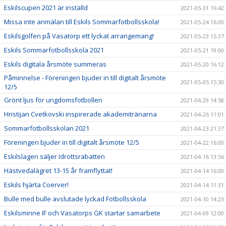
Eskilscupen 2021 är inställd
2021-05-31 16:42
Missa inte anmälan till Eskils Sommarfotbollsskola!
2021-05-24 16:00
Eskilsgolfen på Vasatorp ett lyckat arrangemang!
2021-05-23 15:37
Eskils Sommarfotbollsskola 2021
2021-05-21 19:00
Eskils digitala årsmöte summeras
2021-05-20 16:12
Påminnelse - Föreningen bjuder in till digitalt årsmöte
2021-05-05 15:30
12/5
Grönt ljus för ungdomsfotbollen
2021-04-29 14:58
Hristijan Cvetkovski inspirerade akademitränarna
2021-04-26 11:01
Sommarfotbollsskolan 2021
2021-04-23 21:37
Föreningen bjuder in till digitalt årsmöte 12/5
2021-04-22 16:00
Eskilslagen säljer Idrottsrabatten
2021-04-16 13:56
Hästvedalägret 13-15 år framflyttat!
2021-04-14 16:00
Eskils hjärta Coerver!
2021-04-14 11:31
Bulle med bulle avslutade lyckad Fotbollsskola
2021-04-10 14:23
Eskilsminne IF och Vasatorps GK startar samarbete
2021-04-09 12:00