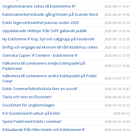
Ungdomstränare sökes till Eskilsminne IF!
2020-08-31 16:31
Eskilsnätverket kickade igång hösten på Scandic Nord
2020-08-28 14:52
Eskils lägerverksamhet pausas under 2020
2020-08-26 12:34
Uppdaterade riktlinjer från SvFF gällande publik
2020-08-13 23:36
Ny Eskilsmine IF Köp, byt och säljgrupp på Facebook!
2020-08-13 22:30
Driftig och engagerad ekonom till vårt klubbhus sökes
2020-08-11 15:23
Svenska Cupen: IF Centern - Eskilsminne IF
2020-08-01 12:53
Välkomna till sommarens tredje Eskilspadel på
2020-07-27 15:30
Padelcrew!
Välkomna till sommarens andra Eskilspadel på Padel
2020-07-02 17:17
Crew!
Eskils Sommarfotbollsskola blev en succé!
2020-06-24 16:47
Tävla och vinn en Elscooter!
2020-06-18 23:24
Succéstart för ungdomslagen
2020-06-16 12:22
ICA Gustavslund satsar på Eskils
2020-06-12
Spela Padel med Eskils i sommar!
2020-06-10 16:24
Erbjudande från Elite Hotels och Eskilsminne IF
2020-06-04 16:05