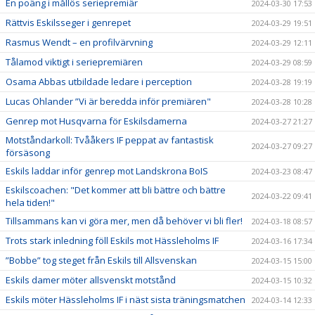
En poäng i mållös seriepremiär
2024-03-30 17:53
Rättvis Eskilsseger i genrepet
2024-03-29 19:51
Rasmus Wendt – en profilvärvning
2024-03-29 12:11
Tålamod viktigt i seriepremiären
2024-03-29 08:59
Osama Abbas utbildade ledare i perception
2024-03-28 19:19
Lucas Ohlander ”Vi är beredda inför premiären"
2024-03-28 10:28
Genrep mot Husqvarna för Eskilsdamerna
2024-03-27 21:27
Motståndarkoll: Tvååkers IF peppat av fantastisk
2024-03-27 09:27
försäsong
Eskils laddar inför genrep mot Landskrona BoIS
2024-03-23 08:47
Eskilscoachen: "Det kommer att bli bättre och bättre
2024-03-22 09:41
hela tiden!"
Tillsammans kan vi göra mer, men då behöver vi bli fler!
2024-03-18 08:57
Trots stark inledning föll Eskils mot Hässleholms IF
2024-03-16 17:34
”Bobbe” tog steget från Eskils till Allsvenskan
2024-03-15 15:00
Eskils damer möter allsvenskt motstånd
2024-03-15 10:32
Eskils möter Hässleholms IF i näst sista träningsmatchen
2024-03-14 12:33