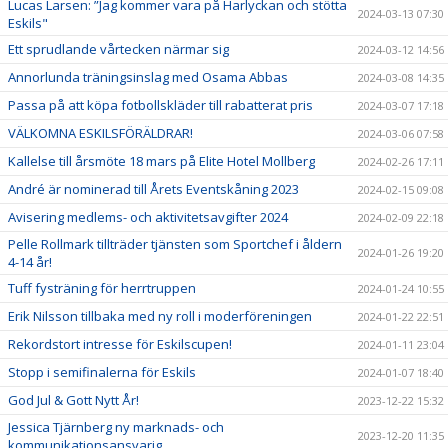
Lucas Larsen: ”Jag kommer vara på Harlyckan och stötta
2024-03-13 07:30
Eskils"
Ett sprudlande vårtecken närmar sig
2024-03-12 14:56
Annorlunda träningsinslag med Osama Abbas
2024-03-08 14:35
Passa på att köpa fotbollskläder till rabatterat pris
2024-03-07 17:18
VÄLKOMNA ESKILSFÖRÄLDRAR!
2024-03-06 07:58
Kallelse till årsmöte 18 mars på Elite Hotel Mollberg
2024-02-26 17:11
André är nominerad till Årets Eventskåning 2023
2024-02-15 09:08
Avisering medlems- och aktivitetsavgifter 2024
2024-02-09 22:18
Pelle Rollmark tillträder tjänsten som Sportchef i åldern
2024-01-26 19:20
4-14 år!
Tuff fysträning för herrtruppen
2024-01-24 10:55
Erik Nilsson tillbaka med ny roll i moderföreningen
2024-01-22 22:51
Rekordstort intresse för Eskilscupen!
2024-01-11 23:04
Stopp i semifinalerna för Eskils
2024-01-07 18:40
God Jul & Gott Nytt År!
2023-12-22 15:32
Jessica Tjärnberg ny marknads- och
2023-12-20 11:35
kommunikationsansvarig