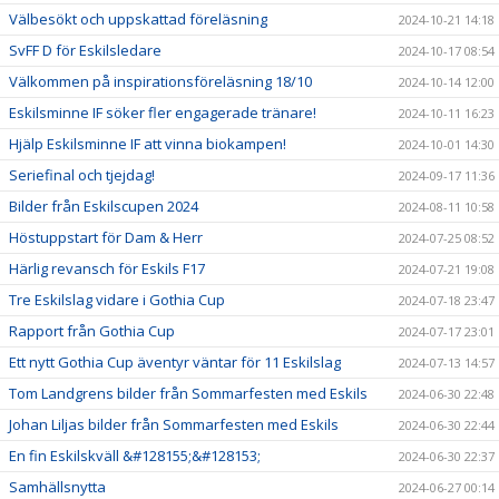
Välbesökt och uppskattad föreläsning
2024-10-21 14:18
SvFF D för Eskilsledare
2024-10-17 08:54
Välkommen på inspirationsföreläsning 18/10
2024-10-14 12:00
Eskilsminne IF söker fler engagerade tränare!
2024-10-11 16:23
Hjälp Eskilsminne IF att vinna biokampen!
2024-10-01 14:30
Seriefinal och tjejdag!
2024-09-17 11:36
Bilder från Eskilscupen 2024
2024-08-11 10:58
Höstuppstart för Dam & Herr
2024-07-25 08:52
Härlig revansch för Eskils F17
2024-07-21 19:08
Tre Eskilslag vidare i Gothia Cup
2024-07-18 23:47
Rapport från Gothia Cup
2024-07-17 23:01
Ett nytt Gothia Cup äventyr väntar för 11 Eskilslag
2024-07-13 14:57
Tom Landgrens bilder från Sommarfesten med Eskils
2024-06-30 22:48
Johan Liljas bilder från Sommarfesten med Eskils
2024-06-30 22:44
En fin Eskilskväll &#128155;&#128153;
2024-06-30 22:37
Samhällsnytta
2024-06-27 00:14