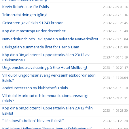
Kevin Robért klar för Eskils
2023-12-19 09:56
Tränarutbildningen igång!
2023-12-17 13:16
Gräsroten gav Eskils 91 243 kronor
2023-12-06 21:45
Köp din matchtröja under december!
2023-12-05 13:40
Nätverkslunch och Eskilspadeln avlutade Nätverksåret
2023-12-02 13:04
Eskilsgalan summerade året för Herr & Dam
2023-12-01 23:09
Köp dina Bingolotter till uppesittarkvällen 23/12 av
2023-11-30 10:59
Eskilsminne IF
Ungdomsledaravslutning på Elite Hotel Mollberg!
2023-11-20 21:17
Vill du bli ungdomsansvarig verksamhetskoordinator i
2023-11-17 06:04
Eskils?
André Petersson ny klubbchef i Eskils
2023-11-15 10:58
Vill du bli Marknad och kommunikationsansvarig i
2023-11-09 23:31
Eskils?
Köp dina bingolotter till uppesittarkvällen 23/12 från
2023-11-09 23:30
Eskils!
”Höstlovsfotbollen” blev en fullträff
2023-11-01 21:28
Karl-Johan Hallenborg Olsson lämnar Eskilsminne IF
2023-10-31 08:00