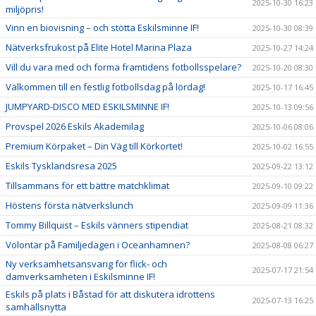
2025-10-30 16:23
miljöpris!
Vinn en biovisning – och stötta Eskilsminne IF!
2025-10-30 08:39
Nätverksfrukost på Elite Hotel Marina Plaza
2025-10-27 14:24
Vill du vara med och forma framtidens fotbollsspelare?
2025-10-20 08:30
Välkommen till en festlig fotbollsdag på lördag!
2025-10-17 16:45
JUMPYARD-DISCO MED ESKILSMINNE IF!
2025-10-13 09:56
Provspel 2026 Eskils Akademilag
2025-10-06 08:06
Premium Körpaket – Din Väg till Körkortet!
2025-10-02 16:55
Eskils Tysklandsresa 2025
2025-09-22 13:12
Tillsammans för ett bättre matchklimat
2025-09-10 09:22
Höstens första nätverkslunch
2025-09-09 11:36
Tommy Billquist – Eskils vänners stipendiat
2025-08-21 08:32
Volontär på Familjedagen i Oceanhamnen?
2025-08-08 06:27
Ny verksamhetsansvarig för flick- och
2025-07-17 21:54
damverksamheten i Eskilsminne IF!
Eskils på plats i Båstad för att diskutera idrottens
2025-07-13 16:25
samhällsnytta