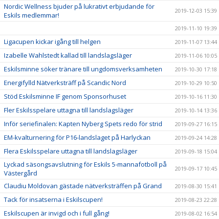
Nordic Wellness bjuder på lukrativt erbjudande för
2019-12-03 15:39
Eskils medlemmar!
2019-11-10 19:39
Ligacupen kickar igång till helgen
2019-11-07 13:44
Izabelle Wahlstedt kallad till landslagsläger
2019-11-06 10:05
Eskilsminne söker tränare till ungdomsverksamheten
2019-10-30 17:18
Energifylld Nätverksträff på Scandic Nord
2019-10-29 10:50
Stöd Eskilsminne IF genom Sponsorhuset
2019-10-16 11:30
Fler Eskilsspelare uttagna till landslagsläger
2019-10-14 13:36
Inför seriefinalen: Kapten Nyberg Spets redo för strid
2019-09-27 16:15
EM-kvalturnering för P16-landslaget på Harlyckan
2019-09-24 14:28
Flera Eskilsspelare uttagna till landslagsläger
2019-09-18 15:04
Lyckad säsongsavslutning för Eskils 5-mannafotboll på
2019-09-17 10:45
Västergård
Claudiu Moldovan gästade nätverksträffen på Grand
2019-08-30 15:41
Tack för insatserna i Eskilscupen!
2019-08-23 22:28
Eskilscupen är invigd och i full gång!
2019-08-02 16:54