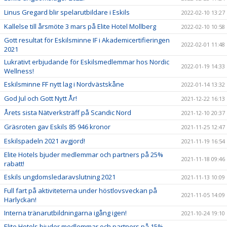
Linus Gregard blir spelarutbildare i Eskils
2022-02-10 13:27
Kallelse till årsmöte 3 mars på Elite Hotel Mollberg
2022-02-10 10:58
Gott resultat för Eskilsminne IF i Akademicertifieringen
2022-02-01 11:48
2021
Lukrativt erbjudande för Eskilsmedlemmar hos Nordic
2022-01-19 14:33
Wellness!
Eskilsminne FF nytt lag i Nordvästskåne
2022-01-14 13:32
God Jul och Gott Nytt År!
2021-12-22 16:13
Årets sista Nätverksträff på Scandic Nord
2021-12-10 20:37
Gräsroten gav Eskils 85 946 kronor
2021-11-25 12:47
Eskilspadeln 2021 avgjord!
2021-11-19 16:54
Elite Hotels bjuder medlemmar och partners på 25%
2021-11-18 09:46
rabatt!
Eskils ungdomsledaravslutning 2021
2021-11-13 10:09
Full fart på aktiviteterna under höstlovsveckan på
2021-11-05 14:09
Harlyckan!
Interna tränarutbildningarna igång igen!
2021-10-24 19:10
Elite Hotels bjuder medlemmar och partners på 15%