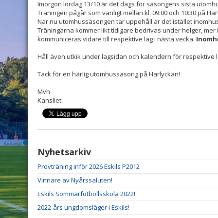
Imorgon lördag 13/10 är det dags för säsongens sista utomhust
Träningen pågår som vanligt mellan kl. 09:00 och 10:30 på Har
När nu utomhussäsongen tar uppehåll är det istället inomhus
Träningarna kommer likt tidigare bedrivas under helger, mer 
kommuniceras vidare till respektive lag i nästa vecka.
Inomhu
Håll även utkik under lagsidan och kalendern för respektive
Tack för en härlig utomhussäsong på Harlyckan!
Mvh
Kansliet
Nyhetsarkiv
Provträning inför 2026 Eskils P2012
Vinnare av Nyårssaluten!
Eskils Sommarfotbollsskola 2022!
2022-års ungdomsläger i Eskils!