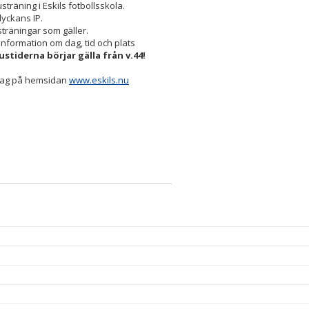
räning i Eskils fotbollsskola.
lyckans IP.
träningar som gäller.
information om dag, tid och plats
stiderna börjar gälla från v.44!
 lag på hemsidan
www.eskils.nu