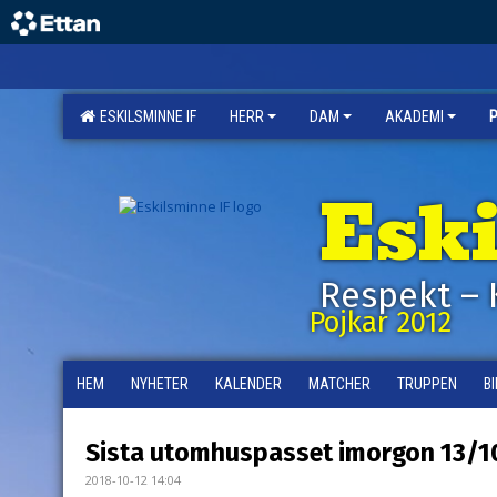
ESKILSMINNE IF
HERR
DAM
AKADEMI
Esk
Respekt – 
Pojkar 2012
HEM
NYHETER
KALENDER
MATCHER
TRUPPEN
B
Sista utomhuspasset imorgon 13/1
2018-10-12 14:04