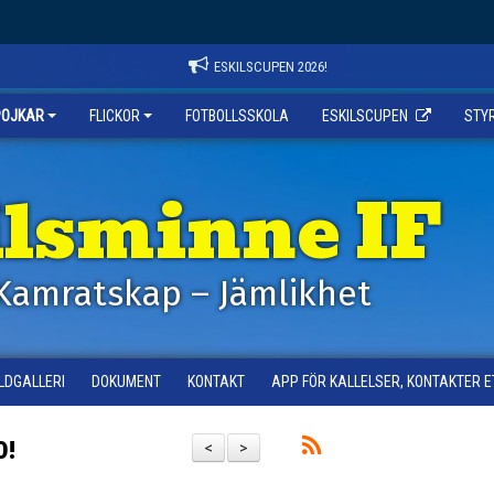
ESKILSCUPEN 2026!
POJKAR
FLICKOR
FOTBOLLSSKOLA
ESKILSCUPEN
STY
ilsminne IF
Kamratskap – Jämlikhet
ILDGALLERI
DOKUMENT
KONTAKT
APP FÖR KALLELSER, KONTAKTER E
0!
<
>