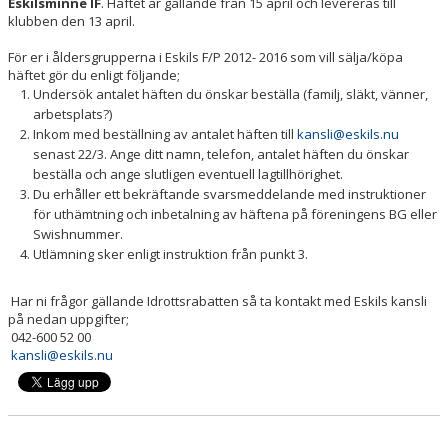
Eskilsminne IF
. Häftet är gällande från 15 april och levereras till
klubben den 13 april.
För er i åldersgrupperna i Eskils F/P 2012- 2016 som vill sälja/köpa
häftet gör du enligt följande;
Undersök antalet häften du önskar beställa (familj, släkt, vänner,
arbetsplats?)
Inkom med beställning av antalet häften till
kansli@eskils.nu
senast 22/3. Ange ditt namn, telefon, antalet häften du önskar
beställa och ange slutligen eventuell lagtillhörighet.
Du erhåller ett bekräftande svarsmeddelande med instruktioner
för uthämtning och inbetalning av häftena på föreningens BG eller
Swishnummer.
Utlämning sker enligt instruktion från punkt 3.
Har ni frågor gällande Idrottsrabatten så ta kontakt med Eskils kansli
på nedan uppgifter;
042-600 52 00
kansli@eskils.nu