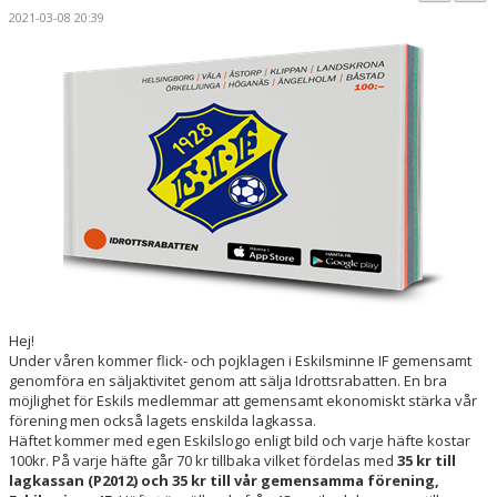
TRUPPEN
2021-03-08 20:39
BILDGALLERI
DOKUMENT
KONTAKT
APP FÖR KALLELSER, KONTAKTER ETC
Hej!
Under våren kommer flick- och pojklagen i Eskilsminne IF gemensamt
genomföra en säljaktivitet genom att sälja Idrottsrabatten. En bra
möjlighet för Eskils medlemmar att gemensamt ekonomiskt stärka vår
förening men också lagets enskilda lagkassa.
Häftet kommer med egen Eskilslogo enligt bild och varje häfte kostar
100kr. På varje häfte går 70 kr tillbaka vilket fördelas med
35 kr till
lagkassan (P2012) och 35 kr
till vår gemensamma förening,