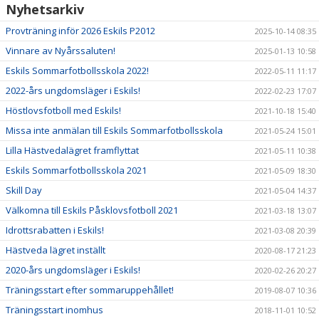
Nyhetsarkiv
Provträning inför 2026 Eskils P2012
2025-10-14 08:35
Vinnare av Nyårssaluten!
2025-01-13 10:58
Eskils Sommarfotbollsskola 2022!
2022-05-11 11:17
2022-års ungdomsläger i Eskils!
2022-02-23 17:07
Höstlovsfotboll med Eskils!
2021-10-18 15:40
Missa inte anmälan till Eskils Sommarfotbollsskola
2021-05-24 15:01
Lilla Hästvedalägret framflyttat
2021-05-11 10:38
Eskils Sommarfotbollsskola 2021
2021-05-09 18:30
Skill Day
2021-05-04 14:37
Välkomna till Eskils Påsklovsfotboll 2021
2021-03-18 13:07
Idrottsrabatten i Eskils!
2021-03-08 20:39
Hästveda lägret inställt
2020-08-17 21:23
2020-års ungdomsläger i Eskils!
2020-02-26 20:27
Träningsstart efter sommaruppehållet!
2019-08-07 10:36
Träningsstart inomhus
2018-11-01 10:52