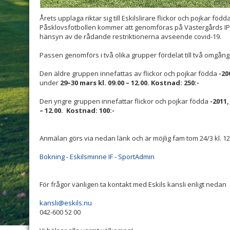
Årets upplaga riktar sig till Eskilslirare flickor och pojkar född
Påsklovsfotbollen kommer att genomföras på Västergårds I
hänsyn av de rådande restriktionerna avseende covid-19.
Passen genomförs i två olika grupper fördelat till två omgång
Den äldre gruppen innefattas av flickor och pojkar födda
-20
under
29–30 mars kl. 09.00 – 12.00. Kostnad: 250:-
Den yngre gruppen innefattar flickor och pojkar födda
-2011,
– 12.00. Kostnad: 100:-
Anmälan görs via nedan länk och är möjlig fam tom 24/3 kl. 12
Bokning - Eskilsminne IF - SportAdmin
För frågor vänligen ta kontakt med Eskils kansli enligt nedan
kansli@eskils.nu
042-600 52 00