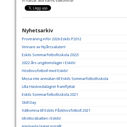
Vi hälsar alla varmt välkomna!
Nyhetsarkiv
Provträning inför 2026 Eskils P2012
Vinnare av Nyårssaluten!
Eskils Sommarfotbollsskola 2022!
2022-års ungdomsläger i Eskils!
Höstlovsfotboll med Eskils!
Missa inte anmälan till Eskils Sommarfotbollsskola
Lilla Hästvedalägret framflyttat
Eskils Sommarfotbollsskola 2021
Skill Day
Välkomna till Eskils Påsklovsfotboll 2021
Idrottsrabatten i Eskils!
Hästveda lägret inställt