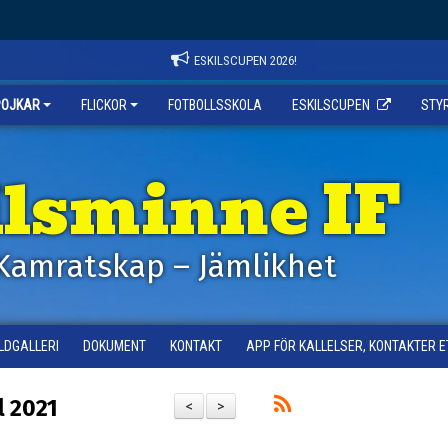
ESKILSCUPEN 2026!
POJKAR
FLICKOR
FOTBOLLSSKOLA
ESKILSCUPEN
STY
ilsminne IF
Kamratskap – Jämlikhet
ILDGALLERI
DOKUMENT
KONTAKT
APP FÖR KALLELSER, KONTAKTER E
l 2021
<
>