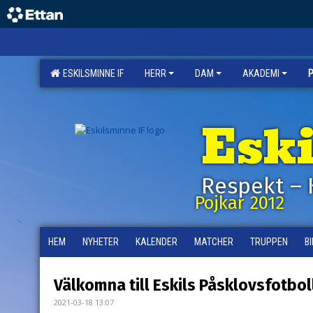
ESKILSMINNE IF
HERR
DAM
AKADEMI
Esk
Respekt – 
Pojkar 2012
HEM
NYHETER
KALENDER
MATCHER
TRUPPEN
B
Välkomna till Eskils Påsklovsfotbol
2021-03-18 13:07