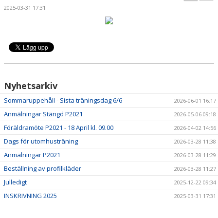
TRUPPEN
2025-03-31 17:31
BILDGALLERI
DOKUMENT
KONTAKT
Nyhetsarkiv
Sommaruppehåll - Sista träningsdag 6/6
2026-06-01 16:17
Anmälningar Stängd P2021
2026-05-06 09:18
Föräldramöte P2021 - 18 April kl. 09.00
2026-04-02 14:56
Dags för utomhusträning
2026-03-28 11:38
Anmälningar P2021
2026-03-28 11:29
Beställning av profilkläder
2026-03-28 11:27
Julledigt
2025-12-22 09:34
INSKRIVNING 2025
2025-03-31 17:31