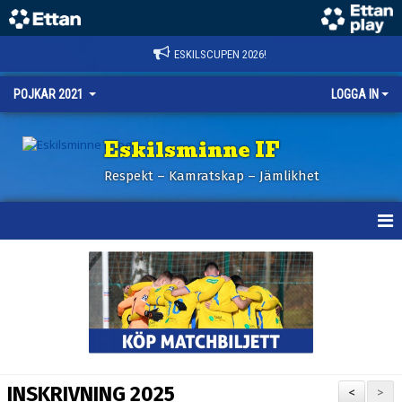
ESKILSCUPEN 2026!
POJKAR 2021
LOGGA IN
Eskilsminne IF
Respekt – Kamratskap – Jämlikhet
HEM
NYHETER
KALENDER
MATCHER
INSKRIVNING 2025
<
>