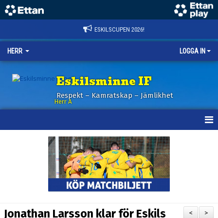
ESKILSCUPEN 2026!
HERR
LOGGA IN
Eskilsminne IF
Respekt – Kamratskap – Jämlikhet
Herr A
HEM
KALENDER
NYHETER
TRUPPEN
Jonathan Larsson klar för Eskils
<
>