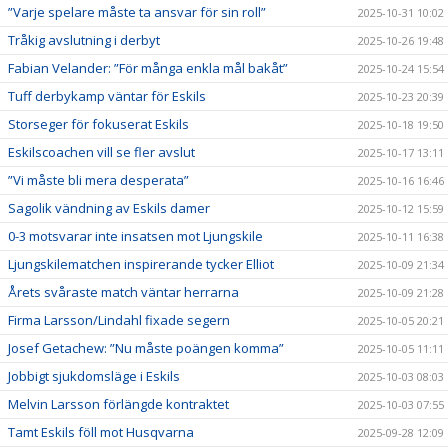
”Varje spelare måste ta ansvar för sin roll”
2025-10-31 10:02
Tråkig avslutning i derbyt
2025-10-26 19:48
Fabian Velander: ”För många enkla mål bakåt”
2025-10-24 15:54
Tuff derbykamp väntar för Eskils
2025-10-23 20:39
Storseger för fokuserat Eskils
2025-10-18 19:50
Eskilscoachen vill se fler avslut
2025-10-17 13:11
”Vi måste bli mera desperata”
2025-10-16 16:46
Sagolik vändning av Eskils damer
2025-10-12 15:59
0-3 motsvarar inte insatsen mot Ljungskile
2025-10-11 16:38
Ljungskilematchen inspirerande tycker Elliot
2025-10-09 21:34
Årets svåraste match väntar herrarna
2025-10-09 21:28
Firma Larsson/Lindahl fixade segern
2025-10-05 20:21
Josef Getachew: ”Nu måste poängen komma”
2025-10-05 11:11
Jobbigt sjukdomsläge i Eskils
2025-10-03 08:03
Melvin Larsson förlängde kontraktet
2025-10-03 07:55
Tamt Eskils föll mot Husqvarna
2025-09-28 12:09