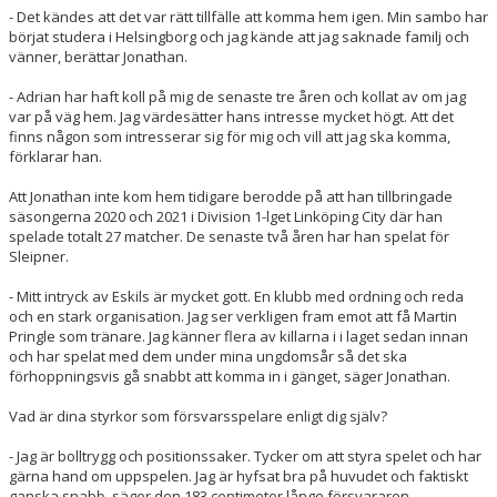
- Det kändes att det var rätt tillfälle att komma hem igen. Min sambo har
börjat studera i Helsingborg och jag kände att jag saknade familj och
vänner, berättar Jonathan.
- Adrian har haft koll på mig de senaste tre åren och kollat av om jag
var på väg hem. Jag värdesätter hans intresse mycket högt. Att det
finns någon som intresserar sig för mig och vill att jag ska komma,
förklarar han.
Att Jonathan inte kom hem tidigare berodde på att han tillbringade
säsongerna 2020 och 2021 i Division 1-lget Linköping City där han
spelade totalt 27 matcher. De senaste två åren har han spelat för
Sleipner.
- Mitt intryck av Eskils är mycket gott. En klubb med ordning och reda
och en stark organisation. Jag ser verkligen fram emot att få Martin
Pringle som tränare. Jag känner flera av killarna i i laget sedan innan
och har spelat med dem under mina ungdomsår så det ska
förhoppningsvis gå snabbt att komma in i gänget, säger Jonathan.
Vad är dina styrkor som försvarsspelare enligt dig själv?
- Jag är bolltrygg och positionssaker. Tycker om att styra spelet och har
gärna hand om uppspelen. Jag är hyfsat bra på huvudet och faktiskt
ganska snabb, säger den 183 centimeter långe försvararen.