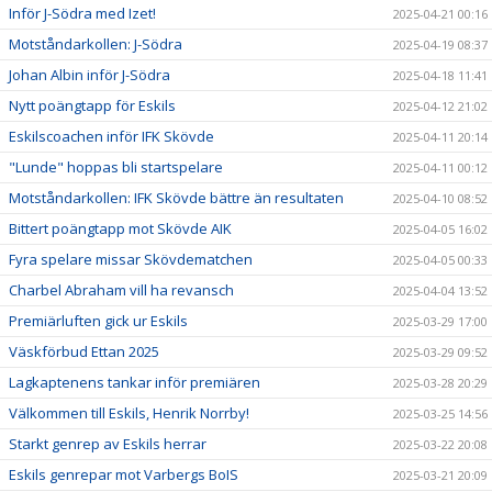
Inför J-Södra med Izet!
2025-04-21 00:16
Motståndarkollen: J-Södra
2025-04-19 08:37
Johan Albin inför J-Södra
2025-04-18 11:41
Nytt poängtapp för Eskils
2025-04-12 21:02
Eskilscoachen inför IFK Skövde
2025-04-11 20:14
"Lunde" hoppas bli startspelare
2025-04-11 00:12
Motståndarkollen: IFK Skövde bättre än resultaten
2025-04-10 08:52
Bittert poängtapp mot Skövde AIK
2025-04-05 16:02
Fyra spelare missar Skövdematchen
2025-04-05 00:33
Charbel Abraham vill ha revansch
2025-04-04 13:52
Premiärluften gick ur Eskils
2025-03-29 17:00
Väskförbud Ettan 2025
2025-03-29 09:52
Lagkaptenens tankar inför premiären
2025-03-28 20:29
Välkommen till Eskils, Henrik Norrby!
2025-03-25 14:56
Starkt genrep av Eskils herrar
2025-03-22 20:08
Eskils genrepar mot Varbergs BoIS
2025-03-21 20:09