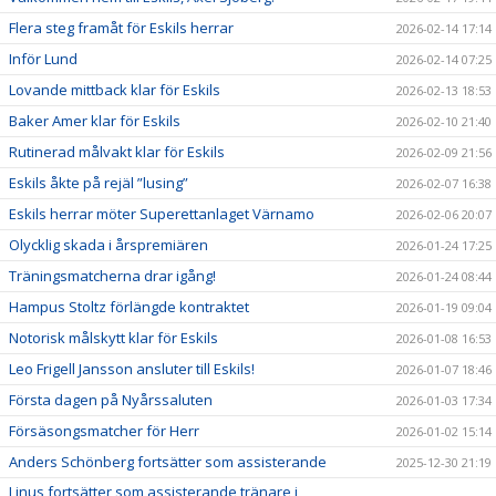
Flera steg framåt för Eskils herrar
2026-02-14 17:14
Inför Lund
2026-02-14 07:25
Lovande mittback klar för Eskils
2026-02-13 18:53
Baker Amer klar för Eskils
2026-02-10 21:40
Rutinerad målvakt klar för Eskils
2026-02-09 21:56
Eskils åkte på rejäl ”lusing”
2026-02-07 16:38
Eskils herrar möter Superettanlaget Värnamo
2026-02-06 20:07
Olycklig skada i årspremiären
2026-01-24 17:25
Träningsmatcherna drar igång!
2026-01-24 08:44
Hampus Stoltz förlängde kontraktet
2026-01-19 09:04
Notorisk målskytt klar för Eskils
2026-01-08 16:53
Leo Frigell Jansson ansluter till Eskils!
2026-01-07 18:46
Första dagen på Nyårssaluten
2026-01-03 17:34
Försäsongsmatcher för Herr
2026-01-02 15:14
Anders Schönberg fortsätter som assisterande
2025-12-30 21:19
Linus fortsätter som assisterande tränare i