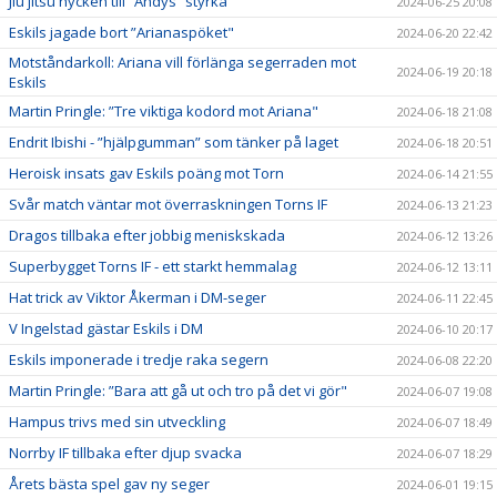
Jiu jitsu nycken till ”Andys” styrka
2024-06-25 20:08
Eskils jagade bort ”Arianaspöket"
2024-06-20 22:42
Motståndarkoll: Ariana vill förlänga segerraden mot
2024-06-19 20:18
Eskils
Martin Pringle: ”Tre viktiga kodord mot Ariana"
2024-06-18 21:08
Endrit Ibishi - ”hjälpgumman” som tänker på laget
2024-06-18 20:51
Heroisk insats gav Eskils poäng mot Torn
2024-06-14 21:55
Svår match väntar mot överraskningen Torns IF
2024-06-13 21:23
Dragos tillbaka efter jobbig meniskskada
2024-06-12 13:26
Superbygget Torns IF - ett starkt hemmalag
2024-06-12 13:11
Hat trick av Viktor Åkerman i DM-seger
2024-06-11 22:45
V Ingelstad gästar Eskils i DM
2024-06-10 20:17
Eskils imponerade i tredje raka segern
2024-06-08 22:20
Martin Pringle: ”Bara att gå ut och tro på det vi gör"
2024-06-07 19:08
Hampus trivs med sin utveckling
2024-06-07 18:49
Norrby IF tillbaka efter djup svacka
2024-06-07 18:29
Årets bästa spel gav ny seger
2024-06-01 19:15