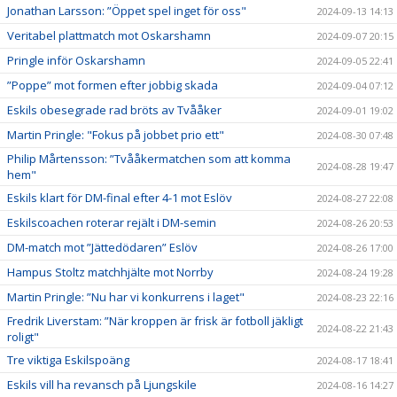
Jonathan Larsson: ”Öppet spel inget för oss"
2024-09-13 14:13
Veritabel plattmatch mot Oskarshamn
2024-09-07 20:15
Pringle inför Oskarshamn
2024-09-05 22:41
”Poppe” mot formen efter jobbig skada
2024-09-04 07:12
Eskils obesegrade rad bröts av Tvååker
2024-09-01 19:02
Martin Pringle: "Fokus på jobbet prio ett"
2024-08-30 07:48
Philip Mårtensson: ”Tvååkermatchen som att komma
2024-08-28 19:47
hem"
Eskils klart för DM-final efter 4-1 mot Eslöv
2024-08-27 22:08
Eskilscoachen roterar rejält i DM-semin
2024-08-26 20:53
DM-match mot ”Jättedödaren” Eslöv
2024-08-26 17:00
Hampus Stoltz matchhjälte mot Norrby
2024-08-24 19:28
Martin Pringle: ”Nu har vi konkurrens i laget"
2024-08-23 22:16
Fredrik Liverstam: ”När kroppen är frisk är fotboll jäkligt
2024-08-22 21:43
roligt"
Tre viktiga Eskilspoäng
2024-08-17 18:41
Eskils vill ha revansch på Ljungskile
2024-08-16 14:27