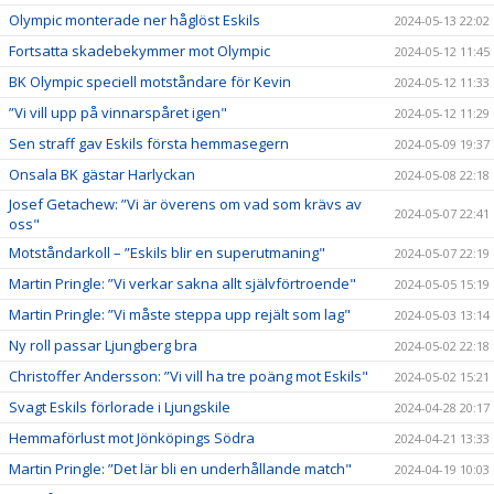
Olympic monterade ner håglöst Eskils
2024-05-13 22:02
Fortsatta skadebekymmer mot Olympic
2024-05-12 11:45
BK Olympic speciell motståndare för Kevin
2024-05-12 11:33
”Vi vill upp på vinnarspåret igen"
2024-05-12 11:29
Sen straff gav Eskils första hemmasegern
2024-05-09 19:37
Onsala BK gästar Harlyckan
2024-05-08 22:18
Josef Getachew: ”Vi är överens om vad som krävs av
2024-05-07 22:41
oss"
Motståndarkoll – ”Eskils blir en superutmaning"
2024-05-07 22:19
Martin Pringle: ”Vi verkar sakna allt självförtroende"
2024-05-05 15:19
Martin Pringle: ”Vi måste steppa upp rejält som lag"
2024-05-03 13:14
Ny roll passar Ljungberg bra
2024-05-02 22:18
Christoffer Andersson: ”Vi vill ha tre poäng mot Eskils"
2024-05-02 15:21
Svagt Eskils förlorade i Ljungskile
2024-04-28 20:17
Hemmaförlust mot Jönköpings Södra
2024-04-21 13:33
Martin Pringle: ”Det lär bli en underhållande match"
2024-04-19 10:03