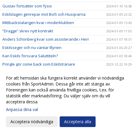
Gustav fortsätter som fysio
2024-01-10 16:58
Eskilslagen genrepar mot BoIS och Husqvarna
2024-01-09 23:32
Mittbackstalangen kvar i moderklubben
2024-01-09 15:43
”Dragge” skrev nytt kontrakt
2024-01-09 11:05
Anders Schönberg kvar som assisterande i Herr
2024-01-07 18:51
Eskilsseger och nu väntar Illyrien
2024-01-06 20:27
Kan Eskils försvara Saluttiteln?
2024-01-03 18:40
Pringle gör come back som Eskilstränare
2023-12-22 19:29
Patrik Ingelsten avslutar sitt tränaruppdrag i
2023-12-22 18:24
Eskilsminne IF
För att hemsidan ska fungera korrekt använder vi nödvändiga
cookies från SportAdmin. Dessa går inte att stänga av.
Endrit Ibishi skrev nytt kontrakt
2023-12-17 18:44
Föreningen kan också använda frivilliga cookies, t.ex. för
Rutinerad målvakt klar för Eskils
2023-12-15 17:32
statistik eller marknadsföring. Du väljer själv om du vill
acceptera dessa.
Hemvändare ny målvaktstränare
2023-12-13 13:34
Anpassa dina val
Skyttekungen signerade nytt kontrakt
2023-12-04 21:47
Fredrik Liverstam fortsätter i Eskils
2023-11-20 17:16
Acceptera nödvändiga
Acceptera alla
Hampus Stoltz uttagen till Morgondagens stjärnor
2023-11-14 10:15