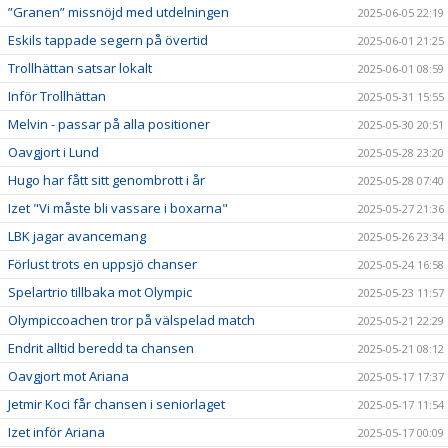
”Granen” missnöjd med utdelningen
2025-06-05 22:19
Eskils tappade segern på övertid
2025-06-01 21:25
Trollhättan satsar lokalt
2025-06-01 08:59
Inför Trollhättan
2025-05-31 15:55
Melvin - passar på alla positioner
2025-05-30 20:51
Oavgjort i Lund
2025-05-28 23:20
Hugo har fått sitt genombrott i år
2025-05-28 07:40
Izet "Vi måste bli vassare i boxarna"
2025-05-27 21:36
LBK jagar avancemang
2025-05-26 23:34
Förlust trots en uppsjö chanser
2025-05-24 16:58
Spelartrio tillbaka mot Olympic
2025-05-23 11:57
Olympiccoachen tror på välspelad match
2025-05-21 22:29
Endrit alltid beredd ta chansen
2025-05-21 08:12
Oavgjort mot Ariana
2025-05-17 17:37
Jetmir Koci får chansen i seniorlaget
2025-05-17 11:54
Izet inför Ariana
2025-05-17 00:09