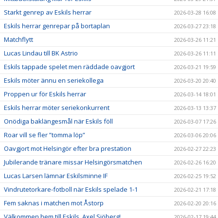
Starkt genrep av Eskils herrar
2026-03-28 16:08
Eskils herrar genrepar på bortaplan
2026-03-27 23:18
Matchflytt
2026-03-26 11:21
Lucas Lindau till BK Astrio
2026-03-26 11:11
Eskils tappade spelet men räddade oavgjort
2026-03-21 19:59
Eskils möter ännu en seriekollega
2026-03-20 20:40
Proppen ur för Eskils herrar
2026-03-14 18:01
Eskils herrar möter seriekonkurrent
2026-03-13 13:37
Onödiga baklängesmål när Eskils föll
2026-03-07 17:26
Roar vill se fler ”tomma löp”
2026-03-06 20:06
Oavgjort mot Helsingör efter bra prestation
2026-02-27 22:23
Jubilerande tränare missar Helsingörsmatchen
2026-02-26 16:20
Lucas Larsen lämnar Eskilsminne IF
2026-02-25 19:52
Vindrutetorkare-fotboll när Eskils spelade 1-1
2026-02-21 17:18
Fem saknas i matchen mot Åstorp
2026-02-20 20:16
Välkommen hem till Eskils, Axel Sjöberg!
2026-02-17 19:44