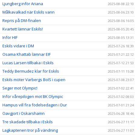
Ljungberg inför Ariana
2025-08-08 22:10
Målkavalkad när Eskils vann
2025-08-06 23:10
Repris på DM-finalen
2025-08-06 16:05
Kvartett lämnar Eskils!
2025-08-05 20:45
Inför HIF
2025-08-05 13:31
Eskils vidare i DM
2025-07-26 18:39
Osama Khattab lämnar EIF
2025-07-21 22:12
Lucas Larsen tillbaka i Eskils
2025-07-12 21:53
Teddy Bermudez klar för Eskils
2025-07-11 15:28
Eskils möter Varbergs BoIS i cupen
2025-07-08 23:07
Seger mot Olympic!
2025-07-02 22:41
Inför vårepilogen mot BK Olympic
2025-07-02 08:03
Hampus vill fira födelsedagen i Dur
2025-07-01 21:24
Oavgjort i Oskarshamn
2025-06-28 18:46
Tre skadade tillbaka i Eskils
2025-06-27 11:17
Lagkaptenen tror på vändning
2025-06-27 11:07