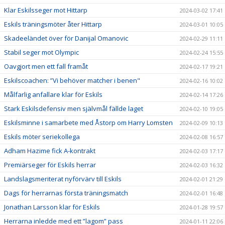
Klar Eskilsseger mot Hittarp
2024-03-02 17:41
Eskils träningsmöter åter Hittarp
2024-03-01 10:05
Skadeeländet över för Danijal Omanovic
2024-02-29 11:11
Stabil seger mot Olympic
2024-02-24 15:55
Oavgjort men ett fall framåt
2024-02-17 19:21
Eskilscoachen: ”Vi behöver matcher i benen"
2024-02-16 10:02
Målfarlig anfallare klar för Eskils
2024-02-14 17:26
Stark Eskilsdefensiv men självmål fällde laget
2024-02-10 19:05
Eskilsminne i samarbete med Åstorp om Harry Lomsten
2024-02-09 10:13
Eskils möter seriekollega
2024-02-08 16:57
Adham Hazime fick A-kontrakt
2024-02-03 17:17
Premiärseger för Eskils herrar
2024-02-03 16:32
Landslagsmeriterat nyförvärv till Eskils
2024-02-01 21:29
Dags för herrarnas första träningsmatch
2024-02-01 16:48
Jonathan Larsson klar för Eskils
2024-01-28 19:57
Herrarna inledde med ett ”lagom” pass
2024-01-11 22:06