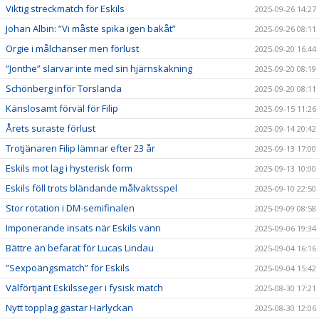
Viktig streckmatch för Eskils
2025-09-26 14:27
Johan Albin: ”Vi måste spika igen bakåt”
2025-09-26 08:11
Orgie i målchanser men förlust
2025-09-20 16:44
”Jonthe” slarvar inte med sin hjärnskakning
2025-09-20 08:19
Schönberg inför Torslanda
2025-09-20 08:11
Känslosamt förväl för Filip
2025-09-15 11:26
Årets suraste förlust
2025-09-14 20:42
Trotjänaren Filip lämnar efter 23 år
2025-09-13 17:00
Eskils mot lag i hysterisk form
2025-09-13 10:00
Eskils föll trots bländande målvaktsspel
2025-09-10 22:50
Stor rotation i DM-semifinalen
2025-09-09 08:58
Imponerande insats när Eskils vann
2025-09-06 19:34
Bättre än befarat för Lucas Lindau
2025-09-04 16:16
”Sexpoängsmatch” för Eskils
2025-09-04 15:42
Välförtjänt Eskilsseger i fysisk match
2025-08-30 17:21
Nytt topplag gästar Harlyckan
2025-08-30 12:06