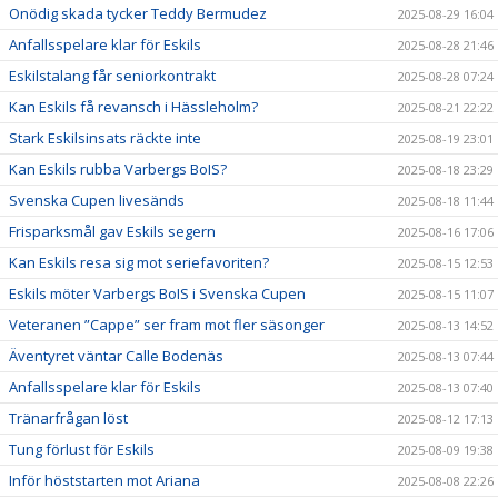
Onödig skada tycker Teddy Bermudez
2025-08-29 16:04
Anfallsspelare klar för Eskils
2025-08-28 21:46
Eskilstalang får seniorkontrakt
2025-08-28 07:24
Kan Eskils få revansch i Hässleholm?
2025-08-21 22:22
Stark Eskilsinsats räckte inte
2025-08-19 23:01
Kan Eskils rubba Varbergs BoIS?
2025-08-18 23:29
Svenska Cupen livesänds
2025-08-18 11:44
Frisparksmål gav Eskils segern
2025-08-16 17:06
Kan Eskils resa sig mot seriefavoriten?
2025-08-15 12:53
Eskils möter Varbergs BoIS i Svenska Cupen
2025-08-15 11:07
Veteranen ”Cappe” ser fram mot fler säsonger
2025-08-13 14:52
Äventyret väntar Calle Bodenäs
2025-08-13 07:44
Anfallsspelare klar för Eskils
2025-08-13 07:40
Tränarfrågan löst
2025-08-12 17:13
Tung förlust för Eskils
2025-08-09 19:38
Inför höststarten mot Ariana
2025-08-08 22:26