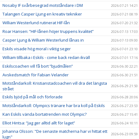
Nosaby IF svårbesegrad motståndare i DM
2026-07-21 14:21
Talangen Casper Ljung en kreativ tekniker
2026-07-21 08:19
William Westerlund rutinerat HIF-lån
2026-07-20 21:32
Roar Hansen: ”HIF-lånen höjer truppens kvalitet”
2026-07-13 17:03
Casper Ljung & William Westerlund lånas in
2026-07-13 09:00
Eskils visade hög moral i viktig seger
2026-07-01 23:10
William tillbaka i Eskils - come back redan ikväll
2026-07-01 17:16
Eskilscoachen vill få bort ”bjudmålen”
2026-06-30 22:21
Avskedsmatch för Fabian Velander
2026-06-30 21:51
Motståndarkoll: Kristianstadcoachen vill dra det längsta
2026-06-29 21:50
strået
Eskils bjöd på mål och förlorade
2026-06-28 20:06
Motståndarkoll: Olympics tränare har bra koll på Eskils
2026-06-27 23:53
Kan Eskils vända bortatrenden mot Olympic?
2026-06-27 15:41
Elliot Hintsa: ”Jag ger alltid allt för laget”
2026-06-24 10:11
Johanna Olsson: "De senaste matcherna har vi hittat ett
2026-06-23 09:59
lugn"