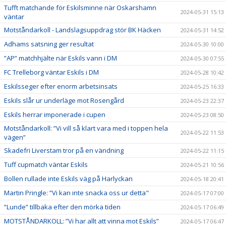
Tufft matchande för Eskilsminne när Oskarshamn
2024-05-31 15:13
väntar
Motståndarkoll - Landslagsuppdrag stör BK Häcken
2024-05-31 14:52
Adhams satsning ger resultat
2024-05-30 10:00
”AP” matchhjälte när Eskils vann i DM
2024-05-30 07:55
FC Trelleborg väntar Eskils i DM
2024-05-28 10:42
Eskilsseger efter enorm arbetsinsats
2024-05-25 16:33
Eskils slår ur underläge mot Rosengård
2024-05-23 22:37
Eskils herrar imponerade i cupen
2024-05-23 08:50
Motståndarkoll: ”Vi vill så klart vara med i toppen hela
2024-05-22 11:53
vägen”
Skadefri Liverstam tror på en vändning
2024-05-22 11:15
Tuff cupmatch väntar Eskils
2024-05-21 10:56
Bollen rullade inte Eskils väg på Harlyckan
2024-05-18 20:41
Martin Pringle: ”Vi kan inte snacka oss ur detta"
2024-05-17 07:00
”Lunde” tillbaka efter den mörka tiden
2024-05-17 06:49
MOTSTÅNDARKOLL: ”Vi har allt att vinna mot Eskils”
2024-05-17 06:47