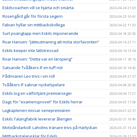
Eskilscoachen vill se hjärta och smärta
2026-04-24 21:03
Rosengård går för första segern
2026-04-23 10:41
Fabian hyllar sin mittbackskollega
2026-04-22 11:33
Surt poängtapp men Eskils imponerande
2026-04-18 20:50
Roar Hansen: ”Jätteutmaning att möta storfavoriten”
2026-04-16 21:11
Eskils keeper inte lättstressad
2026-04-14 13:54
Roar Hansen: ”Detta var en läropeng”
2026-04-11 18:16
Satsande Tvååkers IF en tuff nöt
2026-04-10 14:42
Pådrivaren Leo trivs i sin roll
2026-04-09 21:37
Tvååkers IF saknar nyckelspelare
2026-04-08 20:59
Eskils tog en välförtjänt premiärseger
2026-04-04 17:21
Dags för ”examensprovet” för Eskils herrar
2026-04-03 17:38
Lagkaptenen missar seriepremiären
2026-04-01 22:57
Eskils Talangfabrik levererar återigen
2026-03-31 19:49
Motståndarkoll: Laholms tränare trivs på Harlyckan
2026-03-31 13:24
Mittbackstalang klar för Eskils
2026-03-29 21:37