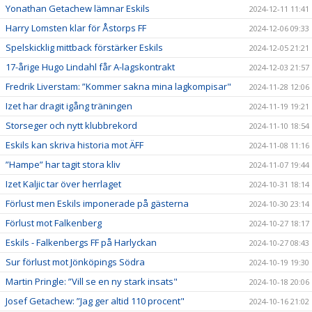
Yonathan Getachew lämnar Eskils
2024-12-11 11:41
Harry Lomsten klar för Åstorps FF
2024-12-06 09:33
Spelskicklig mittback förstärker Eskils
2024-12-05 21:21
17-årige Hugo Lindahl får A-lagskontrakt
2024-12-03 21:57
Fredrik Liverstam: ”Kommer sakna mina lagkompisar"
2024-11-28 12:06
Izet har dragit igång träningen
2024-11-19 19:21
Storseger och nytt klubbrekord
2024-11-10 18:54
Eskils kan skriva historia mot ÄFF
2024-11-08 11:16
”Hampe” har tagit stora kliv
2024-11-07 19:44
Izet Kaljic tar över herrlaget
2024-10-31 18:14
Förlust men Eskils imponerade på gästerna
2024-10-30 23:14
Förlust mot Falkenberg
2024-10-27 18:17
Eskils - Falkenbergs FF på Harlyckan
2024-10-27 08:43
Sur förlust mot Jönköpings Södra
2024-10-19 19:30
Martin Pringle: ”Vill se en ny stark insats"
2024-10-18 20:06
Josef Getachew: ”Jag ger altid 110 procent"
2024-10-16 21:02