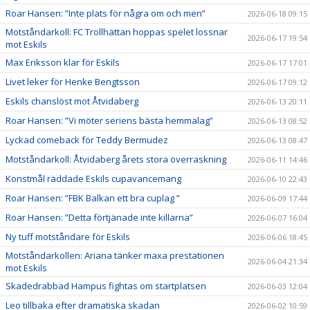
Roar Hansen: ”Inte plats för några om och men”
2026-06-18 09:15
Motståndarkoll: FC Trollhättan hoppas spelet lossnar
2026-06-17 19:54
mot Eskils
Max Eriksson klar för Eskils
2026-06-17 17:01
Livet leker för Henke Bengtsson
2026-06-17 09:12
Eskils chanslöst mot Åtvidaberg
2026-06-13 20:11
Roar Hansen: ”Vi möter seriens bästa hemmalag”
2026-06-13 08:52
Lyckad comeback för Teddy Bermudez
2026-06-13 08:47
Motståndarkoll: Åtvidaberg årets stora överraskning
2026-06-11 14:46
Konstmål räddade Eskils cupavancemang
2026-06-10 22:43
Roar Hansen: ”FBK Balkan ett bra cuplag ”
2026-06-09 17:44
Roar Hansen: ”Detta förtjänade inte killarna”
2026-06-07 16:04
Ny tuff motståndare för Eskils
2026-06-06 18:45
Motståndarkollen: Ariana tänker maxa prestationen
2026-06-04 21:34
mot Eskils
Skadedrabbad Hampus fightas om startplatsen
2026-06-03 12:04
Leo tillbaka efter dramatiska skadan
2026-06-02 10:59