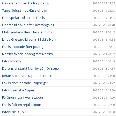
Oskarshamn vill ha tre poäng
2025-06-27 11:06
Tung förlust mot Hässleholm
2025-06-19 23:08
Fem spelare tillbaka i Eskils
2025-06-19 11:31
Osama tillbaka efter avstängning
2025-06-18 20:48
Motståndarkollen: Hässleholms IF
2025-06-18 20:42
Linus Gregard kliver in i Eskils Herr
2025-06-16 19:55
Eskils tappade åter poäng
2025-06-15 19:16
Norrby fixade poäng mot Norrby
2025-06-14 20:32
Inför Norrby
2025-06-14 10:49
Defensivt starkt Norrby går för seger
2025-06-13 07:57
Johan stolt över kaptensbindeln
2025-06-12 23:18
Eskils dominerade i cupseger
2025-06-10 21:22
Inför Svenska Cupen
2025-06-10 17:20
Förändringar i Herrstaben
2025-06-09 14:00
Eskils fick en rejäl lektion
2025-06-06 22:30
Inför Eskils - ÄFF
2025-06-06 08:00