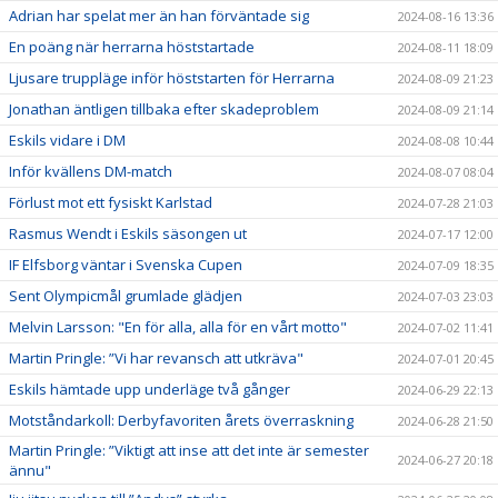
Adrian har spelat mer än han förväntade sig
2024-08-16 13:36
En poäng när herrarna höststartade
2024-08-11 18:09
Ljusare truppläge inför höststarten för Herrarna
2024-08-09 21:23
Jonathan äntligen tillbaka efter skadeproblem
2024-08-09 21:14
Eskils vidare i DM
2024-08-08 10:44
Inför kvällens DM-match
2024-08-07 08:04
Förlust mot ett fysiskt Karlstad
2024-07-28 21:03
Rasmus Wendt i Eskils säsongen ut
2024-07-17 12:00
IF Elfsborg väntar i Svenska Cupen
2024-07-09 18:35
Sent Olympicmål grumlade glädjen
2024-07-03 23:03
Melvin Larsson: "En för alla, alla för en vårt motto"
2024-07-02 11:41
Martin Pringle: ”Vi har revansch att utkräva"
2024-07-01 20:45
Eskils hämtade upp underläge två gånger
2024-06-29 22:13
Motståndarkoll: Derbyfavoriten årets överraskning
2024-06-28 21:50
Martin Pringle: ”Viktigt att inse att det inte är semester
2024-06-27 20:18
ännu"