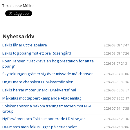
Text: Lasse Möller
Nyhetsarkiv
Eskils lånar ut tre spelare
2026-08-08 17:47
Eskils tog poäng mot ett bra Rosengård
2026-08-08 17:26
Roar Hansen: ”Det krävs en hög prestation för att ta
2026-08-07 21:31
poäng”
Skyttekungen grämer sig över missade målchanser
2026-08-07 09:06
Ungt Linero chanslöst i DM-kvartsfinalen
2026-08-06 08:36
Eskils herrar möter Linero i DM-kvartsfinal
2026-08-05 08:57
Målkalas mot tappert kämpande Akademilag
2026-07-25 20:17
Solskenshistoria bakom träningsmatchen mot NKA
2026-07-24 17:35
Group
Nyförvärven och Eskils imponerade i DM-seger
2026-07-22 23:16
DM-match men fokus ligger på seriespelet
2026-07-22 07:06