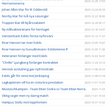
2025-12-29 17:03
Herrseniorerna
Johan Albin klar för IK Oddevold
2025-12-26 20:55
Norrby klar för två nya säsonger
2025-12-23 18:00
Truppen klar till Nyårssaluten!
2025-12-20 09:17
Ny målvaktstränare för herrlaget
2025-12-18 14:47
Vänsterback Eskils första nyförvärv
2025-12-12 11:37
Roar Hansen tar över Eskils
2025-12-09 15:47
Roar Hansen ny huvudtränare i Eskilsminne IF
2025-12-09 11:59
Veteranen förlänger med Eskils
2025-12-02 16:41
”Chrille” Ljungberg förlänger kontraktet
2025-11-26 13:13
Heroisk avslutning gav nytt kontrakt
2025-11-08 20:23
Eskils går för vinst mot Jönköping
2025-11-08 07:24
Lagkaptenen vill ha en sista bra prestation
2025-11-07 13:29
Mustaschkampen - Team Ettan Södra vs Team Ettan Norra.
2025-11-03
Viktig seger men ny darrig match
2025-11-01 19:33
Hampus Stoltz mot toppformen
2025-10-31 13:32