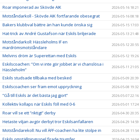
Roar imponerad av Skövde AIK
2026-05-16 18:21
Motståndarkoll - Skövde AIK fortfarande obesegrat
2026-05-16 08:18
Bakers klubbval bättre än han kunde önska sig
2026-05-15 17:03
Hat-trick av André Gustafson när Eskils briljerade
2026-05-13 21:48
Motståndarkoll: Hässleholms IF en
2026-05-12 20:55
mardrömsmotståndare
Melvins dröm är Superettan med Eskils
2026-05-12 19:26
Eskilscoachen: ”Om vi inte gör jobbet är vi chanslösa i
2026-05-11 21:05
Hässleholm”
Eskils studsade tillbaka med besked
2026-05-09 20:39
Eskilscoachen ser fram emot uppryckning
2026-05-08 19:32
”Gå till Eskils är det bästa jag gjort”
2026-05-07 22:16
Kollektiv kollaps när Eskils föll med 0-6
2026-05-01 17:24
Roar vill se ett ”riktigt” derby
2026-04-30 20:35
Hetaste viljan avgör derbyt tror Eskilsanfallaren
2026-04-29 14:59
Motståndarekoll: Nu vill ÄFF-coachen ha lite stolpe in
2026-04-28 11:54
Eskils omställningsspel firade triumfer
2026-04-25 16:04