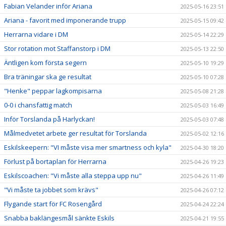
Fabian Velander inför Ariana
2025-05-16 23:51
Ariana - favorit med imponerande trupp
2025-05-15 09:42
Herrarna vidare i DM
2025-05-14 22:29
Stor rotation mot Staffanstorp i DM
2025-05-13 22:50
Äntligen kom första segern
2025-05-10 19:29
Bra träningar ska ge resultat
2025-05-10 07:28
"Henke" peppar lagkompisarna
2025-05-08 21:28
0-0 i chansfattig match
2025-05-03 16:49
Inför Torslanda på Harlyckan!
2025-05-03 07:48
Målmedvetet arbete ger resultat för Torslanda
2025-05-02 12:16
Eskilskeepern: "VI måste visa mer smartness och kyla"
2025-04-30 18:20
Förlust på bortaplan för Herrarna
2025-04-26 19:23
Eskilscoachen: "Vi måste alla steppa upp nu"
2025-04-26 11:49
"Vi måste ta jobbet som krävs"
2025-04-26 07:12
Flygande start för FC Rosengård
2025-04-24 22:24
Snabba baklängesmål sänkte Eskils
2025-04-21 19:55