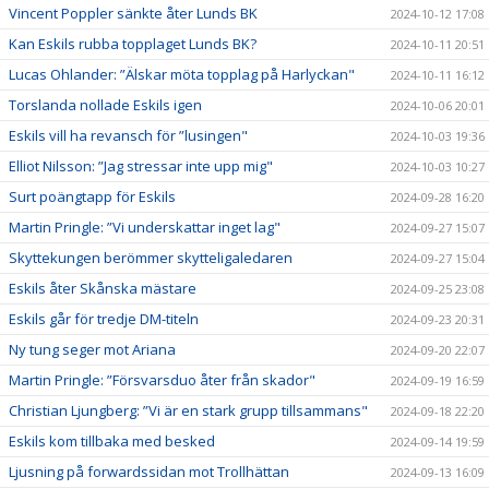
Vincent Poppler sänkte åter Lunds BK
2024-10-12 17:08
Kan Eskils rubba topplaget Lunds BK?
2024-10-11 20:51
Lucas Ohlander: ”Älskar möta topplag på Harlyckan"
2024-10-11 16:12
Torslanda nollade Eskils igen
2024-10-06 20:01
Eskils vill ha revansch för ”lusingen"
2024-10-03 19:36
Elliot Nilsson: ”Jag stressar inte upp mig"
2024-10-03 10:27
Surt poängtapp för Eskils
2024-09-28 16:20
Martin Pringle: ”Vi underskattar inget lag"
2024-09-27 15:07
Skyttekungen berömmer skytteligaledaren
2024-09-27 15:04
Eskils åter Skånska mästare
2024-09-25 23:08
Eskils går för tredje DM-titeln
2024-09-23 20:31
Ny tung seger mot Ariana
2024-09-20 22:07
Martin Pringle: ”Försvarsduo åter från skador"
2024-09-19 16:59
Christian Ljungberg: ”Vi är en stark grupp tillsammans"
2024-09-18 22:20
Eskils kom tillbaka med besked
2024-09-14 19:59
Ljusning på forwardssidan mot Trollhättan
2024-09-13 16:09