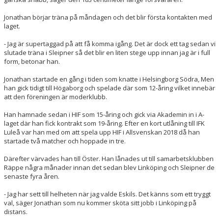
Jonathan börjar träna på måndagen och det blir första kontakten med
laget.
- Jag är supertaggad på att få komma igång. Det är dock ett tag sedan vi
slutade träna i Sleipner så det blir en liten stege upp innan jag är i full
form, betonar han.
Jonathan startade en gång i tiden som knatte i Helsingborg Södra, Men
han gick tidigt till Högaborg och spelade där som 12-åring vilket innebär
att den föreningen är moderklubb.
Han hamnade sedan i HIF som 15-åring och gick via Akademin in i A-
laget där han fick kontrakt som 19-åring. Efter en kort utlåning till IFK
Luleå var han med om att spela upp HIF i Allsvenskan 2018 då han
startade två matcher och hoppade in tre.
Därefter värvades han till Öster. Han lånades ut till samarbetsklubben
Räppe några månader innan det sedan blev Linköping och Sleipner de
senaste fyra åren.
- Jag har sett till helheten när jag valde Eskils. Det känns som ett tryggt
val, säger Jonathan som nu kommer sköta sitt jobb i Linköping på
distans.