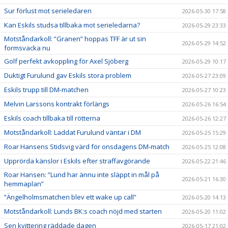
Sur förlust mot serieledaren
2026-05-30 17:58
Kan Eskils studsa tillbaka mot serieledarna?
2026-05-29 23:33
Motståndarkoll: ”Granen” hoppas TFF är ut sin
2026-05-29 14:52
formsvacka nu
Golf perfekt avkoppling för Axel Sjöberg
2026-05-29 10:17
Duktigt Furulund gav Eskils stora problem
2026-05-27 23:09
Eskils trupp till DM-matchen
2026-05-27 10:23
Melvin Larssons kontrakt förlängs
2026-05-26 16:54
Eskils coach tillbaka till rötterna
2026-05-26 12:27
Motståndarkoll: Laddat Furulund väntar i DM
2026-05-25 15:29
Roar Hansens Stidsvig värd för onsdagens DM-match
2026-05-25 12:08
Upprörda känslor i Eskils efter straffavgörande
2026-05-22 21:46
Roar Hansen: ”Lund har ännu inte släppt in mål på
2026-05-21 16:30
hemmaplan”
”Ängelholmsmatchen blev ett wake up call”
2026-05-20 14:13
Motståndarkoll: Lunds BK:s coach nöjd med starten
2026-05-20 11:02
Sen kvittering räddade dagen
2026-05-17 21:02