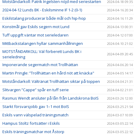
Motståndarkoll: Patrik Ingelsten nöjd med seriestarten
2024-04-18 09:35
2024-04-12 Lunds BK - Eskilsminne IF 1-2 (0-1)
2024-04-16 20:34
Eskilstalang producerar både mål och hip-hop
2024-04-16 11:29
Konstmål gav Eskils segern mot Lund
2024-04-13 00:31
Tuff uppgift väntar mot serieledaren
2024-04-12 07:00
Mittbackstalangen hyllar sammanhållningen
2024-04-10 21:02
MOTSTÅNDARKOLL: Väl förberett Lunds BK i
2024-04-09 20:45
serieledning
Imponerande segermatch mot Trollhättan
2024-04-06 20:14
Martin Pringle: ”Trollhättan en hård nöt att knäcka"
2024-04-05 14:17
Motståndarkoll: Vältränat Trollhättan siktar på toppen
2024-04-04 21:31
Slitvargen ”Cappe” spår en tuff serie
2024-04-02 21:01
Rasmus Wendt ansluter på lån från Landskrona BoIS
2024-03-26 12:00
Starkt försvarsjobb gav 1–1 mot BoIS
2024-03-25 21:54
Eskils vann välspelad träningsmatch
2024-03-07 10:09
Hampus Stoltz fortsätter i Eskils
2024-03-05 22:14
Eskils träningsmatchar mot Åstorp
2024-03-05 22:12