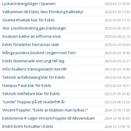
Lyckat träningsläger i Spanien
2025-03-15 18:59
Välkommen till Eskils, Neo Ehrnborg Kallmeby!
2025-03-10 17:35
Osama Khattab klar för Eskils
2025-03-09 17:15
Stor scenförändring gav Eskilsseger
2025-03-08 18:32
Insatsen bättre än siffrorna visar
2025-02-28 22:16
Eskils förstärker herrarnas stab
2025-02-26 19:04
Många positiva besked i segern mot Torn
2025-02-23 18:46
Eskils dominerade mot ungt HIF-lag
2025-02-05 22:27
Inför kvällens träningsmatch mot HIF
2025-02-05 13:46
Teknisk anfallstalang klar för Eskils
2025-02-04 18:04
Hampus Pauli klar för Eskils
2025-02-04 18:01
Teknisk mittfältare klar för Eskils
2025-01-09 20:42
”Lunde” hoppas på ett skadefritt år
2025-01-08 12:06
Vincent Poppler: ”Eskils är klubben man lyckas i"
2024-12-19 11:39
Eskilsminne IF säljer Vincent Poppler till Allsvenskan!
2024-12-18 20:00
Endrit Ibishi fortsätter i Eskils
2024-12-13 08:18