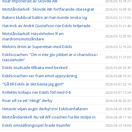
Roar imponerad av Skövde AIK
2026-05-16 18:21
Motståndarkoll - Skövde AIK fortfarande obesegrat
2026-05-16 08:18
Bakers klubbval bättre än han kunde önska sig
2026-05-15 17:03
Hat-trick av André Gustafson när Eskils briljerade
2026-05-13 21:48
Motståndarkoll: Hässleholms IF en
2026-05-12 20:55
mardrömsmotståndare
Melvins dröm är Superettan med Eskils
2026-05-12 19:26
Eskilscoachen: ”Om vi inte gör jobbet är vi chanslösa i
2026-05-11 21:05
Hässleholm”
Eskils studsade tillbaka med besked
2026-05-09 20:39
Eskilscoachen ser fram emot uppryckning
2026-05-08 19:32
”Gå till Eskils är det bästa jag gjort”
2026-05-07 22:16
Kollektiv kollaps när Eskils föll med 0-6
2026-05-01 17:24
Roar vill se ett ”riktigt” derby
2026-04-30 20:35
Hetaste viljan avgör derbyt tror Eskilsanfallaren
2026-04-29 14:59
Motståndarekoll: Nu vill ÄFF-coachen ha lite stolpe in
2026-04-28 11:54
Eskils omställningsspel firade triumfer
2026-04-25 16:04