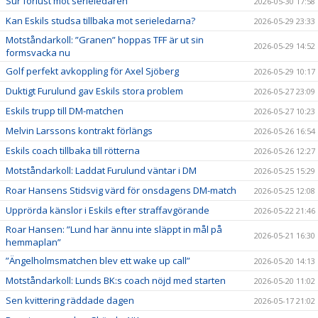
Sur förlust mot serieledaren
2026-05-30 17:58
Kan Eskils studsa tillbaka mot serieledarna?
2026-05-29 23:33
Motståndarkoll: ”Granen” hoppas TFF är ut sin
2026-05-29 14:52
formsvacka nu
Golf perfekt avkoppling för Axel Sjöberg
2026-05-29 10:17
Duktigt Furulund gav Eskils stora problem
2026-05-27 23:09
Eskils trupp till DM-matchen
2026-05-27 10:23
Melvin Larssons kontrakt förlängs
2026-05-26 16:54
Eskils coach tillbaka till rötterna
2026-05-26 12:27
Motståndarkoll: Laddat Furulund väntar i DM
2026-05-25 15:29
Roar Hansens Stidsvig värd för onsdagens DM-match
2026-05-25 12:08
Upprörda känslor i Eskils efter straffavgörande
2026-05-22 21:46
Roar Hansen: ”Lund har ännu inte släppt in mål på
2026-05-21 16:30
hemmaplan”
”Ängelholmsmatchen blev ett wake up call”
2026-05-20 14:13
Motståndarkoll: Lunds BK:s coach nöjd med starten
2026-05-20 11:02
Sen kvittering räddade dagen
2026-05-17 21:02