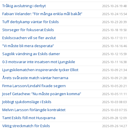
Tråkig avslutning i derbyt
2025-10-26 19:48
Fabian Velander: ”För många enkla mål bakåt”
2025-10-24 15:54
Tuff derbykamp väntar för Eskils
2025-10-23 20:39
Storseger för fokuserat Eskils
2025-10-18 19:50
Eskilscoachen vill se fler avslut
2025-10-17 13:11
”Vi måste bli mera desperata”
2025-10-16 16:46
Sagolik vändning av Eskils damer
2025-10-12 15:59
0-3 motsvarar inte insatsen mot Ljungskile
2025-10-11 16:38
Ljungskilematchen inspirerande tycker Elliot
2025-10-09 21:34
Årets svåraste match väntar herrarna
2025-10-09 21:28
Firma Larsson/Lindahl fixade segern
2025-10-05 20:21
Josef Getachew: ”Nu måste poängen komma”
2025-10-05 11:11
Jobbigt sjukdomsläge i Eskils
2025-10-03 08:03
Melvin Larsson förlängde kontraktet
2025-10-03 07:55
Tamt Eskils föll mot Husqvarna
2025-09-28 12:09
Viktig streckmatch för Eskils
2025-09-26 14:27