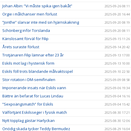
Johan Albin: ”Vi måste spika igen bakåt”
2025-09-26 08:11
Orgie i målchanser men förlust
2025-09-20 16:44
”Jonthe” slarvar inte med sin hjärnskakning
2025-09-20 08:19
Schönberg inför Torslanda
2025-09-20 08:11
Känslosamt förväl för Filip
2025-09-15 11:26
Årets suraste förlust
2025-09-14 20:42
Trotjänaren Filip lämnar efter 23 år
2025-09-13 17:00
Eskils mot lag i hysterisk form
2025-09-13 10:00
Eskils föll trots bländande målvaktsspel
2025-09-10 22:50
Stor rotation i DM-semifinalen
2025-09-09 08:58
Imponerande insats när Eskils vann
2025-09-06 19:34
Bättre än befarat för Lucas Lindau
2025-09-04 16:16
”Sexpoängsmatch” för Eskils
2025-09-04 15:42
Välförtjänt Eskilsseger i fysisk match
2025-08-30 17:21
Nytt topplag gästar Harlyckan
2025-08-30 12:06
Onödig skada tycker Teddy Bermudez
2025-08-29 16:04