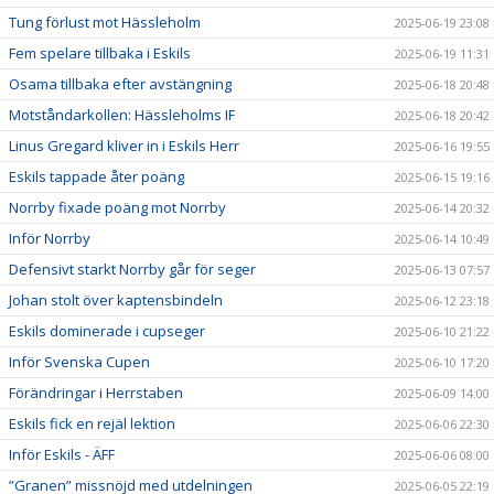
Tung förlust mot Hässleholm
2025-06-19 23:08
Fem spelare tillbaka i Eskils
2025-06-19 11:31
Osama tillbaka efter avstängning
2025-06-18 20:48
Motståndarkollen: Hässleholms IF
2025-06-18 20:42
Linus Gregard kliver in i Eskils Herr
2025-06-16 19:55
Eskils tappade åter poäng
2025-06-15 19:16
Norrby fixade poäng mot Norrby
2025-06-14 20:32
Inför Norrby
2025-06-14 10:49
Defensivt starkt Norrby går för seger
2025-06-13 07:57
Johan stolt över kaptensbindeln
2025-06-12 23:18
Eskils dominerade i cupseger
2025-06-10 21:22
Inför Svenska Cupen
2025-06-10 17:20
Förändringar i Herrstaben
2025-06-09 14:00
Eskils fick en rejäl lektion
2025-06-06 22:30
Inför Eskils - ÄFF
2025-06-06 08:00
”Granen” missnöjd med utdelningen
2025-06-05 22:19