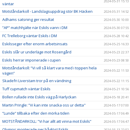
2024-05-31 15:13
väntar
Motståndarkoll - Landslagsuppdrag stör BK Häcken
2024-05-31 14:52
Adhams satsning ger resultat
2024-05-30 10:00
”AP” matchhjälte när Eskils vann i DM
2024-05-30 07:55
FC Trelleborg väntar Eskils i DM
2024-05-28 10:42
Eskilsseger efter enorm arbetsinsats
2024-05-25 16:33
Eskils slår ur underläge mot Rosengård
2024-05-23 22:37
Eskils herrar imponerade i cupen
2024-05-23 08:50
Motståndarkoll: ”Vi vill så klart vara med i toppen hela
2024-05-22 11:53
vägen”
Skadefri Liverstam tror på en vändning
2024-05-22 11:15
Tuff cupmatch väntar Eskils
2024-05-21 10:56
Bollen rullade inte Eskils väg på Harlyckan
2024-05-18 20:41
Martin Pringle: ”Vi kan inte snacka oss ur detta"
2024-05-17 07:00
”Lunde” tillbaka efter den mörka tiden
2024-05-17 06:49
MOTSTÅNDARKOLL: ”Vi har allt att vinna mot Eskils”
2024-05-17 06:47
Olympic monterade ner håglöst Eskils
2024-05-13 22:02