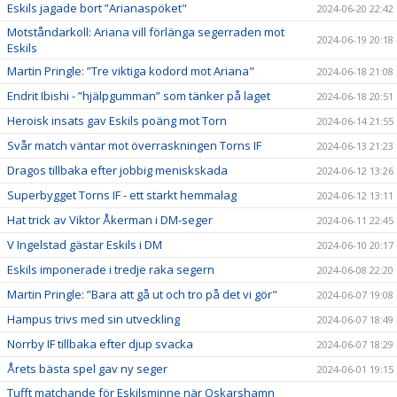
Eskils jagade bort ”Arianaspöket"
2024-06-20 22:42
Motståndarkoll: Ariana vill förlänga segerraden mot
2024-06-19 20:18
Eskils
Martin Pringle: ”Tre viktiga kodord mot Ariana"
2024-06-18 21:08
Endrit Ibishi - ”hjälpgumman” som tänker på laget
2024-06-18 20:51
Heroisk insats gav Eskils poäng mot Torn
2024-06-14 21:55
Svår match väntar mot överraskningen Torns IF
2024-06-13 21:23
Dragos tillbaka efter jobbig meniskskada
2024-06-12 13:26
Superbygget Torns IF - ett starkt hemmalag
2024-06-12 13:11
Hat trick av Viktor Åkerman i DM-seger
2024-06-11 22:45
V Ingelstad gästar Eskils i DM
2024-06-10 20:17
Eskils imponerade i tredje raka segern
2024-06-08 22:20
Martin Pringle: ”Bara att gå ut och tro på det vi gör"
2024-06-07 19:08
Hampus trivs med sin utveckling
2024-06-07 18:49
Norrby IF tillbaka efter djup svacka
2024-06-07 18:29
Årets bästa spel gav ny seger
2024-06-01 19:15
Tufft matchande för Eskilsminne när Oskarshamn