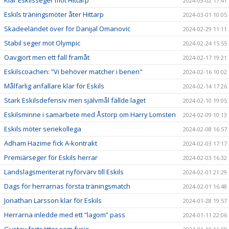
2024-03-02 17:41
Eskils träningsmöter åter Hittarp
2024-03-01 10:05
Skadeeländet över för Danijal Omanovic
2024-02-29 11:11
Stabil seger mot Olympic
2024-02-24 15:55
Oavgjort men ett fall framåt
2024-02-17 19:21
Eskilscoachen: ”Vi behöver matcher i benen"
2024-02-16 10:02
Målfarlig anfallare klar för Eskils
2024-02-14 17:26
Stark Eskilsdefensiv men självmål fällde laget
2024-02-10 19:05
Eskilsminne i samarbete med Åstorp om Harry Lomsten
2024-02-09 10:13
Eskils möter seriekollega
2024-02-08 16:57
Adham Hazime fick A-kontrakt
2024-02-03 17:17
Premiärseger för Eskils herrar
2024-02-03 16:32
Landslagsmeriterat nyförvärv till Eskils
2024-02-01 21:29
Dags för herrarnas första träningsmatch
2024-02-01 16:48
Jonathan Larsson klar för Eskils
2024-01-28 19:57
Herrarna inledde med ett ”lagom” pass
2024-01-11 22:06
Gustav fortsätter som fysio