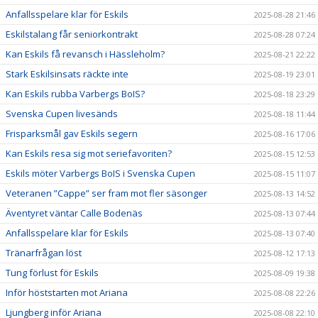
Anfallsspelare klar för Eskils
2025-08-28 21:46
Eskilstalang får seniorkontrakt
2025-08-28 07:24
Kan Eskils få revansch i Hässleholm?
2025-08-21 22:22
Stark Eskilsinsats räckte inte
2025-08-19 23:01
Kan Eskils rubba Varbergs BoIS?
2025-08-18 23:29
Svenska Cupen livesänds
2025-08-18 11:44
Frisparksmål gav Eskils segern
2025-08-16 17:06
Kan Eskils resa sig mot seriefavoriten?
2025-08-15 12:53
Eskils möter Varbergs BoIS i Svenska Cupen
2025-08-15 11:07
Veteranen ”Cappe” ser fram mot fler säsonger
2025-08-13 14:52
Äventyret väntar Calle Bodenäs
2025-08-13 07:44
Anfallsspelare klar för Eskils
2025-08-13 07:40
Tränarfrågan löst
2025-08-12 17:13
Tung förlust för Eskils
2025-08-09 19:38
Inför höststarten mot Ariana
2025-08-08 22:26
Ljungberg inför Ariana
2025-08-08 22:10