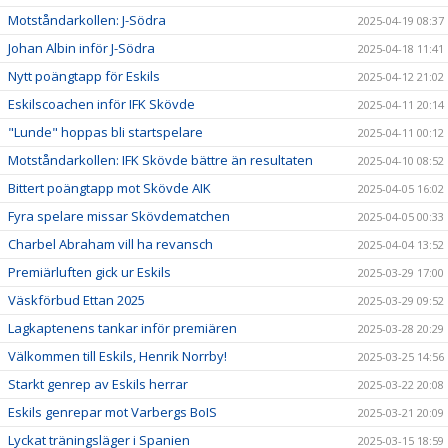
Motståndarkollen: J-Södra
2025-04-19 08:37
Johan Albin inför J-Södra
2025-04-18 11:41
Nytt poängtapp för Eskils
2025-04-12 21:02
Eskilscoachen inför IFK Skövde
2025-04-11 20:14
"Lunde" hoppas bli startspelare
2025-04-11 00:12
Motståndarkollen: IFK Skövde bättre än resultaten
2025-04-10 08:52
Bittert poängtapp mot Skövde AIK
2025-04-05 16:02
Fyra spelare missar Skövdematchen
2025-04-05 00:33
Charbel Abraham vill ha revansch
2025-04-04 13:52
Premiärluften gick ur Eskils
2025-03-29 17:00
Väskförbud Ettan 2025
2025-03-29 09:52
Lagkaptenens tankar inför premiären
2025-03-28 20:29
Välkommen till Eskils, Henrik Norrby!
2025-03-25 14:56
Starkt genrep av Eskils herrar
2025-03-22 20:08
Eskils genrepar mot Varbergs BoIS
2025-03-21 20:09
Lyckat träningsläger i Spanien
2025-03-15 18:59