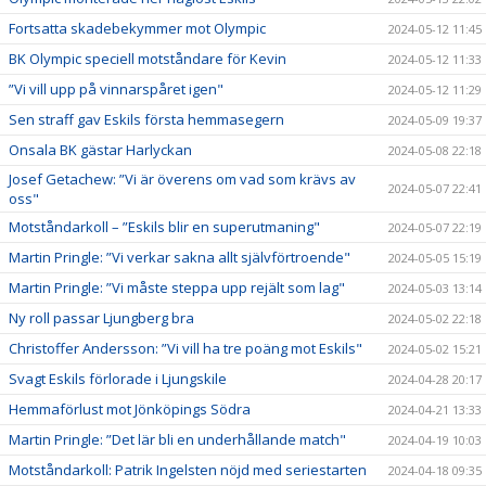
Fortsatta skadebekymmer mot Olympic
2024-05-12 11:45
BK Olympic speciell motståndare för Kevin
2024-05-12 11:33
”Vi vill upp på vinnarspåret igen"
2024-05-12 11:29
Sen straff gav Eskils första hemmasegern
2024-05-09 19:37
Onsala BK gästar Harlyckan
2024-05-08 22:18
Josef Getachew: ”Vi är överens om vad som krävs av
2024-05-07 22:41
oss"
Motståndarkoll – ”Eskils blir en superutmaning"
2024-05-07 22:19
Martin Pringle: ”Vi verkar sakna allt självförtroende"
2024-05-05 15:19
Martin Pringle: ”Vi måste steppa upp rejält som lag"
2024-05-03 13:14
Ny roll passar Ljungberg bra
2024-05-02 22:18
Christoffer Andersson: ”Vi vill ha tre poäng mot Eskils"
2024-05-02 15:21
Svagt Eskils förlorade i Ljungskile
2024-04-28 20:17
Hemmaförlust mot Jönköpings Södra
2024-04-21 13:33
Martin Pringle: ”Det lär bli en underhållande match"
2024-04-19 10:03
Motståndarkoll: Patrik Ingelsten nöjd med seriestarten
2024-04-18 09:35