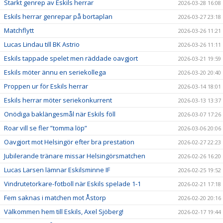
Starkt genrep av Eskils herrar
2026-03-28 16:08
Eskils herrar genrepar på bortaplan
2026-03-27 23:18
Matchflytt
2026-03-26 11:21
Lucas Lindau till BK Astrio
2026-03-26 11:11
Eskils tappade spelet men räddade oavgjort
2026-03-21 19:59
Eskils möter ännu en seriekollega
2026-03-20 20:40
Proppen ur för Eskils herrar
2026-03-14 18:01
Eskils herrar möter seriekonkurrent
2026-03-13 13:37
Onödiga baklängesmål när Eskils föll
2026-03-07 17:26
Roar vill se fler ”tomma löp”
2026-03-06 20:06
Oavgjort mot Helsingör efter bra prestation
2026-02-27 22:23
Jubilerande tränare missar Helsingörsmatchen
2026-02-26 16:20
Lucas Larsen lämnar Eskilsminne IF
2026-02-25 19:52
Vindrutetorkare-fotboll när Eskils spelade 1-1
2026-02-21 17:18
Fem saknas i matchen mot Åstorp
2026-02-20 20:16
Välkommen hem till Eskils, Axel Sjöberg!
2026-02-17 19:44