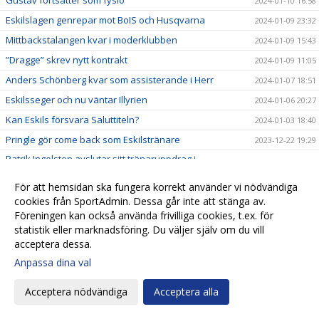
2024-01-10 16:58
Eskilslagen genrepar mot BoIS och Husqvarna
2024-01-09 23:32
Mittbackstalangen kvar i moderklubben
2024-01-09 15:43
”Dragge” skrev nytt kontrakt
2024-01-09 11:05
Anders Schönberg kvar som assisterande i Herr
2024-01-07 18:51
Eskilsseger och nu väntar Illyrien
2024-01-06 20:27
Kan Eskils försvara Saluttiteln?
2024-01-03 18:40
Pringle gör come back som Eskilstränare
2023-12-22 19:29
Patrik Ingelsten avslutar sitt tränaruppdrag i
2023-12-22 18:24
Eskilsminne IF
För att hemsidan ska fungera korrekt använder vi nödvändiga
Endrit Ibishi skrev nytt kontrakt
2023-12-17 18:44
cookies från SportAdmin. Dessa går inte att stänga av.
Rutinerad målvakt klar för Eskils
2023-12-15 17:32
Föreningen kan också använda frivilliga cookies, t.ex. för
statistik eller marknadsföring. Du väljer själv om du vill
Hemvändare ny målvaktstränare
2023-12-13 13:34
acceptera dessa.
Skyttekungen signerade nytt kontrakt
2023-12-04 21:47
Anpassa dina val
Fredrik Liverstam fortsätter i Eskils
2023-11-20 17:16
Hampus Stoltz uttagen till Morgondagens stjärnor
2023-11-14 10:15
Acceptera nödvändiga
Acceptera alla
Jesper Lernesjö klar för Eskils
2023-11-12 12:45