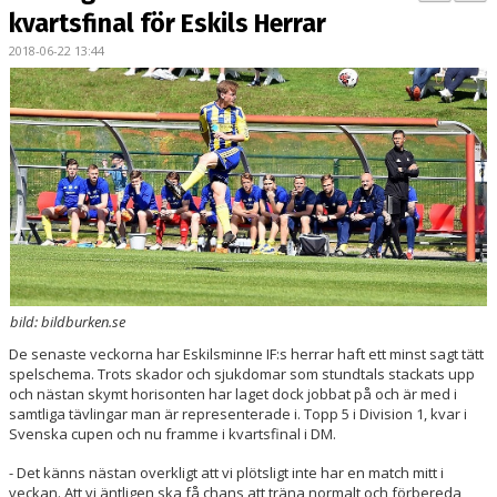
BILDGALLERI
kvartsfinal för Eskils Herrar
2018-06-22 13:44
KONTAKT
MATCHER
ETTAN SÖDRA
bild: bildburken.se
De senaste veckorna har Eskilsminne IF:s herrar haft ett minst sagt tätt
spelschema. Trots skador och sjukdomar som stundtals stackats upp
och nästan skymt horisonten har laget dock jobbat på och är med i
samtliga tävlingar man är representerade i. Topp 5 i Division 1, kvar i
Svenska cupen och nu framme i kvartsfinal i DM.
- Det känns nästan overkligt att vi plötsligt inte har en match mitt i
veckan. Att vi äntligen ska få chans att träna normalt och förbereda