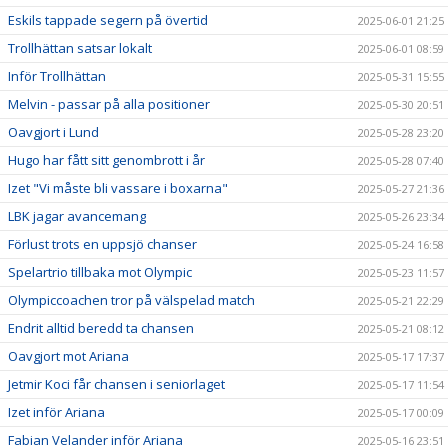
Eskils tappade segern på övertid
2025-06-01 21:25
Trollhättan satsar lokalt
2025-06-01 08:59
Inför Trollhättan
2025-05-31 15:55
Melvin - passar på alla positioner
2025-05-30 20:51
Oavgjort i Lund
2025-05-28 23:20
Hugo har fått sitt genombrott i år
2025-05-28 07:40
Izet "Vi måste bli vassare i boxarna"
2025-05-27 21:36
LBK jagar avancemang
2025-05-26 23:34
Förlust trots en uppsjö chanser
2025-05-24 16:58
Spelartrio tillbaka mot Olympic
2025-05-23 11:57
Olympiccoachen tror på välspelad match
2025-05-21 22:29
Endrit alltid beredd ta chansen
2025-05-21 08:12
Oavgjort mot Ariana
2025-05-17 17:37
Jetmir Koci får chansen i seniorlaget
2025-05-17 11:54
Izet inför Ariana
2025-05-17 00:09
Fabian Velander inför Ariana
2025-05-16 23:51