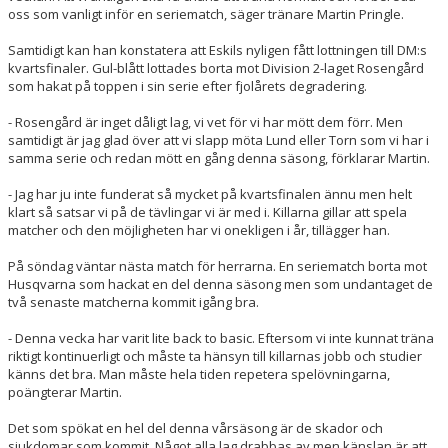
oss som vanligt inför en seriematch, säger tränare Martin Pringle.
Samtidigt kan han konstatera att Eskils nyligen fått lottningen till DM:s
kvartsfinaler. Gul-blått lottades borta mot Division 2-laget Rosengård
som hakat på toppen i sin serie efter fjolårets degradering.
- Rosengård är inget dåligt lag, vi vet för vi har mött dem förr. Men
samtidigt är jag glad över att vi slapp möta Lund eller Torn som vi har i
samma serie och redan mött en gång denna säsong, förklarar Martin.
- Jag har ju inte funderat så mycket på kvartsfinalen ännu men helt
klart så satsar vi på de tävlingar vi är med i. Killarna gillar att spela
matcher och den möjligheten har vi onekligen i år, tillägger han.
På söndag väntar nästa match för herrarna. En seriematch borta mot
Husqvarna som hackat en del denna säsong men som undantaget de
två senaste matcherna kommit igång bra.
- Denna vecka har varit lite back to basic. Eftersom vi inte kunnat träna
riktigt kontinuerligt och måste ta hänsyn till killarnas jobb och studier
känns det bra. Man måste hela tiden repetera spelövningarna,
poängterar Martin.
Det som spökat en hel del denna vårsäsong är de skador och
sjukdomar som kommit. Något alla lag drabbas av men känslan är att