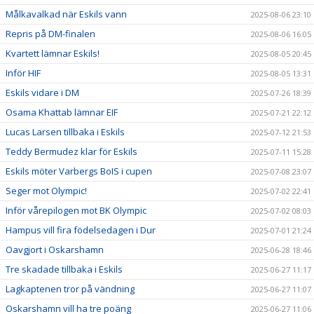
Målkavalkad när Eskils vann
2025-08-06 23:10
Repris på DM-finalen
2025-08-06 16:05
Kvartett lämnar Eskils!
2025-08-05 20:45
Inför HIF
2025-08-05 13:31
Eskils vidare i DM
2025-07-26 18:39
Osama Khattab lämnar EIF
2025-07-21 22:12
Lucas Larsen tillbaka i Eskils
2025-07-12 21:53
Teddy Bermudez klar för Eskils
2025-07-11 15:28
Eskils möter Varbergs BoIS i cupen
2025-07-08 23:07
Seger mot Olympic!
2025-07-02 22:41
Inför vårepilogen mot BK Olympic
2025-07-02 08:03
Hampus vill fira födelsedagen i Dur
2025-07-01 21:24
Oavgjort i Oskarshamn
2025-06-28 18:46
Tre skadade tillbaka i Eskils
2025-06-27 11:17
Lagkaptenen tror på vändning
2025-06-27 11:07
Oskarshamn vill ha tre poäng
2025-06-27 11:06