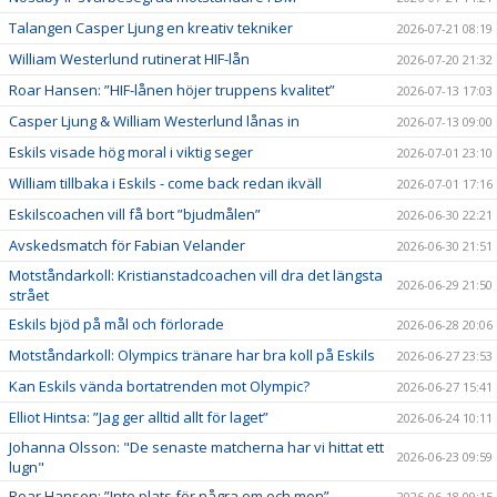
Talangen Casper Ljung en kreativ tekniker
2026-07-21 08:19
William Westerlund rutinerat HIF-lån
2026-07-20 21:32
Roar Hansen: ”HIF-lånen höjer truppens kvalitet”
2026-07-13 17:03
Casper Ljung & William Westerlund lånas in
2026-07-13 09:00
Eskils visade hög moral i viktig seger
2026-07-01 23:10
William tillbaka i Eskils - come back redan ikväll
2026-07-01 17:16
Eskilscoachen vill få bort ”bjudmålen”
2026-06-30 22:21
Avskedsmatch för Fabian Velander
2026-06-30 21:51
Motståndarkoll: Kristianstadcoachen vill dra det längsta
2026-06-29 21:50
strået
Eskils bjöd på mål och förlorade
2026-06-28 20:06
Motståndarkoll: Olympics tränare har bra koll på Eskils
2026-06-27 23:53
Kan Eskils vända bortatrenden mot Olympic?
2026-06-27 15:41
Elliot Hintsa: ”Jag ger alltid allt för laget”
2026-06-24 10:11
Johanna Olsson: "De senaste matcherna har vi hittat ett
2026-06-23 09:59
lugn"
Roar Hansen: ”Inte plats för några om och men”
2026-06-18 09:15