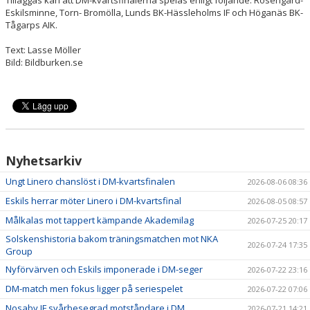
Eskilsminne, Torn- Bromölla, Lunds BK-Hässleholms IF och Höganäs BK-
Tågarps AIK.
Text: Lasse Möller
Bild: Bildburken.se
Nyhetsarkiv
Ungt Linero chanslöst i DM-kvartsfinalen
2026-08-06 08:36
Eskils herrar möter Linero i DM-kvartsfinal
2026-08-05 08:57
Målkalas mot tappert kämpande Akademilag
2026-07-25 20:17
Solskenshistoria bakom träningsmatchen mot NKA
2026-07-24 17:35
Group
Nyförvärven och Eskils imponerade i DM-seger
2026-07-22 23:16
DM-match men fokus ligger på seriespelet
2026-07-22 07:06
Nosaby IF svårbesegrad motståndare i DM
2026-07-21 14:21