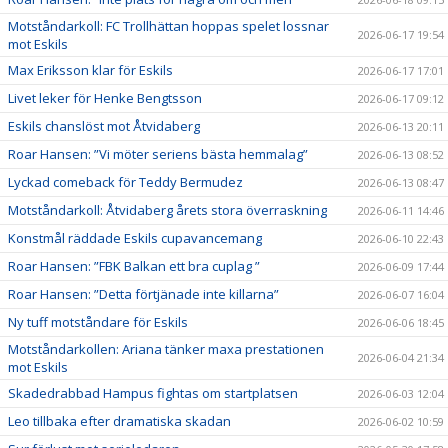
Motståndarkoll: FC Trollhättan hoppas spelet lossnar
2026-06-17 19:54
mot Eskils
Max Eriksson klar för Eskils
2026-06-17 17:01
Livet leker för Henke Bengtsson
2026-06-17 09:12
Eskils chanslöst mot Åtvidaberg
2026-06-13 20:11
Roar Hansen: ”Vi möter seriens bästa hemmalag”
2026-06-13 08:52
Lyckad comeback för Teddy Bermudez
2026-06-13 08:47
Motståndarkoll: Åtvidaberg årets stora överraskning
2026-06-11 14:46
Konstmål räddade Eskils cupavancemang
2026-06-10 22:43
Roar Hansen: ”FBK Balkan ett bra cuplag ”
2026-06-09 17:44
Roar Hansen: ”Detta förtjänade inte killarna”
2026-06-07 16:04
Ny tuff motståndare för Eskils
2026-06-06 18:45
Motståndarkollen: Ariana tänker maxa prestationen
2026-06-04 21:34
mot Eskils
Skadedrabbad Hampus fightas om startplatsen
2026-06-03 12:04
Leo tillbaka efter dramatiska skadan
2026-06-02 10:59