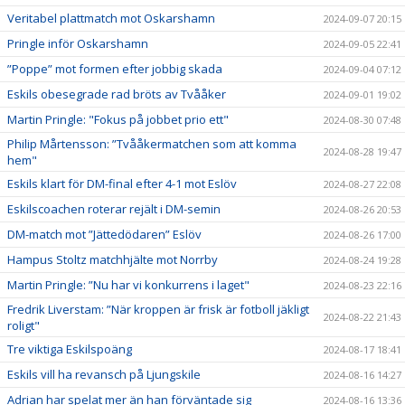
Veritabel plattmatch mot Oskarshamn
2024-09-07 20:15
Pringle inför Oskarshamn
2024-09-05 22:41
”Poppe” mot formen efter jobbig skada
2024-09-04 07:12
Eskils obesegrade rad bröts av Tvååker
2024-09-01 19:02
Martin Pringle: "Fokus på jobbet prio ett"
2024-08-30 07:48
Philip Mårtensson: ”Tvååkermatchen som att komma
2024-08-28 19:47
hem"
Eskils klart för DM-final efter 4-1 mot Eslöv
2024-08-27 22:08
Eskilscoachen roterar rejält i DM-semin
2024-08-26 20:53
DM-match mot ”Jättedödaren” Eslöv
2024-08-26 17:00
Hampus Stoltz matchhjälte mot Norrby
2024-08-24 19:28
Martin Pringle: ”Nu har vi konkurrens i laget"
2024-08-23 22:16
Fredrik Liverstam: ”När kroppen är frisk är fotboll jäkligt
2024-08-22 21:43
roligt"
Tre viktiga Eskilspoäng
2024-08-17 18:41
Eskils vill ha revansch på Ljungskile
2024-08-16 14:27
Adrian har spelat mer än han förväntade sig
2024-08-16 13:36