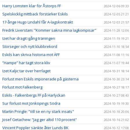
Harry Lomsten klar för Åstorps FF
2024-12-06 09:33
Spelskicklig mittback förstärker Eskils
2024-12-05 21:21
17-årige Hugo Lindahl får A-lagskontrakt
2024-12-03 21:57
Fredrik Liverstam: ”Kommer sakna mina lagkompisar"
2024-11-28 12:06
Izet har dragit igång träningen
2024-11-19 19:21
Storseger och nytt klubbrekord
2024-11-10 18:54
Eskils kan skriva historia mot ÄFF
2024-11-08 11:16
”Hampe” har tagit stora kliv
2024-11-07 19:44
Izet Kaljic tar över herrlaget
2024-10-31 18:14
Förlust men Eskils imponerade på gästerna
2024-10-30 23:14
Förlust mot Falkenberg
2024-10-27 18:17
Eskils - Falkenbergs FF på Harlyckan
2024-10-27 08:43
Sur förlust mot Jönköpings Södra
2024-10-19 19:30
Martin Pringle: ”Vill se en ny stark insats"
2024-10-18 20:06
Josef Getachew: ”Jag ger altid 110 procent"
2024-10-16 21:02
Vincent Poppler sänkte åter Lunds BK
2024-10-12 17:08