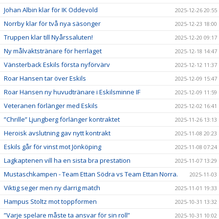
Johan Albin klar för IK Oddevold
2025-12-26 20:55
Norrby klar för två nya säsonger
2025-12-23 18:00
Truppen klar till Nyårssaluten!
2025-12-20 09:17
Ny målvaktstränare för herrlaget
2025-12-18 14:47
Vänsterback Eskils första nyförvärv
2025-12-12 11:37
Roar Hansen tar över Eskils
2025-12-09 15:47
Roar Hansen ny huvudtränare i Eskilsminne IF
2025-12-09 11:59
Veteranen förlänger med Eskils
2025-12-02 16:41
”Chrille” Ljungberg förlänger kontraktet
2025-11-26 13:13
Heroisk avslutning gav nytt kontrakt
2025-11-08 20:23
Eskils går för vinst mot Jönköping
2025-11-08 07:24
Lagkaptenen vill ha en sista bra prestation
2025-11-07 13:29
Mustaschkampen - Team Ettan Södra vs Team Ettan Norra.
2025-11-03
Viktig seger men ny darrig match
2025-11-01 19:33
Hampus Stoltz mot toppformen
2025-10-31 13:32
”Varje spelare måste ta ansvar för sin roll”
2025-10-31 10:02