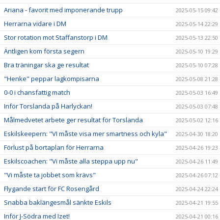
Ariana - favorit med imponerande trupp
2025-05-15 09:42
Herrarna vidare i DM
2025-05-14 22:29
Stor rotation mot Staffanstorp i DM
2025-05-13 22:50
Äntligen kom första segern
2025-05-10 19:29
Bra träningar ska ge resultat
2025-05-10 07:28
"Henke" peppar lagkompisarna
2025-05-08 21:28
0-0 i chansfattig match
2025-05-03 16:49
Inför Torslanda på Harlyckan!
2025-05-03 07:48
Målmedvetet arbete ger resultat för Torslanda
2025-05-02 12:16
Eskilskeepern: "VI måste visa mer smartness och kyla"
2025-04-30 18:20
Förlust på bortaplan för Herrarna
2025-04-26 19:23
Eskilscoachen: "Vi måste alla steppa upp nu"
2025-04-26 11:49
"Vi måste ta jobbet som krävs"
2025-04-26 07:12
Flygande start för FC Rosengård
2025-04-24 22:24
Snabba baklängesmål sänkte Eskils
2025-04-21 19:55
Inför J-Södra med Izet!
2025-04-21 00:16