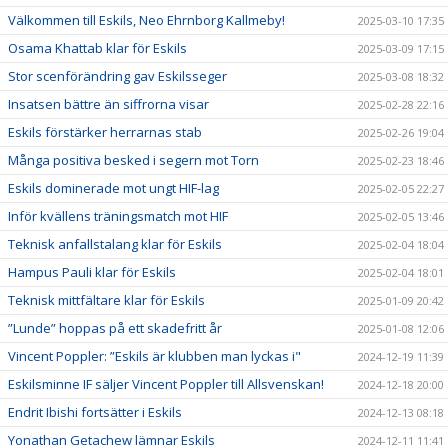
Välkommen till Eskils, Neo Ehrnborg Kallmeby!
2025-03-10 17:35
Osama Khattab klar för Eskils
2025-03-09 17:15
Stor scenförändring gav Eskilsseger
2025-03-08 18:32
Insatsen bättre än siffrorna visar
2025-02-28 22:16
Eskils förstärker herrarnas stab
2025-02-26 19:04
Många positiva besked i segern mot Torn
2025-02-23 18:46
Eskils dominerade mot ungt HIF-lag
2025-02-05 22:27
Inför kvällens träningsmatch mot HIF
2025-02-05 13:46
Teknisk anfallstalang klar för Eskils
2025-02-04 18:04
Hampus Pauli klar för Eskils
2025-02-04 18:01
Teknisk mittfältare klar för Eskils
2025-01-09 20:42
”Lunde” hoppas på ett skadefritt år
2025-01-08 12:06
Vincent Poppler: ”Eskils är klubben man lyckas i"
2024-12-19 11:39
Eskilsminne IF säljer Vincent Poppler till Allsvenskan!
2024-12-18 20:00
Endrit Ibishi fortsätter i Eskils
2024-12-13 08:18
Yonathan Getachew lämnar Eskils
2024-12-11 11:41