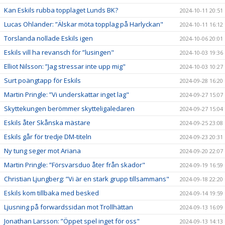
Kan Eskils rubba topplaget Lunds BK?
2024-10-11 20:51
Lucas Ohlander: ”Älskar möta topplag på Harlyckan"
2024-10-11 16:12
Torslanda nollade Eskils igen
2024-10-06 20:01
Eskils vill ha revansch för ”lusingen"
2024-10-03 19:36
Elliot Nilsson: ”Jag stressar inte upp mig"
2024-10-03 10:27
Surt poängtapp för Eskils
2024-09-28 16:20
Martin Pringle: ”Vi underskattar inget lag"
2024-09-27 15:07
Skyttekungen berömmer skytteligaledaren
2024-09-27 15:04
Eskils åter Skånska mästare
2024-09-25 23:08
Eskils går för tredje DM-titeln
2024-09-23 20:31
Ny tung seger mot Ariana
2024-09-20 22:07
Martin Pringle: ”Försvarsduo åter från skador"
2024-09-19 16:59
Christian Ljungberg: ”Vi är en stark grupp tillsammans"
2024-09-18 22:20
Eskils kom tillbaka med besked
2024-09-14 19:59
Ljusning på forwardssidan mot Trollhättan
2024-09-13 16:09
Jonathan Larsson: ”Öppet spel inget för oss"
2024-09-13 14:13