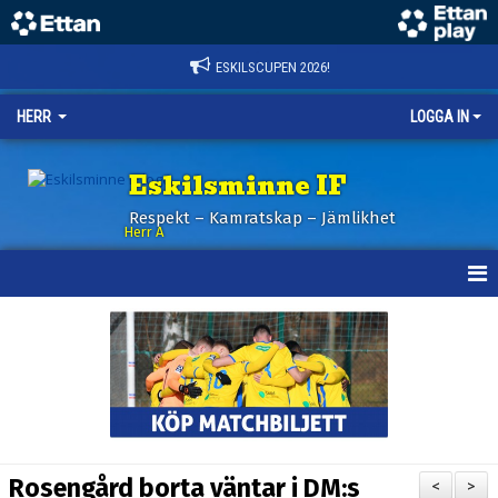
ESKILSCUPEN 2026!
HERR
LOGGA IN
Eskilsminne IF
Respekt – Kamratskap – Jämlikhet
Herr A
HEM
KALENDER
NYHETER
TRUPPEN
Rosengård borta väntar i DM:s
<
>