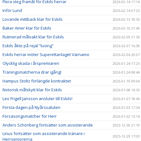
Flera steg framåt för Eskils herrar
2026-02-14 17:14
Inför Lund
2026-02-14 07:25
Lovande mittback klar för Eskils
2026-02-13 18:53
Baker Amer klar för Eskils
2026-02-10 21:40
Rutinerad målvakt klar för Eskils
2026-02-09 21:56
Eskils åkte på rejäl ”lusing”
2026-02-07 16:38
Eskils herrar möter Superettanlaget Värnamo
2026-02-06 20:07
Olycklig skada i årspremiären
2026-01-24 17:25
Träningsmatcherna drar igång!
2026-01-24 08:44
Hampus Stoltz förlängde kontraktet
2026-01-19 09:04
Notorisk målskytt klar för Eskils
2026-01-08 16:53
Leo Frigell Jansson ansluter till Eskils!
2026-01-07 18:46
Första dagen på Nyårssaluten
2026-01-03 17:34
Försäsongsmatcher för Herr
2026-01-02 15:14
Anders Schönberg fortsätter som assisterande
2025-12-30 21:19
Linus fortsätter som assisterande tränare i
2025-12-29 17:03
Herrseniorerna