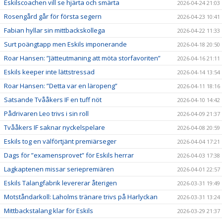
Eskilscoachen vill se hjärta och smärta
2026-04-24 21:03
Rosengård går för första segern
2026-04-23 10:41
Fabian hyllar sin mittbackskollega
2026-04-22 11:33
Surt poängtapp men Eskils imponerande
2026-04-18 20:50
Roar Hansen: ”Jätteutmaning att möta storfavoriten”
2026-04-16 21:11
Eskils keeper inte lättstressad
2026-04-14 13:54
Roar Hansen: ”Detta var en läropeng”
2026-04-11 18:16
Satsande Tvååkers IF en tuff nöt
2026-04-10 14:42
Pådrivaren Leo trivs i sin roll
2026-04-09 21:37
Tvååkers IF saknar nyckelspelare
2026-04-08 20:59
Eskils tog en välförtjänt premiärseger
2026-04-04 17:21
Dags för ”examensprovet” för Eskils herrar
2026-04-03 17:38
Lagkaptenen missar seriepremiären
2026-04-01 22:57
Eskils Talangfabrik levererar återigen
2026-03-31 19:49
Motståndarkoll: Laholms tränare trivs på Harlyckan
2026-03-31 13:24
Mittbackstalang klar för Eskils
2026-03-29 21:37