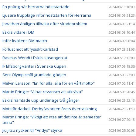
En poäng när herrarna höststartade
2024-08-11 18:09
Ljusare truppläge inför höststarten för Herrarna
2024-08-09 21:23
Jonathan äntligen tillbaka efter skadeproblem
2024-08-09 21:14
Eskils vidare i DM
2024-08-08 10:44
Inför kvällens DM-match
2024-08-07 08:04
Förlust mot ett fysiskt Karlstad
2024-07-28 21:03
Rasmus Wendt i Eskils säsongen ut
2024-07-17 12:00
IF Elfsborg väntar i Svenska Cupen
2024-07-09 18:35
Sent Olympicmål grumlade glädjen
2024-07-03 23:03
Melvin Larsson: "En för alla, alla för en vårt motto"
2024-07-02 11:41
Martin Pringle: ”Vi har revansch att utkräva"
2024-07-01 20:45
Eskils hämtade upp underläge två gånger
2024-06-29 22:13
Motståndarkoll: Derbyfavoriten årets överraskning
2024-06-28 21:50
Martin Pringle: ”Viktigt att inse att det inte är semester
2024-06-27 20:18
ännu"
Jiu jitsu nycken till ”Andys” styrka
2024-06-25 20:08