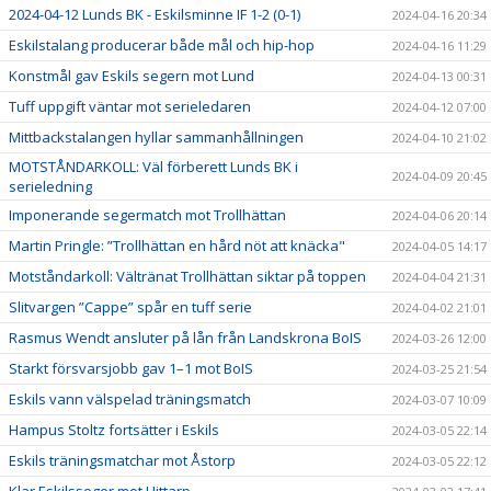
2024-04-12 Lunds BK - Eskilsminne IF 1-2 (0-1)
2024-04-16 20:34
Eskilstalang producerar både mål och hip-hop
2024-04-16 11:29
Konstmål gav Eskils segern mot Lund
2024-04-13 00:31
Tuff uppgift väntar mot serieledaren
2024-04-12 07:00
Mittbackstalangen hyllar sammanhållningen
2024-04-10 21:02
MOTSTÅNDARKOLL: Väl förberett Lunds BK i
2024-04-09 20:45
serieledning
Imponerande segermatch mot Trollhättan
2024-04-06 20:14
Martin Pringle: ”Trollhättan en hård nöt att knäcka"
2024-04-05 14:17
Motståndarkoll: Vältränat Trollhättan siktar på toppen
2024-04-04 21:31
Slitvargen ”Cappe” spår en tuff serie
2024-04-02 21:01
Rasmus Wendt ansluter på lån från Landskrona BoIS
2024-03-26 12:00
Starkt försvarsjobb gav 1–1 mot BoIS
2024-03-25 21:54
Eskils vann välspelad träningsmatch
2024-03-07 10:09
Hampus Stoltz fortsätter i Eskils
2024-03-05 22:14
Eskils träningsmatchar mot Åstorp
2024-03-05 22:12
Klar Eskilsseger mot Hittarp