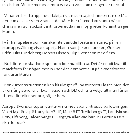
Eskils har fått lite mer av denna vara än vad som rimligen är normalt.
- Vi har en bred trupp med duktiga killar som tagit chansen när de fått
den. Unga killar som visat att de både har tålamod att vänta på sin
chans men som också varit förberedda när möjligheten kommit, säger
Martin.
I vår har spelare som kanske inte varit de första man tänkt på i en
startuppställning visat upp sig. Namn som Jesper Larsson, Gustav
Edén, Filip Lundeberg, Dennis Olsson, Filip Svensson med flera.
- Nu börjar de skadade spelarna komma tillbaka. Det är en bit kvar till
matchform för någon men nu ser det klart bättre ut på skadefronten,
förklarar Martin.
- Konkurrenssituationen kan bli riktigt tuff i höst internt i laget. Men det
är en lång serie, vi är kvar i cupen och DM och alla vet ju att man får sin
chans förr eller senare, säger han.
Apropå Svenska cupen väntar vi nu med spänt intresse på lottningen.
Vilket lag får vi på Harlyckan? HIF, Malmö FF, Trelleborgs FF, Landskrona
BoIS, Elfsborg, Falkenbergs FF, Örgryte eller vad har Fru Fortuna i sin
skål för oss?
Tilläggas kan att DM-kvartsfinalerna spelas enligt följande: Rosengård-