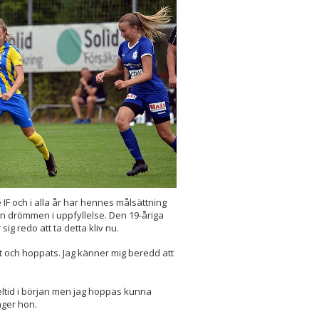
IF och i alla år har hennes målsättning
den drömmen i uppfyllelse. Den 19-åriga
ig redo att ta detta kliv nu.
ntat och hoppats. Jag känner mig beredd att
peltid i början men jag hoppas kunna
äger hon.