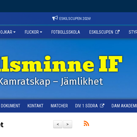
ESKILSCUPEN 2026!
POJKAR
FLICKOR
FOTBOLLSSKOLA
ESKILSCUPEN
STY
ilsminne IF
Kamratskap – Jämlikhet
DOKUMENT
KONTAKT
MATCHER
DIV. 1 SÖDRA
DAM AKADEMI -
et
<
>