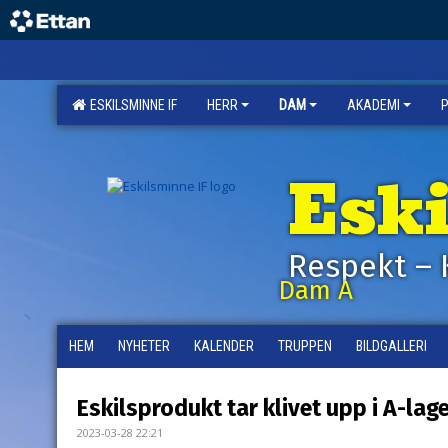
ESKILSMINNE IF
HERR
DAM
AKADEMI
Esk
Respekt – 
Dam A
HEM
NYHETER
KALENDER
TRUPPEN
BILDGALLERI
Eskilsprodukt tar klivet upp i A-lag
2023-03-28 22:21