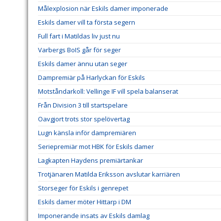
Målexplosion när Eskils damer imponerade
Eskils damer vill ta första segern
Full fart i Matildas liv just nu
Varbergs BoIS går för seger
Eskils damer ännu utan seger
Dampremiär på Harlyckan för Eskils
Motståndarkoll: Vellinge IF vill spela balanserat
Från Division 3 till startspelare
Oavgjort trots stor spelövertag
Lugn känsla inför dampremiären
Seriepremiär mot HBK för Eskils damer
Lagkapten Haydens premiärtankar
Trotjänaren Matilda Eriksson avslutar karriären
Storseger för Eskils i genrepet
Eskils damer möter Hittarp i DM
Imponerande insats av Eskils damlag