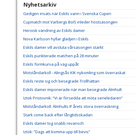
Nyhetsarkiv
Gedigen insats när Eskils vann i Svenska Cupen
Cupmatch mot Varbergs BoIS inleder höstsäsongen
Heroisk vändning av Eskils damer
Nova Karlsson hyllar glädjen i Eskils
Eskils damer vill avsluta vårsäsongen starkt
Eskils punkterade matchen på 28 minuter
Eskils formkurva på väg uppåt
Motståndarkoll - Alingsås KIK nykomling som överraskat
Eskils reste sig och besegrade Trollhättan
Eskils damer imponerade när man besegrade Älmhult
Iztok Pristovnik: ”Vi är försedda att möta serieledaren”
Motståndarkoll: Älmhults IF årets stora överraskning
Stark come back efter långtidsskadan
Eskils damer tog snabb revansch
Iztok: ”Dags att komma upp till bevis”