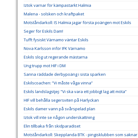
Iztok varnar för kämpastarkt Halmia
Malena - solsken och kraftpaket
Motståndarkoll: IS Halmia jagar första poängen mot Eskils
Seger för Eskils Dam!
Tufft fysiskt Värnamo väntar Eskils
Nova Karlsson inför IFK Värnamo
Eskils slog ut regerande mästarna
Ung trupp mot HIF i DM
Sanna räddade derbypoäng i sista sparken
Eskilscoachen: ”Vi måste våga vinna”
Eskils landslagstjej: ”Vi ska vara ett jobbigt lag att möta”
HIF vill behålla segersviten på Harlyckan
Eskils damer vann på svårspelad plan
Iztok vill inte se någon underskattning
Elin tillbaka från skidparadiset
Motståndarkoll: Skepplanda BTK - pingisklubben som saknar 