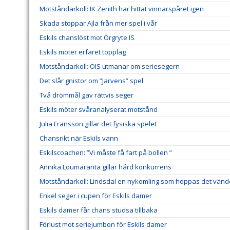
Motståndarkoll: IK Zenith har hittat vinnarspåret igen
Skada stoppar Ajla från mer spel i vår
Eskils chanslöst mot Örgryte IS
Eskils möter erfaret topplag
Motståndarkoll: ÖIS utmanar om seriesegern
Det slår gnistor om ”Järvens” spel
Två drömmål gav rättvis seger
Eskils möter svåranalyserat motstånd
Julia Fransson gillar det fysiska spelet
Chansrikt när Eskils vann
Eskilscoachen: ”Vi måste få fart på bollen ”
Annika Loumaranta gillar hård konkurrens
Motståndarkoll: Lindsdal en nykomling som hoppas det vänd
Enkel seger i cupen för Eskils damer
Eskils damer får chans studsa tillbaka
Förlust mot seriejumbon för Eskils damer