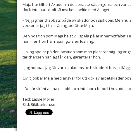
Maja har tillhört Akademin de senaste säsongerna och varit u
dock inte hunnit bli så mycket speltid med A-laget.
- Nej jag har drabbats både av skador och sjukdom. Men nu är
veckor är jag i full träning, berättar Maja.
Den position som Maja helst vill spela på är innermittfältet. 
hon men hon har naturligtvis en lösning.
- Ja jag spelar på den position som man placerar mig. Jag är gan
tar chansen när jag får den, garanterar hon.
- Jag hoppas jag får vara sjukdoms- och skadefri bara, tillägg
Civilt jobbar Maja med ansvar för utskick av arbetskläder och
- Det är skönt att ha ett jobb och inte bara fotboll i huvudet,
Text: Lasse Möller
Bild: Bildburken.se