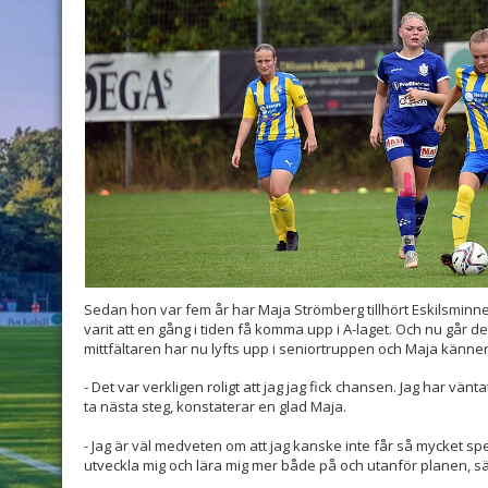
Sedan hon var fem år har Maja Strömberg tillhört Eskilsminne 
varit att en gång i tiden få komma upp i A-laget. Och nu går 
mittfältaren har nu lyfts upp i seniortruppen och Maja känner s
- Det var verkligen roligt att jag jag fick chansen. Jag har vä
ta nästa steg, konstaterar en glad Maja.
- Jag är väl medveten om att jag kanske inte får så mycket s
utveckla mig och lära mig mer både på och utanför planen, s