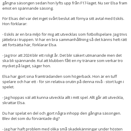
gångna säsongen sedan hon lyfts upp från F17-laget. Nu ser Elsa fram
emot en spännande säsong.
För Elsas del var det inget svårt beslut att förnya sitt avtal med Eskils.
Hon förklarar:
- Eskils är en bra miljö för mig att utvecklas som fotbollspelare. Jag trivs
jättebra i truppen. Vi har en bra sammanhållning så det känns helt rätt
att fortsätta här, förklarar Elsa.
- Jag tror att 2024 blir ett roligt år. Det blir säkert utmanande men det
ska bli spännande. Kul att klubben fått en ny tränare som verkar tro
mycket på laget, säger hon.
Elsa har gjort sina framträdanden som högerback. Hon är en tuff
spelare och har ett - för sin relativa orutin på denna nivå - stort lugn i
spelet.
- Jag hoppas väl att kunna utveckla allt i mitt spel. Allt går att utveckla,
skrattar Elsa.
Du har spelat en del och gjort några inhopp den gångna säsongen.
Blev det som du förväntade dig?
- Jag har haft problem med olika små skadekänningar under hösten