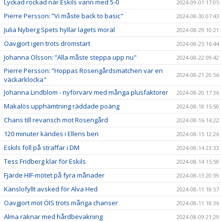
Lyckad rockad när Eskils vann med 5-0
2024-09-01 17:05
Pierre Persson: ”Vi måste back to basic"
2024-08-30 07:43
Julia Nyberg Spets hyllar lagets moral
2024-08-29 10:21
Oavgjort igen trots drömstart
2024-08-25 16:44
Johanna Olsson: ”Alla måste steppa upp nu"
2024-08-22 09:42
Pierre Persson: ”Hoppas Rosengårdsmatchen var en
2024-08-21 20:56
väckarklocka"
Johanna Lindblom - nyförvärv med många plusfaktorer
2024-08-20 17:36
Makalös upphämtning räddade poäng
2024-08-18 15:50
Chans till revansch mot Rosengård
2024-08-16 14:22
120 minuter kändes i Ellens ben
2024-08-15 12:26
Eskils föll på straffar i DM
2024-08-14 23:33
Tess Fridberg klar för Eskils
2024-08-14 15:59
Fjärde HIF-mötet på fyra månader
2024-08-13 20:39
Känslofyllt avsked för Alva Hed
2024-08-11 18:57
Oavgjort mot ÖIS trots många chanser
2024-08-11 18:36
Alma räknar med hårdbevakning
2024-08-09 21:29