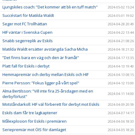
Ljungskiles coach: ”Det kommer att bli en tuff match"
2024-05-02 15:24
Succéstart för Matilda Waldt
2024-05-01 19:02
Seger mot FC Trollhättan
2024-04-28 20:49
HIF väntar i Svenska Cupen
2024-04-22 13:44
Snabb segerreplik av Eskils
2024-04-21 08:26
Matilda Waldt ersätter avstängda Sacha Micha
2024-04-18 21:32
”Det finns bara en väg och den är framåt"
2024-04-17 13:35
Platt fall för Eskils i derbyt
2024-04-13 19:40
Hemmapremiär och derby mellan Eskils och HIF
2024-04-13 08:15
Pierre Persson: ”Fokus ligger på vårt spel"
2024-04-12 15:00
Alma Bertilsson: ”Vill inte fira 25-årsdagen med en
2024-04-11 14:00
derbyförlust"
Motståndarkoll: HIF väl förberett för derbyt mot Eskils
2024-04-09 20:59
Eskils dam får tre lagkaptener
2024-04-07 14:17
Målexplosion för Eskils i premiären
2024-04-06 18:33
Seriepremiär mot ÖIS för damlaget
2024-04-05 18:20