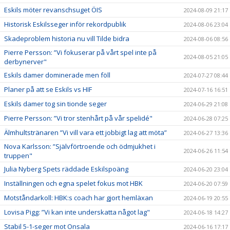
Eskils möter revanschsuget ÖIS
2024-08-09 21:17
Historisk Eskilsseger inför rekordpublik
2024-08-06 23:04
Skadeproblem historia nu vill Tilde bidra
2024-08-06 08:56
Pierre Persson: ”Vi fokuserar på vårt spel inte på
2024-08-05 21:05
derbynerver"
Eskils damer dominerade men föll
2024-07-27 08:44
Planer på att se Eskils vs HIF
2024-07-16 16:51
Eskils damer tog sin tionde seger
2024-06-29 21:08
Pierre Persson: ”Vi tror stenhårt på vår spelidé"
2024-06-28 07:25
Älmhultstränaren ”Vi vill vara ett jobbigt lag att möta”
2024-06-27 13:36
Nova Karlsson: ”Självförtroende och ödmjukhet i
2024-06-26 11:54
truppen"
Julia Nyberg Spets räddade Eskilspoäng
2024-06-20 23:04
Inställningen och egna spelet fokus mot HBK
2024-06-20 07:59
Motståndarkoll: HBK:s coach har gjort hemläxan
2024-06-19 20:55
Lovisa Pigg: ”Vi kan inte underskatta något lag"
2024-06-18 14:27
Stabil 5-1-seger mot Onsala
2024-06-16 17:17