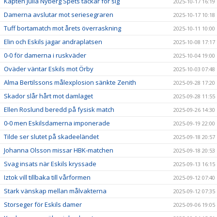
Kapten Julia Nyberg Spets tackar för sig
2025-10-17 16:19
Damerna avslutar mot seriesegraren
2025-10-17 10:18
Tuff bortamatch mot årets överraskning
2025-10-11 10:00
Elin och Eskils jagar andraplatsen
2025-10-08 17:17
0-0 för damerna i ruskväder
2025-10-04 19:00
Oväder väntar Eskils mot Örby
2025-10-03 07:48
Alma Bertilssons målexplosion sänkte Zenith
2025-09-28 17:20
Skador slår hårt mot damlaget
2025-09-28 11:55
Ellen Roslund beredd på fysisk match
2025-09-26 14:30
0-0 men Eskilsdamerna imponerade
2025-09-19 22:00
Tilde ser slutet på skadeeländet
2025-09-18 20:57
Johanna Olsson missar HBK-matchen
2025-09-18 20:53
Svag insats när Eskils kryssade
2025-09-13 16:15
Iztok vill tillbaka till vårformen
2025-09-12 07:40
Stark vänskap mellan målvakterna
2025-09-12 07:35
Storseger för Eskils damer
2025-09-06 19:05