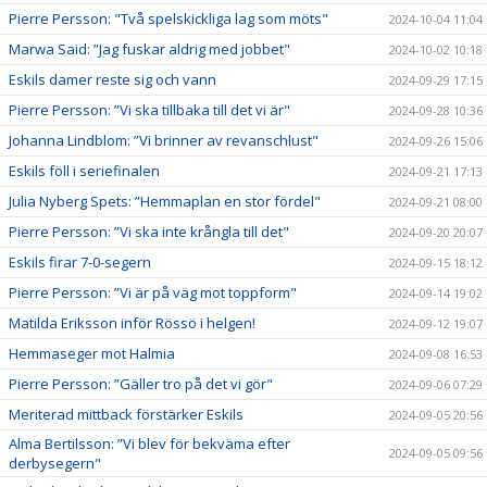
Pierre Persson: "Två spelskickliga lag som möts"
2024-10-04 11:04
Marwa Said: ”Jag fuskar aldrig med jobbet"
2024-10-02 10:18
Eskils damer reste sig och vann
2024-09-29 17:15
Pierre Persson: ”Vi ska tillbaka till det vi är"
2024-09-28 10:36
Johanna Lindblom: ”Vi brinner av revanschlust"
2024-09-26 15:06
Eskils föll i seriefinalen
2024-09-21 17:13
Julia Nyberg Spets: ”Hemmaplan en stor fördel"
2024-09-21 08:00
Pierre Persson: ”Vi ska inte krångla till det"
2024-09-20 20:07
Eskils firar 7-0-segern
2024-09-15 18:12
Pierre Persson: ”Vi är på väg mot toppform"
2024-09-14 19:02
Matilda Eriksson inför Rössö i helgen!
2024-09-12 19:07
Hemmaseger mot Halmia
2024-09-08 16:53
Pierre Persson: ”Gäller tro på det vi gör"
2024-09-06 07:29
Meriterad mittback förstärker Eskils
2024-09-05 20:56
Alma Bertilsson: ”Vi blev för bekväma efter
2024-09-05 09:56
derbysegern"