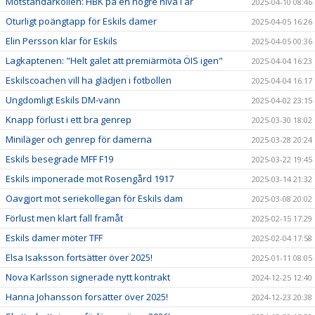
Motståndarkollen: HBK på en högre nivå i år
2025-04-10 08:46
Oturligt poängtapp för Eskils damer
2025-04-05 16:26
Elin Persson klar för Eskils
2025-04-05 00:36
Lagkaptenen: "Helt galet att premiärmöta ÖIS igen"
2025-04-04 16:23
Eskilscoachen vill ha glädjen i fotbollen
2025-04-04 16:17
Ungdomligt Eskils DM-vann
2025-04-02 23:15
Knapp förlust i ett bra genrep
2025-03-30 18:02
Miniläger och genrep för damerna
2025-03-28 20:24
Eskils besegrade MFF F19
2025-03-22 19:45
Eskils imponerade mot Rosengård 1917
2025-03-14 21:32
Oavgjort mot seriekollegan för Eskils dam
2025-03-08 20:02
Förlust men klart fall framåt
2025-02-15 17:29
Eskils damer möter TFF
2025-02-04 17:58
Elsa Isaksson fortsätter över 2025!
2025-01-11 08:05
Nova Karlsson signerade nytt kontrakt
2024-12-25 12:40
Hanna Johansson forsätter över 2025!
2024-12-23 20:38