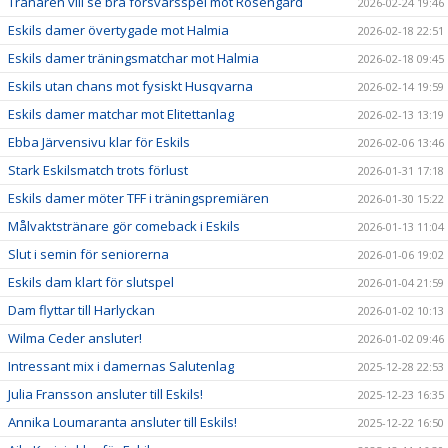
Tränaren vill se bra försvarsspel mot Rosengård
2026-02-24 19:46
Eskils damer övertygade mot Halmia
2026-02-18 22:51
Eskils damer träningsmatchar mot Halmia
2026-02-18 09:45
Eskils utan chans mot fysiskt Husqvarna
2026-02-14 19:59
Eskils damer matchar mot Elitettanlag
2026-02-13 13:19
Ebba Järvensivu klar för Eskils
2026-02-06 13:46
Stark Eskilsmatch trots förlust
2026-01-31 17:18
Eskils damer möter TFF i träningspremiären
2026-01-30 15:22
Målvaktstränare gör comeback i Eskils
2026-01-13 11:04
Slut i semin för seniorerna
2026-01-06 19:02
Eskils dam klart för slutspel
2026-01-04 21:59
Dam flyttar till Harlyckan
2026-01-02 10:13
Wilma Ceder ansluter!
2026-01-02 09:46
Intressant mix i damernas Salutenlag
2025-12-28 22:53
Julia Fransson ansluter till Eskils!
2025-12-23 16:35
Annika Loumaranta ansluter till Eskils!
2025-12-22 16:50