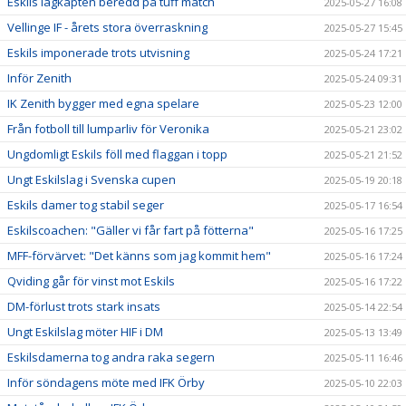
Eskils lagkapten beredd på tuff match
2025-05-27 16:08
Vellinge IF - årets stora överraskning
2025-05-27 15:45
Eskils imponerade trots utvisning
2025-05-24 17:21
Inför Zenith
2025-05-24 09:31
IK Zenith bygger med egna spelare
2025-05-23 12:00
Från fotboll till lumparliv för Veronika
2025-05-21 23:02
Ungdomligt Eskils föll med flaggan i topp
2025-05-21 21:52
Ungt Eskilslag i Svenska cupen
2025-05-19 20:18
Eskils damer tog stabil seger
2025-05-17 16:54
Eskilscoachen: "Gäller vi får fart på fötterna"
2025-05-16 17:25
MFF-förvärvet: "Det känns som jag kommit hem"
2025-05-16 17:24
Qviding går för vinst mot Eskils
2025-05-16 17:22
DM-förlust trots stark insats
2025-05-14 22:54
Ungt Eskilslag möter HIF i DM
2025-05-13 13:49
Eskilsdamerna tog andra raka segern
2025-05-11 16:46
Inför söndagens möte med IFK Örby
2025-05-10 22:03