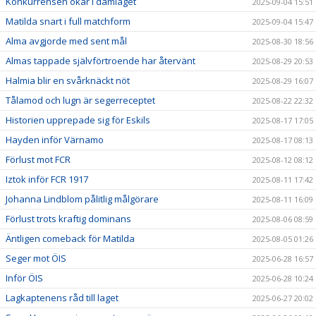
Konkurrensen ökar i damlaget
2025-09-04 15:51
Matilda snart i full matchform
2025-09-04 15:47
Alma avgjorde med sent mål
2025-08-30 18:56
Almas tappade självförtroende har återvänt
2025-08-29 20:53
Halmia blir en svårknäckt nöt
2025-08-29 16:07
Tålamod och lugn är segerreceptet
2025-08-22 22:32
Historien upprepade sig för Eskils
2025-08-17 17:05
Hayden inför Värnamo
2025-08-17 08:13
Förlust mot FCR
2025-08-12 08:12
Iztok inför FCR 1917
2025-08-11 17:42
Johanna Lindblom pålitlig målgörare
2025-08-11 16:09
Förlust trots kraftig dominans
2025-08-06 08:59
Äntligen comeback för Matilda
2025-08-05 01:26
Seger mot ÖIS
2025-06-28 16:57
Inför ÖIS
2025-06-28 10:24
Lagkaptenens råd till laget
2025-06-27 20:02