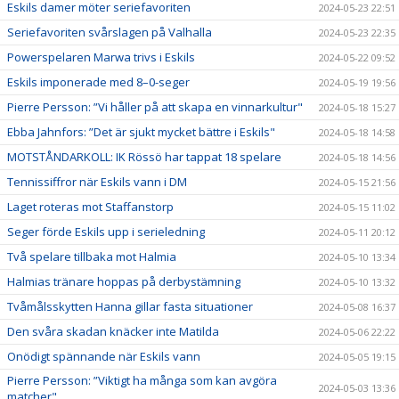
Eskils damer möter seriefavoriten
2024-05-23 22:51
Seriefavoriten svårslagen på Valhalla
2024-05-23 22:35
Powerspelaren Marwa trivs i Eskils
2024-05-22 09:52
Eskils imponerade med 8–0-seger
2024-05-19 19:56
Pierre Persson: ”Vi håller på att skapa en vinnarkultur"
2024-05-18 15:27
Ebba Jahnfors: ”Det är sjukt mycket bättre i Eskils"
2024-05-18 14:58
MOTSTÅNDARKOLL: IK Rössö har tappat 18 spelare
2024-05-18 14:56
Tennissiffror när Eskils vann i DM
2024-05-15 21:56
Laget roteras mot Staffanstorp
2024-05-15 11:02
Seger förde Eskils upp i serieledning
2024-05-11 20:12
Två spelare tillbaka mot Halmia
2024-05-10 13:34
Halmias tränare hoppas på derbystämning
2024-05-10 13:32
Tvåmålsskytten Hanna gillar fasta situationer
2024-05-08 16:37
Den svåra skadan knäcker inte Matilda
2024-05-06 22:22
Onödigt spännande när Eskils vann
2024-05-05 19:15
Pierre Persson: ”Viktigt ha många som kan avgöra
2024-05-03 13:36
matcher"