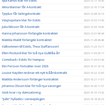
Ajla Karisic klar för Eskils
2025-12-11 16:30
Alma Manner får A-kontrakt
2025-12-10 17:34
Tjejduo får lärlingskontrakt
2025-12-08 23:15
Växjöspelare klar för Eskils
2025-12-05 17:45
Julia Nilsson får A-kontrakt
2025-12-03 14:20
Hanna Johansson förlängde kontraktet
2025-12-01 08:44
Matilda Waldt förlängde kontraktet
2025-11-28 08:48
Välkommen till Eskils, Thea Staffansson!
2025-11-23 15:17
Ellen Roslund klar för två nya GulBlåa år!
2025-11-05 20:17
Comeback i Eskils för Hampus
2025-11-03 07:46
Elin Persson fortsätter över 2026
2025-10-31 10:16
Louise Hayden tecknar ett nytt tvåårskontrakt
2025-10-22 12:00
Matilda Andersson förlänger kontraktet
2025-10-21 11:07
Johanna Olsson klar för två nya säsonger
2025-10-20 11:51
Iztok kvar i ny damsatsning
2025-10-19 15:52
”Julle” hyllades i serieepilogen
2025-10-18 20:23