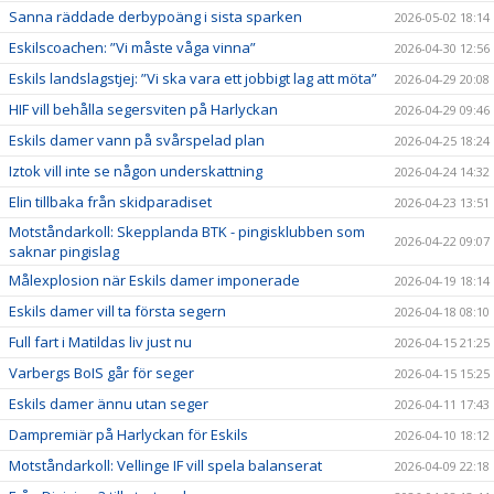
Sanna räddade derbypoäng i sista sparken
2026-05-02 18:14
Eskilscoachen: ”Vi måste våga vinna”
2026-04-30 12:56
Eskils landslagstjej: ”Vi ska vara ett jobbigt lag att möta”
2026-04-29 20:08
HIF vill behålla segersviten på Harlyckan
2026-04-29 09:46
Eskils damer vann på svårspelad plan
2026-04-25 18:24
Iztok vill inte se någon underskattning
2026-04-24 14:32
Elin tillbaka från skidparadiset
2026-04-23 13:51
Motståndarkoll: Skepplanda BTK - pingisklubben som
2026-04-22 09:07
saknar pingislag
Målexplosion när Eskils damer imponerade
2026-04-19 18:14
Eskils damer vill ta första segern
2026-04-18 08:10
Full fart i Matildas liv just nu
2026-04-15 21:25
Varbergs BoIS går för seger
2026-04-15 15:25
Eskils damer ännu utan seger
2026-04-11 17:43
Dampremiär på Harlyckan för Eskils
2026-04-10 18:12
Motståndarkoll: Vellinge IF vill spela balanserat
2026-04-09 22:18