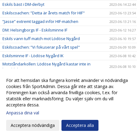
Eskils bäst i DM-derbyt
2023-06-14 22:44
Eskilscoachen: ”Detta är årets match för HIF"
2023-06-13 23:54
”Jasse” extremt taggad inför HIF-matchen
2023-06-13 21:16
DM: Helsingborgs IF - Eskilsminne IF
2023-06-12 16:27
Eskils vann tuff match mot Lödöse Nygård
2023-06-10 19:57
Eskilscoachen: ”Vi fokuserar på vårt spel"
2023-06-09 10:09
Eskilsminne IF - Lödöse Nygård IK
2023-06-08 10:42
Motståndarkollen: Lödöse Nygård kastar inte in
2023-06-08 10:10
handduken
Ellen Pigg gillar spännande motstånd
2023-06-07 22:32
För att hemsidan ska fungera korrekt använder vi nödvändiga
”Julle” hyllades för 200 matcher
cookies från SportAdmin. Dessa går inte att stänga av.
2023-06-06 16:03
Föreningen kan också använda frivilliga cookies, t.ex. för
Eskils besegrade Eskils med 5-0
2023-06-06 16:00
statistik eller marknadsföring. Du väljer själv om du vill
Eskils mot Eskils ännu en gång
2023-06-06 00:30
acceptera dessa.
Svenska Cupen-match mellan Dam A och Akademin!
2023-06-05 17:16
Anpassa dina val
Fasta situationer fällde Eskils
2023-06-03 19:55
Acceptera nödvändiga
Acceptera alla
Tuff match väntar mot seriefavorit
2023-06-02 11:04
Motståndarkollen: Hårdsatsande Halmia med 14