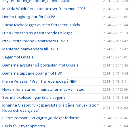
Skyttedrottningen förlänger över 2026!
2024-12-20 15:30
Matilda Waldt fortsätter och ser fram emot 2025!
2024-12-19 18:34
Linnéa Hagberg klar för Eskils!
2024-12-16 11:05
Sacha Micha lägger av men fortsätter i Eskils
2024-12-13 17:44
Frida Ottosson ny assisterande i A-laget
2024-12-12 11:58
Iztok Pristovnik ny Damtränare i Eskils!
2024-12-10 14:42
Meriterad hemvändare till Eskils
2024-12-05 19:42
Seger mot Onsala
2024-10-27 18:01
Damerna avslutar på bortaplan mot Onsala
2024-10-26 10:36
Damerna tappade poäng mot HBK
2024-10-19 16:54
Pierre Persson: ”Vi vill ha revansch på HBK"
2024-10-18 13:41
Nova inför sista hemmamatchen mot Halmstad
2024-10-17 20:09
Sen målexplosion gav Eskils segern
2024-10-13 18:14
Johanna Olsson: ”Viktigt avsluta bra både för Eskils som
2024-10-13 09:00
klubb och oss själva"
Pierre Persson: ”Vi vägrar ge slaget förlorat"
2024-10-13 08:46
Eskils föll i ny toppmatch
2024-10-06 19:04