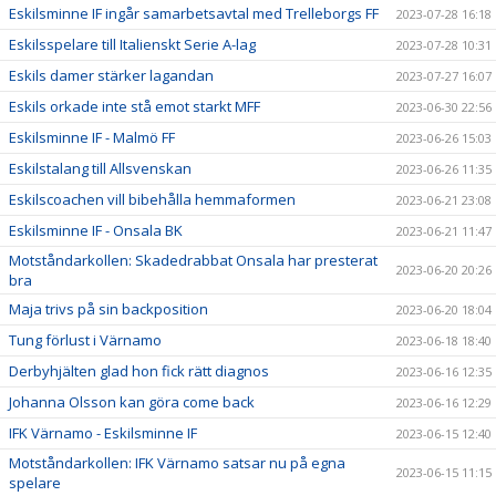
Eskilsminne IF ingår samarbetsavtal med Trelleborgs FF
2023-07-28 16:18
Eskilsspelare till Italienskt Serie A-lag
2023-07-28 10:31
Eskils damer stärker lagandan
2023-07-27 16:07
Eskils orkade inte stå emot starkt MFF
2023-06-30 22:56
Eskilsminne IF - Malmö FF
2023-06-26 15:03
Eskilstalang till Allsvenskan
2023-06-26 11:35
Eskilscoachen vill bibehålla hemmaformen
2023-06-21 23:08
Eskilsminne IF - Onsala BK
2023-06-21 11:47
Motståndarkollen: Skadedrabbat Onsala har presterat
2023-06-20 20:26
bra
Maja trivs på sin backposition
2023-06-20 18:04
Tung förlust i Värnamo
2023-06-18 18:40
Derbyhjälten glad hon fick rätt diagnos
2023-06-16 12:35
Johanna Olsson kan göra come back
2023-06-16 12:29
IFK Värnamo - Eskilsminne IF
2023-06-15 12:40
Motståndarkollen: IFK Värnamo satsar nu på egna
2023-06-15 11:15
spelare