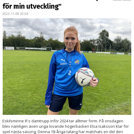
BILDGALLERI
för min utveckling"
2023-11-08 20:04
DOKUMENT
KONTAKT
MATCHER
DIV. 1 SÖDRA
DAM AKADEMI - DIVISION 2
Eskilsminne IF:s damtrupp inför 2024 tar alltmer form. På onsdagen
blev nämligen även unga lovande högerbacken Elsa Isaksson klar för
spel nästa säsong. Denna 18-åriga talang har matchats en del den