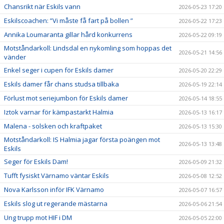
Chansrikt när Eskils vann
2026-05-23 17:20
Eskilscoachen: ”Vi måste få fart på bollen ”
2026-05-22 17:23
Annika Loumaranta gillar hård konkurrens
2026-05-22 09:19
Motståndarkoll: Lindsdal en nykomling som hoppas det
2026-05-21 14:56
vänder
Enkel seger i cupen för Eskils damer
2026-05-20 22:29
Eskils damer får chans studsa tillbaka
2026-05-19 22:14
Förlust mot seriejumbon för Eskils damer
2026-05-14 18:55
Iztok varnar för kämpastarkt Halmia
2026-05-13 16:17
Malena - solsken och kraftpaket
2026-05-13 15:30
Motståndarkoll: IS Halmia jagar första poängen mot
2026-05-13 13:48
Eskils
Seger för Eskils Dam!
2026-05-09 21:32
Tufft fysiskt Värnamo väntar Eskils
2026-05-08 12:52
Nova Karlsson inför IFK Värnamo
2026-05-07 16:57
Eskils slog ut regerande mästarna
2026-05-06 21:54
Ung trupp mot HIF i DM
2026-05-05 22:00