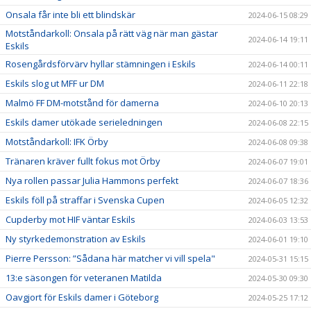
Onsala får inte bli ett blindskär
2024-06-15 08:29
Motståndarkoll: Onsala på rätt väg när man gästar
2024-06-14 19:11
Eskils
Rosengårdsförvärv hyllar stämningen i Eskils
2024-06-14 00:11
Eskils slog ut MFF ur DM
2024-06-11 22:18
Malmö FF DM-motstånd för damerna
2024-06-10 20:13
Eskils damer utökade serieledningen
2024-06-08 22:15
Motståndarkoll: IFK Örby
2024-06-08 09:38
Tränaren kräver fullt fokus mot Örby
2024-06-07 19:01
Nya rollen passar Julia Hammons perfekt
2024-06-07 18:36
Eskils föll på straffar i Svenska Cupen
2024-06-05 12:32
Cupderby mot HIF väntar Eskils
2024-06-03 13:53
Ny styrkedemonstration av Eskils
2024-06-01 19:10
Pierre Persson: ”Sådana här matcher vi vill spela"
2024-05-31 15:15
13:e säsongen för veteranen Matilda
2024-05-30 09:30
Oavgjort för Eskils damer i Göteborg
2024-05-25 17:12