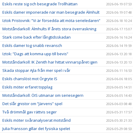
Eskils reste sig och besegrade Trollhättan
2026-06-19 07:53
Eskils damer imponerade när man besegrade Älmhult
2026-06-19 07:48
Iztok Pristovnik: ”Vi är försedda att möta serieledaren”
2026-06-18 10:24
Motståndarkoll: Älmhults IF årets stora överraskning
2026-06-17 15:07
Stark come back efter långtidsskadan
2026-06-16 16:24
Eskils damer tog snabb revansch
2026-06-14 19:59
Iztok: ”Dags att komma upp till bevis”
2026-06-13 20:18
Motståndarkoll: IK Zenith har hittat vinnarspåret igen
2026-06-13 20:13
Skada stoppar Ajla från mer spel i vår
2026-06-11 16:53
Eskils chanslöst mot Örgryte IS
2026-06-06 18:05
Eskils möter erfaret topplag
2026-06-05 14:51
Motståndarkoll: ÖIS utmanar om seriesegern
2026-06-05 14:43
Det slår gnistor om ”Järvens” spel
2026-06-03 08:48
Två drömmål gav rättvis seger
2026-05-31 17:57
Eskils möter svåranalyserat motstånd
2026-05-30 21:33
Julia Fransson gillar det fysiska spelet
2026-05-29 08:53