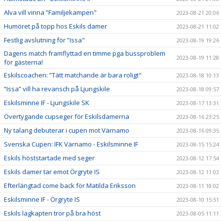
Alva vill vinna ”Familjekampen"
2023-08-21 20:06
Humöret på topp hos Eskils damer
2023-08-21 11:02
Festlig avslutning för ”Issa"
2023-08-19 19:26
Dagens match framflyttad en timme pga bussproblem
2023-08-19 11:28
för gästerna!
Eskilscoachen: ”Tätt matchande är bara roligt"
2023-08-18 10:13
”Issa” vill ha revansch på Ljungskile
2023-08-18 09:57
Eskilsminne IF - Ljungskile SK
2023-08-17 13:31
Övertygande cupseger för Eskilsdamerna
2023-08-16 23:25
Ny talang debuterar i cupen mot Värnamo
2023-08-16 09:35
Svenska Cupen: IFK Värnamo - Eskilsminne IF
2023-08-15 15:24
Eskils höststartade med seger
2023-08-12 17:54
Eskils damer tar emot Örgryte IS
2023-08-12 11:03
Efterlängtad come back för Matilda Eriksson
2023-08-11 18:02
Eskilsminne IF - Örgryte IS
2023-08-10 15:51
Eskils lagkapten tror på bra höst
2023-08-05 11:11