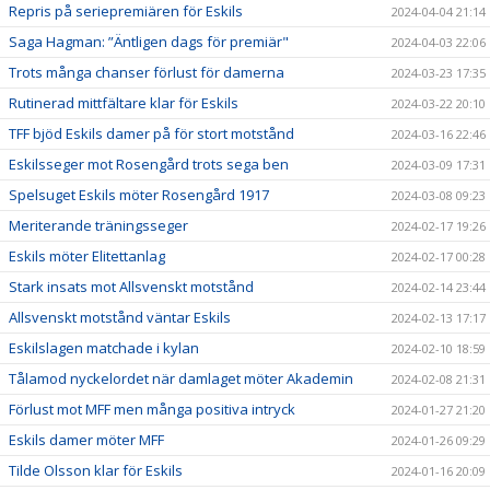
Repris på seriepremiären för Eskils
2024-04-04 21:14
Saga Hagman: ”Äntligen dags för premiär"
2024-04-03 22:06
Trots många chanser förlust för damerna
2024-03-23 17:35
Rutinerad mittfältare klar för Eskils
2024-03-22 20:10
TFF bjöd Eskils damer på för stort motstånd
2024-03-16 22:46
Eskilsseger mot Rosengård trots sega ben
2024-03-09 17:31
Spelsuget Eskils möter Rosengård 1917
2024-03-08 09:23
Meriterande träningsseger
2024-02-17 19:26
Eskils möter Elitettanlag
2024-02-17 00:28
Stark insats mot Allsvenskt motstånd
2024-02-14 23:44
Allsvenskt motstånd väntar Eskils
2024-02-13 17:17
Eskilslagen matchade i kylan
2024-02-10 18:59
Tålamod nyckelordet när damlaget möter Akademin
2024-02-08 21:31
Förlust mot MFF men många positiva intryck
2024-01-27 21:20
Eskils damer möter MFF
2024-01-26 09:29
Tilde Olsson klar för Eskils
2024-01-16 20:09