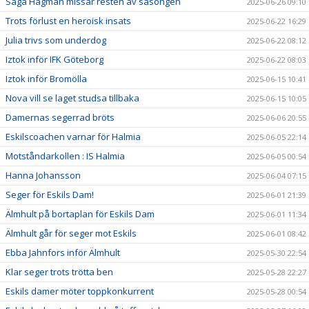
Saga Hagman missar resten av säsongen
2025-06-26 09:10
Trots förlust en heroisk insats
2025-06-22 16:29
Julia trivs som underdog
2025-06-22 08:12
Iztok inför IFK Göteborg
2025-06-22 08:03
Iztok inför Bromölla
2025-06-15 10:41
Nova vill se laget studsa tillbaka
2025-06-15 10:05
Damernas segerrad bröts
2025-06-06 20:55
Eskilscoachen varnar för Halmia
2025-06-05 22:14
Motståndarkollen : IS Halmia
2025-06-05 00:54
Hanna Johansson
2025-06-04 07:15
Seger för Eskils Dam!
2025-06-01 21:39
Älmhult på bortaplan för Eskils Dam
2025-06-01 11:34
Älmhult går för seger mot Eskils
2025-06-01 08:42
Ebba Jahnfors inför Älmhult
2025-05-30 22:54
Klar seger trots trötta ben
2025-05-28 22:27
Eskils damer möter toppkonkurrent
2025-05-28 00:54