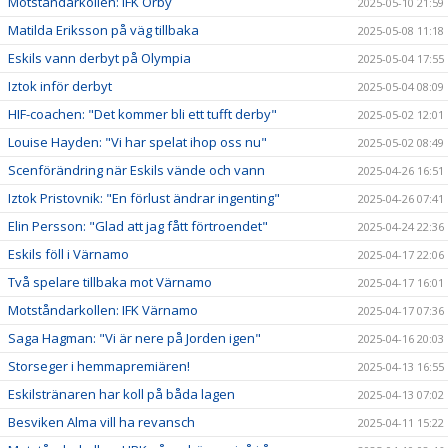
Motståndarkollen: IFK Örby
2025-05-10 21:59
Matilda Eriksson på väg tillbaka
2025-05-08 11:18
Eskils vann derbyt på Olympia
2025-05-04 17:55
Iztok inför derbyt
2025-05-04 08:09
HIF-coachen: "Det kommer bli ett tufft derby"
2025-05-02 12:01
Louise Hayden: "Vi har spelat ihop oss nu"
2025-05-02 08:49
Scenförändring när Eskils vände och vann
2025-04-26 16:51
Iztok Pristovnik: "En förlust ändrar ingenting"
2025-04-26 07:41
Elin Persson: "Glad att jag fått förtroendet"
2025-04-24 22:36
Eskils föll i Värnamo
2025-04-17 22:06
Två spelare tillbaka mot Värnamo
2025-04-17 16:01
Motståndarkollen: IFK Värnamo
2025-04-17 07:36
Saga Hagman: "Vi är nere på Jorden igen"
2025-04-16 20:03
Storseger i hemmapremiären!
2025-04-13 16:55
Eskilstränaren har koll på båda lagen
2025-04-13 07:02
Besviken Alma vill ha revansch
2025-04-11 15:22