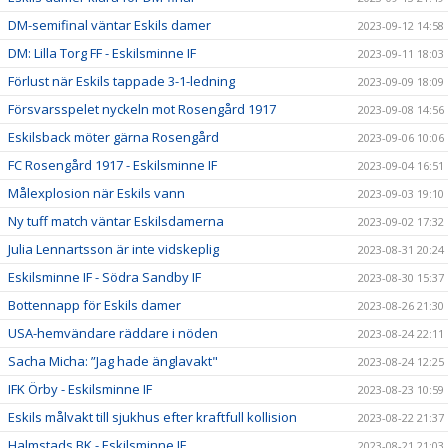
DM-semifinal väntar Eskils damer
2023-09-12 14:58
DM: Lilla Torg FF - Eskilsminne IF
2023-09-11 18:03
Förlust när Eskils tappade 3-1-ledning
2023-09-09 18:09
Försvarsspelet nyckeln mot Rosengård 1917
2023-09-08 14:56
Eskilsback möter gärna Rosengård
2023-09-06 10:06
FC Rosengård 1917 - Eskilsminne IF
2023-09-04 16:51
Målexplosion när Eskils vann
2023-09-03 19:10
Ny tuff match väntar Eskilsdamerna
2023-09-02 17:32
Julia Lennartsson är inte vidskeplig
2023-08-31 20:24
Eskilsminne IF - Södra Sandby IF
2023-08-30 15:37
Bottennapp för Eskils damer
2023-08-26 21:30
USA-hemvändare räddare i nöden
2023-08-24 22:11
Sacha Micha: ”Jag hade änglavakt"
2023-08-24 12:25
IFK Örby - Eskilsminne IF
2023-08-23 10:59
Eskils målvakt till sjukhus efter kraftfull kollision
2023-08-22 21:37
Halmstads BK - Eskilsminne IF
2023-08-21 21:03