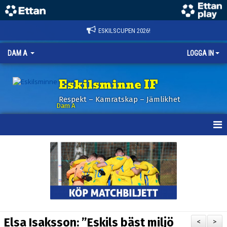
ESKILSCUPEN 2026!
DAM A
LOGGA IN
Eskilsminne IF
Respekt – Kamratskap – Jämlikhet
Dam A
HEM
NYHETER
KALENDER
TRUPPEN
Elsa Isaksson: ”Eskils bäst miljö
<
>