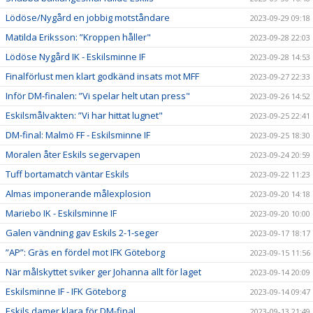
Lödöse/Nygård en jobbig motståndare
2023-09-29 09:18
Matilda Eriksson: ”Kroppen håller"
2023-09-28 22:03
Lödöse Nygård IK - Eskilsminne IF
2023-09-28 14:53
Finalförlust men klart godkänd insats mot MFF
2023-09-27 22:33
Inför DM-finalen: ”Vi spelar helt utan press"
2023-09-26 14:52
Eskilsmålvakten: ”Vi har hittat lugnet"
2023-09-25 22:41
DM-final: Malmö FF - Eskilsminne IF
2023-09-25 18:30
Moralen åter Eskils segervapen
2023-09-24 20:59
Tuff bortamatch väntar Eskils
2023-09-22 11:23
Almas imponerande målexplosion
2023-09-20 14:18
Mariebo IK - Eskilsminne IF
2023-09-20 10:00
Galen vändning gav Eskils 2-1-seger
2023-09-17 18:17
”AP”: Gräs en fördel mot IFK Göteborg
2023-09-15 11:56
När målskyttet sviker ger Johanna allt för laget
2023-09-14 20:09
Eskilsminne IF - IFK Göteborg
2023-09-14 09:47
Eskils damer klara för DM-final
2023-09-13 21:49