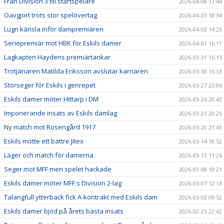
Från Division 3 till startspelare
2026-04-08 13:44
Oavgjort trots stor spelövertag
2026-04-03 18:34
Lugn känsla inför dampremiären
2026-04-02 14:23
Seriepremiär mot HBK för Eskils damer
2026-04-01 16:11
Lagkapten Haydens premiärtankar
2026-03-31 16:15
Trotjänaren Matilda Eriksson avslutar karriären
2026-03-30 16:33
Storseger för Eskils i genrepet
2026-03-27 23:06
Eskils damer möter Hittarp i DM
2026-03-26 20:43
Imponerande insats av Eskils damlag
2026-03-21 20:25
Ny match mot Rosengård 1917
2026-03-20 21:43
Eskils mötte ett bättre Jitex
2026-03-14 18:52
Läger och match för damerna
2026-03-13 11:26
Seger mot MFF men spelet hackade
2026-03-08 18:21
Eskils damer möter MFF:s Division 2-lag
2026-03-07 12:13
Talangfull ytterback fick A-kontrakt med Eskils dam
2026-03-02 09:52
Eskils damer bjöd på årets bästa insats
2026-02-25 22:42