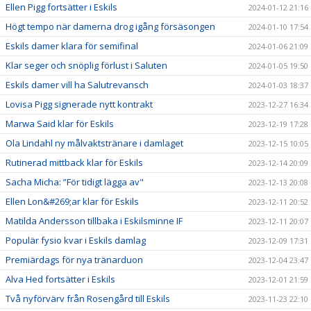
Ellen Pigg fortsätter i Eskils
2024-01-12 21:16
Högt tempo när damerna drog igång försäsongen
2024-01-10 17:54
Eskils damer klara för semifinal
2024-01-06 21:09
Klar seger och snöplig förlust i Saluten
2024-01-05 19:50
Eskils damer vill ha Salutrevansch
2024-01-03 18:37
Lovisa Pigg signerade nytt kontrakt
2023-12-27 16:34
Marwa Said klar för Eskils
2023-12-19 17:28
Ola Lindahl ny målvaktstränare i damlaget
2023-12-15 10:05
Rutinerad mittback klar för Eskils
2023-12-14 20:09
Sacha Micha: ”För tidigt lägga av"
2023-12-13 20:08
Ellen Lon&#269;ar klar för Eskils
2023-12-11 20:52
Matilda Andersson tillbaka i Eskilsminne IF
2023-12-11 20:07
Populär fysio kvar i Eskils damlag
2023-12-09 17:31
Premiärdags för nya tränarduon
2023-12-04 23:47
Alva Hed fortsätter i Eskils
2023-12-01 21:59
Två nyförvärv från Rosengård till Eskils
2023-11-23 22:10