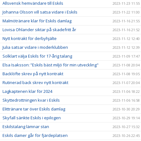
Allsvensk hemvändare till Eskils
2023-11-23 11:55
Johanna Olsson vill satsa vidare i Eskils
2023-11-22 11:00
Malmötränare klar för Eskils damlag
2023-11-16 21:55
Lovisa Ohlander siktar på skadefritt år
2023-11-16 21:52
Nytt kontrakt för derbyhjälte
2023-11-12 12:40
Julia satsar vidare i moderklubben
2023-11-12 12:39
Solklart välja Eskils för 17-årig talang
2023-11-09 17:47
Elsa Isaksson: ”Eskils bäst miljö för min utveckling"
2023-11-08 20:04
Backlöfte skrev på nytt kontrakt
2023-11-08 19:05
Rutinerad back skrev nytt kontrakt
2023-11-07 20:04
Lagkaptenen klar för 2024
2023-11-06 18:22
Skyttedrottningen kvar i Eskils
2023-11-06 16:58
Elittränare tar över Eskils damlag
2023-10-30 20:29
Skyfall sänkte Eskils i epilogen
2023-10-29 19:14
Eskilstalang lämnar stan
2023-10-27 15:32
Eskils damer går för fjärdeplatsen
2023-10-26 22:45