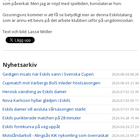
som påverkat. Men jag är nöjd med speltiden, konstaterar hon.
Gissningsvis kommer vi att få se betydligt mer av denna Eskilstalang
som är ännu ett bevis på det arbete klubben utför på ungdomssidan.
Text och bild: Lasse Möller
Nyhetsarkiv
Gedigen insats när Eskils vann i Svenska Cupen
2026-08-06 08:28
Cupmatch mot Varbergs BoIS inleder höstsäsongen
2026-08-03 21:44
Heroisk vändning av Eskils damer
2026-07-02 23:39
Nova Karlsson hyllar glädjen i Eskils
2026-07-02 09:11
Eskils damer vill avsluta vårsäsongen starkt
2026-07-01 09:34
Eskils punkterade matchen på 28 minuter
2026-06-28 19:44
Eskils formkurva på väg uppåt
2026-06-26 21:26
Motståndarkoll - Alingsås KIK nykomling som överraskat
2026-06-23 09:27