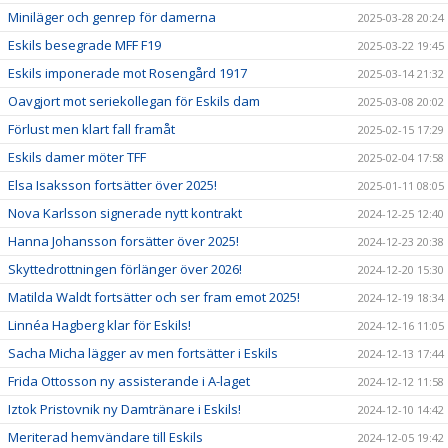
Miniläger och genrep för damerna
2025-03-28 20:24
Eskils besegrade MFF F19
2025-03-22 19:45
Eskils imponerade mot Rosengård 1917
2025-03-14 21:32
Oavgjort mot seriekollegan för Eskils dam
2025-03-08 20:02
Förlust men klart fall framåt
2025-02-15 17:29
Eskils damer möter TFF
2025-02-04 17:58
Elsa Isaksson fortsätter över 2025!
2025-01-11 08:05
Nova Karlsson signerade nytt kontrakt
2024-12-25 12:40
Hanna Johansson forsätter över 2025!
2024-12-23 20:38
Skyttedrottningen förlänger över 2026!
2024-12-20 15:30
Matilda Waldt fortsätter och ser fram emot 2025!
2024-12-19 18:34
Linnéa Hagberg klar för Eskils!
2024-12-16 11:05
Sacha Micha lägger av men fortsätter i Eskils
2024-12-13 17:44
Frida Ottosson ny assisterande i A-laget
2024-12-12 11:58
Iztok Pristovnik ny Damtränare i Eskils!
2024-12-10 14:42
Meriterad hemvändare till Eskils
2024-12-05 19:42