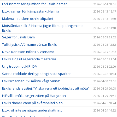
Förlust mot seriejumbon för Eskils damer
2026-05-14 18:55
Iztok varnar för kämpastarkt Halmia
2026-05-13 16:17
Malena - solsken och kraftpaket
2026-05-13 15:30
Motståndarkoll: IS Halmia jagar första poängen mot
2026-05-13 13:48
Eskils
Seger för Eskils Dam!
2026-05-09 21:32
Tufft fysiskt Värnamo väntar Eskils
2026-05-08 12:52
Nova Karlsson inför IFK Värnamo
2026-05-07 16:57
Eskils slog ut regerande mästarna
2026-05-06 21:54
Ung trupp mot HIF i DM
2026-05-05 22:00
Sanna räddade derbypoäng i sista sparken
2026-05-02 18:14
Eskilscoachen: ”Vi måste våga vinna”
2026-04-30 12:56
Eskils landslagstjej: ”Vi ska vara ett jobbigt lag att möta”
2026-04-29 20:08
HIF vill behålla segersviten på Harlyckan
2026-04-29 09:46
Eskils damer vann på svårspelad plan
2026-04-25 18:24
Iztok vill inte se någon underskattning
2026-04-24 14:32