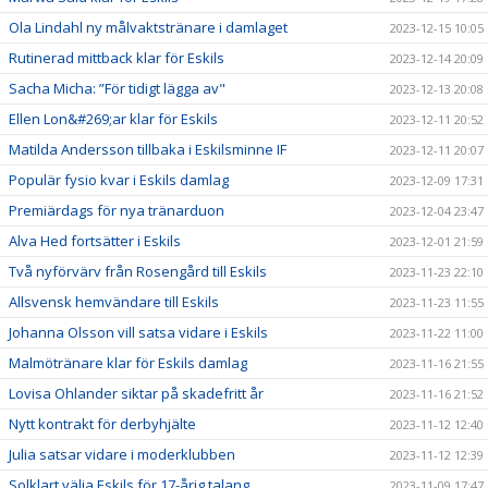
Ola Lindahl ny målvaktstränare i damlaget
2023-12-15 10:05
Rutinerad mittback klar för Eskils
2023-12-14 20:09
Sacha Micha: ”För tidigt lägga av"
2023-12-13 20:08
Ellen Lon&#269;ar klar för Eskils
2023-12-11 20:52
Matilda Andersson tillbaka i Eskilsminne IF
2023-12-11 20:07
Populär fysio kvar i Eskils damlag
2023-12-09 17:31
Premiärdags för nya tränarduon
2023-12-04 23:47
Alva Hed fortsätter i Eskils
2023-12-01 21:59
Två nyförvärv från Rosengård till Eskils
2023-11-23 22:10
Allsvensk hemvändare till Eskils
2023-11-23 11:55
Johanna Olsson vill satsa vidare i Eskils
2023-11-22 11:00
Malmötränare klar för Eskils damlag
2023-11-16 21:55
Lovisa Ohlander siktar på skadefritt år
2023-11-16 21:52
Nytt kontrakt för derbyhjälte
2023-11-12 12:40
Julia satsar vidare i moderklubben
2023-11-12 12:39
Solklart välja Eskils för 17-årig talang
2023-11-09 17:47