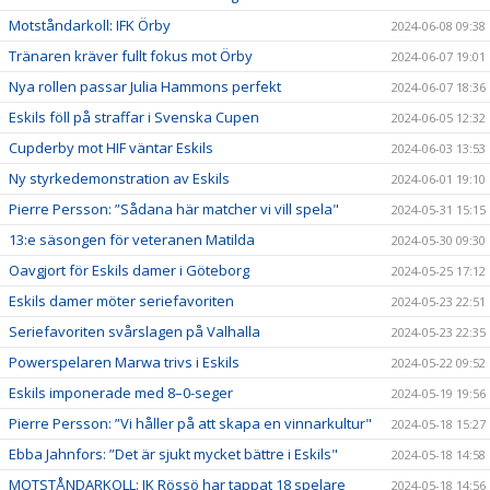
Motståndarkoll: IFK Örby
2024-06-08 09:38
Tränaren kräver fullt fokus mot Örby
2024-06-07 19:01
Nya rollen passar Julia Hammons perfekt
2024-06-07 18:36
Eskils föll på straffar i Svenska Cupen
2024-06-05 12:32
Cupderby mot HIF väntar Eskils
2024-06-03 13:53
Ny styrkedemonstration av Eskils
2024-06-01 19:10
Pierre Persson: ”Sådana här matcher vi vill spela"
2024-05-31 15:15
13:e säsongen för veteranen Matilda
2024-05-30 09:30
Oavgjort för Eskils damer i Göteborg
2024-05-25 17:12
Eskils damer möter seriefavoriten
2024-05-23 22:51
Seriefavoriten svårslagen på Valhalla
2024-05-23 22:35
Powerspelaren Marwa trivs i Eskils
2024-05-22 09:52
Eskils imponerade med 8–0-seger
2024-05-19 19:56
Pierre Persson: ”Vi håller på att skapa en vinnarkultur"
2024-05-18 15:27
Ebba Jahnfors: ”Det är sjukt mycket bättre i Eskils"
2024-05-18 14:58
MOTSTÅNDARKOLL: IK Rössö har tappat 18 spelare
2024-05-18 14:56