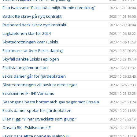
Elsa Isaksson: ”Eskils bäst miljö för min utveckling"
2023-11-08 20:04
Backlöfte skrev på nytt kontrakt
2023-11-08 19:05
Rutinerad back skrev nytt kontrakt
2023-11-07 20:04
Lagkaptenen klar för 2024
2023-11-06 18:22
Skyttedrottningen kvar i Eskils
2023-11-06 16:58
Elittränare tar över Eskils damlag
2023-10-30 20:29
Skyfall sänkte Eskils i epilogen
2023-10-29 19:14
Eskilstalang lämnar stan
2023-10-27 15:32
Eskils damer går för fjärdeplatsen
2023-10-26 22:45
Skyttedrottningen vill avsluta med seger
2023-10-26 22:33
Eskilsminne IF - IFK Värnamo
2023-10-23 12:23
Säsongens bästa bortamatch gav seger mot Onsala
2023-10-21 21:24
Eskils damer spelar för fjärdeplatsen
2023-10-20 11:33
Ellen Pigg: ”Vi har utvecklats som grupp"
2023-10-18 22:19
Onsala BK - Eskilsminne IF
2023-10-17 21:08
Eskils nära att ta poäng av Malmö FF
2023-10-14 16:16