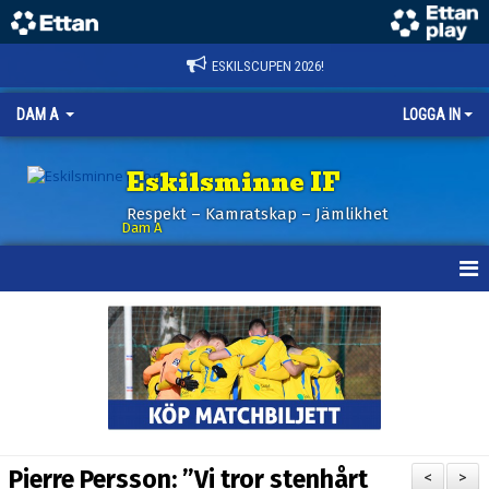
ESKILSCUPEN 2026!
DAM A
LOGGA IN
Eskilsminne IF
Respekt – Kamratskap – Jämlikhet
Dam A
HEM
NYHETER
KALENDER
TRUPPEN
Pierre Persson: ”Vi tror stenhårt
<
>