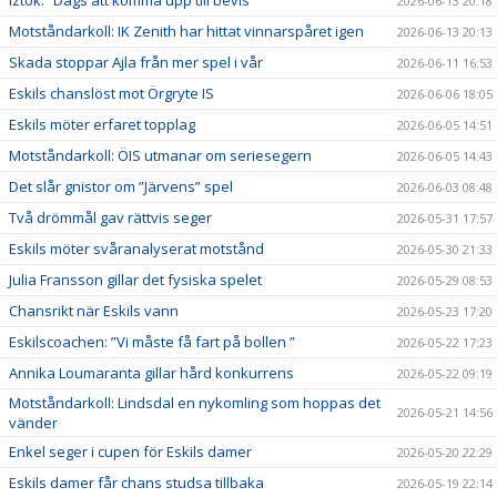
2026-06-13 20:18
Motståndarkoll: IK Zenith har hittat vinnarspåret igen
2026-06-13 20:13
Skada stoppar Ajla från mer spel i vår
2026-06-11 16:53
Eskils chanslöst mot Örgryte IS
2026-06-06 18:05
Eskils möter erfaret topplag
2026-06-05 14:51
Motståndarkoll: ÖIS utmanar om seriesegern
2026-06-05 14:43
Det slår gnistor om ”Järvens” spel
2026-06-03 08:48
Två drömmål gav rättvis seger
2026-05-31 17:57
Eskils möter svåranalyserat motstånd
2026-05-30 21:33
Julia Fransson gillar det fysiska spelet
2026-05-29 08:53
Chansrikt när Eskils vann
2026-05-23 17:20
Eskilscoachen: ”Vi måste få fart på bollen ”
2026-05-22 17:23
Annika Loumaranta gillar hård konkurrens
2026-05-22 09:19
Motståndarkoll: Lindsdal en nykomling som hoppas det
2026-05-21 14:56
vänder
Enkel seger i cupen för Eskils damer
2026-05-20 22:29
Eskils damer får chans studsa tillbaka
2026-05-19 22:14