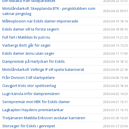
Elin tillbaka från skidparadiset
2026-04-23 13:51
Motståndarkoll: Skepplanda BTK - pingisklubben som
2026-04-22 09:07
saknar pingislag
Målexplosion när Eskils damer imponerade
2026-04-19 18:14
Eskils damer vill ta första segern
2026-04-18 08:10
Full fart i Matildas liv just nu
2026-04-15 21:25
Varbergs BoIS går för seger
2026-04-15 15:25
Eskils damer ännu utan seger
2026-04-11 17:43
Dampremiär på Harlyckan för Eskils
2026-04-10 18:12
Motståndarkoll: Vellinge IF vill spela balanserat
2026-04-09 22:18
Från Division 3 till startspelare
2026-04-08 13:44
Oavgjort trots stor spelövertag
2026-04-03 18:34
Lugn känsla inför dampremiären
2026-04-02 14:23
Seriepremiär mot HBK för Eskils damer
2026-04-01 16:11
Lagkapten Haydens premiärtankar
2026-03-31 16:15
Trotjänaren Matilda Eriksson avslutar karriären
2026-03-30 16:33
Storseger för Eskils i genrepet
2026-03-27 23:06