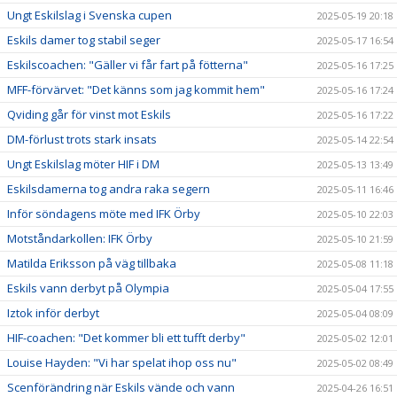
Ungt Eskilslag i Svenska cupen
2025-05-19 20:18
Eskils damer tog stabil seger
2025-05-17 16:54
Eskilscoachen: "Gäller vi får fart på fötterna"
2025-05-16 17:25
MFF-förvärvet: "Det känns som jag kommit hem"
2025-05-16 17:24
Qviding går för vinst mot Eskils
2025-05-16 17:22
DM-förlust trots stark insats
2025-05-14 22:54
Ungt Eskilslag möter HIF i DM
2025-05-13 13:49
Eskilsdamerna tog andra raka segern
2025-05-11 16:46
Inför söndagens möte med IFK Örby
2025-05-10 22:03
Motståndarkollen: IFK Örby
2025-05-10 21:59
Matilda Eriksson på väg tillbaka
2025-05-08 11:18
Eskils vann derbyt på Olympia
2025-05-04 17:55
Iztok inför derbyt
2025-05-04 08:09
HIF-coachen: "Det kommer bli ett tufft derby"
2025-05-02 12:01
Louise Hayden: "Vi har spelat ihop oss nu"
2025-05-02 08:49
Scenförändring när Eskils vände och vann
2025-04-26 16:51