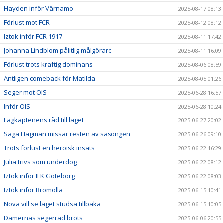
Hayden inför Värnamo
2025-08-17 08:13
Förlust mot FCR
2025-08-12 08:12
Iztok inför FCR 1917
2025-08-11 17:42
Johanna Lindblom pålitlig målgörare
2025-08-11 16:09
Förlust trots kraftig dominans
2025-08-06 08:59
Äntligen comeback för Matilda
2025-08-05 01:26
Seger mot ÖIS
2025-06-28 16:57
Inför ÖIS
2025-06-28 10:24
Lagkaptenens råd till laget
2025-06-27 20:02
Saga Hagman missar resten av säsongen
2025-06-26 09:10
Trots förlust en heroisk insats
2025-06-22 16:29
Julia trivs som underdog
2025-06-22 08:12
Iztok inför IFK Göteborg
2025-06-22 08:03
Iztok inför Bromölla
2025-06-15 10:41
Nova vill se laget studsa tillbaka
2025-06-15 10:05
Damernas segerrad bröts
2025-06-06 20:55