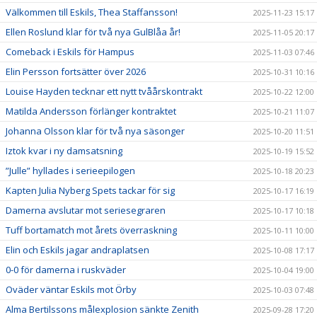
Välkommen till Eskils, Thea Staffansson!
2025-11-23 15:17
Ellen Roslund klar för två nya GulBlåa år!
2025-11-05 20:17
Comeback i Eskils för Hampus
2025-11-03 07:46
Elin Persson fortsätter över 2026
2025-10-31 10:16
Louise Hayden tecknar ett nytt tvåårskontrakt
2025-10-22 12:00
Matilda Andersson förlänger kontraktet
2025-10-21 11:07
Johanna Olsson klar för två nya säsonger
2025-10-20 11:51
Iztok kvar i ny damsatsning
2025-10-19 15:52
”Julle” hyllades i serieepilogen
2025-10-18 20:23
Kapten Julia Nyberg Spets tackar för sig
2025-10-17 16:19
Damerna avslutar mot seriesegraren
2025-10-17 10:18
Tuff bortamatch mot årets överraskning
2025-10-11 10:00
Elin och Eskils jagar andraplatsen
2025-10-08 17:17
0-0 för damerna i ruskväder
2025-10-04 19:00
Oväder väntar Eskils mot Örby
2025-10-03 07:48
Alma Bertilssons målexplosion sänkte Zenith
2025-09-28 17:20