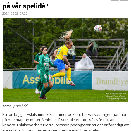
BILDGALLERI
på vår spelidé"
2024-06-28 07:25
DOKUMENT
KONTAKT
MATCHER
DIV. 1 SÖDRA
DAM AKADEMI - DIVISION 2
Foto: Sportibild
På lördag gör Eskilsminne IF:s damer bokslut för vårsäsongen när man
på hemmaplan möter Älmhults IF som blir en nog så svår nöt att
knäcka. Eskilscoachen Pierre Persson poängterar att det är för tidigt att
stämpla ut för sommaren innan denna match är spelad.