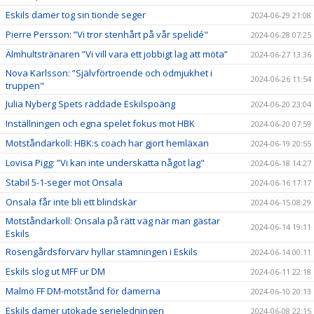
Eskils damer tog sin tionde seger
2024-06-29 21:08
Pierre Persson: ”Vi tror stenhårt på vår spelidé"
2024-06-28 07:25
Älmhultstränaren ”Vi vill vara ett jobbigt lag att möta”
2024-06-27 13:36
Nova Karlsson: ”Självförtroende och ödmjukhet i
2024-06-26 11:54
truppen"
Julia Nyberg Spets räddade Eskilspoäng
2024-06-20 23:04
Inställningen och egna spelet fokus mot HBK
2024-06-20 07:59
Motståndarkoll: HBK:s coach har gjort hemläxan
2024-06-19 20:55
Lovisa Pigg: ”Vi kan inte underskatta något lag"
2024-06-18 14:27
Stabil 5-1-seger mot Onsala
2024-06-16 17:17
Onsala får inte bli ett blindskär
2024-06-15 08:29
Motståndarkoll: Onsala på rätt väg när man gästar
2024-06-14 19:11
Eskils
Rosengårdsförvärv hyllar stämningen i Eskils
2024-06-14 00:11
Eskils slog ut MFF ur DM
2024-06-11 22:18
Malmö FF DM-motstånd för damerna
2024-06-10 20:13
Eskils damer utökade serieledningen
2024-06-08 22:15