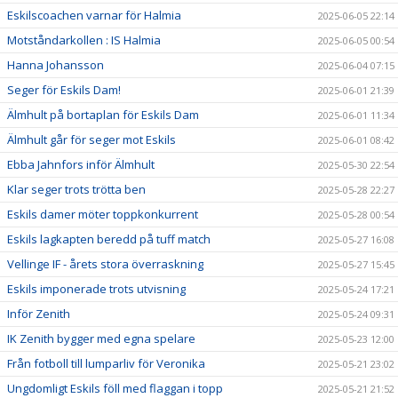
Eskilscoachen varnar för Halmia
2025-06-05 22:14
Motståndarkollen : IS Halmia
2025-06-05 00:54
Hanna Johansson
2025-06-04 07:15
Seger för Eskils Dam!
2025-06-01 21:39
Älmhult på bortaplan för Eskils Dam
2025-06-01 11:34
Älmhult går för seger mot Eskils
2025-06-01 08:42
Ebba Jahnfors inför Älmhult
2025-05-30 22:54
Klar seger trots trötta ben
2025-05-28 22:27
Eskils damer möter toppkonkurrent
2025-05-28 00:54
Eskils lagkapten beredd på tuff match
2025-05-27 16:08
Vellinge IF - årets stora överraskning
2025-05-27 15:45
Eskils imponerade trots utvisning
2025-05-24 17:21
Inför Zenith
2025-05-24 09:31
IK Zenith bygger med egna spelare
2025-05-23 12:00
Från fotboll till lumparliv för Veronika
2025-05-21 23:02
Ungdomligt Eskils föll med flaggan i topp
2025-05-21 21:52