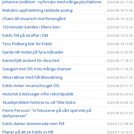
Johanna Lindblom - nyförvärv med många plusfaktorer
2024-08-20 17:36
Makalös upphämtning räddade poäng
2024-08-18 15:50
Chans till revansch mot Rosengård
2024-08-16 14:22
120 minuter kändes i Ellens ben
2024-08-15 12:26
Eskils föll på straffar i DM
2024-08-14 23:33
Tess Fridberg klar för Eskils
2024-08-14 15:59
Fjärde HIF-mötet på fyra månader
2024-08-13 20:39
Känslofyllt avsked för Alva Hed
2024-08-11 18:57
Oavgjort mot ÖIS trots många chanser
2024-08-11 18:36
Alma räknar med hårdbevakning
2024-08-09 21:29
Eskils möter revanschsuget ÖIS
2024-08-09 21:17
Historisk Eskilsseger inför rekordpublik
2024-08-06 23:04
Skadeproblem historia nu vill Tilde bidra
2024-08-06 08:56
Pierre Persson: ”Vi fokuserar på vårt spel inte på
2024-08-05 21:05
derbynerver"
Eskils damer dominerade men föll
2024-07-27 08:44
Planer på att se Eskils vs HIF
2024-07-16 16:51