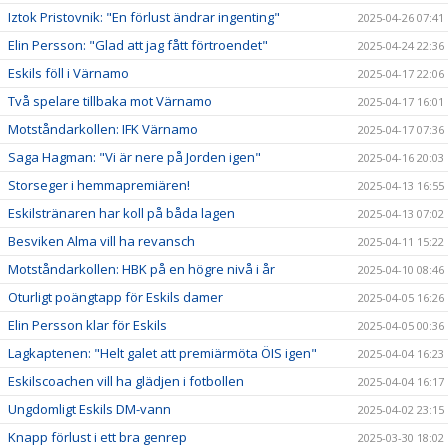
Iztok Pristovnik: "En förlust ändrar ingenting"
2025-04-26 07:41
Elin Persson: "Glad att jag fått förtroendet"
2025-04-24 22:36
Eskils föll i Värnamo
2025-04-17 22:06
Två spelare tillbaka mot Värnamo
2025-04-17 16:01
Motståndarkollen: IFK Värnamo
2025-04-17 07:36
Saga Hagman: "Vi är nere på Jorden igen"
2025-04-16 20:03
Storseger i hemmapremiären!
2025-04-13 16:55
Eskilstränaren har koll på båda lagen
2025-04-13 07:02
Besviken Alma vill ha revansch
2025-04-11 15:22
Motståndarkollen: HBK på en högre nivå i år
2025-04-10 08:46
Oturligt poängtapp för Eskils damer
2025-04-05 16:26
Elin Persson klar för Eskils
2025-04-05 00:36
Lagkaptenen: "Helt galet att premiärmöta ÖIS igen"
2025-04-04 16:23
Eskilscoachen vill ha glädjen i fotbollen
2025-04-04 16:17
Ungdomligt Eskils DM-vann
2025-04-02 23:15
Knapp förlust i ett bra genrep
2025-03-30 18:02