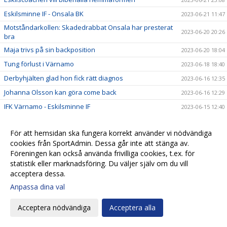
Eskilsminne IF - Onsala BK
2023-06-21 11:47
Motståndarkollen: Skadedrabbat Onsala har presterat
2023-06-20 20:26
bra
Maja trivs på sin backposition
2023-06-20 18:04
Tung förlust i Värnamo
2023-06-18 18:40
Derbyhjälten glad hon fick rätt diagnos
2023-06-16 12:35
Johanna Olsson kan göra come back
2023-06-16 12:29
IFK Värnamo - Eskilsminne IF
2023-06-15 12:40
Motståndarkollen: IFK Värnamo satsar nu på egna
2023-06-15 11:15
spelare
För att hemsidan ska fungera korrekt använder vi nödvändiga
Eskils bäst i DM-derbyt
cookies från SportAdmin. Dessa går inte att stänga av.
2023-06-14 22:44
Föreningen kan också använda frivilliga cookies, t.ex. för
Eskilscoachen: ”Detta är årets match för HIF"
2023-06-13 23:54
statistik eller marknadsföring. Du väljer själv om du vill
”Jasse” extremt taggad inför HIF-matchen
2023-06-13 21:16
acceptera dessa.
DM: Helsingborgs IF - Eskilsminne IF
2023-06-12 16:27
Anpassa dina val
Eskils vann tuff match mot Lödöse Nygård
2023-06-10 19:57
Acceptera nödvändiga
Acceptera alla
Eskilscoachen: ”Vi fokuserar på vårt spel"
2023-06-09 10:09