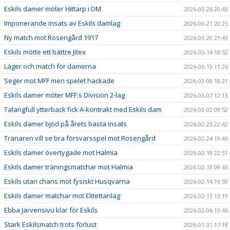
Eskils damer möter Hittarp i DM
2026-03-26 20:43
Imponerande insats av Eskils damlag
2026-03-21 20:25
Ny match mot Rosengård 1917
2026-03-20 21:43
Eskils mötte ett bättre Jitex
2026-03-14 18:52
Läger och match för damerna
2026-03-13 11:26
Seger mot MFF men spelet hackade
2026-03-08 18:21
Eskils damer möter MFF:s Division 2-lag
2026-03-07 12:13
Talangfull ytterback fick A-kontrakt med Eskils dam
2026-03-02 09:52
Eskils damer bjöd på årets bästa insats
2026-02-25 22:42
Tränaren vill se bra försvarsspel mot Rosengård
2026-02-24 19:46
Eskils damer övertygade mot Halmia
2026-02-18 22:51
Eskils damer träningsmatchar mot Halmia
2026-02-18 09:45
Eskils utan chans mot fysiskt Husqvarna
2026-02-14 19:59
Eskils damer matchar mot Elitettanlag
2026-02-13 13:19
Ebba Järvensivu klar för Eskils
2026-02-06 13:46
Stark Eskilsmatch trots förlust
2026-01-31 17:18