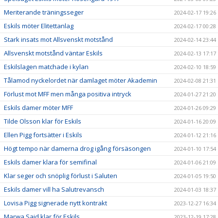
Meriterande träningsseger
2024-02-17 19:26
Eskils möter Elitettanlag
2024-02-17 00:28
Stark insats mot Allsvenskt motstånd
2024-02-14 23:44
Allsvenskt motstånd väntar Eskils
2024-02-13 17:17
Eskilslagen matchade i kylan
2024-02-10 18:59
Tålamod nyckelordet när damlaget möter Akademin
2024-02-08 21:31
Förlust mot MFF men många positiva intryck
2024-01-27 21:20
Eskils damer möter MFF
2024-01-26 09:29
Tilde Olsson klar för Eskils
2024-01-16 20:09
Ellen Pigg fortsätter i Eskils
2024-01-12 21:16
Högt tempo när damerna drog igång försäsongen
2024-01-10 17:54
Eskils damer klara för semifinal
2024-01-06 21:09
Klar seger och snöplig förlust i Saluten
2024-01-05 19:50
Eskils damer vill ha Salutrevansch
2024-01-03 18:37
Lovisa Pigg signerade nytt kontrakt
2023-12-27 16:34
Marwa Said klar för Eskils
2023-12-19 17:28