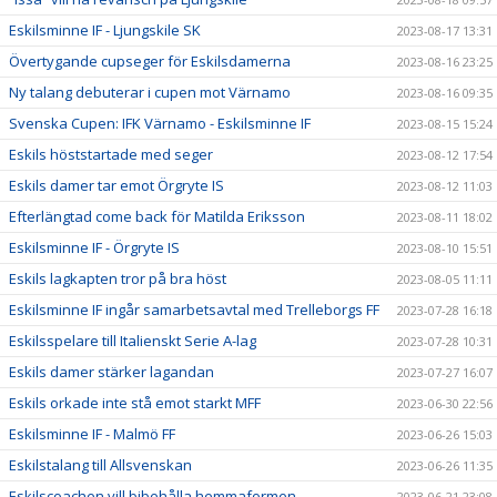
Eskilsminne IF - Ljungskile SK
2023-08-17 13:31
Övertygande cupseger för Eskilsdamerna
2023-08-16 23:25
Ny talang debuterar i cupen mot Värnamo
2023-08-16 09:35
Svenska Cupen: IFK Värnamo - Eskilsminne IF
2023-08-15 15:24
Eskils höststartade med seger
2023-08-12 17:54
Eskils damer tar emot Örgryte IS
2023-08-12 11:03
Efterlängtad come back för Matilda Eriksson
2023-08-11 18:02
Eskilsminne IF - Örgryte IS
2023-08-10 15:51
Eskils lagkapten tror på bra höst
2023-08-05 11:11
Eskilsminne IF ingår samarbetsavtal med Trelleborgs FF
2023-07-28 16:18
Eskilsspelare till Italienskt Serie A-lag
2023-07-28 10:31
Eskils damer stärker lagandan
2023-07-27 16:07
Eskils orkade inte stå emot starkt MFF
2023-06-30 22:56
Eskilsminne IF - Malmö FF
2023-06-26 15:03
Eskilstalang till Allsvenskan
2023-06-26 11:35
Eskilscoachen vill bibehålla hemmaformen
2023-06-21 23:08