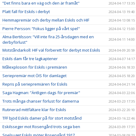
”Det finns bara en väg och den är framåt"
2024-04-17 13:35
Platt fall för Eskils i derbyt
2024-04-13 19:40
Hemmapremiär och derby mellan Eskils och HIF
2024-04-13 08:15
Pierre Persson: ”Fokus ligger på vårt spel"
2024-04-12 15:00
Alma Bertilsson: ”Vill inte fira 25-årsdagen med en
2024-04-11 14:00
derbyförlust"
Motståndarkoll: HIF väl förberett för derbyt mot Eskils
2024-04-09 20:59
Eskils dam får tre lagkaptener
2024-04-07 14:17
Målexplosion för Eskils i premiären
2024-04-06 18:33
Seriepremiär mot ÖIS för damlaget
2024-04-05 18:20
Repris på seriepremiären för Eskils
2024-04-04 21:14
Saga Hagman: ”Äntligen dags för premiär"
2024-04-03 22:06
Trots många chanser förlust för damerna
2024-03-23 17:35
Rutinerad mittfältare klar för Eskils
2024-03-22 20:10
TFF bjöd Eskils damer på för stort motstånd
2024-03-16 22:46
Eskilsseger mot Rosengård trots sega ben
2024-03-09 17:31
Spelsuget Eskils möter Rosengård 1917
2024-03-08 09:23