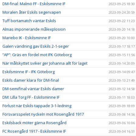
DM-final: Malmö FF - Eskilsminne IF
2023-09-25 18:30
Moralen åter Eskils segervapen
2023-09-24 20:59
Tuff bortamatch väntar Eskils
2023-09-22 11:23
Almas imponerande målexplosion
2023-09-20 14:18
Mariebo IK - Eskilsminne IF
2023-09-20 10:00
Galen vändning gav Eskils 2-1-seger
2023-09-17 18:17
”AP”: Gräs en fördel mot IFK Göteborg
2023-09-15 11:56
När målskyttet sviker ger Johanna allt för laget
2023-09-14 20:09
Eskilsminne IF - IFK Göteborg
2023-09-14 09:47
Eskils damer klara för DM-final
2023-09-13 21:49
DM-semifinal väntar Eskils damer
2023-09-12 14:58
DM: Lilla Torg FF - Eskilsminne IF
2023-09-11 18:03
Förlust när Eskils tappade 3-1-ledning
2023-09-09 18:09
Försvarsspelet nyckeln mot Rosengård 1917
2023-09-08 14:56
Eskilsback möter gärna Rosengård
2023-09-06 10:06
FC Rosengård 1917 - Eskilsminne IF
2023-09-04 16:51