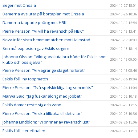
Seger mot Onsala
2024-10-27 18:01
Damerna avslutar på bortaplan mot Onsala
2024-10-26 10:36
Damerna tappade poäng mot HBK
2024-10-19 16:54
Pierre Persson: ”Vi vill ha revansch på HBK"
2024-10-18 13:41
Nova inför sista hemmamatchen mot Halmstad
2024-10-17 20:09
Sen målexplosion gav Eskils segern
2024-10-13 18:14
Johanna Olsson: ”Viktigt avsluta bra både för Eskils som
2024-10-13 09:00
klubb och oss själva"
Pierre Persson: ”Vi vägrar ge slaget förlorat"
2024-10-13 08:46
Eskils föll i ny toppmatch
2024-10-06 19:04
Pierre Persson: "Två spelskickliga lag som möts"
2024-10-04 11:04
Marwa Said: ”Jag fuskar aldrig med jobbet"
2024-10-02 10:18
Eskils damer reste sig och vann
2024-09-29 17:15
Pierre Persson: ”Vi ska tillbaka till det vi är"
2024-09-28 10:36
Johanna Lindblom: ”Vi brinner av revanschlust"
2024-09-26 15:06
Eskils föll i seriefinalen
2024-09-21 17:13