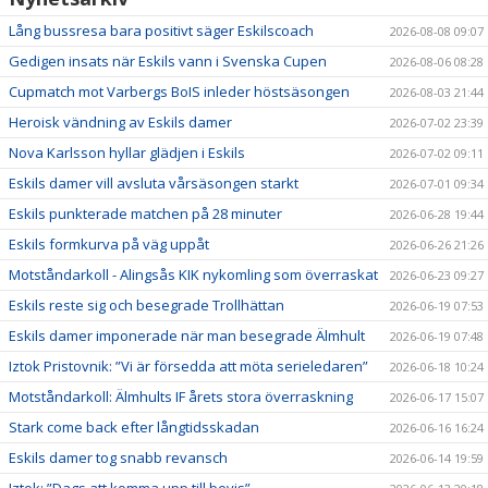
Lång bussresa bara positivt säger Eskilscoach
2026-08-08 09:07
Gedigen insats när Eskils vann i Svenska Cupen
2026-08-06 08:28
Cupmatch mot Varbergs BoIS inleder höstsäsongen
2026-08-03 21:44
Heroisk vändning av Eskils damer
2026-07-02 23:39
Nova Karlsson hyllar glädjen i Eskils
2026-07-02 09:11
Eskils damer vill avsluta vårsäsongen starkt
2026-07-01 09:34
Eskils punkterade matchen på 28 minuter
2026-06-28 19:44
Eskils formkurva på väg uppåt
2026-06-26 21:26
Motståndarkoll - Alingsås KIK nykomling som överraskat
2026-06-23 09:27
Eskils reste sig och besegrade Trollhättan
2026-06-19 07:53
Eskils damer imponerade när man besegrade Älmhult
2026-06-19 07:48
Iztok Pristovnik: ”Vi är försedda att möta serieledaren”
2026-06-18 10:24
Motståndarkoll: Älmhults IF årets stora överraskning
2026-06-17 15:07
Stark come back efter långtidsskadan
2026-06-16 16:24
Eskils damer tog snabb revansch
2026-06-14 19:59
Iztok: ”Dags att komma upp till bevis”