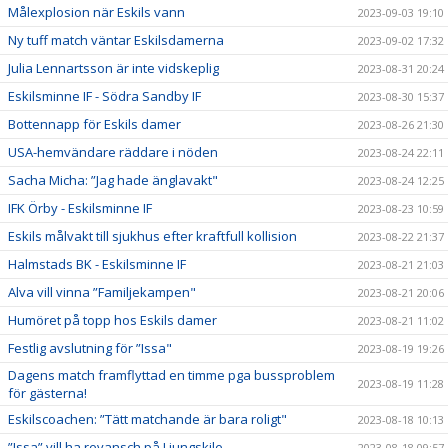
Målexplosion när Eskils vann
2023-09-03 19:10
Ny tuff match väntar Eskilsdamerna
2023-09-02 17:32
Julia Lennartsson är inte vidskeplig
2023-08-31 20:24
Eskilsminne IF - Södra Sandby IF
2023-08-30 15:37
Bottennapp för Eskils damer
2023-08-26 21:30
USA-hemvändare räddare i nöden
2023-08-24 22:11
Sacha Micha: ”Jag hade änglavakt"
2023-08-24 12:25
IFK Örby - Eskilsminne IF
2023-08-23 10:59
Eskils målvakt till sjukhus efter kraftfull kollision
2023-08-22 21:37
Halmstads BK - Eskilsminne IF
2023-08-21 21:03
Alva vill vinna ”Familjekampen"
2023-08-21 20:06
Humöret på topp hos Eskils damer
2023-08-21 11:02
Festlig avslutning för ”Issa"
2023-08-19 19:26
Dagens match framflyttad en timme pga bussproblem
2023-08-19 11:28
för gästerna!
Eskilscoachen: ”Tätt matchande är bara roligt"
2023-08-18 10:13
”Issa” vill ha revansch på Ljungskile
2023-08-18 09:57