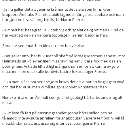
- Ja nu gäller det att tjejerna kråmar ut det sista som finns kvar i
kroppen. Älmhults IF är ett stabilt lag med många bra spelare och man
har gjort en bra säsong hittills, förklarar Pierre.
- Älmhult har besegrat IFK Göteborg och spelat oavgjort med HIF så de
har visat att de kan hantera topplagen i serien, betonar han.
Senaste seriematchen blev en liten besvikelse
- Det gäller att vi har huvudet på skaft på lördag. Matchen senast - mot
Halmstads BK - blev en liten missräkning när vi bara fick med oss en
poäng hem. Vi hade tillräckligt många chanser för att kunna avgöra
matchen men det skulle behövts bättre fokus, säger Pierre.
- Ska man slåss om seriesegern krävs det att vi har en hög lägsta nivå
och det har vi nu men vi måste göra jobbet, konstaterar han.
Hur ska ni ta er an Älmhult som ju är ett jobbigt hårt arbetande lag att
möta.
- Vi måste få fart på passningsspelet. Jobba hårt i sidled och ha
tålamod. Inte avsluta anfallen för snabbt utan variera tempot. Vi vill få
motståndarna att anpassa sig efter oss, poängterar Pierre.