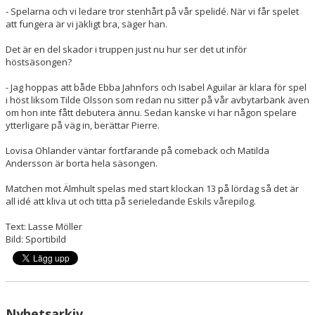
- Spelarna och vi ledare tror stenhårt på vår spelidé. När vi får spelet
att fungera är vi jäkligt bra, säger han.
Det är en del skador i truppen just nu hur ser det ut inför
höstsäsongen?
- Jag hoppas att både Ebba Jahnfors och Isabel Aguilar är klara för spel
i höst liksom Tilde Olsson som redan nu sitter på vår avbytarbänk även
om hon inte fått debutera ännu. Sedan kanske vi har någon spelare
ytterligare på väg in, berättar Pierre.
Lovisa Ohlander väntar fortfarande på comeback och Matilda
Andersson är borta hela säsongen.
Matchen mot Älmhult spelas med start klockan 13 på lördag så det är
all idé att kliva ut och titta på serieledande Eskils vårepilog.
Text: Lasse Möller
Bild: Sportibild
Nyhetsarkiv