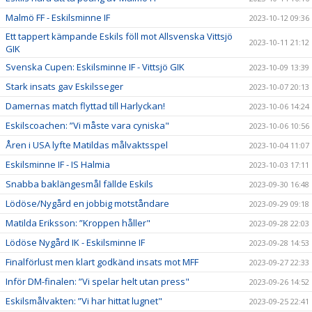
Malmö FF - Eskilsminne IF
2023-10-12 09:36
Ett tappert kämpande Eskils föll mot Allsvenska Vittsjö
2023-10-11 21:12
GIK
Svenska Cupen: Eskilsminne IF - Vittsjö GIK
2023-10-09 13:39
Stark insats gav Eskilsseger
2023-10-07 20:13
Damernas match flyttad till Harlyckan!
2023-10-06 14:24
Eskilscoachen: ”Vi måste vara cyniska"
2023-10-06 10:56
Åren i USA lyfte Matildas målvaktsspel
2023-10-04 11:07
Eskilsminne IF - IS Halmia
2023-10-03 17:11
Snabba baklängesmål fällde Eskils
2023-09-30 16:48
Lödöse/Nygård en jobbig motståndare
2023-09-29 09:18
Matilda Eriksson: ”Kroppen håller"
2023-09-28 22:03
Lödöse Nygård IK - Eskilsminne IF
2023-09-28 14:53
Finalförlust men klart godkänd insats mot MFF
2023-09-27 22:33
Inför DM-finalen: ”Vi spelar helt utan press"
2023-09-26 14:52
Eskilsmålvakten: ”Vi har hittat lugnet"
2023-09-25 22:41