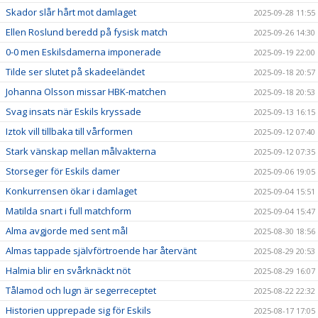
Skador slår hårt mot damlaget
2025-09-28 11:55
Ellen Roslund beredd på fysisk match
2025-09-26 14:30
0-0 men Eskilsdamerna imponerade
2025-09-19 22:00
Tilde ser slutet på skadeeländet
2025-09-18 20:57
Johanna Olsson missar HBK-matchen
2025-09-18 20:53
Svag insats när Eskils kryssade
2025-09-13 16:15
Iztok vill tillbaka till vårformen
2025-09-12 07:40
Stark vänskap mellan målvakterna
2025-09-12 07:35
Storseger för Eskils damer
2025-09-06 19:05
Konkurrensen ökar i damlaget
2025-09-04 15:51
Matilda snart i full matchform
2025-09-04 15:47
Alma avgjorde med sent mål
2025-08-30 18:56
Almas tappade självförtroende har återvänt
2025-08-29 20:53
Halmia blir en svårknäckt nöt
2025-08-29 16:07
Tålamod och lugn är segerreceptet
2025-08-22 22:32
Historien upprepade sig för Eskils
2025-08-17 17:05