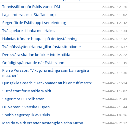
Tennissiffror när Eskils vann i DM
2024-05-15 21:56
Laget roteras mot Staffanstorp
2024-05-15 11:02
Seger förde Eskils upp i serieledning
2024-05-11 20:12
Två spelare tillbaka mot Halmia
2024-05-10 13:34
Halmias tränare hoppas på derbystämning
2024-05-10 13:32
Tvåmålsskytten Hanna gillar fasta situationer
2024-05-08 16:37
Den svåra skadan knäcker inte Matilda
2024-05-06 22:22
Onödigt spännande när Eskils vann
2024-05-05 19:15
Pierre Persson: ”Viktigt ha många som kan avgöra
2024-05-03 13:36
matcher"
Ljungskiles coach: ”Det kommer att bli en tuff match"
2024-05-02 15:24
Succéstart för Matilda Waldt
2024-05-01 19:02
Seger mot FC Trollhättan
2024-04-28 20:49
HIF väntar i Svenska Cupen
2024-04-22 13:44
Snabb segerreplik av Eskils
2024-04-21 08:26
Matilda Waldt ersätter avstängda Sacha Micha
2024-04-18 21:32