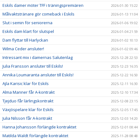
Eskils damer möter TFF i träningspremiären
2026-01-30 15:22
Målvaktstränare gör comeback i Eskils
2026-01-13 11:04
Slut i semin för seniorerna
2026-01-06 19:02
Eskils dam klart för slutspel
2026-01-04 21:59
Dam flyttar till Harlyckan
2026-01-02 10:13
Wilma Ceder ansluter!
2026-01-02 09:46
Intressant mix i damernas Salutenlag
2025-12-28 22:53
Julia Fransson ansluter till Eskils!
2025-12-23 16:35
Annika Loumaranta ansluter till Eskils!
2025-12-22 16:50
Ajla Karisic klar för Eskils
2025-12-11 16:30
Alma Manner får A-kontrakt
2025-12-10 17:34
Tjejduo får lärlingskontrakt
2025-12-08 23:15
Växjöspelare klar för Eskils
2025-12-05 17:45
Julia Nilsson får A-kontrakt
2025-12-03 14:20
Hanna Johansson förlängde kontraktet
2025-12-01 08:44
Matilda Waldt förlängde kontraktet
2025-11-28 08:48