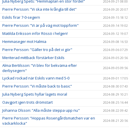
Julia Nyberg Spets: ”Hemmaplan en stor fördel"
2024-09-21 08:00
Pierre Persson: ”Vi ska inte krångla till det"
2024-09-20 20:07
Eskils firar 7-0-segern
2024-09-15 18:12
Pierre Persson: ”Vi är på väg mot toppform"
2024-09-14 19:02
Matilda Eriksson inför Rössö i helgen!
2024-09-12 19:07
Hemmaseger mot Halmia
2024-09-08 16:53
Pierre Persson: ”Gäller tro på det vi gör"
2024-09-06 07:29
Meriterad mittback förstärker Eskils
2024-09-05 20:56
Alma Bertilsson: ”Vi blev för bekväma efter
2024-09-05 09:56
derbysegern"
Lyckad rockad när Eskils vann med 5-0
2024-09-01 17:05
Pierre Persson: ”Vi måste back to basic"
2024-08-30 07:43
Julia Nyberg Spets hyllar lagets moral
2024-08-29 10:21
Oavgjort igen trots drömstart
2024-08-25 16:44
Johanna Olsson: ”Alla måste steppa upp nu"
2024-08-22 09:42
Pierre Persson: ”Hoppas Rosengårdsmatchen var en
2024-08-21 20:56
väckarklocka"